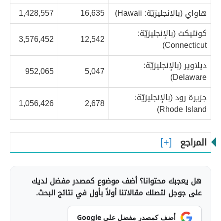
هاواي (بالإنجليزيّة: Hawaii)
16,635
1,428,557
كونتيكت (بالإنجليزيّة:
3,576,452
12,542
Connecticut)
ديلاوير (بالإنجليزيّة:
952,065
5,047
Delaware)
جزيرة رود (بالإنجليزيّة:
1,056,426
2,678
Rhode Island)
المراجع
هل يعجبك محتوانا؟ أضف موضوع كمصدر مفضل لديك
على جوجل لتصلك مقالاتنا أولاً بأول في نتائج البحث.
أضف كمصدر مفضل على Google