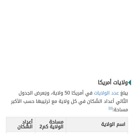
ولايات أمريكا
يبلغ
عدد الولايات
في أمريكا 50 ولاية، ويَعرض الجدول
التّالي أعداد السُّكان في كل ولاية مع ترتيبها حسب الأكبر
مساحة:
[٥]
مساحة
أعداد
اسم الولاية
الولاية كم2
السُّكان