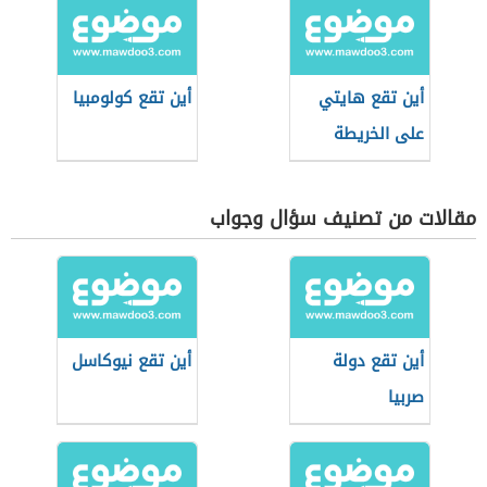
أين تقع هايتي
أين تقع كولومبيا
على الخريطة
مقالات من تصنيف سؤال وجواب
أين تقع دولة
أين تقع نيوكاسل
صربيا