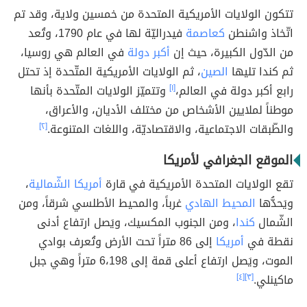
تتكون الولايات الأمريكية المتحدة من خمسين ولاية، وقد تم
اتّخاذ واشنطن
كعاصمة
فيدراليّة لها في عام 1790، وتُعد
من الدّول الكبيرة، حيث إن
أكبر دولة
في العالم هي روسيا،
ثم كندا تليها
الصين
، ثم الولايات الأمريكية المتّحدة إذ تحتل
رابع أكبر دولة في العالم،
[١]
وتتميّز الولايات المتّحدة بأنها
موطناً لملايين الأشخاص من مختلف الأديان، والأعراق،
والطّبقات الاجتماعية، والاقتصاديّة، واللغات المتنوعة.
[٢]
الموقع الجغرافي لأمريكا
تقع الولايات المتحدة الأمريكية في قارة
أمريكا الشّمالية
،
ويَحدُّها
المحيط الهادي
غرباً، والمحيط الأطلسي شرقاً، ومن
الشّمال
كندا
، ومن الجنوب المكسيك، ويَصل ارتفاع أدنى
نقطة في
أمريكا
إلى 86 متراً تحت الأرض وتُعرف بوادي
الموت، ويَصل ارتفاع أعلى قمة إلى 6،198 متراً وهي جبل
ماكينلي.
[٣]
[٤]