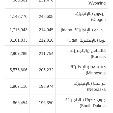
585,501
251,470
Wyoming)
أريغون (بالإنجليزيّة:
4,142,776
248,608
Oregon)
ايداهو (بالإنجليزيّة: Idaho)
214,045
1,716,943
يوتا (بالإنجليزيّة: Utah)
212,818
3,101,833
كانساس (بالإنجليزيّة:
2,907,289
211,754
Kansas)
مينيسوتا (بالإنجليزيّة:
5,576,606
206,232
Minnesota)
نبراسكا (بالإنجليزيّة:
1,907,116
198,974
Nebraska)
جنوب داكوتا (بالإنجليزيّة:
865,454
196,350
South Dakota)