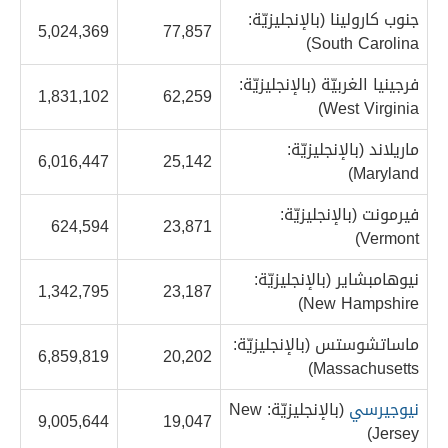
جنوب كارولينا (بالإنجليزيّة:
5,024,369
77,857
South Carolina)
فرجينيا الغربيّة (بالإنجليزيّة:
1,831,102
62,259
West Virginia)
ماريلاند (بالإنجليزيّة:
6,016,447
25,142
Maryland)
فيرمونت (بالإنجليزيّة:
624,594
23,871
Vermont)
نيوهامبشاير (بالإنجليزيّة:
1,342,795
23,187
New Hampshire)
ماساتشوستس (بالإنجليزيّة:
6,859,819
20,202
Massachusetts)
نيوجيرسي
(بالإنجليزيّة: New
9,005,644
19,047
Jersey)