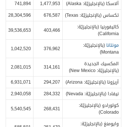
ألاسكا (بالإنجليزيّة: Alaska)
1,477,953
741,894
تكساس (بالإنجليزيّة: Texas)
676,587
28,304,596
كاليفورنيا (بالإنجليزيّة:
39,536,653
403,466
California)
مونتانا
(بالإنجليزيّة:
1,042,520
376,962
Montana)
المكسيك الجديدة
2,081,015
314,161
(بالإنجليزيّة: New Mexico)
أريزونا (بالإنجليزيّة: Arizona)
294,207
6,931,071
نيفادا (بالإنجليزيّة: Nevada)
284,332
2,940,058
كولورادو (بالإنجليزيّة:
5,540,545
268,431
Colorado)
وايومنغ (بالإنجليزيّة: