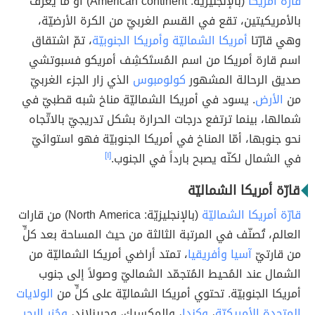
قارة أمريكا
(بالإنجليزيّة: American continent) أو ما يُعرَف
بالأمريكيتين، تقع في القسم الغربيّ من الكرة الأرضيّة،
وهي قارّتا
أمريكا الشماليّة
وأمريكا الجنوبيّة
، تمّ اشتقاق
اسم قارة أمريكا من اسم المُستَكشِف أمريكو فسبوتشي
صديق الرحالة المشهور
كولومبوس
الذي زار الجزء الغربيّ
من
الأرض
. يسود في أمريكا الشماليّة مناخ شبه قطبيّ في
شمالها، بينما ترتفع درجات الحرارة بشكل تدريجيّ بالاتّجاه
نحو جنوبها، أمّا المناخ في أمريكا الجنوبيّة فهو استوائيّ
في الشمال لكنّه يصبح بارداً في الجنوب.
[١]
قارّة أمريكا الشماليّة
قارّة أمريكا الشماليّة
(بالإنجليزيّة: North America) من قارات
العالم، تُصنّف في المرتبة الثالثة من حيث المساحة بعد كلٍّ
من قارتيّ
آسيا
وأفريقيا
، تمتد أراضي أمريكا الشماليّة من
الشمال عند المُحيط المُتجمّد الشماليّ وصولاً إلى جنوب
أمريكا الجنوبيّة. تحتوي أمريكا الشماليّة على كلٍّ من
الولايات
المتحدة الأمريكيّة
،
وكندا
، والمكسيك، وجرينلاند،
وجُزر البحر