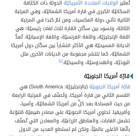
تُعتَبر
الولايات المتحدة الأمريكيّة
الدولة ذات الكثافة
السكانيّة الكبرى في قارة أمريكا الشماليّة، وفي المرتبة
الثانية تأتي دولة المكسيك، ومن ثمّ كندا في المرتبة
الثالثة، وتسود بين سكّان القارة ثلاث لغات رئيسيّة؛ هي
اللغة الإنجليزيّة، واللغة الفرنسيّة، واللغة الإسبانيّة. تُعدُّ
الديانة المسيحيّة هي الأكثر انتشاراً بين سكّان دول أمريكا
الشماليّة، كما تنتشر مجموعة من الديانات الأخرى مثل
البوذيّة، والهندوسيّة، والسيخيّة.
[٤]
قارّة أمريكا الجنوبيّة
قارّة أمريكا الجنوبيّة
(بالإنجليزيّة: South America) هي
القسم الثاني من قارة أمريكا، وتُصنّف في المرتبة الرابعة
من حيث المساحة بعد كلٍّ من أمريكا الشماليّة، وآسيا،
وأفريقيا. تحتوي أمريكا الجنوبيّة على مصادر طبيعيّة مُتنوّعة
تشمل الغابات، والمناطق الزراعيّة، والمعادن التي تُصنّف
بأنّها الأغلى عالميّاً، ولكن لم تستطع العديد من الدول