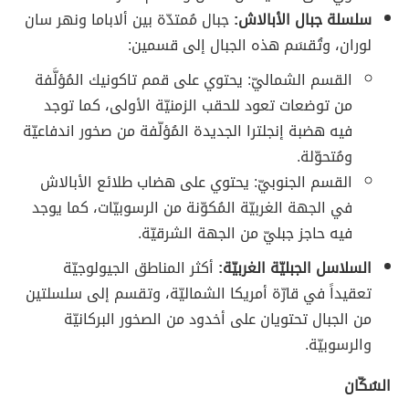
سلسلة جبال الأبالاش:
جبال مُمتدّة بين ألاباما ونهر سان
لوران، وتُقسَم هذه الجبال إلى قسمين:
القسم الشماليّ: يحتوي على قمم تاكونيك المُؤلَّفة
من توضعات تعود للحقب الزمنيّة الأولى، كما توجد
فيه هضبة إنجلترا الجديدة المُؤلّفة من صخور اندفاعيّة
ومُتحوّلة.
القسم الجنوبيّ: يحتوي على هضاب طلائع الأبالاش
في الجهة الغربيّة المُكوّنة من الرسوبيّات، كما يوجد
فيه حاجز جبليّ من الجهة الشرقيّة.
السلاسل الجبليّة الغربيّة:
أكثر المناطق الجيولوجيّة
تعقيداً في قارّة أمريكا الشماليّة، وتقسم إلى سلسلتين
من الجبال تحتويان على أخدود من الصخور البركانيّة
والرسوبيّة.
السُكّان