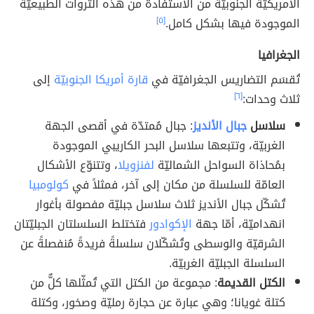
الأمريكيّة الجنوبيّة من الاستفادة من هذه الثروات الطبيعيّة
الموجودة فيها بشكل كامل.
[٥]
الجغرافيا
تُقسَم التضاريس الجغرافيّة في
قارة أمريكا الجنوبيّة
إلى
ثلاث وحدات:
[٦]
سلاسل
جبال الأنديز
: جبال مُمتدّة في أقصى الجهة
الغربيّة، وتتبعها سلاسل البحر الكاريبي الموجودة
بمُحاذاة السواحل الشماليّة
لفنزويلا
، وتتنوّع الأشكال
العامّة للسلسلة من مكان إلى آخر، فمثلاً في
كولومبيا
تُشكّل جبال الأنديز ثلاث سلاسل جبليّة مفصولة بأغوار
انهداميّة، أمّا جهة
الإكوادور
فتختلط السلسلتان الجبليّتان
الشرقيّة والوسطى وتُشكّلان سلسلةً فريدةً مُنفصلةً عن
السلسلة الجبليّة الغربيّة.
الكتل القديمة
: مجموعة من الكتل التي تُمثّلها كلٌّ من
كتلة غويانا؛ وهي عبارة عن حجارة رمليّة وصخور، وكتلة