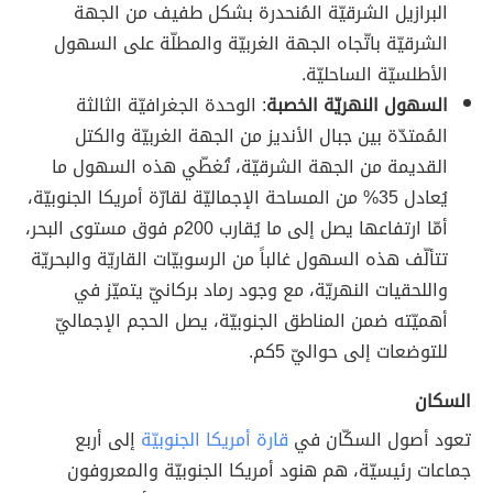
البرازيل الشرقيّة المُنحدرة بشكل طفيف من الجهة
الشرقيّة باتّجاه الجهة الغربيّة والمطلّة على السهول
الأطلسيّة الساحليّة.
السهول النهريّة الخصبة
: الوحدة الجغرافيّة الثالثة
المُمتدّة بين جبال الأنديز من الجهة الغربيّة والكتل
القديمة من الجهة الشرقيّة، تُغطّي هذه السهول ما
يُعادل 35% من المساحة الإجماليّة لقارّة أمريكا الجنوبيّة،
أمّا ارتفاعها يصل إلى ما يُقارب 200م فوق مستوى البحر،
تتألّف هذه السهول غالباً من الرسوبيّات القاريّة والبحريّة
واللحقيات النهريّة، مع وجود رماد بركانيّ يتميّز في
أهميّته ضمن المناطق الجنوبيّة، يصل الحجم الإجماليّ
للتوضعات إلى حواليّ 5كم.
السكان
تعود أصول السكّان في
قارة أمريكا الجنوبيّة
إلى أربع
جماعات رئيسيّة، هم هنود أمريكا الجنوبيّة والمعروفون