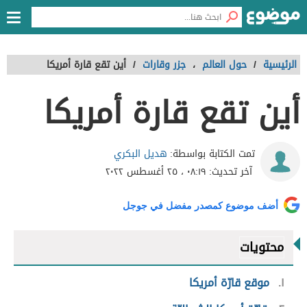
الرئيسية
/
حول العالم
،
جزر وقارات
/
أين تقع قارة أمريكا
أين تقع قارة أمريكا
هديل البكري
تمت الكتابة بواسطة:
آخر تحديث:
٠٨:١٩ ، ٢٥ أغسطس ٢٠٢٢
أضف موضوع كمصدر مفضل في جوجل
محتويات
١
موقع قارّة أمريكا