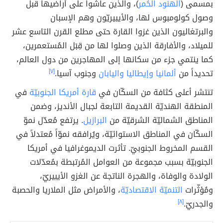
بمسمى (
الهنود الحُمر
)، والذين عاشوا على أراضيها قبل
وصول كولومبوس لها، والأيبيريّون وهم الإسبان
والبرتغاليون الذين غزوا القارة حتى مطلع القرن التاسع عشر
للميلاد، والأفارقة الذين وصلوا لها من قِبَل المُستعمرين،
كما ينتمي جزء من سكانها إلى المهاجرين من دول العالم،
تحديداً من
ألمانيا
وإيطاليا
واليابان
وجنوب آسيا.
[٧]
تنتشر أعلى كثافة من السكّان في
قارة أمريكا الجنوبيّة
في
المنطقة الهنديّة القديمة التابعة لجبال الأنديز، وضمن
المناطق الشماليّة الشرقيّة من
البرازيل
. يرتفع مُعدّل نموّ
السكّان في المناطق الاستوائيّة، ويُرافقه نموّاً مُعتدلاً في
القسم المخروط الجنوبيّ. تأثرت الديموغرافيا في أمريكا
الجنوبيّة بسبب مجموعة من العوامل المُرتبطة بمُعدّلات
الولادة والوفاة، والهجرة الناتجة عن الغزو الأيبيريّ،
ومُؤثّرات
التنميّة الاقتصاديّة
، والأمراض مثل الملاريا والحصبة
والجدريّ.
[٨]