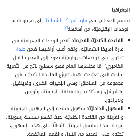
الجغرافيا
تقسم الجغرافيا في
قارة أمريكا الشماليّة
إلى مجموعة من
الوحدات الإقليميّة، من أهمّها:
[٣]
القاعدة الكنديّة القديمة:
أقدم الوحدات الجغرافيّة في
قارة أمريكا الشماليّة، وتقع أغلب أراضيها ضمن
كندا
،
تحتوي على توضعات جيولوجيّة تعود إلى العصر ما قبل
الكامبري؛ أمّا مظهرها العام فهو سهليّ ناتج عن التّعرية
والحت التي تعرّضت لهما، تتوزّع القاعدة الكنديّة على
مجموعة من المناطق؛ وهي البُحيرات الكبرى، وغرينفيل،
وتشرشل، وسكلاف، والمنطقة الجنوبيّة، وأورس،
ولابرادور.
السهول الداخليّة:
سهول مُمتدة إلى الجهتين الجنوبيّة
والغربيّة من القاعدة الكنديّة، حيث تظهر سلسلة رسوبيّة،
ويزداد عند السلاسل الجبليّة المُطلّة على هذه السهول،
تحتوي على العديد من التلال والقمم المرتفعة.