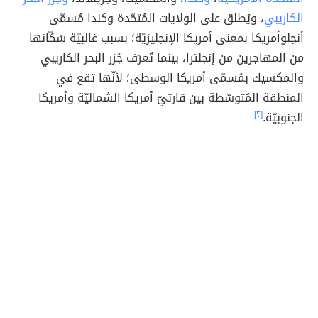
الكاريبي
، ويُطلق على الولايات المُتحّدة وكندا مُسمّى
أنجلوأمريكا بمعنى أمريكا الإنجليزيّة؛ بسبب غالبيّة سُكّانها
من المهاجرين من إنجلترا، بينما تُعرَف جُزر البحر الكاريبي
والمكسيك بمُسمّى أمريكا الوسطى؛ لأنّها تقع في
المنطقة المُتوسّطة بين قارتيّ أمريكا الشماليّة وأمريكا
الجنوبيّة.
[٢]