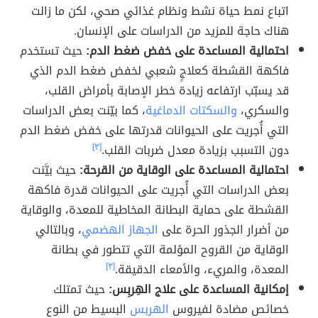
اتباع نمط حياة نشط ونظام غذائي صحي، لكن ما زالت
هناك حاجة للمزيد من الدراسات على الإنسان.
احتمالية المساعدة على خفض ضغط الدم:
حيث تستخدم
فاكهة القشطة كعلاجٍ شعبي لخفض ضغط الدم الذي
قد يسبّب ارتفاعه زيادة خطر الإصابة بأمراض القلب،
والسكري،
والسكتات الدماغية
، كما بيّنت بعض الدراسات
التي أُجريت على الحيوانات قدرتها على خفض ضغط الدم
دون التسبب بزيادة معدل ضربات القلب.
[٣]
احتمالية المساعدة على الوقاية من القرحة:
حيث بيَّنت
بعض الدراسات التي أُجريت على الحيوانات قدرة فاكهة
القشطة على حماية البطانة المخاطية للمعدة، والوقاية
من أضرار الجذور الحرة على
الجهاز الهضمي
، وبالتالي
الوقاية من القروح المؤلمة التي تتطور في بطانة
المعدة، والمريء، والأمعاء الدقيقة.
[٣]
إمكانية المساعدة على علاج الهِربِس:
حيث تمتلك
خصائص مضادة لفيروس
الهربس
البسيط من النوع