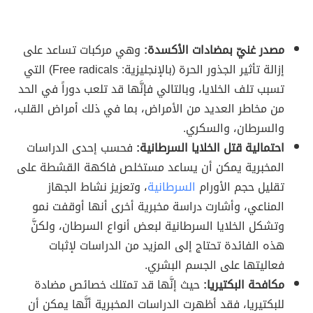
مصدر غنيّ بمضادات الأكسدة:
وهي مركبات تساعد على
إزالة تأثير الجذور الحرة (بالإنجليزية: Free radicals) التي
تسبب تلف الخلايا، وبالتالي فإنَّها قد تلعب دوراً في الحد
من مخاطر العديد من الأمراض، بما في ذلك أمراض القلب،
والسرطان، والسكري.
احتمالية قتل الخلايا السرطانية:
فحسب إحدى الدراسات
المخبرية يمكن أن يساعد مستخلص فاكهة القشطة على
تقليل حجم الأورام
السرطانية
، وتعزيز نشاط الجهاز
المناعي، وأشارت دراسة مخبرية أخرى أنها أوقفت نمو
وتشكل الخلايا السرطانية لبعض أنواع السرطان، ولكنَّ
هذه الفائدة تحتاج إلى المزيد من الدراسات لإثبات
فعاليتها على الجسم البشري.
مكافحة البكتيريا:
حيث إنَّها قد تمتلك خصائص مضادة
للبكتيريا، فقد أظهرت الدراسات المخبرية أنَّها يمكن أن