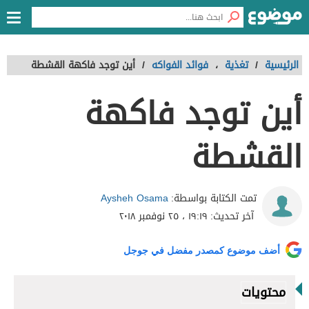
الرئيسية
/
تغذية
،
فوائد الفواكه
/
أين توجد فاكهة القشطة
أين توجد فاكهة
القشطة
Aysheh Osama
تمت الكتابة بواسطة:
آخر تحديث:
١٩:١٩ ، ٢٥ نوفمبر ٢٠١٨
أضف موضوع كمصدر مفضل في جوجل
محتويات