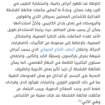
تناولها عند ظهور أعراض جانبية، واستشارة الطبيب في
أقرب وقت ممكن، وعادةً ما تُعطى مكملات فاكهة القشطة
الغذائية للأشخاص المصابين بسرطان الثدي والقولون
والبروستات في بعض بلدان الكاريبي، ولكنَّ استخدامها
يمكن أن يسبب بعض المخاطر، حيث يرتبط الاستخدام طويل
الأمد لهذه المكملات بتلف الخلايا العصبية، والمشاكل
العصبية، بالإضافة إلى مجموعة من التأثيرات، كاضطرابات
الحركة، واعتلال
أعصاب النخاع الشوكي
الذي يسبب أعراض
شبيهة بمرض باركنسون، وسميَّة الكبد والكلى، وانخفاض
مستوى البكتيريا النافعة في الجهاز الهضمي، كما يمكن
لفاكهة القشطة أن تزيد تأثير بعض الأدوية والظروف
الصحية على الجسم، أو تتداخل مع بعض الفحوصات الطبية
بما في ذلك التصوير النووي، واختبارات غلوكوز الدم، وقراءات
ضغط الدم، وعدد الصفائح الدموية، ويجب الابتعاد عن
مكمّلات فاكهة القشطة عند فئات معينة من الأشخاص،
وهي الآتي:
[٢]