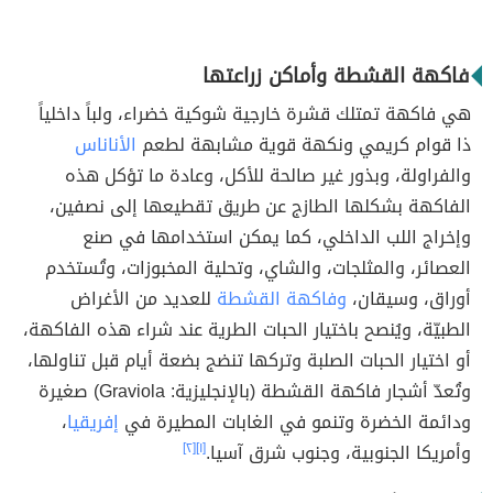
فاكهة القشطة وأماكن زراعتها
هي فاكهة تمتلك قشرة خارجية شوكية خضراء، ولباً داخلياً
ذا قوام كريمي ونكهة قوية مشابهة لطعم
الأناناس
والفراولة، وبذور غير صالحة للأكل، وعادة ما تؤكل هذه
الفاكهة بشكلها الطازج عن طريق تقطيعها إلى نصفين،
وإخراج اللب الداخلي، كما يمكن استخدامها في صنع
العصائر، والمثلجات، والشاي، وتحلية المخبوزات، وتُستخدم
أوراق، وسيقان،
وفاكهة القشطة
للعديد من الأغراض
الطبيّة، ويُنصح باختيار الحبات الطرية عند شراء هذه الفاكهة،
أو اختيار الحبات الصلبة وتركها تنضج بضعة أيام قبل تناولها،
وتُعدّ أشجار فاكهة القشطة (بالإنجليزية: Graviola) صغيرة
ودائمة الخضرة وتنمو في الغابات المطيرة في
إفريقيا
،
وأمريكا الجنوبية، وجنوب شرق آسيا.
[١]
[٢]