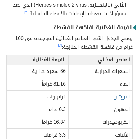
الثاني (بالإنجليزية: Herpes simplex 2 virus) الذي يعد
مسؤولاً عن معظم الإصابات بالأعضاء التناسلية.
[٣]
القيمة الغذائية لفاكهة القشطة
يوضح الجدول الآتي العناصر الغذائية الموجودة في 100
غرام من فاكهة القشطة الطازجة:
[٤]
العنصر الغذائي
القيمة الغذائية
السعرات الحرارية
66 سعرة حرارية
الماء
81.16 غراماً
البروتين
غرام واحد
الدهون
0.3 غرام
الكربوهيدرات
16.84 غراماً
الألياف
3.3 غرامات