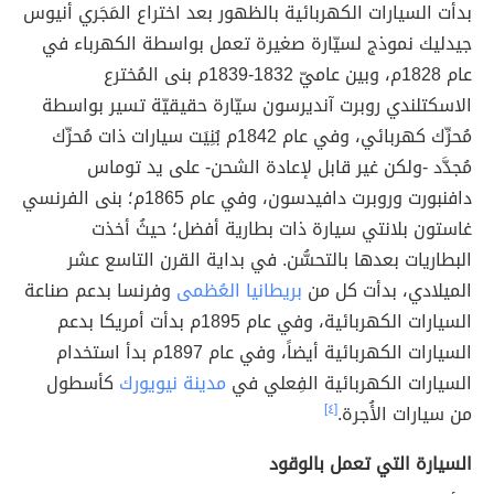
بدأت السيارات الكهربائية بالظهور بعد اختراع المَجَري أنيوس
جيدليك نموذج لسيّارة صغيرة تعمل بواسطة الكهرباء في
عام 1828م، وبين عاميّ 1832-1839م بنى المُخترع
الاسكتلندي روبرت آنديرسون سيّارة حقيقيّة تسير بواسطة
مُحرِّك كهربائي، وفي عام 1842م بُنِيَت سيارات ذات مُحرِّك
مُجدَّد -ولكن غير قابل لإعادة الشحن- على يد توماس
دافنبورت وروبرت دافيدسون، وفي عام 1865م؛ بنى الفرنسي
غاستون بلانتي سيارة ذات بطارية أفضل؛ حيثُ أخذت
البطاريات بعدها بالتحسُّن. في بداية القرن التاسع عشر
الميلادي، بدأت كل من
بريطانيا العُظمى
وفرنسا بدعم صناعة
السيارات الكهربائية، وفي عام 1895م بدأت أمريكا بدعم
السيارات الكهربائية أيضاً، وفي عام 1897م بدأ استخدام
السيارات الكهربائية الفِعلي في
مدينة نيويورك
كأسطول
من سيارات الأُجرة.
[٤]
السيارة التي تعمل بالوقود