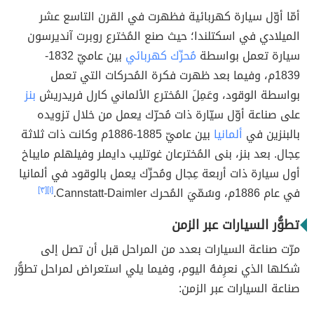
أمّا أوّل سيارة كهربائية فظهرت في القرن التاسع عشر
الميلادي في اسكتلندا؛ حيث صنع المُخترع روبرت آنديرسون
سيارة تعمل بواسطة
مُحرِّك كهربائي
بين عاميّ 1832-
1839م، وفيما بعد ظهرت فكرة المُحركات التي تعمل
بواسطة الوقود، وعَمِلَ المُخترع الألماني كارل فريدريش
بنز
على صناعة أوّل سيّارة ذات مُحرّك يعمل من خلال تزويده
بالبنزين في
ألمانيا
بين عاميّ 1885-1886م وكانت ذات ثلاثة
عِجال. بعد بنز، بنى المُخترعان غوتليب دايملر وفيلهلم مايباخ
أول سيارة ذات أربعة عِجال ومُحرِّك يعمل بالوقود في ألمانيا
في عام 1886م، وسُمّيَ المُحرك Cannstatt-Daimler.
[١]
[٣]
تطوُّر السيارات عبر الزمن
مرّت صناعة السيارات بعدد من المراحل قبل أن تصل إلى
شكلها الذي نعرِفهُ اليوم، وفيما يلي استعراض لمراحل تطوُّر
صناعة السيارات عبر الزمن: