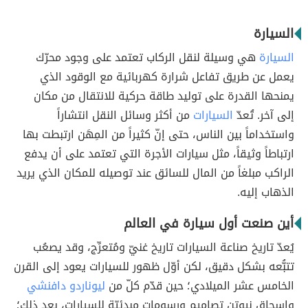
السيارة
السيارة
هي وسيلة لنقل الركاب تعتمد على وجود محرّك
يعمل عن طريق تفاعل شرارة كهربائية مع الوقود الذي
يمنحها القدرة على توليد طاقة حركية للانتقال من مكان
إلى آخر. تُعدّ
السيارات
من أكثر وسائل النقل انتشاراً
واستخداماً بين الناس، حتى إنّ كثيراً من المِهَن ارتبطت بها
ارتباطاً وثيقاً، مثل سيارات الأجرة التي تعتمد على أن يدفع
الراكب مبلغاً من المال للسائق عند توصيله للمكان الذي يريد
الذهاب إليه.
أين صنعت أول سيارة في العالم
يُعدّ تاريخ صناعة السيارات تاريخ غنيّ ومُتعرِّج، وقد يصعُب
تتبُّعه بشكل دقيق، لكن أوّل ظهور للسيارات يعود إلى القرن
الخامس عشر الميلادي؛ حين قدّم كلّ من
ليوناردو دافنشي
وإسحاق نيوتن تصاميم ورسومات مبدئيّة للسيارات، بعد ذلك؛