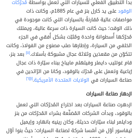
بدأ التطبيق الفعلي للسيارات التي تعمل بواسطة
مُحرّكات
الوقود
على يد كارل بنز في عام 1885م، وكانت ذات
مواصفات عالية مُقارنةً بالسيارات التي كانت موجودة في
ذلك الوقت؛ حيث كانت السيارة ذات سرعة عالية، ويمتلك
مُحرّكها أُسطوانة واحدة ومُثبّت بشكل أُفقي في الجزء
الخلفي من السيارة، وإطارها صلب مصنوع من الفولاذ، وكانت
تتكوّن من مقعدَين وثلاثة عجال مشبوكة بأسلاك.
[٥]
بعد بنز،
قام غوتليب دايملر وفيلهلم مايباخ ببناء سيّارة ذات عجال
رُباعية وتعمل على مُحرّك بالوقود، وكانا من الرّائدين في
صناعة السيارات في
الولايات المتحدة الأمريكية
.
[١]
[٦]
ازدهار صناعة السيارات
ازدهرت صناعة السيارات بعد اختراع المُحرّكات التي تعمل
بالوقود، وبدأت الشركات المُصَنِّعة بشراء المُحرّكات من بنز
ودايلمر لبناء سيّارات حديثة، وكان رينيه بانهارد وإيميل
ليفاسور أوّل مَن أسّسا شركة لصناعة السيارات؛ حيثُ بنوا أوّل