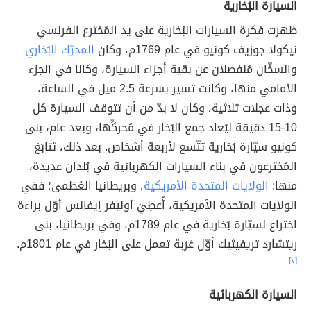
السيارة البُخارية
ظهرت فكرة السيارات البُخارية على يد المُخترع الفرنسي
نيكولا جوزيف كونيو في عام 1769م، وكان
المحرّك البُخاري
والسخّان مُنفصلان عن بقية أجزاء السيارة، وكانا في الجزء
الأمامي منها، وكانت تسير بسرعة 2.5 ميل في الساعة،
وذات عجلات ثلاثية، وكان لا بدّ من أن تتوقف السيارة كل
10-15 دقيقة ليُعاد جمع البُخار في مُحركِّها، وبعد عام، بنى
كونيو سيّارة بُخارية تتّسع لأربعة أشخاص. بعد ذلك، تَتابَعَ
المُخترعون في بناء السيارات الكهربائية في بُلدان عديدة،
منها:
الولايات المتحدة الأمريكية
، وبريطانيا العُظمى؛ ففي
الولايات المتحدة الأمريكية، أُعطِيَ أوليفر إيفانس أوّل براءة
اختراع لسيّارة بُخارية في عام 1789م، وفي بريطانيا، بنى
ريتشارد تريفيثيك أوّل عَرَبة تعمل على البُخار في عام 1801م.
[٢]
السيارة الكهربائية