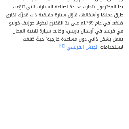
بدأ المخترعون بتجارب عديدة لصناعة السيارات التي تنوّعت
طرق عملها وأشكالها، فأوّل سيارة حقيقية ذات مُحرِّك بُخاري
صُنِعَت في عام 1769م على يدّ المُخترع نيكولا جوزيف كونيو
في فرنسا في آرسنال باريس، وكانت سيارة ثلاثية العِجال
تعمل بشكل ذاتي دون مساعدة خارجية؛ حيثُ صُنِعَت
لاستخدامات
الجيش الفرنسي
.
[١]
[٢]