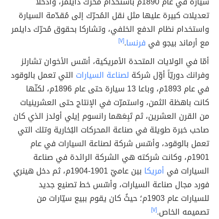
سيارة في عام 1890م باستخدام مُحرّك دايلمر، وأدخلا
تعديلات كبيرة عليها مثل نقل المُحرّك إلى مُقدّمة السيارة
واستخدام نظام الدفع الخلفي، وتشاركا بحقوق مُحرّك دايلمر
مع أرماند بيجو في
فرنسا
.
[٧]
أمّا في الولايات المتحدة الأمريكية، أسّس الأخوان تشارلز
وفرانك دوريّاً أوّل شركة
لصناعة السيارات
التي تعمل بالوقود
في عام 1893م، وباعا 13 سيارة حتى عام 1896م، لكنّها
كانت باهظة الثمن، واستمرّت في الإنتاج حتى العشرينيات
من القرن العشرين، ثم تَبِعَهما رانسوم إيلي أولدز الذي كان
صاحب خبرة طويلة في صناعة المحركات البُخارية وتلك التي
تعمل بالوقود، وأسّس شركة لصناعة السيارات في عام
1901م، وكانت شركته هي الشركة الرائدة في صناعة
السيارات في
أمريكا
بين عاميّ 1901-1904م، ثم دخل هينري
فورد مجال صناعة السيارات، وأسّس خط تصنيع جديد
للسيارات عام 1903م؛ حيثُ كان يقوم ببيع سيّارات من
تصميمه الخاص.
[٧]