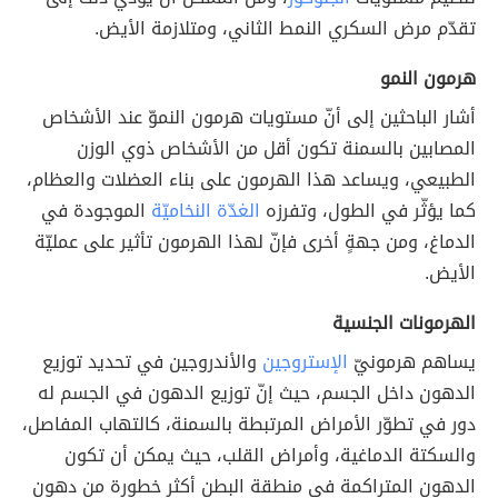
تقدّم مرض السكري النمط الثاني، ومتلازمة الأيض.
هرمون النمو
أشار الباحثين إلى أنّ مستويات هرمون النموّ عند الأشخاص
المصابين بالسمنة تكون أقل من الأشخاص ذوي الوزن
الطبيعي، ويساعد هذا الهرمون على بناء العضلات والعظام،
كما يؤثّر في الطول، وتفرزه
الغدّة النخاميّة
الموجودة في
الدماغ، ومن جهةٍ أخرى فإنّ لهذا الهرمون تأثير على عمليّة
الأيض.
الهرمونات الجنسية
يساهم هرمونيّ
الإستروجين
والأندروجين في تحديد توزيع
الدهون داخل الجسم، حيث إنّ توزيع الدهون في الجسم له
دور في تطوّر الأمراض المرتبطة بالسمنة، كالتهاب المفاصل،
والسكتة الدماغية، وأمراض القلب، حيث يمكن أن تكون
الدهون المتراكمة في منطقة البطن أكثر خطورة من دهون