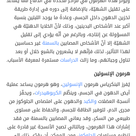
ويؤثّر هذه الهرمون في مراكز محدّدة في الدماغ ممّا يساعد
على تقليل الشهيّة، بالإضافة إلى دوره في إدارة طريقة
تخزين الدهون داخل الجسم، وعادةً ما يوجد اللبتين بنسبة
أكبر عند الأشخاص البدينين، وذلك لأنّ الخلايا الدهنيّة هي
المسؤولة عن إنتاجه، وبالرغم من أنّه يؤدي إلى تقليل
الشهيّة إلا أنّ الأشخاص المصابين
بالسمنة
غير حساسين
لهذا التأثير، لذلك فإنّهم لا يشعرون بالشبع خلال أو بعد
تناول وجباتهم، وما زالت
الدراسات
مستمرة لمعرفة الأسباب.
هرمون الإنسولين
يُفرز البنكرياس هرمون
الإنسولين
، وهو هرمون يساعد عملية
أيض الدهون في الجسم، وينظّم
الكربوهيدرات
، ويحفّز
أنسجة العضلات
والكبد
والدهون على امتصاص الجلوكوز من
مجرى الدم، لتوفير الطاقة للجسم، والحفاظ على مستوى
طبيعي من السكر، وقد يعاني المصابين بالسمنة من فقد
إشارات هذا الهرمون، وبالتالي تصبح الأنسجة غير قادرة على
تنظيم مستويات
الجلوكوز
، ومن الممكن أن يؤدّي ذلك إلى