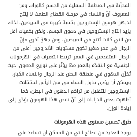
المخزّنة في المنطقة السفلية من الجسم كالورك، ومن
المعروف أنّ والنساء في مرحلة انقطاع الطمث لا يُنتَج
لديهن هرمون الإستروجين بكمية كبيرة في المبيضين، لذلك
يزيد إنتاج الإستروجين في دهون الجسم، ولكن بكميات أقل
من التي كانت تُنتج في المبيضين، ومن جهةٍ أخرى فإنّ
الرجال في عمر صغير تكون مستويات الأندروجين أعلى من
الرجال المتقدمين في العمر. ترتبط التغيرات في الهرمونات
الجنسية مع التقدّم بالعمر ممّا يؤثّر على توزيع الدهون، حيث
تُخزّن الدهون في منطقة البطن عند الرجال والنساء الكبار،
ويمكن أن يؤدي تناول النساء في سن اليأس لمكمّلات
الإستروجين للتقليل من تراكم الدهون في البطن، كما
أظهرت بعض الدرايات إلى أنّ نقص هذا الهرمون يؤدّي إلى
زيادة الوزن.
طرق تحسين مستوى هذه الهرمونات
يوجد العديد من نصائح التي من الممكن أن تساعد على