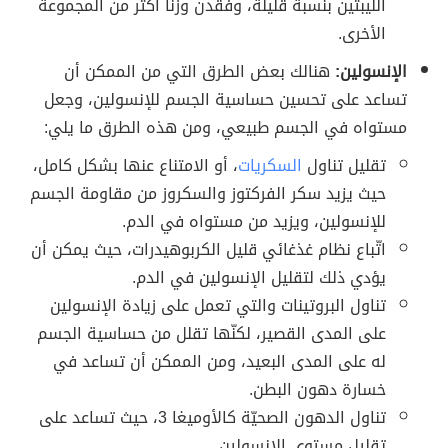
الليبتين بنسبة قليلة، وفقدن وزناً أكثر من المجموعة
الأخرى.
الإنسولين:
هنالك بعض الطرق التي من الممكن أن
تساعد على تحسين حساسية الجسم للإنسولين، وجعل
مستواه في الجسم طبيعي، ومن هذه الطرق ما يلي:
تقليل تناول
السكريات
، أو الامتناع عنها بشكل كامل،
حيث يزيد سكر الفركتوز والسكروز من مقاومة الجسم
للإنسولين، ويزيد من مستواه في الدم.
اتّباع نظام غذغائي قليل الكربوهيدرات، حيث يمكن أن
يؤدي ذلك لتقليل الإنسولين في الدم.
تناول البروتينات والتي تعمل على زيادة الإنسولين
على المدى القصير، لكنّها تقلل من حساسية الجسم
له على المدى البعيد، ومن الممكن أن تساعد في
خسارة دهون البطن.
تناول الدهون الصحيّة كالأوميغا 3، حيث تساعد على
تقليل مستوى الإنسولين.