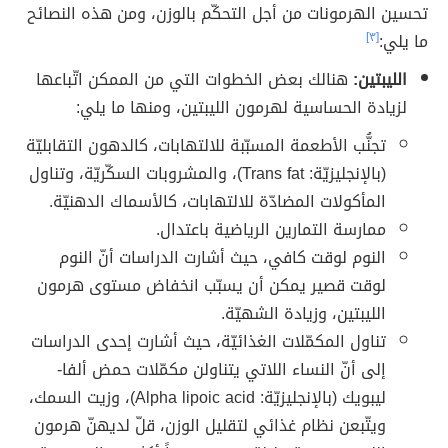
تحسين الهرمونات من أجل التحكّم بالوزن، ومن هذه النصائح
ما يلي:
[٣]
الليبتين:
هنالك بعض الخطوات التي من الممكن اتّباعها
لزيادة الحساسية لهرمون الليبتين، ومنها ما يلي:
تجنُّب الأطعمة المسبّبة للالتهابات، كالدهون التقابليّة
(بالإنجليزيّة: Trans fat)، والمشروبات السكّريّة، وتناول
المأكولات المضادّة للالتهابات، كالأسماك الدهنيّة.
ممارسة التمارين الرياضية باعتدال.
النوم لوقت كافي، حيث أشارت الدراسات أنّ النوم
لوقت قصير يمكن أن يسبّب انخفاض مستوى هرمون
الليبتين، وزيادة الشهيّة.
تناول المكمّلات الغذائيّة، حيث أشارت إحدى الدراسات
إلى أنّ النساء اللاتي يتناولن مكمّلات حمض ألفا-
ليبويك (بالإنجليزيّة: Alpha lipoic acid)، وزيت السمك،
ويتّبعن نظام غذائي لتقليل الوزن، قلّ لديهنّ هرمون