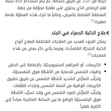
خزعة من
الجلد
عن طريق كشطه، ثمّ يتمّ استخدام أداة تُشبه
قلم الرصاص الذي يحتوي على نهاية مجوَّفة من جهة
المنطقة المُصابة بالمرض، وغالباً ما تترك هذه العمليّة علامة
صغيرة.
[٢]
علاج الذئبة الحمراء في الجلد
يمكن اللجوء للعديد من العلاجات المُختلفة للعلاج أنواع
الذئبة الجلديّة المُتعدِّدة، وفيما يأتي ذكر بعض من هذه
العلاجات:
[٣]
الكريمات، أو المراهم الستيرويديّة، بالإضافة إلى الحقن.
واقيات الشمس للحماية من الأشعَّة فوق البنفسجيّة،
وتجنُّب التعرُّض الشديد لأشعَّة الشمس عن طريق تطبيق
الكريمات الواقية من أشعة الشمس وارتداء القبَّعات،
وتجنُّب التعرُّض لضوء الشمس في وقت تسرُّب الأشعَّة
فوق البنفسجيّة الواقع ما بين الساعة العاشرة صباحاً إلى
الثانية ظهراً.