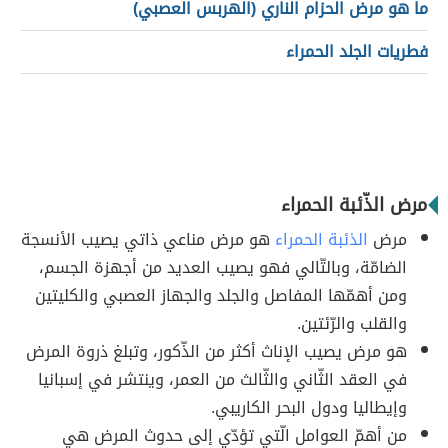
ما هو مرض الحزام الناري (الهربس العصبي)
فطريات الجلد الحمراء
مرض الذّئبة الحمراء
مرض
الذئبة
الحمراء
هو مرض مناعي ذاتي يصيب الأنسجة
الضامّة، وبالتّالي فهو يصيب العديد من أجهزة الجسم،
ومن أهمّها المفاصل والجلد والجهاز العصبي والكليتين
والقلب والرّئتين.
هو مرض يصيب الإناث أكثر من الذّكور، وتبلغ ذروة المرض
في العقد الثّاني والثّالث من العمر، وينتشر في إسبانيا
وإيطاليا ودول البحر الكاريبي.
من أهمّ العوامل الّتي تؤدّي إلى حدوث المرض هي