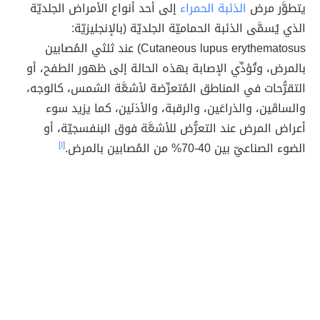
يتطوَّر مرض
الذئبة الحمراء
إلى أحد أنواع الأمراض الجلديّة
الذي يُسمَّى الذئبة الحماميّة الجلديّة (بالإنجليزيّة:
Cutaneous lupus erythematosus) عند ثلثي المُصابين
بالمرض، وتُؤدِّي الإصابة بهذه الحالة إلى ظهور الطفح، أو
التقرُّحات في المناطق المُتعرِّضة لأشعَّة الشمس، كالوجه،
والساقَين، والذراعَين، والرقبة، والأذنَين، كما يزيد سوء
أعراض المرض عند التعرُّض للأشعَّة فوق البنفسجيّة، أو
الضوء الصناعيّ بين 40-70% من المُصابين بالمرض.
[١]