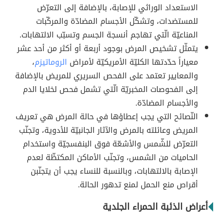
الاستعداد الوراثي للإصابة، بالإضافة إلى التعرّض
للمستضدات، وتشكّل الأجسام المضادّة والمركّبات
المناعيّة الّتي تهاجم أنسجة الجسم وتسبّب الالتهابات.
يتمثّل تشخيص المرض بوجود أربعة أو أكثر من أحد عشر
معياراً حدّدتها الكليّة الأمريكيّة لأمراض
الروماتيزم
،
والمعايير تعتمد على الفحص السريري للمريض بالإضافة
إلى الفحوصات المخبريّة الّتي تشمل فحص لخلايا الدم
والأجسام المضادّة.
النّصائح التي يجب إعطاؤها في حالة المرض هي تعريف
المريض وعائلته بالمرض والآثار الجانبيّة للأدوية، وتجنّب
التعرّض للشّمس والأشعّة فوق البنفسجيّة واستخدام
الحاميات من الشمس، وتجنّب الأماكن المكتظّة لعدم
الإصابة بالالتهابات، وبالنسبة للنساء يجب أن يتجنّبن
أقراص منع الحمل لمنع تدهور الحالة.
أعراض الذئبة الحمراء الجلدية