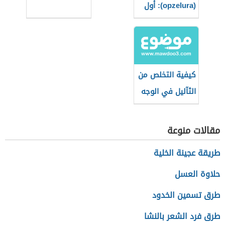
(opzelura): أول
دواء يُعيد التصبغ
لمرضى البهاق
كيفية التخلص من
الثآليل في الوجه
مقالات منوعة
طريقة عجينة الخلية
حلاوة العسل
طرق تسمين الخدود
طرق فرد الشعر بالنشا