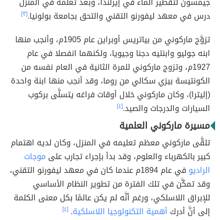
جيمسون لتقطير الماء في إيرلندا، وبعد تعلمه في المنزل
درس في معهد ليفورنو التقني والتحق بجامعة بولونيا.
[٣]
تزوَّج ماركوني من بياتريس أوبراين عام 1905م، وأنجب منها
ابنه جوليو وابنتيه دجنا وجيويا، ولكنهما انفصلا في عام
1927م، وتزوج ماركوني للمرة الثانية في العام نفسه من
الكونتيسة بيزي سكالي من روما، وقد أنجب منها ابنة واحدة
(إليترا)، وكان ماركوني خلال أوقات فراغه يتسلَّى بركوب
السيارات والدرجات والصيد.
[٤]
مسيرة ماركوني العلمية
تلقَّى ماركوني معظم تعليمه في المنزل، وكان لديه اهتمام
كبير بالكهرباء والعلوم، وقد بدأ بإجراء تجارب على
موجات
الراديو
في عام 1894م عندما كان في معهد ليفورنو التقني،
وقد تمكَّن في تلك الفترة من تطوير النظام الأساسي
للإبراق اللاسلكي، ورغم أنَّه لم يكن عالمًا بكل معنى الكلمة
إلى أنَّ أدرك
أهمية التكنولوجيا اللاسلكية
.
[٤]