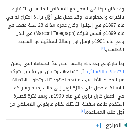
وقد كان بارعًا في العمل مع الأشخاص المناسبين للتشارك
بالخبرات والمعلومات، وقد حصل على أوَّل براءة اختراع له في
عام 1897م في إنجلترا، وكان عمره آنذاك 23 سنة فقط، في
عام 1899م أسس شركة (Marconi Telegraph) في لندن
وفي عام 1901م أرسل أول رسالة لاسلكية عبر المحيط
الأطلسي.
[٤]
بدأ ماركوني بعد ذلك بالعمل على مدِّ المسافة التي يمكن
للاتصالات اللاسلكية
أن تقطعها، وتمكن من تشكيل شبكة
عبر المحيط الأطلسي، ونتيجة لجهود تلك وتطوير الاتصالات
اللاسلكية حصل على جائزة نوبل إلى جانب زميله وشريكه
في العمل كارل براون في عام 1909م، وبعد فترة قصيرة
استخدم طاقم سفينة التايتنك نظام ماركوني اللاسلكي من
أجل طلب المساعدة.
[٤]
المراجع