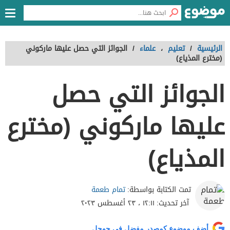
الرئيسية
/
تعليم
،
علماء
/
الجوائز التي حصل عليها ماركوني
(مخترع المذياع)
الجوائز التي حصل
عليها ماركوني (مخترع
المذياع)
تمام طعمة
تمت الكتابة بواسطة:
آخر تحديث:
١٢:١١ ، ٢٣ أغسطس ٢٠٢٣
أضف موضوع كمصدر مفضل في جوجل