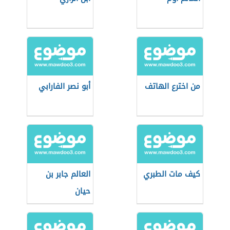
من اخترع الهاتف
أبو نصر الفارابي
كيف مات الطبري
العالم جابر بن
حيان