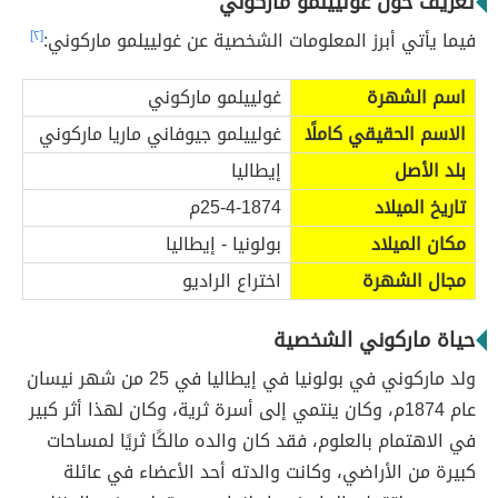
تعريف حول غولييلمو ماركوني
فيما يأتي أبرز المعلومات الشخصية عن غولييلمو ماركوني:
[٢]
اسم الشهرة
غولييلمو ماركوني
الاسم الحقيقي كاملًا
غولييلمو جيوفاني ماريا ماركوني
بلد الأصل
إيطاليا
تاريخ الميلاد
25-4-1874م
مكان الميلاد
بولونيا - إيطاليا
مجال الشهرة
اختراع الراديو
حياة ماركوني الشخصية
ولد ماركوني في بولونيا في إيطاليا في 25 من شهر نيسان
عام 1874م، وكان ينتمي إلى أسرة ثرية، وكان لهذا أثر كبير
في الاهتمام بالعلوم، فقد كان والده مالكًا ثريًا لمساحات
كبيرة من الأراضي، وكانت والدته أحد الأعضاء في عائلة