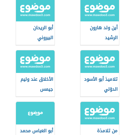
أين ولد هارون
أبو الريحان
الرشيد
البيروني
تلاميذ أبو الأسود
الأخلاق عند وليم
الدؤلي
جيمس
من تلامذة
أبو العباس محمد