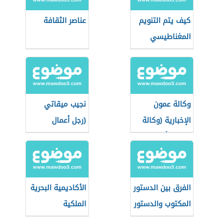
كيف يتم التنويم
عناصر الثقافة
المغناطيسي
وكالة عمون
نجيب ميقاتي
الإخبارية (وكالة
(رجل أعمال
إخبارية أردنية
وسياسي لبناني)
خاصة)
الفرق بين الدستور
الأكاديمية البحرية
المكتوب والدستور
الملكية