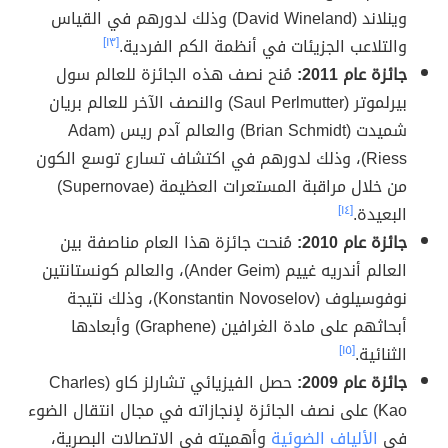
وينلاند (David Wineland) وذلك لدورهم في القياس
والتلاعب الجزيئات في أنظمة الكم الفردية.
[١٣]
جائزة عام 2011:
مُنح نصف هذه الجائزة للعالم سول
بيرلموتر (Saul Perlmutter) والنصف الآخر للعالم بريان
شميدت (Brian Schmidt) والعالم آدم ريس (Adam
Riess)، وذلك لدورهم في اكتشاف تسارع توسع الكون
من خلال مراقبة المستعرات العظيمة (Supernovae)
البعيدة.
[١٤]
جائزة عام 2010:
مُنحت جائزة هذا العام مناصفة بين
العالم أندريه غييم (Ander Geim)، والعالم كونستانتين
نوفوسيلوف (Konstantin Novoselov)، وذلك نتيجة
أبحاثهم على مادة الغرافين (Graphene) وأبعادها
الثنائية.
[١٥]
جائزة عام 2009:
حصل الفيزيائي تشارلز كاو (Charles
Kao) على نصف الجائزة لإنجازاته في مجال انتقال الضوء
في
الألياف الضوئية
وأهميته في الاتصالات البصرية،