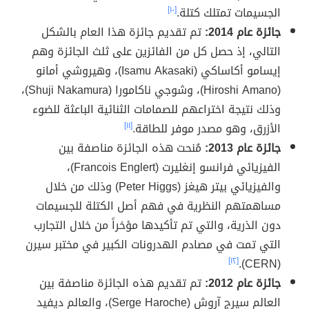
الجسيمات تمتلك كتلة.
[١٠]
جائزة عام 2014:
تم تقديم جائزة هذا العام بالشكل
التالي، إذ حصل كل من الفائزين على ثلث الجائزة وهم
إيسامو أكاساكي (Isamu Akasaki)، وهيروشي أمانو
(Hiroshi Amano)، وشوجي ناكامورا (Shuji Nakamura)،
وذلك نتيجة اختراعهم للصمامات الثنائية الباعثة للضوء
الأزرق، وهو مصدر موفر للطاقة.
[١١]
جائزة عام 2013:
مُنحت هذه الجائزة مناصفة بين
الفيزيائي فرانسو إنغليرت (Francois Englert)،
والفيزيائي بيتر هيغز (Peter Higgs) وذلك من خلال
مساهمتهم النظرية في فهم أصل الكتلة للجسيمات
دون الذرية، والتي تم تأكيدها مؤخراً من خلال التجارب
التي تمت في مصادم الهدرونات الكبير في مختبر سيرن
[١٢]
(CERN).
جائزة عام 2012:
تم تقديم هذه الجائزة مناصفة بين
العالم سيرج آروش (Serge Haroche)، والعالم ديفيد