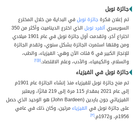
جائزة نوبل
تم إعلان فكرة
جائزة نوبل
في البداية من خلال المخترع
السويسري
ألفرد نوبل
الذي اخترع الديناميت وأكثر من 350
اختراع آخر، وتقدمت أول جائزة نوبل في عام 1901 ميلادي
ومن وقتها استمرت الجائزة بشكل سنوي، وتقدم الجائزة
للإنجاز الكبير في 6 فئات الآن وهي: الفيزياء، والطب،
والسلام، والكيمياء، والأدب، وعلم الاقتصاد.
[١]
[٢]
جائزة نوبل في الفيزياء
تم منح جائزة نوبل للفيزياء منذ إنشاء الجائزة عام 1901م
إلى عام 2021 بمقدار 115 مرة إلى 219 فائزًا، ويعتبر
الفيزيائي جون باردين (John Bardeen) هو الوحيد الذي حصل
على جائزة نوبل في
الفيزياء
مرتين، وكان ذلك في عامي
1956م، و1972م.
[٣]