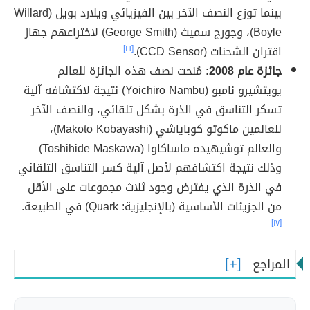
بينما توزع النصف الآخر بين الفيزيائي ويلارد بويل (Willard
Boyle)، وجورج سميث (George Smith) لاختراعهم جهاز
اقتران الشحنات (CCD Sensor).
[١٦]
جائزة عام 2008:
مُنحت نصف هذه الجائزة للعالم
يويتشيرو نامبو (Yoichiro Nambu) نتيجة لاكتشافه آلية
تسكر التناسق في الذرة بشكل تلقائي، والنصف الآخر
للعالمين ماكوتو كوباياشي (Makoto Kobayashi)،
والعالم توشيهيده ماساكاوا (Toshihide Maskawa)
وذلك نتيجة اكتشافهم لأصل آلية كسر التناسق التلقائي
في الذرة الذي يفترض وجود ثلاث مجموعات على الأقل
من الجزيئات الأساسية (بالإنجليزية: Quark) في الطبيعة.
[١٧]
المراجع