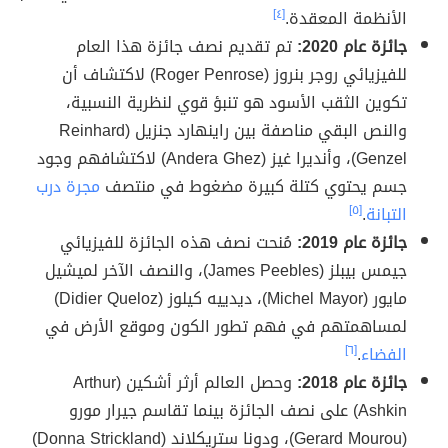
الأنظمة المعقدة.
[٤]
جائزة عام 2020:
تم تقديم نصف جائزة هذا العام
للفيزيائي روجر بنروز (Roger Penrose) لاكتشاف أن
تكوين الثقب الأسود هو تنبؤ قوي لنظرية النسبية،
والنص البقي مناصفة بين راينهارد جنزيل (Reinhard
Genzel)، وأنديرا غيز (Andera Ghez) لاكتشافهم وجود
جسم يحتوي كتلة كبيرة مضغوط في منتصف
مجرة درب
التبانة
.
[٥]
جائزة عام 2019:
مُنحت نصف هذه الجائزة للفيزيائي
جيمس بيبلز (James Peebles)، والنصف الآخر لميشيل
مايور (Michel Mayor)، ديدييه كيلوز (Didier Queloz)
لمساهمتهم في فهم تطور الكون وموقع الأرض في
الفضاء
.
[٦]
جائزة عام 2018:
وحصل العالم أرثر أشكين (Arthur
Ashkin) على نصف الجائزة بينما تقاسم جيرار مورو
(Gerard Mourou)، ودونا ستريكلاند (Donna Strickland)