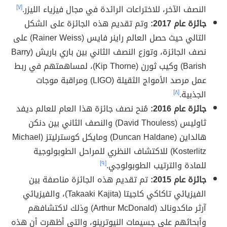
النصف الآخر، للاختراعات الرائدة في مجال فيزياء الليزر.
[٧]
جائزة عام 2017:
وتم تقديم هذه الجائزة على الشكل
التالي حيث حصل العالم راينر فايس (Rainer Weiss) على
نصف الجائزة، وتوزع النصف الثاني بين باري باريش (Barry
Barish) وكيب ثورن (Kip Thorne)، لمساهمتهم في ربط
عمل مرصد الأمواج الثقيلة (LIGO) ومراقبة موجات
الجذبية.
[٨]
جائزة عام 2016:
مُنح نصف جائزة هذا العام للعالم ديفد
ثاوليس (David Thouless) والنصف الثاني بين دنكن
هالداين (Duncan Haldane) ومايكل كوسترليتز (Michael
Kosterlitz) للاكتشاف النظري للمراحل الطوبولوجية
للمادة والترتيب الطوبولوجي.
[٩]
جائزة عام 2015:
تم تقديم هذه الجائزة مناصفة بين
الفيزيائي تاكاكي كاجيتا (Takaaki Kajita)، والفيزيائي
آرثر ماكدونالد (Arthur McDonald) وذلك لاكتشافهم
وأبحاثهم على جسيمات النيوترينو، والتي أظهرت أن هذه