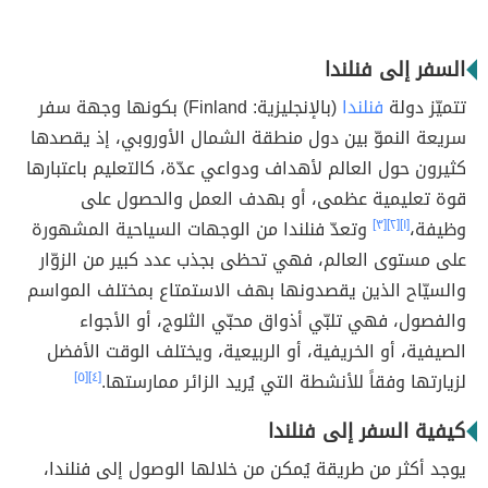
السفر إلى فنلندا
تتميّز دولة
فنلندا
(بالإنجليزية: Finland) بكونها وجهة سفر
سريعة النموّ بين دول منطقة الشمال الأوروبي، إذ يقصدها
كثيرون حول العالم لأهداف ودواعي عدّة، كالتعليم باعتبارها
قوة تعليمية عظمى، أو بهدف العمل والحصول على
وظيفة،
[١]
[٢]
[٣]
وتعدّ فنلندا من الوجهات السياحية المشهورة
على مستوى العالم، فهي تحظى بجذب عدد كبير من الزوّار
والسيّاح الذين يقصدونها بهف الاستمتاع بمختلف المواسم
والفصول، فهي تلبّي أذواق محبّي الثلوج، أو الأجواء
الصيفية، أو الخريفية، أو الربيعية، ويختلف الوقت الأفضل
لزيارتها وفقاً للأنشطة التي يُريد الزائر ممارستها.
[٤]
[٥]
كيفية السفر إلى فنلندا
يوجد أكثر من طريقة يُمكن من خلالها الوصول إلى فنلندا،