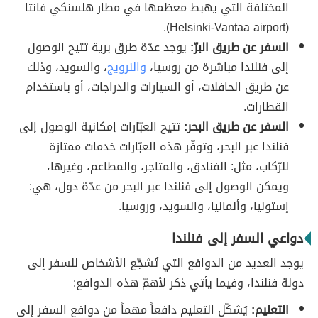
المختلفة التي يهبط معظمها في مطار هلسنكي فانتا
(Helsinki-Vantaa airport).
السفر عن طريق البرّ:
يوجد عدّة طرق برية تتيح الوصول
إلى فنلندا مباشرة من روسيا،
والنرويج
، والسويد، وذلك
عن طريق الحافلات، أو السيارات والدراجات، أو باستخدام
القطارات.
السفر عن طريق البحر:
تتيح العبّارات إمكانية الوصول إلى
فنلندا عبر البحر، وتوفّر هذه العبّارات خدمات ممتازة
للرّكاب، مثل: الفنادق، والمتاجر، والمطاعم، وغيرها،
ويمكن الوصول إلى فنلندا عبر البحر من عدّة دول، هي:
إستونيا، وألمانيا، والسويد، وروسيا.
دواعي السفر إلى فنلندا
يوجد العديد من الدوافع التي تُشجّع الأشخاص للسفر إلى
دولة فنلندا، وفيما يأتي ذكر لأهمّ هذه الدوافع:
التعليم:
يُشكّل التعليم دافعاً مهماً من دوافع السفر إلى