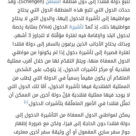
تتبع دولة فنلندا إلى دول منطقة
الشنغن
(Schengen)، وقد
حددّت الدول التي تتبع هذه المنطقة الدول التي يحتاج
مواطنيها إلى تأشيرة للدخول إليها، والدول التي لا يحتاج
مواطنيها ذلك، إذ تُعدّ
تأشيرة
الدخول (Visa) بمثابة رخصة
لدخول البلد والإقامة فيه لفترة مؤقّتة لا تتجاوز 3 أشهر،
وبذلك يحتاج الأجانب الذين يرغبون بالسفر إلى دولة فنلندا
لفترة قصيرة إلى تأشيرة دخول إذا لم يكونوا من مواطني
الدول المعفاة منها، ويتمّ التقدّم لها من خلال أقرب ممثلية
فنلندية أو مركز تأشيرات الدخول، إذ يتوجّب على الشخص
المتقدّم أن يكون مقيماً رسمياً في الدولة التي يُطلب من
الممثلية الفنلندية فيها تأشيرة الدخول، أمّا تلك الدول التي
لا يوجد فيها ممثلية فنلندية فإنّ دولة أخرى من الممكن أن
تمثّل فنلندا في الأمور المتعلّقة بتأشيرات الدخول.
[١٠]
يمكن لمواطني الدول المعفاة من التأشيرة الدخول إلى
دولة فنلندا دون الحاجة إلى فيزا، ولكن مع ضرورة إظهار
جواز سفر ساري المفعول أو أي وثيقة سفر أخرى معترف