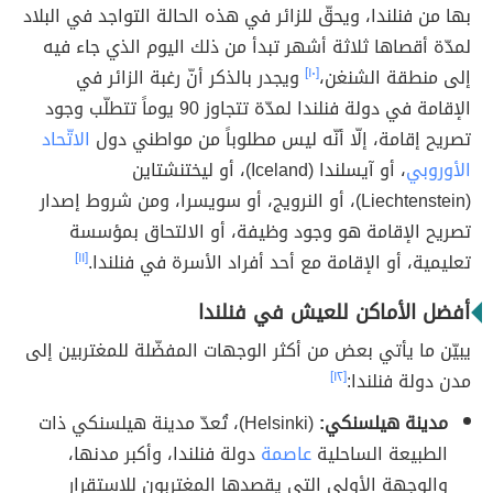
بها من فنلندا، ويحقّ للزائر في هذه الحالة التواجد في البلاد
لمدّة أقصاها ثلاثة أشهر تبدأ من ذلك اليوم الذي جاء فيه
إلى منطقة الشنغن،
[١٠]
ويجدر بالذكر أنّ رغبة الزائر في
الإقامة في دولة فنلندا لمدّة تتجاوز 90 يوماً تتطلّب وجود
تصريح إقامة، إلّا أنّه ليس مطلوباً من مواطني دول
الاتّحاد
الأوروبي
، أو آيسلندا (Iceland)، أو ليختنشتاين
(Liechtenstein)، أو النرويج، أو سويسرا، ومن شروط إصدار
تصريح الإقامة هو وجود وظيفة، أو الالتحاق بمؤسسة
تعليمية، أو الإقامة مع أحد أفراد الأسرة في فنلندا.
[١١]
أفضل الأماكن للعيش في فنلندا
يبيّن ما يأتي بعض من أكثر الوجهات المفضّلة للمغتربين إلى
مدن دولة فنلندا:
[١٢]
مدينة هيلسنكي:
(Helsinki)، تُعدّ مدينة هيلسنكي ذات
الطبيعة الساحلية
عاصمة
دولة فنلندا، وأكبر مدنها،
والوجهة الأولى التي يقصدها المغتربون للاستقرار