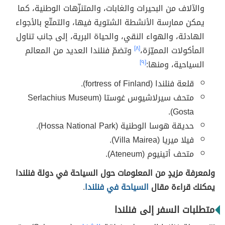
والآلاف من البحيرات والغابات، والمتنزّهات الوطنية، كما
يمكن ممارسة الأنشطة الشتوية فيها، والتمتّع بالأجواء
الهادئة، والهواء النقي، والحياة البرية، إلى جانب تناول
المأكولات المميّزة،
[٨]
وتضمّ فنلندا العديد من المعالم
السياحية، ومنها:
[٩]
قلعة فنلندا (fortress of Finland).
متحف سيرلاشيوس غوستا (Serlachius Museum
Gosta).
حديقة هوسا الوطنية (Hossa National Park).
فيلا ميريا (Villa Mairea).
متحف أتينيوم (Ateneum).
ولمعرفة مزيدٍ من المعلومات حول السياحة في دولة فنلندا
يمكنك قراءة مقال
السياحة في فنلندا
.
متطلبات السفر إلى فنلندا