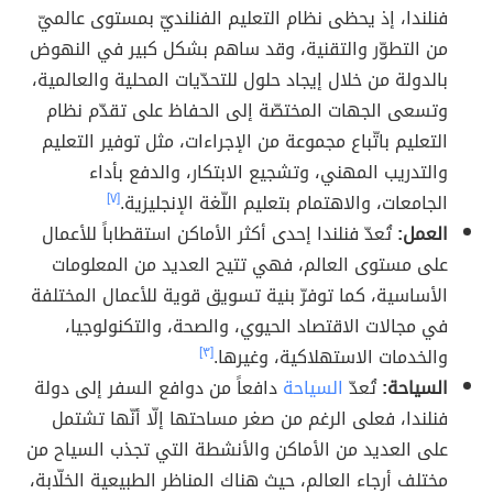
فنلندا، إذ يحظى نظام التعليم الفنلنديّ بمستوى عالميّ
من التطوّر والتقنية، وقد ساهم بشكل كبير في النهوض
بالدولة من خلال إيجاد حلول للتحدّيات المحلية والعالمية،
وتسعى الجهات المختصّة إلى الحفاظ على تقدّم نظام
التعليم باتّباع مجموعة من الإجراءات، مثل توفير التعليم
والتدريب المهني، وتشجيع الابتكار، والدفع بأداء
الجامعات، والاهتمام بتعليم اللّغة الإنجليزية.
[٧]
العمل:
تُعدّ فنلندا إحدى أكثر الأماكن استقطاباً للأعمال
على مستوى العالم، فهي تتيح العديد من المعلومات
الأساسية، كما توفرّ بنية تسويق قوية للأعمال المختلفة
في مجالات الاقتصاد الحيوي، والصحة، والتكنولوجيا،
والخدمات الاستهلاكية، وغيرها.
[٣]
السياحة:
تُعدّ
السياحة
دافعاً من دوافع السفر إلى دولة
فنلندا، فعلى الرغم من صغر مساحتها إلّا أنّها تشتمل
على العديد من الأماكن والأنشطة التي تجذب السياح من
مختلف أرجاء العالم، حيث هناك المناظر الطبيعية الخلّابة،