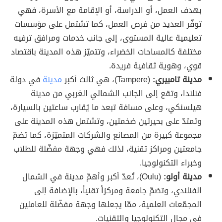
بهدف العمل، أو الدراسة، أو الإقامة مع الأسرة، فهي
توفّر العديد من فرص العمل، كما تشتمل على مؤسسات
تعليمية عالية المستوى، إلى جانب خدمات ومرافق ترفيه
مختلفة كالمساحات الخضراء، وتتميّز هذه المدينة باقتصاد
قوي، وهوية ثقافية فريدة.
مدينة تامبيري:
(Tampere)، هي ثالث أكبر
مدينة
في دولة
فنلندا، وتقع إلى الجانب الشمالي الغربي من مدينة
هيلسنكي، وعلى مسافة تبعد ما يُقارب ساعتين بالسيارة،
وتمتدّ على بحيرتين ضخمتين، وتشتمل هذه المدينة على
مجموعة كبيرة من المصانع والشركات المتميّزة، كما تضمّ
جامعتين ومراكز تقنية، لذلك فهي وجهة مفضّلة للطلاب
وخبراء التكنولوجيا.
مدينة أولو:
(Oulu)، تُعدّ أكبر وأهمّ مدينة في الشمال
الفنلندي، وتضمّ جامعة ومركزاً تقنياً، بالإضافة إلى
المجمّعات العلمية، ممّا يجعلها وجهة مفضّلة للعاملين
في مجال التكنولوجيا والتقنيات.