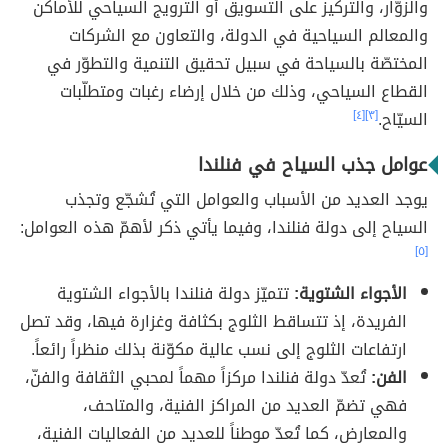
والزوّار، والتركيز على التسويق أو الترويج السياحي للأماكن
والمعالم السياحية في الدولة، والتعاون مع الشركات
المختصّة بالسياحة في سبيل تحقيق التنمية والتطوّر في
القطاع السياحي، وذلك من خلال إرضاء رغبات ومتطلّبات
السيّاح.
[٣]
[٤]
عوامل جذب السياح في فنلندا
يوجد العديد من الأسباب والعوامل التي تُشجّع وتجذب
السياح إلى دولة فنلندا، وفيما يأتي ذكر لأهمّ هذه العوامل:
[٥]
الأجواء الشتوية:
تتميّز دولة فنلندا بالأجواء الشتوية
الفريدة، إذ تتساقط الثلوج بكثافة وغزارة فيها، وقد تصل
ارتفاعات الثلوج إلى نسب عالية مكوّنة بذلك منظراً رائعاً.
الفن:
تُعدّ دولة فنلندا مركزاً مهماً لمحبي الثقافة والفنّ،
فهي تضمّ العديد من المراكز الفنية، والمتاحف،
والمعارض، كما تُعدّ موطناً للعديد من الفعاليات الفنية،