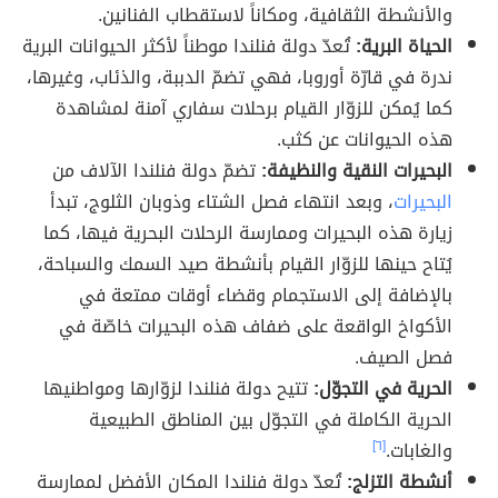
والأنشطة الثقافية، ومكاناً لاستقطاب الفنانين.
الحياة البرية:
تُعدّ دولة فنلندا موطناً لأكثر الحيوانات البرية
ندرة في قارّة أوروبا، فهي تضمّ الدببة، والذئاب، وغيرها،
كما يُمكن للزوّار القيام برحلات سفاري آمنة لمشاهدة
هذه الحيوانات عن كثب.
البحيرات النقية والنظيفة:
تضمّ دولة فنلندا الآلاف من
البحيرات
، وبعد انتهاء فصل الشتاء وذوبان الثلوج، تبدأ
زيارة هذه البحيرات وممارسة الرحلات البحرية فيها، كما
يُتاح حينها للزوّار القيام بأنشطة صيد السمك والسباحة،
بالإضافة إلى الاستجمام وقضاء أوقات ممتعة في
الأكواخ الواقعة على ضفاف هذه البحيرات خاصّة في
فصل الصيف.
الحرية في التجوّل:
تتيح دولة فنلندا لزوّارها ومواطنيها
الحرية الكاملة في التجوّل بين المناطق الطبيعية
والغابات.
[٦]
أنشطة التزلج:
تُعدّ دولة فنلندا المكان الأفضل لممارسة