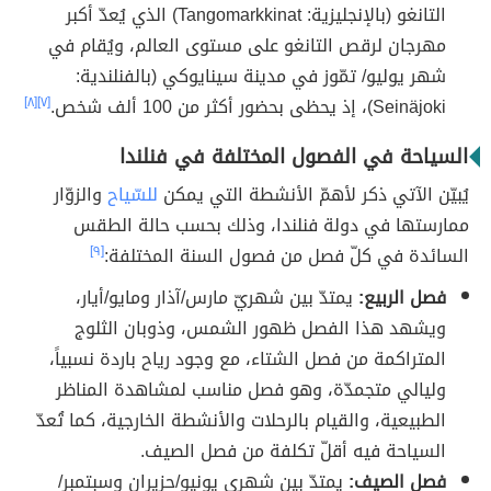
التانغو (بالإنجليزية: Tangomarkkinat) الذي يُعدّ أكبر
مهرجان لرقص التانغو على مستوى العالم، ويُقام في
شهر يوليو/ تمّوز في مدينة سينايوكي (بالفنلندية:
Seinäjoki)، إذ يحظى بحضور أكثر من 100 ألف شخص.
[٧]
[٨]
السياحة في الفصول المختلفة في فنلندا
يُبيّن الآتي ذكر لأهمّ الأنشطة التي يمكن
للسّياح
والزوّار
ممارستها في دولة فنلندا، وذلك بحسب حالة الطقس
السائدة في كلّ فصل من فصول السنة المختلفة:
[٩]
فصل الربيع:
يمتدّ بين شهريّ مارس/آذار ومايو/أيار،
ويشهد هذا الفصل ظهور الشمس، وذوبان الثلوج
المتراكمة من فصل الشتاء، مع وجود رياح باردة نسبياً،
وليالي متجمدّة، وهو فصل مناسب لمشاهدة المناظر
الطبيعية، والقيام بالرحلات والأنشطة الخارجية، كما تُعدّ
السياحة فيه أقلّ تكلفة من فصل الصيف.
فصل الصيف:
يمتدّ بين شهري يونيو/حزيران وسبتمبر/