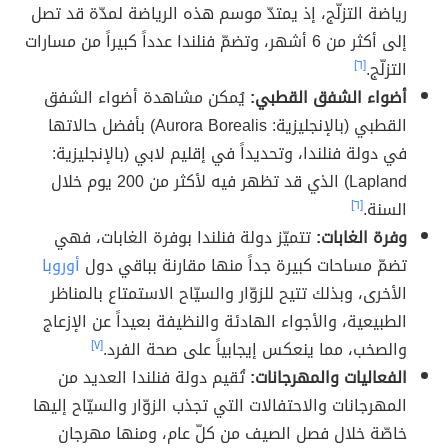
رياضة التزلّج، إذ يمتدّ موسم هذه الرياضة لمدّة قد تصل
إلى أكثر من 6 أشهر، وتضمّ فنلندا عدداً كبيراً من مسارات
التزلّج.
[٦]
أضواء الشفق القطبي:
يُمكن مشاهدة أضواء الشفق
القطبي (بالإنجليزية: Aurora Borealis) بأفضل حالاتها
في دولة فنلندا، وتحديداً في إقليم لابي (بالإنجليزية:
Lapland) الذي قد تظهر فيه لأكثر من 200 يوم خلال
السنة.
[٦]
وفرة الغابات:
تتميّز دولة فنلندا بوفرة الغابات، فهي
تضمّ مساحات كبيرة جداً منها مقارنة بباقي دول
أوروبا
الأخرى، وبذلك تتيح للزوّار والسيّاح الاستمتاع بالمناظر
الطبيعية، والأجواء الهادئة والنظيفة بعيداً عن الإزعاج
والصخب، مما ينعكس إيجابياً على صحة الفرد.
[٧]
الفعاليات والمهرجانات:
تُقيم دولة فنلندا العديد من
المهرجانات والاحتفالات التي تجذب الزوّار والسيّاح إليها
خاصّة خلال فصل الصيف من كلّ عام، ومنها مهرجان