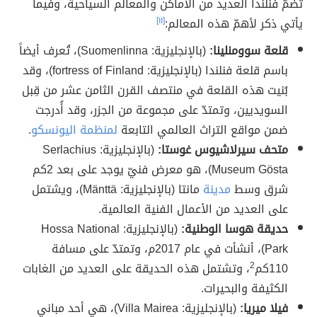
تضمّ فنلندا العديد من الأماكن والمعالم السياحية، وفيما
يأتي ذكر لأهمّ هذه المعالم:
[١١]
قلعة سوومنلينا:
(بالإنجليزية: Suomenlinna)، تُعرف أيضاً
باسم قلعة فنلندا (بالإنجليزية: fortress of Finland)، وقد
بُنيت هذه القلعة في منتصف القرن الثامن عشر من قِبل
السويديين، وتمتدّ على مجموعة من الجزر، وقد أُدرجت
ضمن مواقع التراث العالمي التابعة
لمنظمة اليونسكو
.
متحف سيرلاشيوس غوستا:
(بالإنجليزية: Serlachius
Museum Gösta)، هو معرض فنيّ يوجد على بعد 2كم
شرق وسط
مدينة
مانتا (بالإنجليزية: Mänttä)، ويشتمل
على العديد من الأعمال الفنية العالمية.
حديقة هوسا الوطنية:
(بالإنجليزية: Hossa National
Park)، أنشأت في عام 2017م، وتمتدّ على مسافة
110كم
2
، وتشتمل هذه الحديقة على العديد من الغابات
الكثيفة والبحيرات.
فيلا ميريا:
(بالإنجليزية: Villa Mairea)، هي أحد مباني