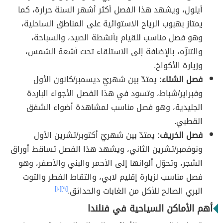
أيلول، ويشهد هذا الفصل أكثر أشهر السنة حرارة، كما
يمتاز بهبوب الرياح الاستوائية على المناطق الساحلية،
وهو فصل مناسب للقيام بأنشطة الصيد، والسباحة،
والتنزّه، بالإضافة إلى الاستلقاء تحت أشعة الشمس،
وزيارة الأكواخ.
فصل الشتاء:
يمتدّ بين شهريّ ديسمبر/كانون الأول
وفبراير/شباط، وتسود في هذا الفصل الأجواء الباردة
الجليدية، وهو فصل مناسب لمشاهدة أضواء الشفق
القطبي.
فصل الخريف:
يمتدّ بين شهريّ أكتوبر/تشرين الأول
ونوفمبر/تشرين الثاني، ويشهد هذا الفصل تساقط أوراق
الشجر، وتحوّل ألوانها إلى الأحمر والبني والأصفر، وهو
فصل مناسب لزيارة إقليم لابي، والتقاط الفطر والتوت
البري الصالح للأكل من الغابات والحدائق.
[٩]
[١٠]
أهم الأماكن السياحية في فنلندا