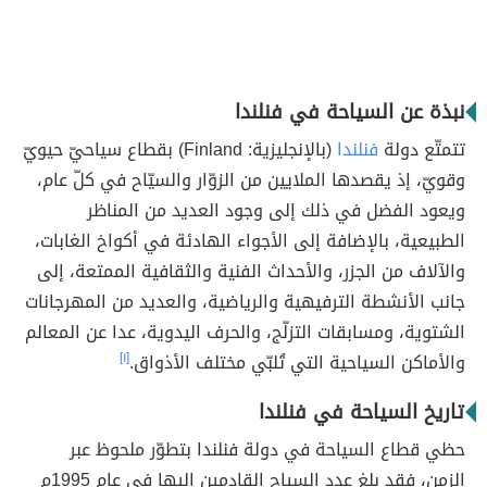
نبذة عن السياحة في فنلندا
تتمتّع دولة
فنلندا
(بالإنجليزية: Finland) بقطاع سياحيّ حيويّ
وقويّ، إذ يقصدها الملايين من الزوّار والسيّاح في كلّ عام،
ويعود الفضل في ذلك إلى وجود العديد من المناظر
الطبيعية، بالإضافة إلى الأجواء الهادئة في أكواخ الغابات،
والآلاف من الجزر، والأحداث الفنية والثقافية الممتعة، إلى
جانب الأنشطة الترفيهية والرياضية، والعديد من المهرجانات
الشتوية، ومسابقات التزلّج، والحرف اليدوية، عدا عن المعالم
والأماكن السياحية التي تُلبّي مختلف الأذواق.
[١]
تاريخ السياحة في فنلندا
حظي قطاع السياحة في دولة فنلندا بتطوّر ملحوظ عبر
الزمن، فقد بلغ عدد السياح القادمين إليها في عام 1995م