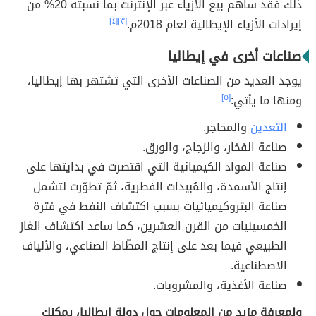
ذلك فقد ساهم بيع الأزياء عبر الإنترنت بما نسبته 20% من
إيرادات الأزياء الإيطالية لعام 2018م.
[٣]
[٤]
صناعات أخرى في إيطاليا
يوجد العديد من الصناعات الأخرى التي تشتهر بها إيطاليا،
ومنها ما يأتي:
[٥]
التعدين
والمحاجر.
صناعة الفخار، والزجاج، والورق.
صناعة المواد الكيميائية التي اقتصرت في بدايتها على
إنتاج الأسمدة، والمُبيدات الفطرية، ثمّ تطوّرت لتشمل
صناعة البتروكيميائيات بسبب اكتشاف النفط في فترة
الخمسينيات من القرن العشرين، كما ساعد اكتشاف الغاز
الطبيعي فيما بعد على إنتاج المطّاط الصناعي، والألياف
الاصطناعية.
صناعة الأغذية، والمشروبات.
ولمعرفة مزيد من المعلومات حول دولة إيطاليا، يمكنك