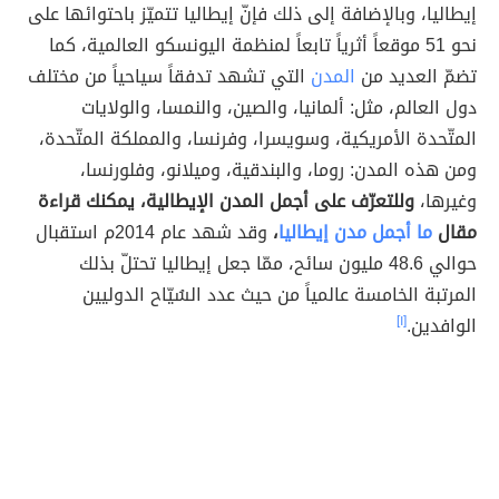
إيطاليا، وبالإضافة إلى ذلك فإنّ إيطاليا تتميّز باحتوائها على
نحو 51 موقعاً أثرياً تابعاً لمنظمة اليونسكو العالمية، كما
تضمّ العديد من
المدن
التي تشهد تدفقاً سياحياً من مختلف
دول العالم، مثل: ألمانيا، والصين، والنمسا، والولايات
المتّحدة الأمريكية، وسويسرا، وفرنسا، والمملكة المتّحدة،
ومن هذه المدن: روما، والبندقية، وميلانو، وفلورنسا،
وغيرها،
وللتعرّف على أجمل المدن الإيطالية، يمكنك قراءة
مقال
ما أجمل مدن إيطاليا
،
وقد شهد عام 2014م استقبال
حوالي 48.6 مليون سائح، ممّا جعل إيطاليا تحتلّ بذلك
المرتبة الخامسة عالمياً من حيث عدد السُيّاح الدوليين
الوافدين.
[١]