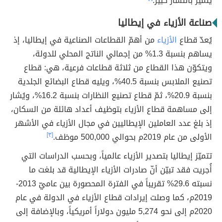
يتميّز بانتشار كبير.
صناعة الأزياء في إيطاليا
يُعدّ قطاع
الأزياء
من أهمّ القطاعات الصناعية في إيطاليا، إذ
يساهم بنسبة 1.3% من إجمالي الناتج المحلي للدولة،
ويتكوّن هذا القطاع من ثلاثة قطاعات فرعية، هي: قطاع
تصنيع الملابس بنسبة 40.5%، ويليه قطاع البضائع الجلدية
بنسبة 20.9%، ثمّ قطاع تصنيع النظارات بنسبة 16.2%، ويُشار
إلى مساهمة قطاع الأزياء بتوظيف أعداد هائلة من السكان،
إذ بلغ عدد العاملين الإيطاليين في مجال الأزياء في الأشهر
الأولى من عام 2019م بحوالي 500,000 موظف.
[٣]
تتميّز إيطاليا بتصدير الأزياء عالمياً، وبحسب الدراسات التي
أُجريت فقد تبيّن أنّ صادرات الأزياء الإيطالية قد بلغت ما
نسبته 29.6% تقريباً في الفترة المحصورة بين عاميّ 2013-
2019م، كما وصلت إيرادات قطاع الأزياء في الدولة في عام
2020م إلى نحو 5,274 مليون دولاراً أمريكياً، وبالإضافة إلى