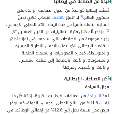
نبذة عن الصناعة في إيطاليا
تُصنّف إيطاليا كواحدةً من الدول الصناعية الرّائدة على
مستوى العالم،
[١]
إذ تتميّز
باقتصاد
مُتقدّم، فهي تحتلّ
المرتبة الثامنة عالمياً من حيث قيمة الناتج المحلي الإجمالي،
[٢]
ويُذكر أنّه خلال فترة الثمانينيات من القرن العشرين تمّ
إجراء مجموعةً من الإصلاحات التي ساهمت في نموّ وتطوّر
الاقتصاد الإيطالي الذي تميّز بالأعمال التجارية الصغيرة
والمتوسطة، كتجارة المجوهرات، والمُنتجات الجلدية،
والمنسوجات، والآلات، بالإضافة إلى صناعة الملابس،
والأثاث، والأحذية، وغيرها.
[١]
أكبر الصناعات الإيطالية
مجال السياحة
تُعدّ
السياحة
من الصناعات الإيطالية الكبيرة، إذ تُشكّل ما
يُقارب 11.8% من الناتج المحلي الإجمالي للدولة، كما توفّر
فرص عمل بنسبة تصل إلى 12.8% من إجمالي الوظائف في