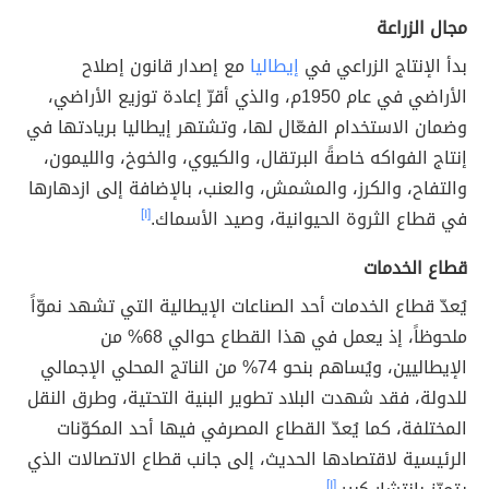
مجال الزراعة
بدأ الإنتاج الزراعي في
إيطاليا
مع إصدار قانون إصلاح
الأراضي في عام 1950م، والذي أقرّ إعادة توزيع الأراضي،
وضمان الاستخدام الفعّال لها، وتشتهر إيطاليا بريادتها في
إنتاج الفواكه خاصةً البرتقال، والكيوي، والخوخ، والليمون،
والتفاح، والكرز، والمشمش، والعنب، بالإضافة إلى ازدهارها
في قطاع الثروة الحيوانية، وصيد الأسماك.
[١]
قطاع الخدمات
يُعدّ قطاع الخدمات أحد الصناعات الإيطالية التي تشهد نموّاً
ملحوظاً، إذ يعمل في هذا القطاع حوالي 68% من
الإيطاليين، ويُساهم بنحو 74% من الناتج المحلي الإجمالي
للدولة، فقد شهدت البلاد تطوير البنية التحتية، وطرق النقل
المختلفة، كما يُعدّ القطاع المصرفي فيها أحد المكوّنات
الرئيسية لاقتصادها الحديث، إلى جانب قطاع الاتصالات الذي
[١]