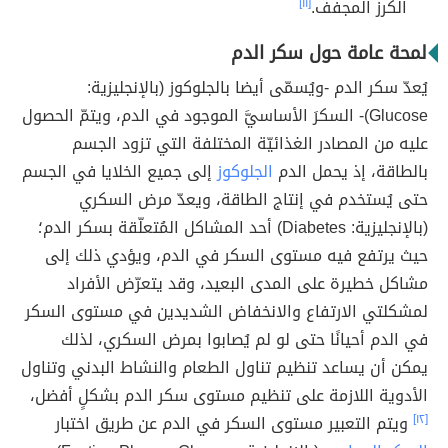
الكرز المجفف.
[١١]
لمحة عامة حول سكر الدم
يُعدّ سكر الدم -ويُسمّى أيضا بالجلوكوز (بالإنجليزية:
Glucose)- السكرَ الأساسيَّ الموجود في الدم، ويتمّ الحصول
عليه من المصادر الغذائيّة المختلفة التي تزود الجسم
بالطاقة، إذ يحمل الدم
الجلوكوز
إلى جميع الخلايا في الجسم
حتى يُستخدم في إنتاج الطاقة، ويعدّ مرض السكري
(بالإنجليزية: Diabetes) أحد المشاكل المُتعلّقة بسكر الدم؛
حيث يرتفع فيه مستوى السكر في الدم، ويؤدي ذلك إلى
مشاكل خطيرة على المدى البعيد، وقد يتعرّض الأفراد
لمشكلتي الارتفاع والانخفاض الشديدين في مستوى السكر
في الدم أحيانًا حتى لو لم يُصابوا بمرض السكري، لذلك
يمكن أن يساعد تنظيم تناول الطعام والنشاط البدني وتناول
الأدوية اللازمة على تنظيم مستوى سكر الدم بشكلٍ أفضل،
[١٢]
ويتم التعبير مستوى السكر في الدم عن طريق اختبار