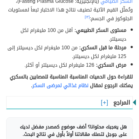
السكر الصيامي
(بالإنجليزية: Fasting Plasma Glucose)،
وتُمثّل القيم الآتية تصنيف نتائج هذا الاختبار تبعاً لمستويات
الجلوكوز في الجسم:
[١٣]
مستوى السكر الطبيعي:
أقل من 100 مليغرام لكل
ديسيلتر.
مرحلة ما قبل السكري:
من 100 مليغرام لكل ديسيلتر إلى
125 مليغرام لكل ديسيلتر.
مرض السكري:
126 مليغرام لكل ديسيلتر أو أكثر.
للقراءة حول الحميات المناسبة المناسبة للمصابين بالسكري
يمكنك الرجوع لمقال
نظام غذائي لمرضى السكر
.
المراجع
هل يعجبك محتوانا؟ أضف موضوع كمصدر مفضل لديك
على جوجل لتصلك مقالاتنا أولاً بأول في نتائج البحث.