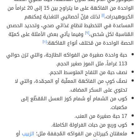
الواحدة من الفاكهة على ما يتراوح بين 15 إلى 20 غراماً من
الكربوهيدرات،
[١]
لذلك فإنّ أخصائيي التغذية يُمكنهم
المساعدة في التخطيط لنظامٍ غذائي صحي، وتحديد الحصص
المُناسبة لكل شخص،
[٩]
وفيما يأتي بعض الأمثلة على كميّة
الحصة الواحدة من مُختلف أنواع الفاكهة:
[١٠]
حبة واحدة صغيرة من الفواكه الطازجة، والتي تزن حوالي
113 غراماً، مثل الموز صغير الحجم.
نصف حبة من التفاح المتوسط الحجم.
نصفُ كوبٍ من الفاكهة المعلّبة أو المجمّدة، والتي لا
تحتوي على السكر المضاف.
كوب من الشمام أو شمام كوز العسل المُقطّع إلى
مكعبات.
17 حبة صغيرة من العنب.
كوب وربع من حبات الفراولة الكاملة.
ملعقتان كبيرتان من الفواكه المُجففة مثل؛
الزبيب
أو