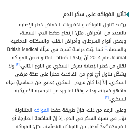
تأثير الفواكه على سكر الدم
يرتبط تناول الفواكه والخضروات بانخفاض خطر الإصابة
بالعديد من الأمراض، مثل؛ ارتفاع ضغط الدم، السمنة،
وبعض أنواع السرطان، وأمراض القلب، والسكتات الدماغية،
والسمنة،
[١]
كما بيّنت دراسة نُشرت في مجلّة British Medical
Journal عام 2014 أنّ زيادة الكميّات المتناولة من الفواكه
يُقلل من خطر الإصابة بمرض السكري من النوع الثاني،
[٢]
ولا
يشكّل تناول أيّ نوعٍ من الفاكهة خطراً على صحّة مرضى
السكري، إلاّ إذا كان مريض السكري يُعاني من حساسيةٍ تجاه
فاكهةٍ مُعينة، وذلك وفقًا لما ورد عن الجمعية الأمريكية
للسكري.
[٣]
وعلى الرغم من ذلك، فإنّ طريقة حفظ
الفواكه
المتناولة
تؤثر في نسبة السكر في الدم، إذ إنّ الفاكهة الطازجة أو
المُجمدّة تُعدُّ أفضل من الفواكه المُصنّعة، مثل: الفواكه