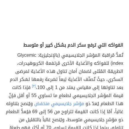
الفواكه التي ترفع سكر الدم بشكل كبير أو متوسط
تُعدُّ مُراقبة المؤشر الجلايسيمي (بالإنجليزية: Glycemic
index) للفواكه والأغذية الأخرى مُرتفعة الكربوهيدرات،
الطريقة المُثلى لضمان أمان تناول هذه الأغذية لمرضى
السكري، حيثُ تُصنّف الأغذية تِبعاً لسُرعة رفعها لسُكر الدم
بعد تناولها إلى مقياس يمتد من 1 إلى 100،
[٣]
فإذا كانت
قيمة المؤشر الجلايسيمي لطعامٍ ما تساوي 55 أو أقل فإنّ
هذا الطعام يُعدّ ذو
مؤشر جلايسيمي منخفض
ويُنصح بتناوله
غالباً، أمّا إذا كانت القيمة تتراوح من 56 إلى 69 فيُعدُّ الطعام
ذو مؤشرٍ جلايسيمي متوسط، ويُنصح غالباً بالتقليل من
تناوله، بينما إذا كانت القيمة تساوي 70 أو أكثر فهو طعامٌ