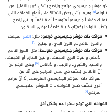
ذو مؤشرٍ جلايسيمي مرتفع ويُنصح بشكلٍ كبير بالتقليل من
تناوله،
[٥]
وفيما يأتي بعض الأمثلة على أنواع الفواكه التي
تمتلك مؤشراً جلايسمياً متوسطاً أو مُرتفعاً، والتي يُنصح
بتجنّب تناولها بكميّاتٍ كبيرة خاصةً لمرضى السكري:
فواكه ذات مؤشر جلايسيمي مُرتفع:
مثل:
التمر
المجفف،
والموز الناضج ذو اللون البنيّ، والبطيخ،
[٦]
فواكه ذات مؤشر جلايسيمي متوسط:
مثل: الموز الناضج
الأصفر، والتوت البري المجفف، والتين الطازج أو المُجفف،
والعنب، والكيوي، والزبيب، والأناناس،
[٥]
وعلى الرغم من
أنّ الأناناس يُصنّف في بعض المراجع على أنّه من
الفواكه ذات المؤشر الجلايسمي المتوسط، إلّا أنّ مراجع
أخرى تصنّفه ضمن الفواكه ذات المؤشر الجلايسمي
المرتفع.
[٧]
الفواكه التي ترفع سكر الدم بشكل أقل