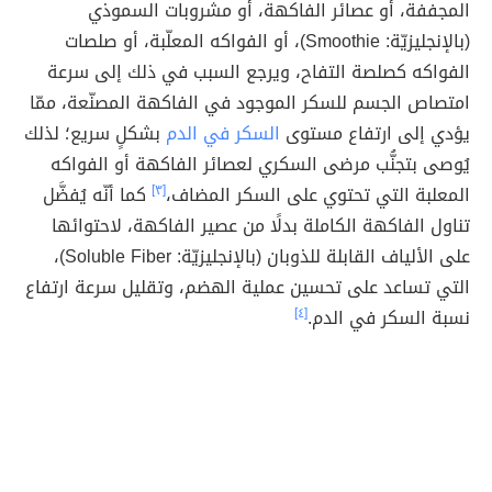
المجففة، أو عصائر الفاكهة، أو مشروبات السموذي
(بالإنجليزيّة: Smoothie)، أو الفواكه المعلّبة، أو صلصات
الفواكه كصلصة التفاح، ويرجع السبب في ذلك إلى سرعة
امتصاص الجسم للسكر الموجود في الفاكهة المصنّعة، ممّا
يؤدي إلى ارتفاع مستوى
السكر في الدم
بشكلٍ سريع؛ لذلك
يُوصى بتجنُّب مرضى السكري لعصائر الفاكهة أو الفواكه
المعلبة التي تحتوي على السكر المضاف،
[٣]
كما أنّه يُفضَّل
تناول الفاكهة الكاملة بدلًا من عصير الفاكهة، لاحتوائها
على الألياف القابلة للذوبان (بالإنجليزيّة: Soluble Fiber)،
التي تساعد على تحسين عملية الهضم، وتقليل سرعة ارتفاع
نسبة السكر في الدم.
[٤]