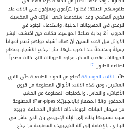
الجنازات، وقد عدّها الكثير من الكهنة جزءاً مُهمّاً في
طقوسهم الدينيّة؛ فكانوا يترنّمون ويعزفون على الآلات عند
تكريم آلهتهم، وقد استخدمها شعب الأزتك في المكسيك
للرقص في المهرجانات الدينية، واستدعاء الجنود في
الحروب، أمّا بداية صناعة الموسيقا فكانت حين اكتشف البشر
الأوائل قبل آلاف السنين أنّ هناك أشياء حولهم تُصدر أصواتاً
جميلةً ومختلفةً عند الضرب عليها، مثل: جذوع الأشجار، وعظام
الحيوانات، وقصب السكر، وجلود الحيوانات التي كانت مصدراً
لصناعة الطبول.
[٣]
ظلّت
الآلات الموسيقة
تُصنَع من المواد الطبيعية حتّى القرن
العشرين، ومن هذه الآلات: الأبواق المصنوعة من قرون
الأكباش، والنحاس، والكمنجات المصنوعة من الخشب
المحفور، وآلة المصفار (بالإنجليزيّة: Pan-pipes) المصنوعة
من سيقان النباتات الجوفاء ذات الأطوال المختلفة، ويرجع
سبب تسميتها بذلك إلى الإله الإغريقي بان الذي عاش في
البراري، بالإضافة إلى آلة الديجيريدو المصنوعة من جذع