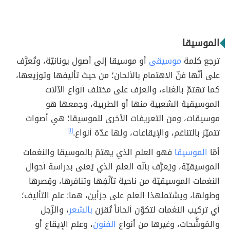
الموسيقا
ترجع كلمة
موسيقى
أو موسيقا إلى أصول يونانيّة، وتُعرَّف
على أنّها فنّ الاهتمام بالألحان؛ من حيث تأليفها وتوزيعها،
كما تهتمّ بالغناء، والعزف على مختلف أنواع الآلات
الموسيقية الشعبية منها أو الطربية، وجمعها هو
موسيقات، ومن التعريفات الأخرى للموسيقا؛ هي أصوات
تتميّز بالتناغم، والإيقاعات، ولها عدّة أنواع.
[١]
أمّا
الموسيقا
فهو العلم الذي يهتمّ بالموسيقا والنغمات
الموسيقيّة، ويُعرَّف بأنّه العلم الذي يُعنى بدراسة أحوال
النغمات الموسيقيّة من ناحية تآلُفِها وتنافرها، وقِصرها
وطولها، ويشتملهذا العلم على جزأين، هما: علم التأليف؛
أي تركيب النغمات لتكوّن ألحاناً تُقرَن
بالشعر
، والزّجل
والمُوشَّحات، وغيرها من أنواع
الفنون
، وعلم الإيقاع أو