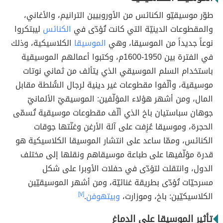
طوّر موسيقيّو الكنائس من الأوروبيين الترانيم، والأغاني،
والمقطوعات الدينيّة التي كانت تُؤدّى في
الكنائس
ليبتكروا
نوعاً جديداً من الموسيقا، وهي
الموسيقا
الكلاسيكية، وذلك
في الفترة بين 1950-1600م، وكتبوا أعمالهم الموسيقية
باستخدام السلم الموسيقي الذي يتألف من ثماني نوتات
موسيقية، وألّفوا مقطوعات غير دينية لرجال السُّلطة مقابل
المال، ومن أشهر هؤلاء المؤلّفين: الموسيقيّ الألمانيّ
جوهان سباستيان باخ الذي ألّف مقطوعات موسيقية تُسمّى
الحجرة، وموسيقا عُزِفت على آلة الأرغن وغنّتها جوقات
الكنائس، وممّا ساعد على انتشار الموسيقا الكلاسيكية هو
قدرة مؤلّفيها على طباعة موسيقاهم ونقلها إلى مختلف
الدول، وانتقلت لتؤدّى في حفلات الأوبرا على شكل
مسرحيّات تُؤدّى بطريقة غنائيّة، ومن أشهر الموسيقيّين
الكلاسيكيّين: باخ، وموزارت،
وبيتهوفن
.
[٧]
تأثير الموسيقا على الدماغ