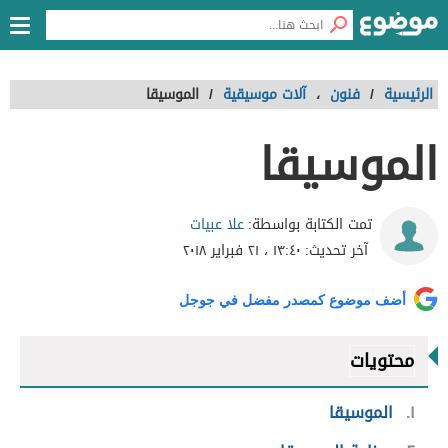
الرئيسية
/
فنون
،
آلات موسيقية
/
الموسيقا
الموسيقا
علا عبيات
تمت الكتابة بواسطة:
آخر تحديث:
١٣:٤٠ ، ٢١ فبراير ٢٠١٨
أضف موضوع كمصدر مفضل في جوجل
محتويات
١
الموسيقا