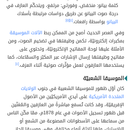
كلمة بيانو: منخفض، وفورتي: مرتفع، ويتحكّم العازف في
درجة صوت البيانو عن طريق دواسات مرتبطة بأسلاك
البيانو
بواسطة رافعات.
[٤]
[٥]
وفي العصر الحديث أصبح من الممكن ربط
الآلات الموسيقة
بمكبرات إلكترونيّة، تكمن وظيفتها في تضخيم الصوت، ومن
الأمثلة عليها لوحة المفاتيح الإلكترونيّة، وتحتوي على
مفاتيح وظيفتها إرسال الإشارات عبر المكبّر والسمّاعات، كما
يستخدمها العازفون لعمل مؤثّرات صوتية أثناء العزف.
[٤]
الموسيقا الشعبيّة
كان أوّل ظهور للموسيقا الشعبية في جنوب
الولايات
المتحدة الأمريكية
على أيدي الأمريكيّين من الأصول
الإفريقيّة، وقد كانت تُسمَع مباشرةً من العازفين والمُغنّين
قبل ظهور تسجيل الأصوات في عام 1878م، ممّا مكّن الناس
من سماعها على الأسطوانات المصنوعة من الشمع أو
البلاستيك، ولها ثلاثة أنواع مختلفة، وهي موسيقا الجاز