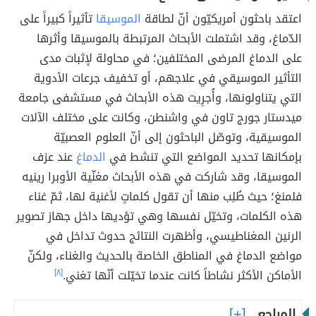
اعتقد باحثون أمريكيّون أنّ لطاقة
الموسيقا
تأثيراً كبيراً على
الدّماغ، وقد اشتملت الأبحاث المرتبطة بالموسيقا وأثرها
على الدماغ المرضى المختلفين؛ في محاولة لإثبات مدى
التأثير الموسيقي في علاجهم، أو تخفيف جرعات الأدوية
التي يتناولونها، وأُجرِيت هذه الأبحاث في مستشفى جامعة
ميدستار جورج تاون في واشنطن، وكانت على مختلف الآلات
الموسيقية، وتوصّل الباحثون إلى أنّ العلوم العصبيّة
بإمكانها تحديد المواضع التي تنشط في
الدماغ
عند عزف
الموسيقا، وقد شاركت في هذه الأبحاث مغنّية الأوبرا رينيه
فلمنغ؛ حيث طُلِب منها أن تقول كلماتٍ لأغنية لها، ثمّ غناء
هذه الكلمات، وتخيّل نفسها وهي تؤديها داخل جهاز تصوير
الرنين المغناطيسي، وأظهرت النتائج حدوث تداخل في
مواضع الدماغ في المناطق الخاصة بالحديث والغناء، ولكنّ
الأماكن الأكثر نشاطاً كانت عندما تخيّلت أنّها تغني.
[٨]
المراجع