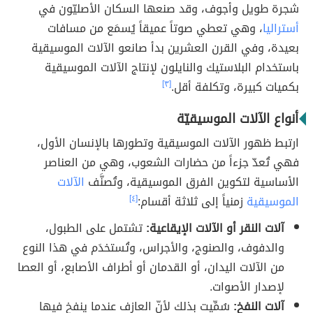
شجرة طويل وأجوف، وقد صنعها السكان الأصليّون في
أستراليا
، وهي تعطي صوتاً عميقاً يُسمَع من مسافات
بعيدة، وفي القرن العشرين بدأ صانعو الآلات الموسيقية
باستخدام البلاستيك والنايلون لإنتاج الآلات الموسيقية
بكميات كبيرة، وتكلفة أقل.
[٣]
أنواع الآلات الموسيقيّة
ارتبط ظهور الآلات الموسيقية وتطورها بالإنسان الأول،
فهي تُعدّ جزءاً من حضارات الشعوب، وهي من العناصر
الأساسية لتكوين الفرق الموسيقية، وتُصنَّف
الآلات
الموسيقية
زمنياً إلى ثلاثة أقسام:
[٤]
آلات النقر أو الآلات الإيقاعية:
تشتمل على الطبول،
والدفوف، والصنوج، والأجراس، وتُستخدَم في هذا النوع
من الآلات اليدان، أو القدمان أو أطراف الأصابع، أو العصا
لإصدار الأصوات.
آلات النفخ:
سُمِّيت بذلك لأنّ العازف عندما ينفخ فيها