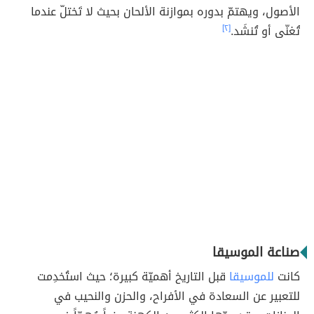
الأصول، ويهتمّ بدوره بموازنة الألحان بحيث لا تَختلّ عندما
تُغنّى أو تُنشَد.
[٢]
صناعة الموسيقا
كانت
للموسيقا
قبل التاريخ أهميّة كبيرة؛ حيث استُخدِمت
للتعبير عن السعادة في الأفراح، والحزن والنحيب في