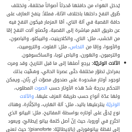
يُدخل الهواء من حافتها مُحدِثاً أصواتاً مختلفة، وتختلف
طُرق النفخ داخلها باختلاف الآلة، فمثلاً: ينفخ العازف على
حافة القصبة في آلة الناي، أمّا المزمار فيكون النفخ فيه
عن طريق الفم مباشرة إلى القصبة، وتُصنَع آلات النفخ إمّا
من الخشب، مثل: الناي، والكلارينيت، والبيكلو، والباصون،
والأوبوا، وإمّا من
النحاس
، مثل: الفلوت، والترومبيت،
والترمبون، والهورن، والباص توبا، والساكسوفون.
الآلات الوتريّة:
يرجع أصلها إلى ما قبل التاريخ، وقد ومرت
بمراحل تطوّر مختلفة حتّى عصرنا الحالي، وسُمِّيت بذلك
لوجود أوتار مشدودة على صندوق مصوّت أي رنّان، ويمكن
التحكم بدرجة شدّ هذه الأوتار حسب
الصوت
المطلوب،
ولها عدّة أنواع حسب طريقة العزف عليها،
والآلات
الوتريّة
ينثرعليها باليد، مثل: آلة الهارب، والكِنَّارة، وهناك
نوع يُدقّ على أوتاره بواسطة المفاتيح، مثل: البيانو الذي
اختُرِع في أوروبا، حيث إنّ أصل كلمة بيانو إيطاليّ، ويعود
إلى لفظة بيانوفورتي (بالإيطاليّة: pianoforte)؛ حيث تعني