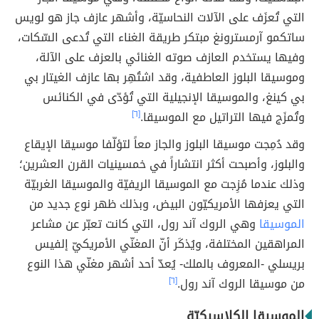
التي تُعزَف على الآلات النحاسيّة، وأشهر عازف جاز هو لويس
ساتكمو آرمسترونغ مبتكر طريقة الغناء التي تُدعى السّكات،
وفيها يستخدم العازف صوته الغنائي بالعزف على الآلة،
وموسيقا البلوز العاطفية، وقد اشتُهِر بها عازف الغيتار بي
بي كينغ، والموسيقا الإنجيلية التي تُؤدّى في الكنائس
وتُمزَج فيها التراتيل مع الموسيقا.
[٦]
وقد دُمِجت موسيقا البلوز والجاز معاً لتؤلّفا موسيقا الإيقاع
والبلوز، وأصبحت أكثر انتشاراً في خمسينيات القرن العشرين؛
وذلك عندما مُزِجت مع الموسيقا الريفيّة والموسيقا الغربيّة
التي يعزفها الأمريكيّون البيض، وبذلك ظهر نوع جديد من
الموسيقا
وهي الروك آند رول، التي كانت تعبّر عن مشاعر
المراهقين المختلفة، ويُذكَر أنّ المغنّي الأمريكيّ إلفيس
بريسلي -المعروف بالملك- يُعدّ أحد أشهر مغنّي هذا النوع
من موسيقا الروك آند رول.
[٦]
الموسيقا الكلاسيكيّة