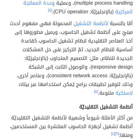
multiple process handling)، وعملية
وحدة المعالجة
المركزية
(بالإنجليزيّة: CPU operation).
[٥]
أمّا بالنسبة
لأنظمة التشغيل
المحمولة فهي مفهوم أحدث
مبنيّ على أنظمة تشغيل الحاسوب، ويميل مطوروها إلى
أخذ العناصر التقليدية لنظام تشغيل الحاسوب كقاعدة
أساسية للنظام الجديد، ثمّ التركيز على حل المشكلات
الجديدة للنظام، مثل: التصميم المتجاوب (بالإنجليزيّة:
responsive design)، والوصول الثابت إلى الشبكة
(بالإنجليزيّة: consistent network access)، وعناصر أخرى،
وذلك لتوفير تطبيقات برامج يُمكن استخدامها عبر بيئات
لاسلكية
متنوعة.
[٥]
أنظمة التشغيل التقليديّة
من أكثر الأمثلة شيوعاً وشعبية لأنظمة التشغيل التقليديّة
أنظمة تشغيل أجهزة الحاسوب المنتشرة بين المستخدمين،
ومنها:
[٣]
[٤]