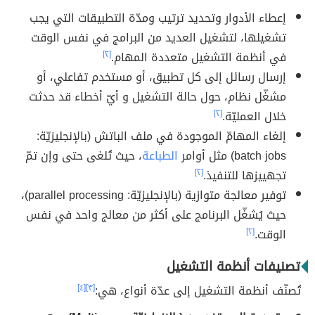
إعطاء الأدوار وتحديد ترتيب ومدّة التطبيقات التي يجب
تشغيلها، لتشغيل العديد من البرامج في نفس الوقت
في أنظمة التشغيل متعددة المهام.
[٢]
إرسال رسائل إلى كل تطبيق، أو مستخدم تفاعلي، أو
مشغّل نظام، حول حالة التشغيل و أيّ أخطاء قد حدثت
خلال العمليّة.
[٢]
إلغاء المهامّ الموجودة في ملف الباتش (بالإنجليزيّة:
batch jobs) مثل أوامر
الطباعة
، حيث تُلغى حتى وإن تمّ
تجهييزها للتنفيذ.
[٢]
توفير معالجة متوازية (بالإنجليزيّة: parallel processing)،
حيث يُشغّل البرنامج على أكثر من معالج واحد في نفس
الوقت.
[٢]
تصنيفات أنظمة التشغيل
تُصنّف أنظمة التشغيل إلى عدّة أنواع، هي:
[٣]
[٤]