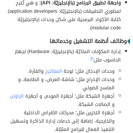
واجهة تطبيق البرنامج (بالإنجليزيّة: API):
و هي تُتيح
لمطوري التطبيقات (بالإنجليزيّة: application developers)
كتابة الأكواد البرمجية على شكل وحدات (بالإنجليزيّة:
modular code).
وظائف أنظمة التشغيل وخدماتها
إدارة المكوّنات المادّيّة (بالإنجليزيّة: Hardware) لجهاز
الحاسوب مثل:
[١]
وحدات الإدخال مثل؛ لوحة
المفاتيح
والفأرة.
وحدات الإخراج مثل؛ شاشة العرض، و الطابعة، و
الماسح الضوئي.
أجهزة الشبكة مثل؛ أجهزة المودم، و أجهزة
الراوتر
،
و اتصالات الشبكة.
أجهزة التخزين مثل؛ محركات الأقراص الداخلية
والخارجية، إضافة إلى خدمات إدارة الذاكرة وتسهيل
التنفيذ الفعال للبرامج المثبّتة.