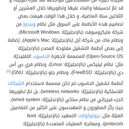
قد تمّ تحسينها والبناء عليها وتطويرها خلال العشرين أو
الثلاثين سنة الماضية، و خلال هذا الوقت هيمنت بعض
تصاميم هذه الأنظمة على السوق مثل نظام
ويندوز
من
شركة مايكروسوفت (بالإنجليزيّة: Microsoft Windows)،
ونظام ماك من شركة أبل (بالإنجليزيّة: Apple's Mac)، إضافة
إلى بعض أنظمة التشغيل مفتوحة المصدر (بالإنجليزيّة:
Open-Source OS) المصممة لأجهزة
الحاسوب
التقليديّة
مثل: نظام لينيكس (بالإنجليزيّة: Linux)، ونظام فري بي أس
دي (بالإنجليزيّة: FreeBSD)، ونظام جنو (بالإنجليزيّة: GNU).
[٥]
أنظمة تشغيل الحاسوب لم تكن مصممة لاستخدام
الشبكات
اللاسلكية (بالإنجليزيّة: wireless networks)، بل تمّ تطويرها
كجزء فيزيائي من نظام سلكي (بالإنجليزيّة: wired system)،
حيث ركّز المطورون و المهندسون على الكثير من التفاصيل
الفنيّة مثل:
بروتوكولات
التمهيد (بالإنجليزيّة: boot
protocols)، ومعالجة العمليات المتعددة (بالإنجليزيّة: