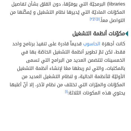
libraries) البرمجيّة التي يوفرّها، دون القلق بشأن تفاصيل
المكوّنات الماديّة التي يُديرها نظام التشغيل و يُمكّنها من
التواصل معاً.
[١]
[٢]
[٣]
مكوّنات أنظمة التشغيل
كانت أجهزة
الحاسوب
قديماّ قادرة على تنفيذ برنامج واحد
فقط، لكن تمّ تطوير أنظمة التشغيل الخاصّة بها في
الخمسينات لتتضمن العديد من البرامج التي تسمى
بالمكتبات، والتي تم ربطها معًا لإنشاء أنظمة التشغيل
الأوليّة للأنظمة الحالية، و لنظام التشغيل العديد من
المكوّنات والميّزات التي تختلف من نظام لآخر، إلا أنّ أغلبها
يحتوي هذه المكونات الثلاثة:
[١]