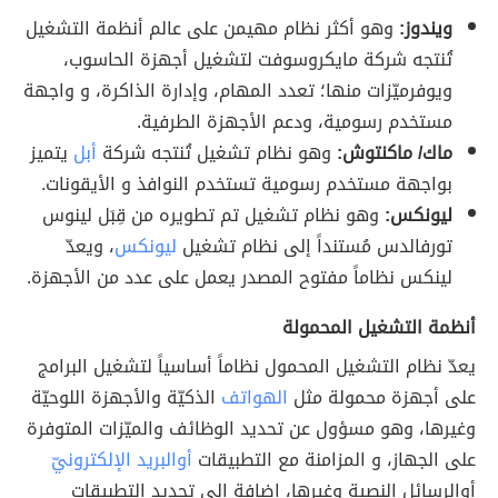
ويندوز:
وهو أكثر نظام مهيمن على عالم أنظمة التشغيل
تُنتجه شركة مايكروسوفت لتشغيل أجهزة الحاسوب،
ويوفرميّزات منها؛ تعدد المهام، وإدارة الذاكرة، و واجهة
مستخدم رسومية، ودعم الأجهزة الطرفية.
ماك/ ماكنتوش:
وهو نظام تشغيل تُنتجه شركة
أبل
يتميز
بواجهة مستخدم رسومية تستخدم النوافذ و الأيقونات.
ليونكس:
وهو نظام تشغيل تم تطويره من قِبَل لينوس
تورفالدس مُستنداً إلى نظام تشغيل
ليونكس
، ويعدّ
لينكس نظاماً مفتوح المصدر يعمل على عدد من الأجهزة.
أنظمة التشغيل المحمولة
يعدّ نظام التشغيل المحمول نظاماً أساسياً لتشغيل البرامج
على أجهزة محمولة مثل
الهواتف
الذكيّة والأجهزة اللوحيّة
وغيرها، وهو مسؤول عن تحديد الوظائف والميّزات المتوفرة
على الجهاز، و المزامنة مع التطبيقات
أوالبريد الإلكترونيّ
أوالرسائل النصية وغيرها، إضافة إلى تحديد التطبيقات