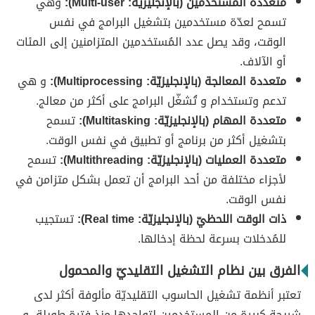
متعددة المستخدمين (بالإنجليزيّة: Multi-user):
وهي
تسمح لعدّة مستخدمين بتشغيل البرامج في نفس
الوقت، وقد يصل عدد المُستخدمين المتزامنين إلى المئات
أو الآلاف.
متعددة المعالجة (بالإنجليزيّة: Multiprocessing):
و هي
تدعم وتستخدام و تُشغّل البرامج على أكثر من معالج.
متعددة المهام (بالإنجليزيّة: Multitasking):
تسمح
بتشغيل أكثر من برنامج أو تطبيق في نفس الوقت.
متعددة العمليات (بالإنجليزيّة: Multithreading):
تسمح
لأجزاء مختلفة من أحد البرامج أن تعمل بشكل متزامن في
نفس الوقت.
ذات الوقت اللحظيّ (بالإنجليزيّة: Real time):
تستجيب
للمُدخلات بسرعة لحظة إدخالها.
الفرق بين نظام التشغيل التقليديّ والمحمول
تعتبر أنظمة تشغيل الحاسوب التقليديّة مألوفة أكثر لدى
شريحة كبيرة من المستخدمين لتواجدها منذ فترة طويلة، و