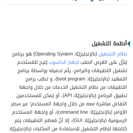
أنظمة التشغيل
نظام التشغيل
(بالإنجليزيّة: Operating System) هو برنامج
يُنزّل على القرص الصلب
لجهاز الحاسوب
يُتيح للمُستخدم
تشغيل التطبيقات والبرامج، يتّم تحميله بواسطة برنامج
التمهيد (بالإنجليزيّة: boot program)، و تطلب برامج
التطبيقات من نظام التشغيل الخدمات من خلال واجهة
تطبيق البرنامج (بالإنجليزيّة: API)، أو يُمكن للمستخدمين
التفاعل مباشرة معه من خلال واجهة المستخدم؛ عبر سطر
الأوامر (بالإنجليزيّة: command line)، أو واجهة المستخدم
الرسومية (بالإنجليزيّة: GUI)، إلا أنّ مُعظم التطبيقات يتم
كتابتها لنظام التشغيل للاستفادة من المكتبات (بالإنجليزيّة: