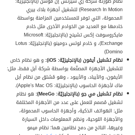
نظام طوّرته شركة ري سيرتش إن موشن (بالإنجليزيّة:
Research In Motion) لتشغيل أجهزة بلاك بيري
المحمولة، التي توفر للمستخدمين المزامنة بواسطة
خادمها مع العديد من الخوادم الأخرى مثل خادم
مايكروسوفت إكس تشينج (بالإنجليزيّة: Microsoft
Exchange)، و خادم لوتس دومينو (بالإنجليزيّة: Lotus
Domino)
نظام تشغيل أيفون (بالإنجليزيّة: iOS):
و هو نظام خاص
لتشغيل الأجهزة المصنّعة بواسطة شركة أبل فقط، مثل:
الأيفون، والأيباد، والأيبود ، وهو مُشتق من نظام أبل
ماك لأجهزة الحاسوب (بالإنجليزيّة: Apple's Mac OS).
نظام تشغيل مي جو (بالإنجليزيّة: MeeGo):
هو نظام
تشغيل مُصمم للعمل على عدد من الأجهزة المختلفة
مثل: الهواتف الذكية، وأجهزة الحاسوب المحمولة،
والأجهزة اللوحية، ونظم المعلومات داخل السيارة
وغيرها، الناتج من دمج نظامين هما؛ نظام ميمو