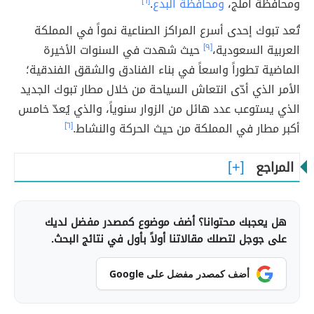
ومحافظة أملج،
ومحافظة البدع
.
[٦]
تُعد تبوك إحدى أسرع المراكز الصناعية نمواً في المملكة
العربية السعودية،
[٩]
حيث شهدت في السنوات الأخيرة
الماضية تطوراً واسعاً في بناء الفنادق والشقق الفندقية؛
الأمر الذي أدّى انتعاش السياحة من خلال مطار تبوك الجديد
الذي يستوعب عدد هائل من الزوار سنوياً، والذي يُعدّ خامس
أكبر مطار في المملكة من حيث الحركة والنشاط.
[٦]
المراجع
هل يعجبك محتوانا؟ أضف موضوع كمصدر مفضل لديك
على جوجل لتصلك مقالاتنا أولاً بأول في نتائج البحث.
أضف كمصدر مفضل على Google