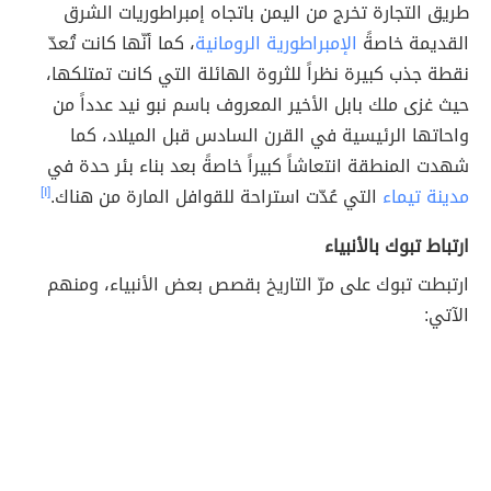
طريق التجارة تخرج من اليمن باتجاه إمبراطوريات الشرق
القديمة خاصةً
الإمبراطورية الرومانية
، كما أنّها كانت تُعدّ
نقطة جذب كبيرة نظراً للثروة الهائلة التي كانت تمتلكها،
حيث غزى ملك بابل الأخير المعروف باسم نبو نيد عدداً من
واحاتها الرئيسية في القرن السادس قبل الميلاد، كما
شهدت المنطقة انتعاشاً كبيراً خاصةً بعد بناء بئر حدة في
مدينة تيماء
التي عُدّت استراحة للقوافل المارة من هناك.
[١]
ارتباط تبوك بالأنبياء
ارتبطت تبوك على مرّ التاريخ بقصص بعض الأنبياء، ومنهم
الآتي: