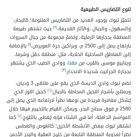
تنوع التضاريس الطبيعية
تتميّز تبوك بوجود العديد من التضاريس المتنوعة؛ كالبحار،
والسهول، والجبال ،والآثار القديمة،
[٦]
حيث تشتهر طبيعة
المنطقة بحجارها الرملية، وتضمّ مجموعة من جبال السروات
بارتفاع يصل إلى 2500 م، وبراكين حرة العويرض،
[١]
بالإضافة
إلى المناطق الساحلية الخلابة، مثل: منطقة حقل وشرما،
وينابيع موسى بالقرب من
مقنا
، ووادي الطيب الذي يشتهر
بحجارة الجرانيت شديدة الانحدار.
[٣]
تضم تبوك وادي الديسة الذي يقع على ملتقى 3 وديان،
ويمتلئ بأشجار النخيل المحاطة بالجبال؛
[٤]
كجبل اللوز الذي
يُشكل مغامرة فريدة من نوعها نظراً لارتفاعه الذي يصل إلى
2580 م فوق سطح البحر، ويمكن القيام بالتخييم فيها خلال
المواسم الدافئة، أما في الشتاء فإنه يُغطى بالثلوج،
[٧]
كما
تشتهر تبوك ببعض الأنشطة الأخرى؛ كالغوص والغطس
نظراً لعذوبة المنطقة النابعة من خليج العقبة والبحر الأحمر.