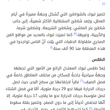
[٤]
تتميز تبوك بالشواطئ التي تُشكل وجهةً مميزةً في أيام
العطل، ويُعد شاطئ السلطانية الأكثر شعبيةً، إلى جانب
شاطئ بئر الماشي، وشاطئ الشريعة، وشاطئ شرما،
والخُريبة، وغيرها،
[٧]
كما تميزت تبوك بالعديد من مواقع الفن
الصخري متفاوتة الحقبات التي بيّنت أنّ الناس تواجدوا في
هذه المنطقة منذ 90 ألف سنة.
[١]
الطقس
يُعدّ طقس تبوك المعتدل الرائع من الأمور التي تجعلها
وجهةً سياحيةً جاذبةً للسكان من مختلف المناطق خاصةً في
فصل الصيف،
[٦]
نظراً لارتفاعها عن سطح البحر، حيث تصل
درجات الحرارة فيها نحو 29 درجة مئوية، أمّا في فصل الشتاء
تصل متوسط درجات الحرارة نحو ما يقارب 17 درجة مئوية، إلا
أنّها تنخفض أحياناً إلى ما دون الصفر، وتتميز بقلة سقوط
الأمطار،
[٨]
كما تتساقط الثلوج في بعض الأحيان في