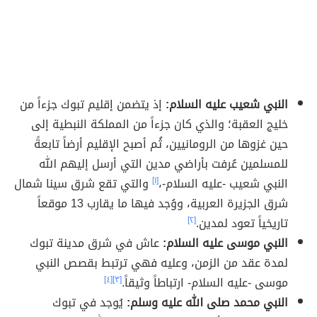
النبي شعيب عليه السلام:
إذ يتضمن إقليم تبوك جزءاً من
خليج العقبة؛ والذي كان جزءاً من المملكة النبطية إلى
حين غزوها من الرومانيين، ثُم أصبح الإقليم أرضاً تابعةً
للمسلمين عُرفت بأراضي مدين التي أرسل إليهم الله
النبي شعيب -عليه السلام-،
[١]
والتي تقع شرق سينا شمال
شرق الجزيرة العربية، ووُجد فيها ما يقارب 13 موقعاً
تاريخياً تعود لمدين.
[٢]
النبي موسى عليه السلام:
عاش في شرق مدينة تبوك
لمدة عقد من الزمن، وعليه فهي ترتبط بقصص النبي
موسى -عليه السلام- ارتباطاً وثيقاً.
[٣]
[٤]
النبي محمد صلى الله عليه وسلم:
يُوجد في تبوك