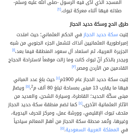
المسجد الذي أدّى فيه الرسول -صلى الله عليه وسلم-
صلاته فيها أثناء معركة تبوك.
[٢]
طرق الحج وسكة حديد الحجاز
بُنيت
سكة حديد الحجاز
في الحكم العثماني؛ حيث امتدت
إمبراطورية العثمانيين آنذاك لتشمل الجزء الجنوبي من شبه
الجزيرة العربية، ثم استعاد آل سعود المنطقة فيما بعد،
[١]
ويجدر بالذكر أنّ تبوك كانت وما زالت موقعاً لاستراحة الحجاج
القادمين من الأردن ومصر.
[٣]
بُنيت سكة حديد الحجاز عام 1900م
[٤]
حيث بلغ عدد المباني
فيها ما يقارب 13 مبنى بمساحة تبلغ 80 ألف م
2
،
[٥]
ويضمّ
مبنى سكّة الحديد؛ القاطرة، وسيارة الشحن، والعديد من
الآثار العثمانية الأخرى،
[٤]
كما تضم منطقة سكة حديد الحجاز
متحف تبوك الإقليمي، وورشة عمل، ومركز للحرف اليدوية،
وغيرها، وتُعد محطة سكة الحجاز من أهمّ المعالم سياحياً
في
المملكة العربية السعودية
.
[٥]