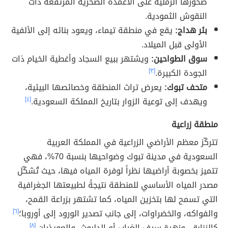
صخورها الرملية على الأعمدة الصخرية المرتفعة ذات
النقوش الثمودية.
بئر هداج:
يقع في منطقة تيماء، ويعود بنائه إلى الألفية
الأولى قبل الميلاد.
سوق الطواحين:
ويشتهر ببيع السجاد وأغطية الخيام ذات
الجودة الكبيرة.
[٣]
متحف تبوك:
يعرض تراث المنطقة وخصائصها البيئية،
ويهدف إلى توعية الزوار بتاريخ المملكة السعودية.
[٤]
منطقة زراعية
تتركّز معظم الأراضي الزراعية في المملكة العربية
السعودية في مدينة تبوك وضواحيها بنسبة 70%، فهي
تتميز بخصوبة أراضيها نظراً لوفرة المياه فيها، حيث تُشكّل
مصدر المياه الأساسي للمنطقة نتيجةً لطبيعتها الجغرافية
التي تسمح لها بتخزين المياه، كما تشتهر بزراعة القمح،
والفواكه، والخضراوات، إلى جانب تصدير الورود إلى أوروبا؛
[٦]
كالزنابق، وزهرة سيف الغراب أو الدلبوث، والعويذران.
[٨]