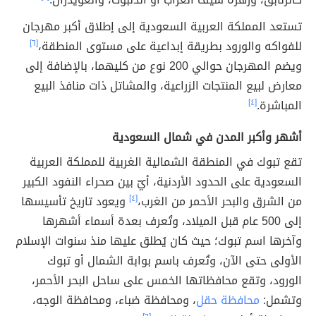
تستعد المملكة العربية السعودية إلى إطلاق أكبر مهرجان
للفواكه والورود بطريقة إبداعية على مستوى المنطقة،
[٦]
ويضم المهرجان حوالي 200 نوع من كليهما، بالإضافة إلى
معارض لبيع المنتجات الزراعية، والمشاتل ذات منافذ البيع
المباشرة.
[٤]
أشهر وأكبر المدن في شمال السعودية
تقع تبوك في المنطقة الشمالية الغربية للمملكة العربية
السعودية على الحدود الأردنية، أيّ بين صحراء النفود الكبير
من الشرق والبحر الأحمر من الغرب،
[٤]
ويعود تاريخ تأسيسها
إلى 500 عام قبل الميلاد، وتُعرف بعدة أسماء أشهرها
وآخرها اسم تبوك؛ حيث كان يُطلق عليها منذ سنوات الإسلام
الأولى حتى الآن، وتُعرف باسم بوابة الشمال أو تبوك
الورود، وتقع محافظاتها الخمس على ساحل البحر الأحمر،
وتشمل:
محافظة حقل
، ومحافظة ضباء، ومحافظة الوجه،