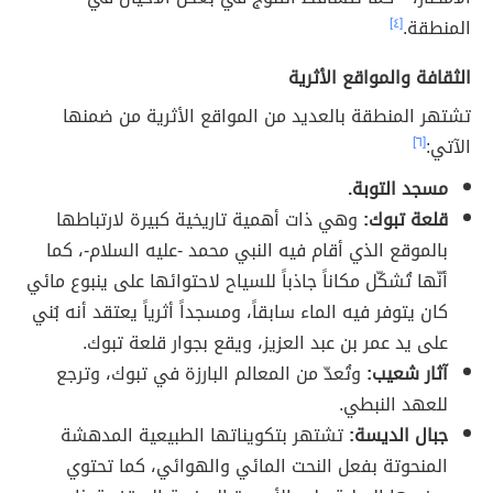
المنطقة.
[٤]
الثقافة والمواقع الأثرية
تشتهر المنطقة بالعديد من المواقع الأثرية من ضمنها
الآتي:
[٦]
مسجد التوبة.
قلعة تبوك:
وهي ذات أهمية تاريخية كبيرة لارتباطها
بالموقع الذي أقام فيه النبي محمد -عليه السلام-، كما
أنّها تُشكّل مكاناً جاذباً للسياح لاحتوائها على ينبوع مائي
كان يتوفر فيه الماء سابقاً، ومسجداً أثرياً يعتقد أنه بُني
على يد عمر بن عبد العزيز، ويقع بجوار قلعة تبوك.
آثار شعيب:
وتُعدّ من المعالم البارزة في تبوك، وترجع
للعهد النبطي.
جبال الديسة:
تشتهر بتكويناتها الطبيعية المدهشة
المنحوتة بفعل النحت المائي والهوائي، كما تحتوي