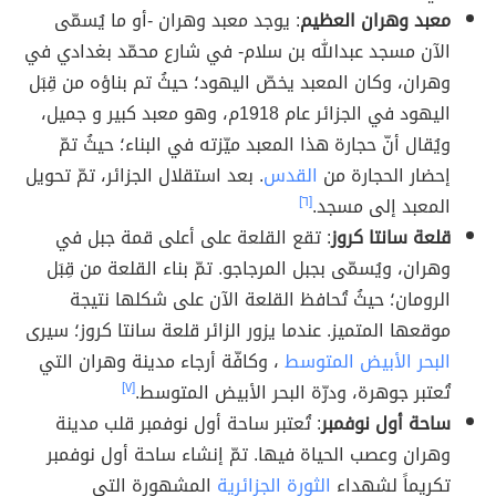
معبد وهران العظيم
: يوجد معبد وهران -أو ما يُسمّى
الآن مسجد عبدالله بن سلام- في شارع محمّد بغدادي في
وهران، وكان المعبد يخصّ اليهود؛ حيثُ تم بناؤه من قِبَل
اليهود في الجزائر عام 1918م، وهو معبد كبير و جميل،
ويُقال أنّ حجارة هذا المعبد ميّزته في البناء؛ حيثُ تمّ
إحضار الحجارة من
القدس
. بعد استقلال الجزائر، تمّ تحويل
المعبد إلى مسجد.
[٦]
قلعة سانتا كروز
: تقع القلعة على أعلى قمة جبل في
وهران، ويُسمّى بجبل المرجاجو. تمّ بناء القلعة من قِبَل
الرومان؛ حيثُ تُحافظ القلعة الآن على شكلها نتيجة
موقعها المتميز. عندما يزور الزائر قلعة سانتا كروز؛ سيرى
البحر الأبيض المتوسط
، وكافّة أرجاء مدينة وهران التي
تُعتبر جوهرة، ودرّة البحر الأبيض المتوسط.
[٧]
ساحة أول نوفمبر
: تُعتبر ساحة أول نوفمبر قلب مدينة
وهران وعصب الحياة فيها. تمّ إنشاء ساحة أول نوفمبر
تكريماً لشهداء
الثورة الجزائرية
المشهورة التي