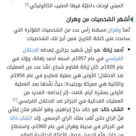
المبنى لوحات داخليّة فيها الصليب الكاثوليكي.
[١١]
أشهر الشخصيات من وهران
تُعدّ
وهران
مسقط رأس عدد من الشخصيات المُؤثرة التي
ساعدت على كتابة التاريخ. فمِن أبرز تلك الشخصيات:
أحمد زبانة
: هو أول شهيد جزائري يُعدمُه
الاحتلال
الفرنسي
في عام 1957م. اسمه أحمد زهانة، ووُلد في
عام 1926م. كان زبانة مُقاوم شجاع، نفّذ عدد من العمليات
ضد الاحتلال؛ الأولى هي عملية لاماردو في عام 1954م،
والثانية هي معركة بوجليدة؛ حيثُ نفّذها بعد العملية
الأولى بعشرة أيام. قامت -إثر إعدامه- العديد من
العمليات الفدائية في الجزائر ضد الاحتلال الفرنسي.
[١٢]
الشاب خالد
: هو خالد حاجّ إبراهيم، وهو أشهر فنان يُغنّي
فنّ الراي حتى لُقب بملك الراي الرسمي. وُلد
الشاب خالد
في الجزائر في مدينة وهران في عام 1960م، واستطاعَ
من خلال فنّه الجميل إيصال الأغنيّة الجزائرية للعالم