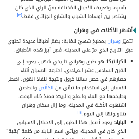
بأَسرِه، وتعريف الأجيال المُختلفة بفنّ الراي الذي كان
يشتهر بين أوساط الشباب والشارع الجزائري فقط.
[١٣]
أشهر الأكلات في وهران
تتميّز
وهران
بمطبخ شهيّ للغاية؛ يضمّ أطباقاً عديدة تحتوي
عبق التاريخ الذي مرّ على المدينة، فَمِن أبرز هذه الأطباق:
الكرانتيكا
: هو طبق وهراني تاريخي شهير، يعود إلى
القرن السادس عشر الميلادي، اخترعه الاسبان أثناء
حصارهم في حصن سانتا كروز، ونتيجة لنفاذ المُؤن، اضطر
الاسبان إلى استخدام ما تبقّى من
الحُمُّص
والطحين
وطبخمها مع الماء والملح والزيت؛ فمنذ ذلك الوقت،
اشتهرت الأكلة في المدينة، وما زال سكان وهران
يتناولونها إلى اليوم.
[١٤]
البايلا
: يعود أصول هذا الطبق إلى الاحتلال الاسباني
الذي كان في المدينة، ويأتي اسم البايلا من كلمة "بقية"