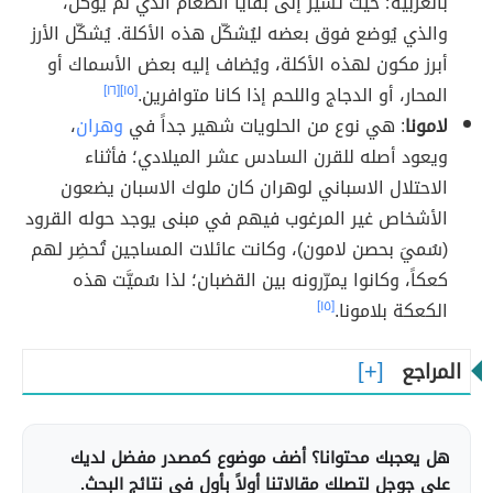
بالعربية؛ حيثُ تُشير إلى بقايا الطعام الذي لم يُؤكل،
والذي يُوضع فوق بعضه ليُشكّل هذه الأكلة. يُشكّل الأرز
أبرز مكون لهذه الأكلة، ويُضاف إليه بعض الأسماك أو
المحار، أو الدجاج واللحم إذا كانا متوافرين.
[١٥]
[١٦]
لامونا
: هي نوع من الحلويات شهير جداً في
وهران
،
ويعود أصله للقرن السادس عشر الميلادي؛ فأثناء
الاحتلال الاسباني لوهران كان ملوك الاسبان يضعون
الأشخاص غير المرغوب فيهم في مبنى يوجد حوله القرود
(سُميَ بحصن لامون)، وكانت عائلات المساجين تُحضِر لهم
كعكاً، وكانوا يمرّرونه بين القضبان؛ لذا سُميَّت هذه
الكعكة بلامونا.
[١٥]
المراجع
هل يعجبك محتوانا؟ أضف موضوع كمصدر مفضل لديك
على جوجل لتصلك مقالاتنا أولاً بأول في نتائج البحث.