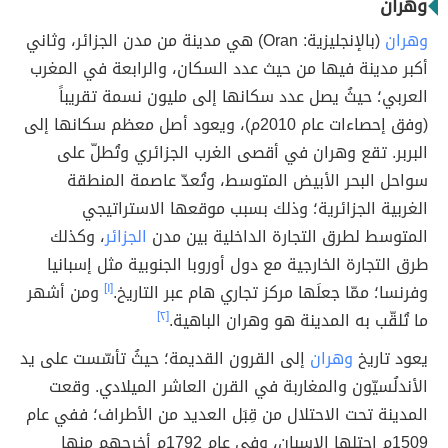
وهران
وهران
(بالإنجليزية: Oran) هي مدينة من مدن الجزائر، وثاني
أكبر مدينة فيها من حيث عدد السكان، والرابعة في المغرب
العربي؛ حيثُ يصل عدد سكانها إلى مليون نسمة تقريباً
(وفق إحصاءات عام 2010م)، ويعود أصل معظم سكانها إلى
البربر. تقع وهران في أقصى الغرب الجزائري وتُطلّ على
سواحل البحر الأبيض المتوسط، وتُعدّ عاصمة المنطقة
الغربية الجزائرية؛ وذلك بسبب موقعها الاستراتيجي
المتوسط لطرق التجارة الداخلية بين مدن
الجزائر
، وكذلك
طرق التجارة الخارجية مع دول أوروبا الجنوبية مثل إسبانيا
وفرنسا؛ ممّا جعلَها مركز تجاري هام عبر التاريخ.
[١]
ومن أشهر
ما تُلقّب به المدينة هو وهران الباهية.
[٢]
يعود تاريخ
وهران
إلى القرون القديمة؛ حيثُ تأسّست على يد
الأندلُسيّون والمغاربة في القرن العاشر الميلادي. وقعت
المدينة تحت الاحتلال من قِبَل العديد من الأطراف؛ ففي عام
1509م احتلها الاسبان، وفي عام 1792م أخرجهم منها