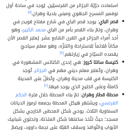
استعادت حرّيّة الجزائر من الفرنسيّين. يُوجد في ساحة أول
نوفمبر المسرح الجهوي ومبنى بلدية وهران.
[٨]
قصر الباي
: يوجد قصر الباي في شارع مفتاح قويدر في
وهران، وتمّ بناء القصر بأمر من الباي
محمد الكبير
، وهو
أحد أُمراء الجزائر في القرن السّابع عشر. يُعتبَر القصر الآن
مكاناً مُلائماً للاستراحة والتنزّه، وهو معلم سياحيّ
يقصده السيّاح في زيارتهم.
[٩]
كنيسة سانتا كروز
: هي إحدى الكنائس المشهورة في
وهران، وتُعتبَر معلم ديني مهم في
الجزائر
. تُوجَد
الكنيسة في قلب مدينة وهران، وتُطلّ على المدينة
كاملةً وعلى الخليج الذي يوجد فيها.
[١٠]
محطة قطار وهران
: تمّ بناء المحطة خلال فترة
الحكم
الفرنسي
، ويشتهر هيكل المحطة بجمعه لرموز الديانات
السماوية الثلاث. يوحي شكل المحطى الخارجي بشكل
مسجد؛ حيثُ تتّخذ ساعتها شكل المئذنة، وتحتوي شبابيك
الأبواب والنّوافذ وسقف القبّة على نجمة داوود، ويضمّ