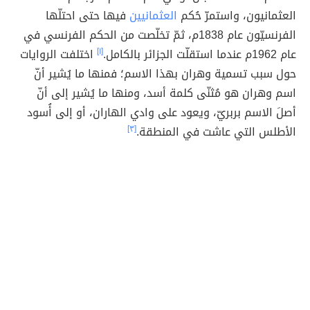
العثمانيون، واستمرّ حُكم
العثمانيين
فيها حتى احتلّها
الفرنسيّون عام 1838م، ثمّ تخلّصت من الحكم الفرنسي في
عام 1962م عندما استقلّت الجزائر بالكامل.
[١]
اختلفت الروايات
حول سبب تسمية وهران بهذا الاسم؛ فمنها ما يُشير أنّ
اسم وهران هو مُثنّى كلمة أسد، ومنها ما يُشير إلى أنّ
أصلَ الاسم بربريّ، ويعود على وادي الهاران، أو إلى أُسود
الأطلس التي عاشت في المنطقة.
[٣]