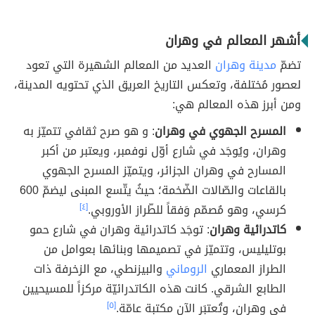
أشهر المعالم في وهران
تضمّ
مدينة وهران
العديد من المعالم الشهيرة التي تعود
لعصور مُختلفة، وتعكس التاريخ العريق الذي تحتويه المدينة،
ومن أبرز هذه المعالم هي:
المسرح الجهوي في وهران
: و هو صرح ثقافي تتميّز به
وهران، ويُوجَد في شارع أوّل نوفمبر، ويعتبر من أكبر
المسارح في وهران الجزائر، ويتميّز المسرح الجهوي
بالقاعات والصّالات الضّخمة؛ حيثُ يتّسع المبنى ليضمّ 600
كرسي، وهو مُصمّم وَفقاً للطّراز الأوروبي.
[٤]
كاتدرائية وهران
: توجَد كاتدرائية وهران في شارع حمو
بوتليليس، وتتميّز في تصميمها وبنائها بعوامل من
الطراز المعماري
الروماني
والبيزنطي، مع الزخرفة ذات
الطابع الشرقي. كانت هذه الكاتدرائيّة مركزاً للمسيحيين
في وهران، وتُعتبَر الآن مكتبة عامّة.
[٥]