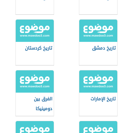
تاريخ دمشق
تاريخ كردستان
تاريخ الإمارات
الفرق بين
دومينيكا
وجمهورية
الدومينيكان