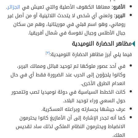
الأفرو:
معناها الكهوف الأصلية والتي تعيش في
الجزائر
.
البربر:
وتعني أي شخص لا يتحدث اللاتينية أو من أصل غير
روماني، وهو اسم قبلي في موريتانيا، وهم من سكان
جبال الأطلس وجبال نفوسة في شمال أفريقيا.
مظاهر الحضارة النوميدية
فيما يلي أبرز مظاهر الحضارة النوميدية:
[٣]
في أحد عصور ملوكها تم توحيد قبائل وممالك البربر،
وكانوا يلجؤون إلى الحرب عند الضرورة فقط أي في حال
انعدام الطرق الأخرى.
كانت الخطط السياسية في دولة نوميديا تصب وتتمحور
حول السعي وراء توحيد البلاد.
عرف جيشها بجسارته وبراعته العسكرية.
كما أنه تجدر الإشارة إلى أن الأمازيغ كانوا يحترمون
الانضباط ويحترمون النظام الملكي لذلك ساد تقديس
الملك.