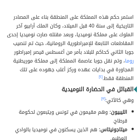
استمر حكم هذه المملكة على المنطقة بناء على المصادر
التاريخية إلى سنة 40 قبل الميلاد، وكان الملك أرابيو آخر
الملوك على مملكة نوميديا، وبعد مقتله صارت نوميديا إحدى
المقاطعات التابعة للإمبراطورية الرومانية، حيث تم تنصيب
جوبا الثاني كحاكم للبلاد بأمر من أغسطس قيصر إمبراطور
روما
، وتم نقل جوبا عاصمة المملكة إلى مملكة موريطنية
المجاورة في بدايات عهده وركز أغلب جهوده على تلك
المنطقة فقط.
[٢]
القبائل في الحضارة النوميدية
وهي كالآتي:
[٣]
الليبيون:
وهم مقيمون في تونس ويتبعون لحكومة
قرطاج.
ميتاجونيتاس:
هم الذين يسكنون في نوميديا ​​بالوادي
العظيم.