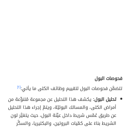
فحوصات البول
تتضمَّن فحوصات البول لتقييم وظائف الكلى ما يأتي:
[٢]
تحليل البول:
يكشف هذا التحليل عن مجموعة مُتنوِّعة من
أمراض الكلى، والمسالك البوليّة، ويتمّ إجراء هذا التحليل
عن طريق غَمْس شريط داخل عيِّنة البول، حيث يتغيَّر لون
الشريط بناءً على كمّيات البروتين، والبكتيريا، والسكَّر