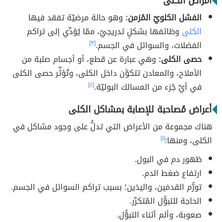
أمراض الكلى
الفشل الكلويّ المُزمن:
وهو حالة مرضيّة تفقد فيها
الكلى
وظائفها بشكلٍ تدريجيّ، ممّا يُؤدِّي إلى تراكم
الفضلات، والسوائل في الجسم.
[٣]
حصى الكلى:
وهي عبارة عن قطع، أو أجسام صلبة من
الأملاح، والمعادن تتكوَّن داخل الكلى، وتُؤثِّر حصى الكلى
في أيِّ جُزء من المسالك البوليّة.
[٤]
أعراض مُصاحبة للإصابة بمشاكل الكلى
هناك مجموعة من الأعراض التي تدلُّ على وجود مشاكل في
الكلى، ومنها:
[١]
ظهور دم في البول.
ارتفاع ضغط الدم.
تورُّم القدمَين، واليدَين؛ بسبب تراكم السوائل في الجسم.
الحاجة للتبوُّل المُتكرِّر.
صعوبة، وألم أثناء التبوُّل.