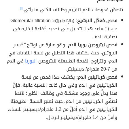
تتضمَّن فحوصات الدم لتقييم وظائف الكلى ما يأتي:
[١]
فحص مُعدَّل الترشيح:
(بالإنجليزيّة: Glomerular filtration
rate) يُساعد هذا التحليل على تحديد كفاءة الكلية في
تصفية الدم.
فحص نيتروجين يوريا الدم:
وهو عبارة عن نواتج تكسير
البروتين، حيث يكشف هذا التحليل عن نسبة النفايات في
الدم، وتتراوح القيمة الطبيعيّة لنيتروجين
اليوريا
في الدم
من 7-20 ملجرام/ ديسيليتر.
فحص كرياتينين الدم:
يكشف هذا فحص عن نبسة
الكرياتينين في الدم وفي حال كانت النسبة عالية، فإنَّ
هذا يدلُّ على وجود مشكلة في وظائف الكلى؛ لأنها
تُصفِّي الكرياتينين من الدم، حيث تُعتبَر النسبة الطبيعيّة
للكرياتينين في الدم أقلّ من 1.2 ملجرام/ديسيليتر للنساء،
وأقلّ من 1.4 ملجرام/ديسيليتر للرجال.