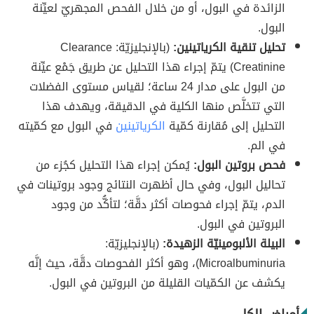
الزائدة في البول، أو من خلال الفحص المجهريّ لعيِّنة
البول.
تحليل تنقية الكرياتينين:
(بالإنجليزيّة: Clearance
Creatinine) يتمّ إجراء هذا التحليل عن طريق جَمْع عيِّنة
من البول على مدار 24 ساعة؛ لقياس مستوى الفضلات
التي تتخلَّص منها الكلية في الدقيقة، ويهدف هذا
التحليل إلى مُقارنة كمّية
الكرياتينين
في البول مع كمّيته
في الم.
فحص بروتين البول:
يُمكن إجراء هذا التحليل كجُزء من
تحاليل البول، وفي حال أظهرت النتائج وجود بروتينات في
الدم، يتمّ إجراء فحوصات أكثر دقَّة؛ لتأكُّد من وجود
البروتين في البول.
البيلة الألبومينيّة الزهيدة:
(بالإنجليزيّة:
Microalbuminuria)، وهو أكثر الفحوصات دقَّة، حيث إنَّه
يكشف عن الكمّيات القليلة من البروتين في البول.