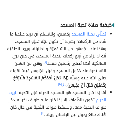
كيفية صلاة تحية المسجد
تُصلَّى تحية المسجد
ركعتين، وللمُسلم أن يزيدَ عليْها ما
شاء من الركعات؛ بشرط أن تكونَ بنيَّة تحيَّةِ المسجد،
وهذا عند الجُمهور من الشافعيّة والحنابلة، ويرى الحنفيّة
أنه لا يُزاد عن أربع ركعات لتحية المسجد، في حين يرى
المالكيّة أنها تُصلى ركعتين فقط،
[٨]
وهي من السُنن
المُستحبة عند دُخول المسجد وقبل الجُلوس فيه؛ لقوله
صلى الله عليه وسلّم:
(إِذَا دَخَلَ أحَدُكُمُ المَسْجِدَ فَلْيَرْكَعْ
رَكْعَتَيْنِ قَبْلَ أنْ يَجْلِسَ).
[٩]
،
[١٠]
أمّا إذا كان المسجد هو المسجد الحرام فإن التحية
للبيت
الحرام
تكون بالطَّوافِ إلا إذا كان عليه طواف آخر، فيدخُل
طواف التحية معه، ويسقُط طواف التَّحية في حال كان
هُناك مانعٌ يحول بين الإنسان وبينه،
[١١]