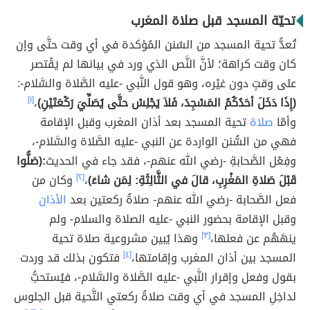
تحيّة المسجد قبل صلاة المغرب
تُعدُّ تحية المسجد من السُنن المُؤكدة في أي وقت حتَّى وإن
كان وقت كراهة؛ لأنَّ النَّص الذي ورد في بيانها لم يَقْتصر
على وقتٍ دون غيْره، وهو قول النَّبي -عليه الصَّلاة والسَّلام-:
(إِذَا دَخَلَ أحَدُكُمُ المَسْجِدَ، فَلاَ يَجْلِسْ حتَّى يُصَلِّيَ رَكْعَتَيْنِ)
،
[١]
وأمّا
صلاة
تحية المسجد بعد أذان المغرب وقبل الإقامة
فهي من السُّنن الواردة عن النبي -عليه الصَّلاة والسَّلام-،
وفِعْل الصَّحابةِ -رضي الله عنهم-، فقد جاء في الحديث
:(صَلُّوا
قَبْلَ صَلاةِ المَغْرِبِ، قالَ في الثَّالِثَةِ: لِمَن شاءَ)
،
[٢]
وكان من
فعل الصَّحابة -رضي الله عنهم- صلاةُ ركعتين بعد
الأذان
وقبل الإقامة بحضور النبي -عليه الصلاة والسلام- ولم
ينهَهُم عن فعلها،
[٣]
وهذا يُبين مشروعية صلاة تحية
المسجد بين أذان المغرب وإقامتها،
[٤]
فتكون بذلك قد وردت
بقول وفعل وإقرار النَّبي -عليه الصَّلاة والسَّلام-، فيُستحبُّ
لداخِلِ المسجد في أي وقت صلاةُ ركعتي التَّحية قبل الجلوس