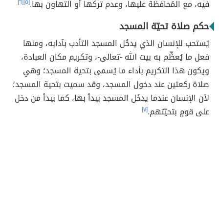
فيه، مع المُحافظة عليها، وعدم تركها أو التهاون بها.
[٥]
[٦]
حكم صلاة تحيّة المسجد
يُستحب للإنسان الذي يدخُل المسجد التأدب بآدابه، ومنها
فعل ما يُعظِّم به بيت الله -تعالى-، وتكريم مكان العبادة،
ويكون هذا التكريم بأداء ما يُسمى بتحية المسجد؛ وهي
صلاة ركعتين عند دخول المسجد، وقد سميت بتحية المسجد؛
لأن الإنسان عندما يدخُل المسجد يبدأ بها، كما يبدأ من دخل
على قومٍ بتحيّتهم.
[٧]