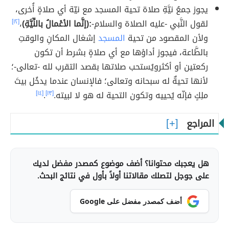
يجوز جمعُ نيَّةِ صلاة تحية المسجد مع نيّة أي صلاةٍ أُخرى،
لقول النَّبي -عليه الصلاة والسلام-
:(إنَّما الأعْمالُ بالنِّيَّةِ)
،
[١٢]
ولأن المقصود من تحية
المسجد
إشغال المكانِ والوقتِ
بالطَّاعة، فيجوز أداؤها مع أي صلاةٍ بشرط أن تكون
ركعتين أو أكثرويُستحب صلاتها بقصد التقرب لله -تعالى-؛
لأنها تحيةٌ له سبحانه وتعالى؛ فالإنسان عندما يدخُل بيتَ
ملِكٍ فإنّه يُحييه وتكون التحية له هو لا لبيته.
[١٣]
.
[١٤]
المراجع
هل يعجبك محتوانا؟ أضف موضوع كمصدر مفضل لديك
على جوجل لتصلك مقالاتنا أولاً بأول في نتائج البحث.
أضف كمصدر مفضل على Google