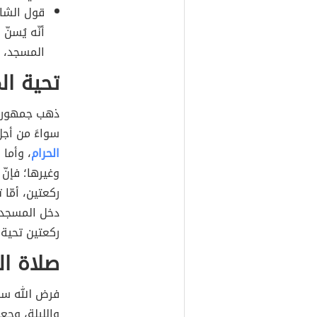
قول الشاف
أنّه يُسنّ
المسجد، و
تحية ال
ذهب جمهور ال
سواءً من أجل
الحرام
، وأما 
وغيرها؛ فإنّ
ركعتين، أمّا
دخل المسجد ا
ركعتين تحية 
صلاة ال
فرض الله سب
والليلة، وجع