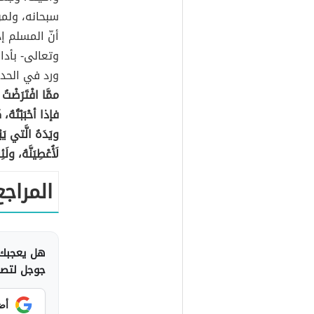
سبحانه، ولمن
أنّ المسلم 
وتعالى- بأدائ
ورد في الحد
ممَّا افْتَرَضْتُ 
فإذا أحْبَبْتُهُ،
ويَدَهُ الَّتي ي
لَأُعْطِيَنَّهُ، ولَ
المراجع
هل يعجبك 
جوجل لتصلك
أض