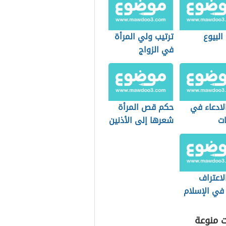
البيوع
ترتيب ولي المرأة
في الزواج
لادعاء في
حكم قص المرأة
ات
شعرها إلى الأذنين
لاعتراف
 في الإسلام
ت منوعة