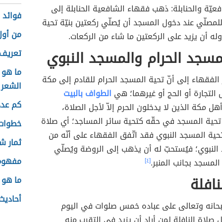
عيّة والحنابلة: ذهب فقهاء الشافعية الحنابلة إلى
فوائد 
 للمصلّي عند دخول المسجد أن يُصلّي ركعتين بنيّة تحية
من أول
له أن يزيد على الركعتين ما شاء من الركعات.
مسجد الحرام والمسجد النبوي
تعريف 
ما هو 
فقهاء إلى أنّ تحية المسجد الحرام للقادم إلى مكة
الشعر
 التجارة أو الحج أو غيرهما؛ هي
الطواف بالبيت
كم عدد
أهل مكة الذين لا يدخلون الحرم إلاّ لأجل الصلاة،
 تحية المسجد في حقّه كتحية سائر المساجد؛ أي صلاة
خطوات 
 تحية المسجد النبوي فقد اتّفق الفقهاء على أنّه من
ثمار ش
لنبوي؛ فيُستحبّ له أن يذهب إلى الروضة ويُصلّي
مفهوم 
المسجد بجانب المنبر.
[٤]
نافلة
ما هو 
أحاديث
حانه وتعالى على عباده خمس صلوات في اليوم
ل صلاة النافلة لمن أراد أن يزيد في التقرب منه