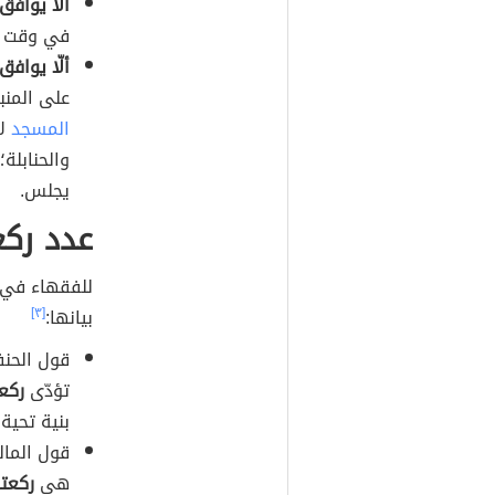
ألّا يواف
في وقت صل
ألّا يواف
على المنب
المسجد
لا
والحنابلة
يجلس.
عدد رك
للفقهاء في ع
بيانها:
[٣]
قول الحنف
تؤدّى
ركعت
بنية تحية
قول المال
هي
ركعت