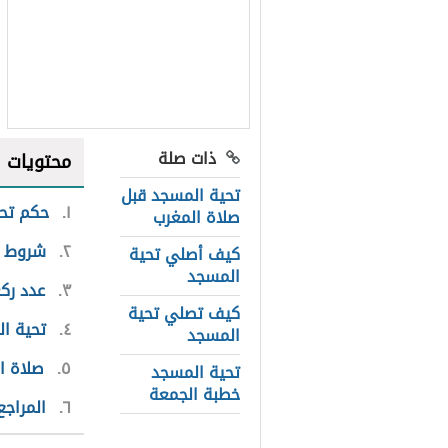
ذات صلة
محتويات
تحية المسجد قبل
١
حكم تح
صلاة المغرب
٢
شروط ت
كيف أصلي تحية
المسجد
٣
عدد رك
كيف تصلي تحية
٤
تحية ال
المسجد
٥
صلاة ال
تحية المسجد
خطبة الجمعة
٦
المراجع