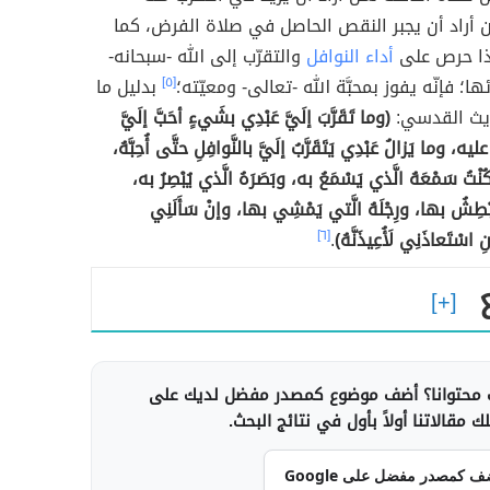
 أراد أن يجبر النقص الحاصل في صلاة الفرض، كما
إذا حرص على
أداء النوافل
والتقرّب إلى الله -سبحانه-
ها؛ فإنّه يفوز بمحبَّة الله -تعالى- ومعيّته؛
[٥]
بدليل ما
يث القدسي:
(وما تَقَرَّبَ إلَيَّ عَبْدِي بشَيءٍ أحَبَّ إلَيَّ
عليه، وما يَزالُ عَبْدِي يَتَقَرَّبُ إلَيَّ بالنَّوافِلِ حتَّى أُحِبَّهُ،
 كُنْتُ سَمْعَهُ الَّذي يَسْمَعُ به، وبَصَرَهُ الَّذي يُبْصِرُ به،
َبْطِشُ بها، ورِجْلَهُ الَّتي يَمْشِي بها، وإنْ سَأَلَنِي
ئِنِ اسْتَعاذَنِي لَأُعِيذَنَّهُ)
.
[٦]
محتوانا؟ أضف موضوع كمصدر مفضل لديك على
 مقالاتنا أولاً بأول في نتائج البحث.
ف كمصدر مفضل على Google