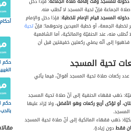
ق دخوله للمسجد وقت إقامة صلاة الجماعة
: فإذا دخل
اة الجماعة فإنّ تحية المسجد لا تُطلب منه.
ق دخوله المسجد قيام الإمام للخطبة
: فإذا دخل والإمام
أحكام 
ر لخطبة الجمعة، أو خطبة العيدين ونحوهما؛ فإنّ
تحية
 تُطلب منه، عند الحنفيّة والمالكية، أما الشافعية
؛ فذهبوا إلى أنّه يصلي ركعتين خفيفتين قبل أن
عات تحية المسجد
حكم ا
الغيبي
دد ركعات صلاة تحية المسجد أقوالٌ، فيما يأتي
يّة: ذهب فقهاء الحنفية إلى أنّ صلاة تحية المسجد
حكم ا
ان، أو تؤدّى أربع ركعات وهو الأفضل
، ولا يُزاد عليها
بالحب
 المسجد.
كيّة: ذهب فقهاء المالكية إلى أنّ صلاة تحية المسجد
مقالا
ان فقط
دون زيادةٍ.