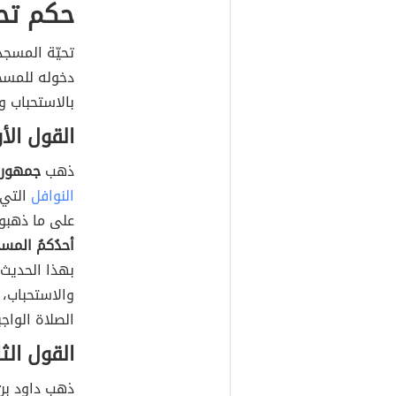
حكم تح
تحيّة المسجد
دخوله للمسج
بالاستحباب وق
القول الأ
ذهب
جمهور 
النوافل
التي 
على ما ذهبوا
أحدُكمُ المسجد
بهذا الحديث أ
والاستحباب، 
الصلاة الواج
القول ال
ذهب داود بن