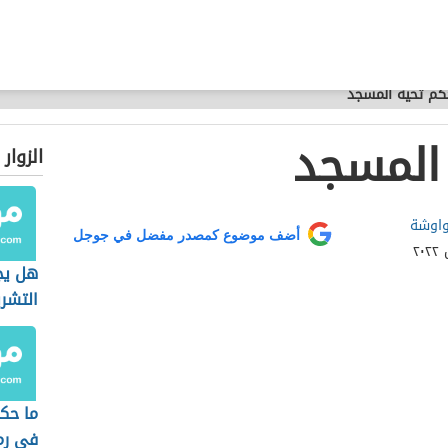
كم تحية المسجد
المسجد
الزوار
واوشة
أضف موضوع كمصدر مفضل في جوجل
هل يجو
التشر
ما حك
في رم