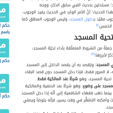
؛ مستدلين بحديث النبي سابق الذكر، ووجه
ذا الحديث؛ أنّ الأمر الوارد في الحديث يفيد الوجوب،
وب مقيّد ب
دخول المسجد
، وليس الوجوب المطلق كما
حكم ا
الخمس.
[١]
باسم 
حية المسجد
 جملةً من الشروط المتعلّقة بأداء تحيّة المسجد،
رٌ لأبرزها:
[٣]
حكم ز
 المسجد
: ويُقصد به أن يقصد الداخل إلى المسجد
ه، لا المرور فقط، فإذا دخل المسجد دون قصد البقاء
 تحية المسجد، وهو
شرطٌ عند المالكية فقط
.
لمسجد على وضوءٍ
: وهو شرطٌ عند الحنفية والمالكية
، بينما ذهب فقهاء الشافعية إلى أنّه إذا دخل المسجد
حكم أ
ث وأمكنه التطهُّر في وقت يسير، فإنّه يتوضأ ويصلي
جد.