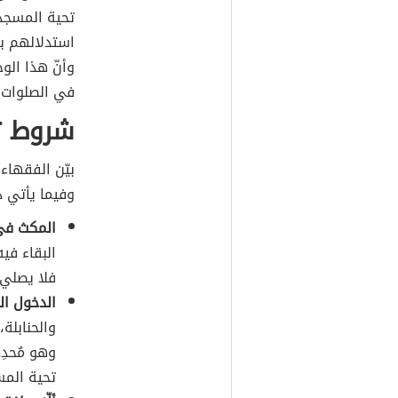
تحية المسجد
استدلالهم به
وأنّ هذا الوج
في الصلوات 
شروط ت
بيّن الفقهاء
وفيما يأتي ذك
المكث في
البقاء في
فلا يصلي
الدخول ا
والحنابلة
وهو مُحدِ
تحية المس