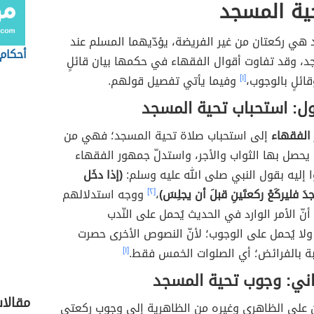
ية المسجد
 هي ركعتان من غير الفريضة، يؤدّيهما المسلم عند
أحكام 
د، وقد تفاوت أقوال الفقهاء في حكمها بيان قائلٍ
ائلٍ بالوجوب،
[١]
وفيما يأتي تفصيل قولهم.
ول: استحباب تحية المسجد
الفقهاء
إلى استحباب صلاة تحية المسجد؛ فهي من
يحصل بها الثواب والأجر، واستدلّ جمهور الفقهاء
 إليه بقول النبي صلى الله عليه وسلم:
(إذا دخَل
َ فليركَعْ ركعتَينِ قبلَ أن يجلِسَ)
،
[٢]
ووجه استدلالهم
نّ الأمر الوارد في الحديث يُحمل على النّدب
ولا يُحمل على الوجوب؛ لأنّ النصوص الأخرى حصرت
بة بالفرائض؛ أي الصلوات الخمس فقط.
[١]
ثاني: وجوب تحية المسجد
مقالا
 علي الظاهري وغيره من الظاهرية إلى وجوب ركعتي