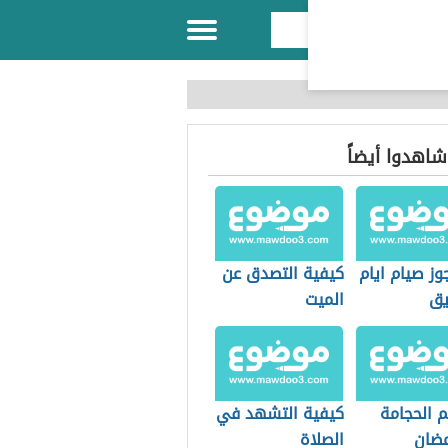
 شاهدوا أيضاً
ز صيام ايام
كيفية التصدق عن
يق
الميت
م الحجامة
كيفية التشهد في
ضان
الصلاة