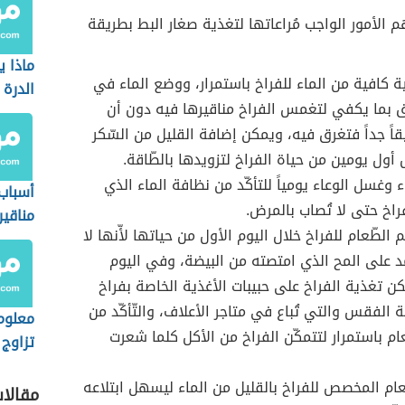
م الأمور الواجب مُراعاتها لتغذية صغار البط بطريقة
ماذا ي
ة كافية من الماء للفراخ باستمرار، ووضع الماء في
الدرة
 بما يكفي لتغمس الفراخ مناقيرها فيه دون أن
اََ جداََ فتغرق فيه، ويمكن إضافة القليل من السّكر
 أول يومين من حياة الفراخ لتزويدها بالطّاقة.
ء وغسل الوعاء يومياََ للتأكّد من نظافة الماء الذي
أسباب
راخ حتى لا تُصاب بالمرض.
مناقير
الطّعام للفراخ خلال اليوم الأول من حياتها لأّنها لا
د على المح الذي امتصته من البيضة، وفي اليوم
مكن تغذية الفراخ على حبيبات الأغذية الخاصة بفراخ
ة الفقس والتي تُباع في متاجر الأعلاف، والتّأكّد من
معلوم
عام باستمرار لتتمكّن الفراخ من الأكل كلما شعرت
تزاوج 
ّعام المخصص للفراخ بالقليل من الماء ليسهل ابتلاعه
مقالا