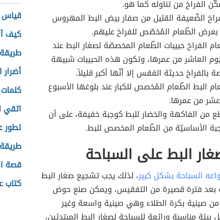
كّن الفراخ من تناوله كما هو.
قياس ش
راخ الضّعيفة القليل من صفار بيض البط المهروس
 بعرض الطّعام المُخصّص للفراخ عليهم.
كيف أ
ام الفراخ حبيبات الطّعام المخصصّة لصغار البط عند
طريقة
يوم العاشر من عمرها، وتكون هذه الحبيبات شبيهة
أضرار 
ة بالفراخ حديثة الفقس إلا أنّها أكبر قليلاً.
عام البط الطّعام المُخصص للكبار عند بلوغها الأسبوع
كلمات 
عشر من عمرها.
اتقي ا
 من الفاكهة والخضار للبط كوجبة خفيفة، على أن
تطور عل
بة الأساسيّة من الطّعام المخصص للبط.
طريقة 
غار البط على السباحة
قصة ال
نواعه السباحة بشكل كبير
، لذلك يجب تشجيع صغار البط
كتاب ع
 بعد فترة قصيرة من التفقيس، ويمكن صنع حوض
 من صينية بكرة الطلاء وهي صينية واسعة وغير
 بيئة مناسبة ورائعة للسباحة لصغار البط المبتدئين،