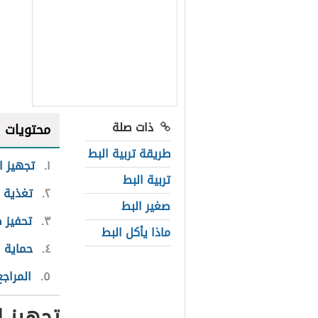
ذات صلة
محتويات
طريقة تربية البط
١
تجهيز ا
تربية البط
٢
تغذية ص
صغير البط
٣
تحفيز 
ماذا يأكل البط
٤
حماية ص
٥
المراجع
تجهيز ا