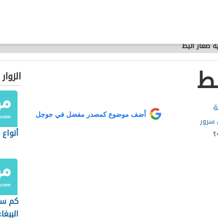
ية صغار البط
بط
الزوار
ة
أضف موضوع كمصدر مفضل في جوجل
سرور
أنواع 
كم سن
الببغاء