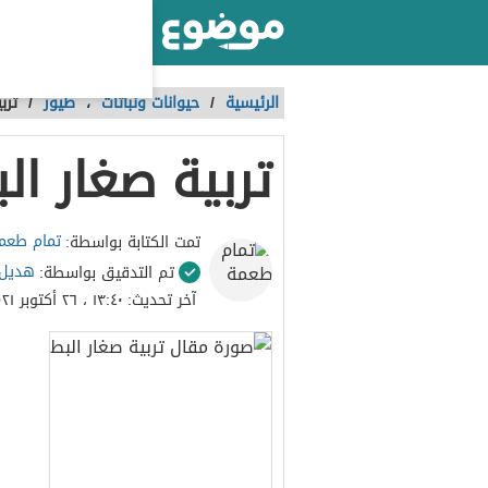
أكبر موقع عربي بالعالم
الرئيسية
/
حيوانات ونباتات
،
طيور
/
ترب
تربية صغار ال
تمام طعم
تمت الكتابة بواسطة:
هديل 
تم التدقيق بواسطة:
آخر تحديث:
١٣:٤٠ ، ٢٦ أكتوبر ٢٠٢١