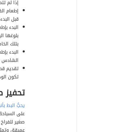
إذا لم تتم
إطعام الف
قبل البدء
البدء بإطع
بلوغها ال
بتلك الخاص
البدء بإط
السّادس 
تقديم قطع
تكون الوج
تحفيز ص
يحبُّ البط بأ
على السباحة
صغير للفراخ
عميقة، وتمثل