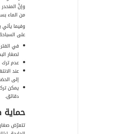
وإنَّ المنحد
من الماء بس
وفيما يأتي 
على السباحة:
في الفترة
لصغار الب
عدم ترك ص
عند الانت
إلى الحض
يمكن ترك
دقائق.
حماية ص
تتعرّض صغار ا
الجارحة، لذلك