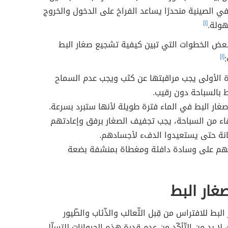
ر في الصينية منحدرًا يساعد الفراخ على الدخول والخروج
هولة.
[١]
بعض الخطوات التي تبين كيفية تشجيع صغار البط
[١]
 الأولى يجب مراقبتها عن كثب ويجب عدم السماح
ط بالسباحة دون رقيب.
غار البط في الماء فترة طويلة لأنها ستبرد بسرعة.
هاء من السباحة، يجب تجفيف الصغار برفق وإعادتهم
انة حتى يستعيدوا الدفء لأجسادهم.
هم على وسادة دافئة ومغطاة بمنشفة بضعة
غار البط
لبط للافتراس من قِبل الثّعالب والذّئاب والطّيور
 لا بد من التّأكّد من عدم قدرة هذه الحيوانات للتسلّل