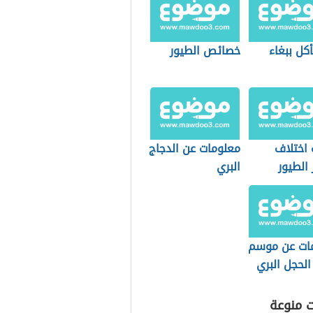
أكل ببغاء
خصائص الطيور
 اختلاف
معلومات عن الدجاج
 الطيور
البري
ات عن موسم
الحجل البري
ت منوعة