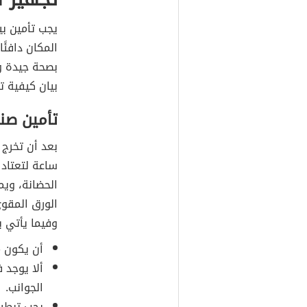
يجب تأمين بيئ
المكان دافئًا
بصحة جيدة و
بيان كيفية ت
تأمين صن
بعد أن تخرج
ساعة لتعتاد
الحضانة، وي
الورق المقو
وفيما يأتي 
أن يكون م
ألا يوجد 
الجوانب.
يجب تبطي