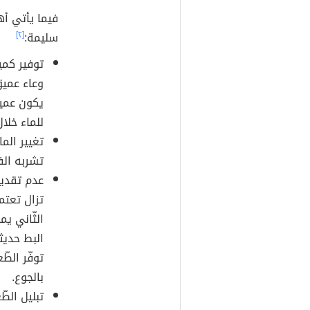
فيما يأتي أه
سليمة:
[٢]
توفير كمي
وعاء عميق
يكون عميق
للماء خلال
تغيير الما
تشربه الف
عدم تقديم 
تزال تعتم
الثّاني ي
البط حديث
توفّر الطّ
بالجوع.
تبليل الط