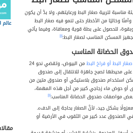
ة مناسبة لتربية صغار البط ورعايتهم، ولا بدَّ أن يكون
 وآمنًا وخاليًا من الأخطار حتى تنمو فيه صغار البط
عالم ا
بقوة، للحصول على بطة قوية ومعافاة، وفيما يأتي
جهيز المسكن المناسب لصغار البط:
[١]
دوق الحضانة المناسب
صغار البط أو فراخ البط
من البيوض، وتقضي نحو 24
 على محيطها تصبح جاهزة للانتقال إلى صندوق
مكن استخدام صندوق بلاستيكي أو صندوق متين من
ى أو حوض ماء زجاجي كبير من أجل هذه المهمة،
بعض مواصفات صندوق الحضانة المناسب:
[١]
عزولًا بشكل جيد، لأنَّ الصغار بحاجة إلى الدفء.
في الصندوق عدد كبير من الثقوب في الأرضية أو
مقالات
ن أسفل الصندوق بنشارة الخشب أو منشفة قديمة،