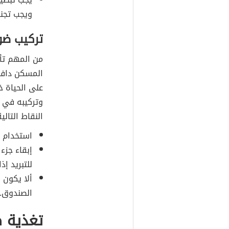
ويجب تجنب
تركيب ضو
من المهم تأم
المسكن دافئً
على الحياة 
وتركيبه في ا
النقاط التالية
استخدام مصباح 100 واط لتأمين 
إبقاء جزء
للتبريد إذ
ألا يكون ا
الصندوق.
تغذية ص