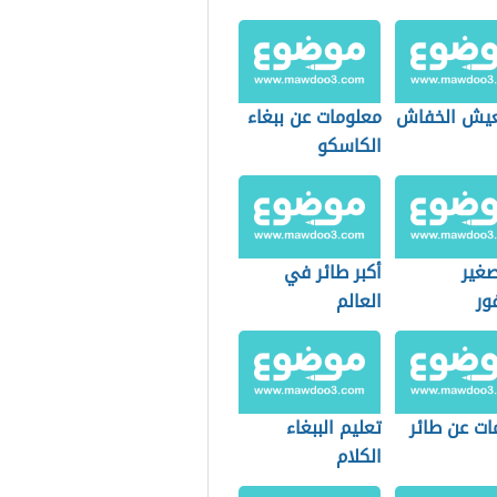
عيش الخفاش
معلومات عن ببغاء
الكاسكو
غير
أكبر طائر في
ور
العالم
ات عن طائر
تعليم الببغاء
الكلام