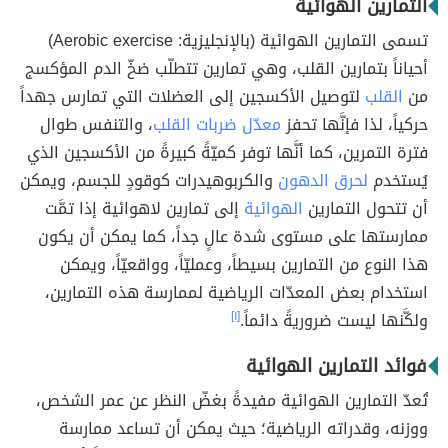
التمارين الهوائية
تسمى التمارين الهوائية (بالإنجليزية: Aerobic exercise)
أحياناً بتمارين القلب، وهي تمارين تتطلّب ضخّ الدم المؤكسج
من
القلب
لتوصيل الأكسجين إلى العضلات التي تمارس جهداً
حركياً، لذا فإنَّها تحفز
معدّل ضربات القلب
، والتنفس طوال
فترة التمرين، كما أنَّها توفر كميّةً كبيرةً من الأكسجين الذي
يُستخدم
لحرق الدهون
والكربوهيدرات كوقودٍ للجسم، ويمكن
أن تتحول التمارين
الهوائية
إلى تمارين لاهوائية إذا تمَّت
ممارستها على مستوى شدة عالٍ جداً، كما يمكن أن يكون
هذا النوع من التمارين بسيطاً، وعمليّاً، وواقعيّاً، ويمكن
استخدام بعض المعدّات الرياضية لممارسة هذه التمارين،
ولكَّنها ليست ضروريةً دائماً.
[١]
فوائد التمارين الهوائية
تُعدّ التمارين الهوائية مفيدةً بغضّ النظر عن عمر الشخص،
ووزنه، وقدراته الرياضية؛ حيث يمكن أن تساعد ممارسة