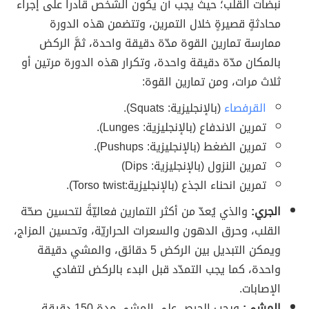
نبضات القلب؛ حيث يجب أن يكون الشخص قادراً على إجراء
محادثةٍ قصيرةٍ خلال التمرين، وتتضمن هذه الدورة
ممارسة تمارين القوة مدّة دقيقة واحدة، ثمَّ الركض
بالمكان مدّة دقيقة واحدة، وتكرار هذه الدورة مرتين أو
ثلاث مرات، ومن تمارين القوة:
القرفصاء
(بالإنجليزية: Squats).
تمرين الاندفاع (بالإنجليزية: Lunges).
تمرين الضغط (بالإنجليزية: Pushups).
تمرين النزول (بالإنجليزية: Dips)
تمرين انحناء الجذع (بالإنجليزية:Torso twist).
الجري:
والذي يُعدّ من أكثر التمارين فعاليّةً لتحسين صحّة
القلب، وحرق الدهون والسعرات الحراريّة، وتحسين المزاج،
ويمكن التبديل بين الركض 5 دقائق، والمشي دقيقة
واحدة، كما يجب التمدّد قبل البدء بالركض لتفادي
الإصابات.
المشي:
ويجب الحرص على المشي مدة 150 دقيقة