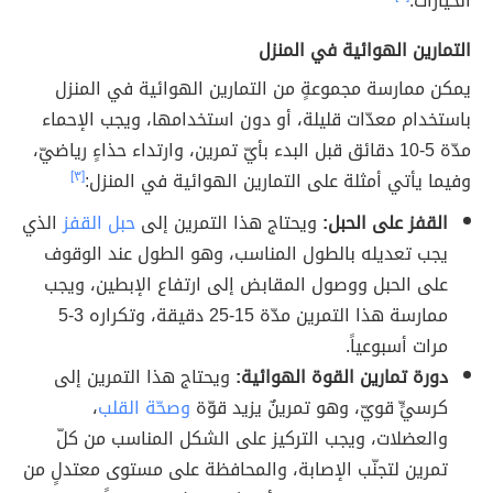
الخيارات:
التمارين الهوائية في المنزل
يمكن ممارسة مجموعةٍ من التمارين الهوائية في المنزل
باستخدام معدّات قليلة، أو دون استخدامها، ويجب الإحماء
مدّة 5-10 دقائق قبل البدء بأيّ تمرين، وارتداء حذاءٍ رياضيّ،
وفيما يأتي أمثلة على التمارين الهوائية في المنزل:
[٣]
القفز على الحبل:
ويحتاج هذا التمرين إلى
حبل القفز
الذي
يجب تعديله بالطول المناسب، وهو الطول عند الوقوف
على الحبل ووصول المقابض إلى ارتفاع الإبطين، ويجب
ممارسة هذا التمرين مدّة 15-25 دقيقة، وتكراره 3-5
مرات أسبوعياً.
دورة تمارين القوة الهوائية:
ويحتاج هذا التمرين إلى
كرسيٍّ قويّ، وهو تمرينٌ يزيد قوّة
وصحّة القلب
،
والعضلات، ويجب التركيز على الشكل المناسب من كلّ
تمرين لتجنّب الإصابة، والمحافظة على مستوى معتدلٍ من