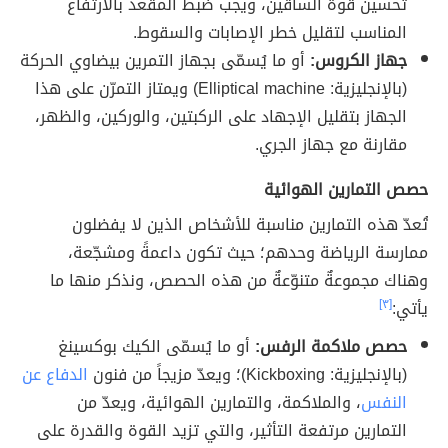
تحسين قوة الساقين، ويجب ضبط المقعد بالارتفاع
المناسب لتقليل خطر الإصابات والسقوط.
جهاز الكروس:
أو ما يُسمّى بجهاز التمرين بيضاوي الحركة
(بالإنجليزية: Elliptical machine) ويمتاز التمرّن على هذا
الجهاز بتقليل الإجهاد على الركبتين، والوركين، والظهر،
مقارنة مع جهاز الجري.
حصص التمارين الهوائية
تُعدّ هذه التمارين مناسبة للأشخاص الذين لا يفضلون
ممارسة الرياضة وحدهم؛ حيث تكون داعمةً ومشجّعة،
وهناك مجموعةٌ متنوّعةٌ من هذه الحصص، ونذكر منها ما
يأتي:
[٣]
حصص ملاكمة الرفس:
أو ما يُسمّى الكيك بوكسينغ
(بالإنجليزية: Kickboxing)؛ ويعدّ مزيجاً من فنون
الدفاع عن
النفس
، والملاكمة، والتمارين الهوائية، ويعدّ من
التمارين مرتفعة التأثير، والتي تزيد القوة والقدرة على