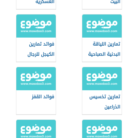
البيت
العسكرية
تمارين اللياقة
فوائد تمارين
البدنية الصباحية
الكيجل للرجال
تمارين تخسيس
فوائد القفز
الذراعين