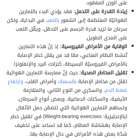
على الوزن المفقود.
زيادة القدرة على التحمل:
فقد يؤدي البدء بالتمارين
الهوائيّة المنتظمة إلى الشعور
بالتعب
في البداية، ولكن
سرعان ما تزيد قدرة الجسم على التحمّل، ويقّل التعب
على المدى الطويل.
الوقاية من الأمراض الفيروسية:
إذ إنّ هذه التمارين
تُنشط النظام المناعي، ممّا قد من يقلل خطر الإصابة
بالأمراض الفيروسيّة البسيطة، كنزلات البرد والإنفلونزا.
تقليل المخاطر الصحية:
حيث إنّ ممارسة التمارين الهوائية
تقلل من مخاطر الإصابة
بالسمنة
، وأمراض القلب،
وارتفاع
ضغط الدم
، والسكري من النوع الثاني، والمتلازمة
الأيضية، والسكتات الدماغية، وبعض أنواع السرطان،
وتساهم التمارين الهوائية التي تتضمّن حمل الأثقال
(بالإنجليزية: Weight-bearing exercises) في تقليل خطر
الإصابة بهشاشة العظام، كما قد تساعد على تخفيف
شدّة بعض هذه الأمراض في حال الإصابة بها.