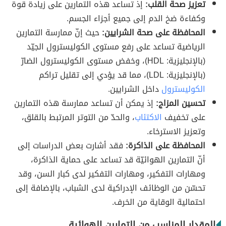
تعزيز صحة القلب:
إذ تساعد هذه التمارين على زيادة قوة
وكفاءة ضخ الدم إلى جميع أجزاء الجسم.
المحافظة على صحة الشرايين:
حيث إنّ ممارسة التمارين
الرياضية تساعد على رفع مستوى الكوليسترول الجيّد
(بالإنجليزية: HDL)، وخفض مستوى الكوليسترول الضارّ
(بالإنجليزية: LDL)، مما قد يؤدي إلى تقليل تراكم
الكوليسترول
داخل الشرايين.
تحسين المزاج:
إذ يمكن أن تساعد ممارسة هذه التمارين
على تخفيف
الاكتئاب
، والحدّ من التوتر المرتبط بالقلق،
وتعزيز الاسترخاء.
المحافظة على الذاكرة:
فقد أشارت بعض الدراسات إلى
أنّ التمارين الهوائيّة قد تساعد على حماية الذاكرة،
ومهارات التفكير، ومهارات التفكير لدى كبار السن، وقد
تحسّن من الوظائف الإدراكية لدى الشباب، بالإضافة إلى
احتمالية الوقاية من الخرف.
المقدار المناسب من التمارين الهوائية