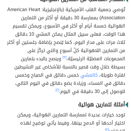
تُوصي جمعية القلب الأمريكية (بالإنجليزية: American Heart
Association) بممارسة 30 دقيقة أو أكثر من التمارين
الهوائية خمسة أيام أو أكثر في الأسبوع، ويمكن تقسيم
هذا الوقت، فعلى سبيل المثال يمكن المشي 10 دقائق
ثلاث مرات على مدار اليوم، كما يُنصح بإضافة جلستين أو أكثر
من التمارين اللاهوائية كلّ أسبوع والتي تركّز على
المجموعات العضليّة الرئيسيّة،
[٣]
وينصح بالبدء بتمارين
بسيطة خلال وقت قصير بالنسبة للأشخاص غير النشيطين
لفترة طويلة،
كالمشي
خمس دقائق في الصباح وخمس
دقائق في المساء، وزيادة بضع دقائق في اليوم التالي،
للوصول إلى 30 دقيقة في اليوم.
[٢]
أمثلة لتمارين هوائية
توجد خيارات عديدة لممارسة التمارين الهوائية، ويمكن
اختيار أحدها أو الدمج بينها، وفيما يأتي توضيح لهذه
[٣]