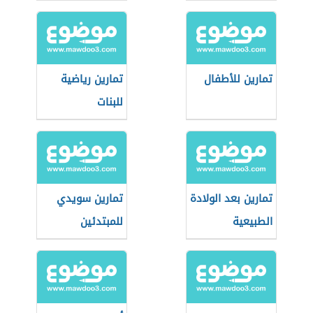
تمارين للأطفال
تمارين رياضية
للبنات
تمارين بعد الولادة
تمارين سويدي
الطبيعية
للمبتدئين