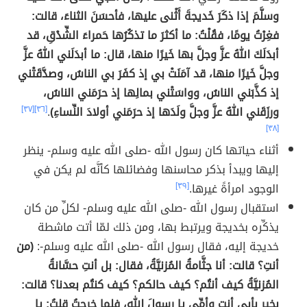
وسلَّمَ إذا ذكَرَ خَديجةَ أَثْنى عليها، فأحسَنَ الثناءَ، قالت:
فغِرْتُ يومًا، فقُلْتُ: ما أكثرَ ما تذكُرُها حَمراءَ الشِّدْقِ، قد
أبدَلَكَ اللهُ عزَّ وجلَّ بها خَيرًا منها، قال: ما أبدَلَني اللهُ عزَّ
وجلَّ خَيرًا منها، قد آمَنَتْ بي إذ كفَرَ بي الناسُ، وصدَّقَتْني
إذ كذَّبَني الناسُ، وواسَتْني بمالِها إذ حرَمَني الناسُ،
ورزَقَني اللهُ عزَّ وجلَّ ولَدَها إذ حرَمَني أولادَ النِّساءِ)
.
[٣٦]
[٣٧]
[٣٨]
أثناء حياتها كان رسول الله -صلى الله عليه وسلم- ينظر
إليها ويبدأ بذكر محاسنها وفضائلها كأنَّه لم يكن في
الوجود امرأةً غيرها.
[٣٩]
استقبال رسول الله -صلى الله عليه وسلم- لكلِّ من كان
يذكِّره بخديجة ويرتبط بها، ومن ذلك لمّا أتت ماشطة
خديجة إليه، فقال رسول الله -صلى الله عليه وسلم-:
(من
أنتِ؟ قالت: أنا جثَّامةُ المُزنيَّةُ، فقال: بل أنتِ حسَّانةُ
المُزنيَّةُ كيف أنتُم؟ كيف حالكم؟ كيف كنتُم بعدنا؟ قالت:
بخيرٍ بأبي أنت وأمِّي يا رسولَ اللهِ، فلما خرجتُ قلتُ: يا