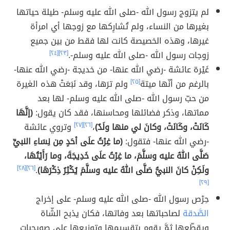
لم يتزوج رسول الله -صلى الله عليه وسلم- طيلة حياتها
بغيرها من النساء، ولم تُشارِكها مع زوجها أي امرأة
غيرها، وهذه الخصيصة كانت لها فقط من بين جميع
زوجات رسول الله -صلى الله عليه وسلم-.
[٢٣]
[٢٤]
غَيْرة عائشة -رضي الله عنها- من خديجة -رضي الله عنها-
بالرغم من أنّها ميتة
[٢٥]
ولم ترَها، وقد نَبَعَتْ هذه الغيرة
من حبّ رسول الله -صلى الله عليه وسلم- لها بعد
مماتها، وذكر فضائلها ومحاسنها، فقد كان يقول:
(إنَّهَا
كَانَتْ، وكَانَتْ، وكانَ لي منها ولَدٌ)
،
[٢٦]
[٢٧]
وتروي عائشة
-رضي الله عنها- فتقول:
(ما غِرْتُ علَى أحَدٍ مِن نِسَاءِ النبيِّ
صَلَّى اللهُ عليه وسلَّمَ، ما غِرْتُ علَى خَدِيجَةَ، وما رَأَيْتُهَا،
ولَكِنْ كانَ النبيُّ صَلَّى اللهُ عليه وسلَّمَ يُكْثِرُ ذِكْرَهَا)
.
[٢٦]
[٢٨]
[٢٩]
حِرْص رسول الله -صلى الله عليه وسلم- على إخراج
الصَّدقة
لصاحباتها بعد وفاتها، فكان يذبح الشّاة
ويقطّعها ثمَّ يقوم بتقسيمها وتوزيعها على صويحبات