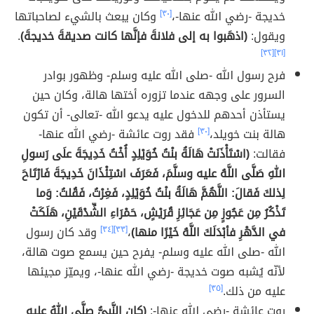
خديجة -رضي الله عنها-،
[٣٠]
وكان يبعث بالشيء لصاحباتها
ويقول:
(اذهَبوا به إلى فلانةَ فإنَّها كانت صديقةَ خديجةَ)
.
[٣٢]
[٣١]
فرح رسول الله -صلى الله عليه وسلم- وظهور بوادر
السرور على وجهه عندما تزوره أختها هالة، وكان حين
يستأذن أحدهم للدخول عليه يدعو الله -تعالى- أن تكون
هالة بنت خويلد،
[٣٠]
فقد روت عائشة -رضي الله عنها-
فقالت:
(اسْتَأْذَنَتْ هَالَةُ بنْتُ خُوَيْلِدٍ أُخْتُ خَدِيجَةَ علَى رَسولِ
اللهِ صَلَّى اللَّهُ عليه وسلَّمَ، فَعَرَفَ اسْتِئْذَانَ خَدِيجَةَ فَارْتَاحَ
لِذلكَ فَقالَ: اللَّهُمَّ هَالَةُ بنْتُ خُوَيْلِدٍ، فَغِرْتُ، فَقُلتُ: وَما
تَذْكُرُ مِن عَجُوزٍ مِن عَجَائِزِ قُرَيْشٍ، حَمْرَاءِ الشِّدْقَيْنِ، هَلَكَتْ
في الدَّهْرِ فأبْدَلَكَ اللَّهُ خَيْرًا منها)
،
[٣٣]
[٣٤]
وقد كان رسول
الله -صلى الله عليه وسلم- يفرح حين يسمع صوت هالة،
لأنّه يُشبه صوت خديجة -رضي الله عنها-، ويميّز مجيئها
عليه من ذلك.
[٣٥]
روت عائشة -رضي الله عنها-:
(كان النَّبيُّ صلَّى اللهُ عليه