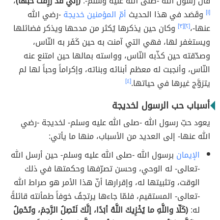
قال رسول الله -صلى الله عليه وسلم-:
(إنِّي قدْ رُزِقْتُ حُبَّهَا)
،
[١]
وقَصَد في هذا الحديث
أمّ المؤمنين خديجة
-رضي الله
عنها-،
[٢]
[٣]
وكان حين يذكرها يُكثر من مدحها ويذكر فضائلها
ويستغفر لها، فهي التي آمنت به حين كَفَر به النّاس،
وصدّقته حين كذّبه النّاس، وواسته بمالها حين امتنع عنه
النّاس، وأنجبت له معظم أبنائه وبناته، وإكراماً وحباً لها لم
يتزوَّج غيرها في حياتها.
[٤]
أسباب حب الرسول لخديجة
يعود حبّ رسول الله -صلى الله عليه وسلم- لخديجة -رضي
الله عنها- إلى العديد من الأسباب، منها ما يأتي:
الإيمان
برسول الله -صلى الله عليه وسلم- حين أرسل الله
-تعالى- له الوحي، وحسن تصرّفها وحكمتها في ذلك
الوقت، وتثبيتها له، وإقرارها أنّ هذا الأمر هو صراط الله
-تعالى- المستقيم، فلمّا جاءها يرتجفُ خوفاً طمأنته قائلةً
له:
(كَلّا واللَّهِ ما يُخْزِيكَ اللَّهُ أبَدًا، إنَّكَ لَتَصِلُ الرَّحِمَ، وتَحْمِلُ