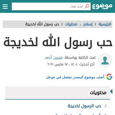
الرئيسية
/
إسلام
،
صحابيات
/
حب رسول الله لخديجة
حب رسول الله لخديجة
شيرين أحمد
تمت الكتابة بواسطة:
آخر تحديث:
١٤:٠١ ، ١٧ مارس ٢٠٢١
أضف موضوع كمصدر مفضل في جوجل
محتويات
١
حب الرسول لخديجة