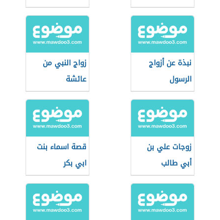
نبذة عن أزواج
زواج النبي من
الرسول
عائشة
زوجات علي بن
قصة اسماء بنت
أبي طالب
ابي بكر