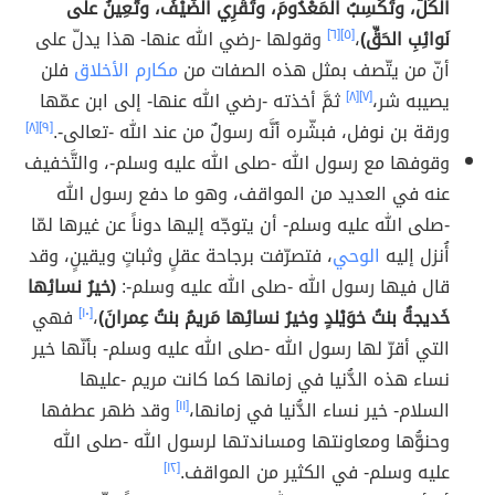
الكَلَّ، وتَكْسِبُ المَعْدُومَ، وتَقْرِي الضَّيْفَ، وتُعِينُ علَى
نَوائِبِ الحَقِّ)
،
[٥]
[٦]
وقولها -رضي الله عنها- هذا يدلّ على
أنّ من يتّصف بمثل هذه الصفات من
مكارم الأخلاق
فلن
يصيبه شر،
[٧]
[٨]
ثمَّ أخذته -رضي الله عنها- إلى ابن عمّها
ورقة بن نوفل، فبشّره أنَّه رسولٌ من عند الله -تعالى-.
[٩]
[٨]
وقوفها مع رسول الله -صلى الله عليه وسلم-، والتَّخفيف
عنه في العديد من المواقف، وهو ما دفع رسول الله
-صلى الله عليه وسلم- أن يتوجّه إليها دوناً عن غيرها لمّا
أُنزل إليه
الوحي
، فتصرّفت برجاحة عقلٍ وثباتٍ ويقينٍ، وقد
قال فيها رسول الله -صلى الله عليه وسلم-:
(خيرُ نسائِها
خَديجةُ بنتُ خوَيْلدٍ وخيرُ نسائِها مَريمُ بنتُ عِمرانَ)
،
[١٠]
فهي
التي أقرّ لها رسول الله -صلى الله عليه وسلم- بأنّها خير
نساء هذه الدُّنيا في زمانها كما كانت مريم -عليها
السلام- خير نساء الدُّنيا في زمانها،
[١١]
وقد ظهر عطفها
وحنوُّها ومعاونتها ومساندتها لرسول الله -صلى الله
عليه وسلم- في الكثير من المواقف.
[١٢]