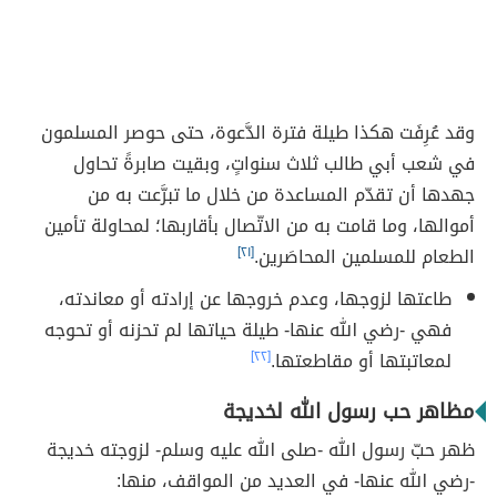
وقد عُرِفَت هكذا طيلة فترة الدَّعوة، حتى حوصر المسلمون
في شعب أبي طالب ثلاث سنواتٍ، وبقيت صابرةً تحاول
جهدها أن تقدّم المساعدة من خلال ما تبرَّعت به من
أموالها، وما قامت به من الاتّصال بأقاربها؛ لمحاولة تأمين
الطعام للمسلمين المحاصَرين.
[٢١]
طاعتها لزوجها، وعدم خروجها عن إرادته أو معاندته،
فهي -رضي الله عنها- طيلة حياتها لم تحزنه أو تحوجه
لمعاتبتها أو مقاطعتها.
[٢٢]
مظاهر حب رسول الله لخديجة
ظهر حبّ رسول الله -صلى الله عليه وسلم- لزوجته خديجة
-رضي الله عنها- في العديد من المواقف، منها: