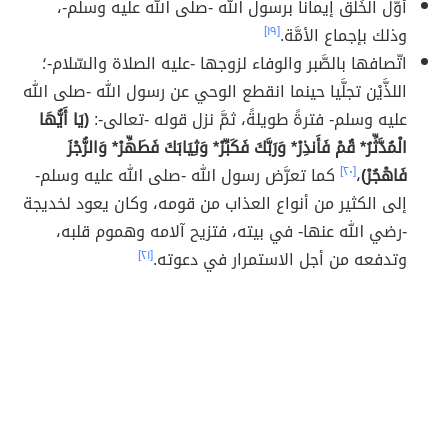
أوّل الخَلق إيماناً برسول الله -صلى الله عليه وسلم-،
وذلك بإجماع الأمَّة.
[١٩]
اتّصافها بالصَّبر والوفاء لزوجها -عليه الصلاة والسّلام-؛
اللذَّيْن تجلَّيا حينما انقطع الوحي عن رسول الله -صلى الله
عليه وسلم- فترةً طويلةً، ثمَّ نزل قوله -تعالى-:
(يَا أَيُّهَا
الْمُدَّثِّرُ* قُمْ فَأَنذِرْ* وَرَبَّكَ فَكَبِّرْ* وَثِيَابَكَ فَطَهِّرْ* وَالرُّجْزَ
فَاهْجُرْ)
،
[٢٠]
كما تعرَّض رسول الله -صلى الله عليه وسلم-
إلى الكثير من أنواع العذاب من قومه، وكان يعود لخديجة
-رضي الله عنها- في بيته، فتزيح آلامه وهموم قلبه،
وتدفعه من أجل الاستمرار في دعوته.
[٢١]