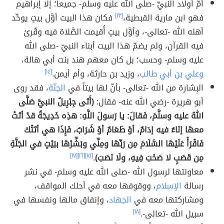
أمّ أولاد النبيِّ -صلى الله عليه وسلم- جميعاً؛ إلّا إبراهيم
فهو ابن مارية القبطية،
[١٣]
فكان هذا البيت أوَّل بيتٍ يوحِّد
أهله الله -تعالى-، وأوَّل بيتٍ أُقيمت الصَّلاة فيه وقُرئ
فيه القرآن، ولم يضمّ هذا البيت أبناء النبيّ -صلى الله
عليه وسلم- وحسب؛ بل كان معهم هند بنت أبي هالة،
وعلي بن أبي طالب
، وزيد بن حارثة، وأم أيمن.
[١٤]
البِشارة من الله -تعالى- بأنّ لها بيتاً في
الجنّة
، فقد روى
أبو هريرة -رضي الله عنه- فقال:
(أَتَى جِبْرِيلُ النبيَّ صَلَّى
اللهُ عليه وسلَّمَ، فَقالَ: يا رَسولَ اللَّهِ: هذِه خَدِيجَةُ قدْ أتَتْ
معهَا إنَاءٌ فيه إدَامٌ، أوْ طَعَامٌ أوْ شَرَابٌ، فَإِذَا هي أتَتْكَ
فَاقْرَأْ عَلَيْهَا السَّلَامَ مِن رَبِّهَا ومِنِّي وبَشِّرْهَا ببَيْتٍ في الجَنَّةِ
مِن قَصَبٍ لا صَخَبَ فِيهِ، ولَا نَصَبَ)
.
[١٥]
[١٦]
[١٧]
معاونتها لرسول الله -صلى الله عليه وسلم- في نشر
رسالة
الإسلام
، ووقوفها معه في أحلك المواقف،
ومشاركتها معه في
الجهاد
، وإنفاق مالها ونفسها في
سبيل الله -تعالى-.
[١٨]