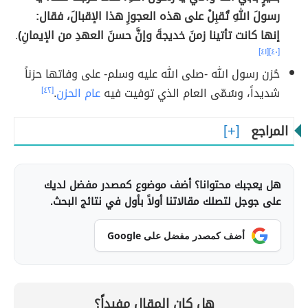
رسولَ اللهِ تُقبِلْ على هذه العجوزِ هذا الإقبالَ، فقال:
إنها كانت تأتينا زمنَ خديجةَ وإنَّ حسنَ العهدِ من الإيمانِ)
.
[٤١]
[٤٠]
حُزن رسول الله -صلى الله عليه وسلم- على وفاتها حزناً
شديداً، وسُمّى العام الذي توفيت فيه
عام الحزن
.
[٤٢]
المراجع
هل يعجبك محتوانا؟ أضف موضوع كمصدر مفضل لديك
على جوجل لتصلك مقالاتنا أولاً بأول في نتائج البحث.
أضف كمصدر مفضل على Google
هل كان المقال مفيداً؟