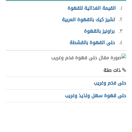
١
القيمة الغذائية للقهوة
٢
تشيز‭ ‬كيك‭ ‬بالقهوة‭ ‬العربية
‭ ‬
٣
براونيز بالقهوة
٤
حلى القهوة بالقشطة
ذات صلة
حلى فخم وغريب
حلى قهوة سهل ولذيذ وغريب