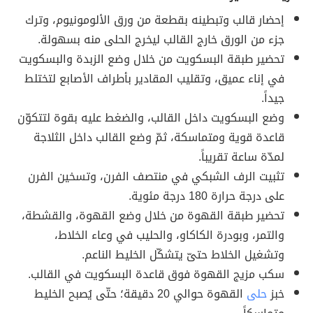
إحضار قالب وتبطينه بقطعة من ورق الألومونيوم، وترك
جزء من الورق خارج القالب ليخرج الحلى منه بسهولة.
تحضير طبقة البسكويت من خلال وضع الزبدة والبسكويت
في إناء عميق، وتقليب المقادير بأطراف الأصابع لتختلط
جيداً.
وضع البسكويت داخل القالب، والضغط عليه بقوة لتتكوّن
قاعدة قوية ومتماسكة، ثمّ وضع القالب داخل الثلاجة
لمدّة ساعة تقريباً.
تثبيت الرف الشبكي في منتصف الفرن، وتسخين الفرن
على درجة حرارة 180 درجة مئوية.
تحضير طبقة القهوة من خلال وضع القهوة، والقشطة،
والتمر، وبودرة الكاكاو، والحليب في وعاء الخلاط،
وتشغيل الخلاط حتىّ يتشكّل الخليط الناعم.
سكب مزيج القهوة فوق قاعدة البسكويت في القالب.
خبز
حلى
القهوة حوالي 20 دقيقة؛ حتّى يُصبح الخليط