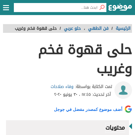
الرئيسية
/
فن الطهي
،
حلو عربي
/
حلى قهوة فخم وغريب
حلى قهوة فخم
وغريب
وفاء صلاحات
تمت الكتابة بواسطة:
آخر تحديث:
١٧:٤٥ ، ٣٠ يونيو ٢٠٢٠
أضف موضوع كمصدر مفضل في جوجل
محتويات