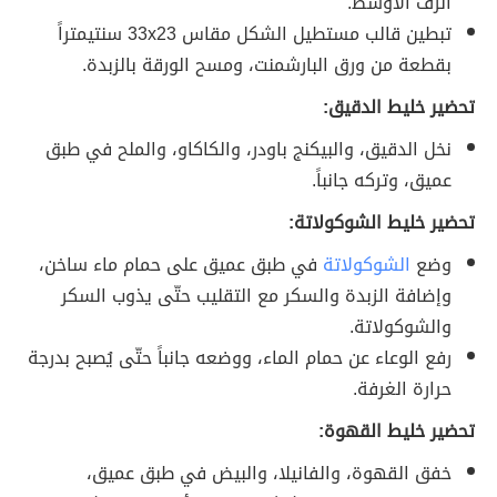
الرف الأوسط.
تبطين قالب مستطيل الشكل مقاس 33x23 سنتيمتراً
بقطعة من ورق البارشمنت، ومسح الورقة بالزبدة.
تحضير خليط الدقيق:
نخل الدقيق، والبيكنج باودر، والكاكاو، والملح في طبق
عميق، وتركه جانباً.
تحضير خليط الشوكولاتة:
وضع
الشوكولاتة
في طبق عميق على حمام ماء ساخن،
وإضافة الزبدة والسكر مع التقليب حتّى يذوب السكر
والشوكولاتة.
رفع الوعاء عن حمام الماء، ووضعه جانباً حتّى يُصبح بدرجة
حرارة الغرفة.
تحضير خليط القهوة:
خفق القهوة، والفانيلا، والبيض في طبق عميق،