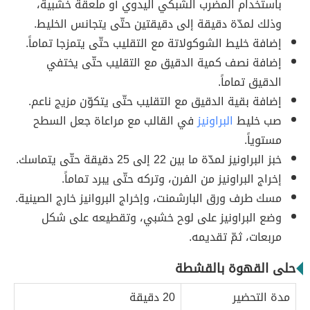
باستخدام المضرب الشبكي اليدوي أو ملعقة خشبية،
وذلك لمدّة دقيقة إلى دقيقتين حتّى يتجانس الخليط.
إضافة خليط الشوكولاتة مع التقليب حتّى يتمزجا تماماً.
إضافة نصف كمية الدقيق مع التقليب حتّى يختفي
الدقيق تماماً.
إضافة بقية الدقيق مع التقليب حتّى يتكوّن مزيج ناعم.
صب خليط
البراونيز
في القالب مع مراعاة جعل السطح
مستوياً.
خبز البراونيز لمدّة ما بين 22 إلى 25 دقيقة حتّى يتماسك.
إخراج البراونيز من الفرن، وتركه حتّى يبرد تماماً.
مسك طرف ورق البارشمنت، وإخراج البروانيز خارج الصينية.
وضع البراونيز على لوح خشبي، وتقطيعه على شكل
مربعات، ثمّ تقديمه.
حلى القهوة بالقشطة
مدة التحضير
20 دقيقة