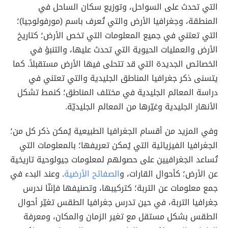
التي تحدث على السواحل، وتوزيع سكان الساحل في
المنطقة، وجغرافيا الأرض والتي تُعرف باسم (مورفولوجيا)؛
التي تعتني في جميع المعلومات التي تخص الأرض؛ كتاريخ
الأرض والعمليات الحيوية التي تحدث عليها، والتنبؤ في
الخصائص الجديدة التي قد تتحلى فيها الأرض مستقبلاً. كما
يتسنى ذكر جغرافيا المناطق الجليدية
والتي تعتني في
دراسة المعالم الجليدية في مختلف المناطق؛ كنمط تشكل
الأنهار الجليدية وغيّرها من المعالم الجليديّة.
وفي المزيد من أقسام الجغرافيا الطبيعية يُمكن ذكر كل من؛
الجغرافيا الفيزيائية التي يُمكن تعريفها؛ بالمعلومات التي
تُساعد الجغرافيين على حصولهم لمعلومات جيولوحية تاريخية
عن الأرض؛ كأحوال القارات، و
الصفائح الأرضية
. وعند البدء في
جمع معلومات عن التربة؛ كتركيبها، وتصنيفها فإننّا ندرس
جغرافيا التربة، في حين تدرس جغرافيا الطقس
تغيّر أحوال
الطقس بشكل مستقل مع تغير الزمان والمكان، ومعرفة