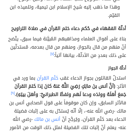
وهذا ما ذهب إليه شيخ الإسلام ابن تيمية، وتلميذه ابن
القيّم.
أدلّة الفقهاء في حُكم دعاء ختم القرآن في صلاة التراويح
بناءً على أقوال العلماء ومذاهبهم المُبيَّنة فيما سبق، يتّضح
أنّ منهم من قال بالجواز، ومنهم من قال بعدمه، مُستدلّين
على ذلك بعددٍ من الأدلّة، بيانها آتياً:
[٧]
أدلّة الجواز
استدلّ القائلون بجواز الدعاء عَقب
خَتْم القرآن
بما ورد في
الأثر:
(أنَّ أنسَ بنَ مالِكٍ رَضِيَ اللَّهُ عَنهُ كانَ إذا خَتمَ القرآنَ
جَمعَ أَهلَهُ وولدَه ودعا لَهم ولفظُ الطبرانيِّ: وأهلَ بيتِهِ)
،
[٩]
فالأثر السابق، وإن كان موقوفاً على قول الصحابي أنس بن
مالك -رضي الله عنه-، إلّا أنّه يُستدّل به على إثبات فضيلة
الدعاء بعد خَتْم القرآن، ويُرجَّح أنّ
أنس بن مالك
-رضي الله
عنه- يعلم أنّ إثبات تلك الفضيلة لمثل ذلك الوقت من الأمور