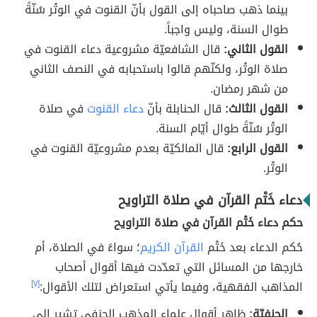
بينما ذهب صاحباه إلى القول بأنّ القنوت في الوتْر سُنّةً
طوال السنة، وليس واجباً.
القول الثاني:
قال الشافعيّة مشروعية دعاء القنوت في
صلاة الوتْر، ولكنّهم قالوا باستحبابه في النصف الثاني
من شهر رمضان.
القول الثالث:
قال الحنابلة بأنّ
دعاء القنوت
في صلاة
الوتْر سُنّةً طوال أيّام السنة.
القول الرابع:
قال المالكيّة بعدم مشروعيّة القنوت في
الوتْر.
دعاء خَتْم القرآن في صلاة التراويح
حكم دعاء خَتْم القرآن في صلاة التراويح
حُكم الدعاء بعد خَتْم
القرآن الكريم
؛ سواءً في الصلاة، أم
خارجها من المسائل التي تعدّدت فيها أقوال أصحاب
المذاهب الفقهية، وفيما يأتي استعراض لتلك الأقوال:
[٧]
الحنفيّة:
ظاهر أقوال علماء المذهب الحنفي تشير إلى