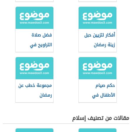
أفكار لتزيين حبل
فضل صلاة
زينة رمضان
التراويح في
رمضان
حكم صيام
مجموعة خطب عن
الأطفال في
رمضان
رمضان
مقالات من تصنيف إسلام