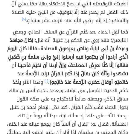
الغيبيّة التوقيفيّة التي لا يصحّ الاجتهاد بها، ممّا يعني أنّ
ذلك الفعل لم يصدر عنه إلّا بتوقيفٍ من النبيّ -عليه الصلاة
والسلام-؛ إذ إنّه -رضي الله عنه- لازمه عشر سنواتٍ.
[١٠]
كما نُقِل الدعاء بعد خَتْم القرآن عن السلف الصالح، وبعض
التابعين؛ فقد رُوي عن الحكم بن عُتيبة أنّه قال:
(كانَ مجاهدٌ
وعبدَةُ بنُ أبي لبابةَ وناسٌ يعرِضونَ المصاحفَ فلمَّا كانَ اليومُ
الَّذي أرادوا أن يختِموا فيهِ أرسلوا إليَّ وإلى سلمةَ بنِ كُهَيلٍ
فقالوا إنَّا كنَّا نعرِضُ المصاحفَ وإنَّ أردنا أن نختِمَ فأحببنا أن
تشهدوا وأنَّهُ كانَ يقالُ إذا خُتِمَ القرآنُ نزلتِ الرَّحمةُ عندَ
خاتمتِهِ أوقالَ حضرتِ الرَّحمةُ عندَ خاتِمِهِ)
،
[١١]
وهذا الأثر يأخذ
حُكم الحديث المُرسل في قوّته، ويعضد حديث أنس بن مالك
سابق الذكر، ويجعله صالحاً للاحتجاج به على صحّة القول
بجواز الدعاء عَقْب خَتْم القرآن، كما نصّ الإمام أحمد بن حنبل
-رحمه الله- على ذلك؛ إذ سأله ابنه عبدالله يوماً عن تلك
المسألة، فقال له: "يُقال أن أنساً كان يجمع عياله عند الختم،
وكان المعتمر بن سليمان إذا أراد أن يختم اجتمع إليه جماعةٌ،