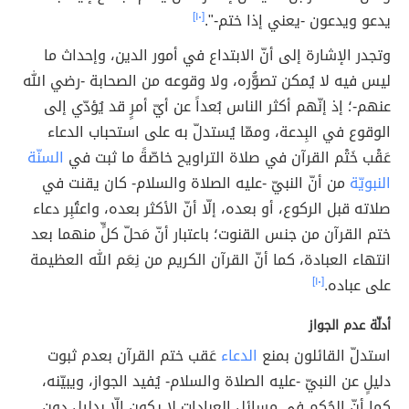
يدعو ويدعون -يعني إذا ختم-".
[١٠]
وتجدر الإشارة إلى أنّ الابتداع في أمور الدين، وإحداث ما
ليس فيه لا يُمكن تصوُّره، ولا وقوعه من الصحابة -رضي الله
عنهم-؛ إذ إنّهم أكثر الناس بُعداً عن أيّ أمرٍ قد يُؤدّي إلى
الوقوع في البِدعة، وممّا يُستدلّ به على استحباب الدعاء
عَقْب خَتْم القرآن في صلاة التراويح خاصّةً ما ثبت في
السنّة
النبويّة
من أنّ النبيّ -عليه الصلاة والسلام- كان يقنت في
صلاته قبل الركوع، أو بعده، إلّا أنّ الأكثر بعده، واعتُبِر دعاء
ختم القرآن من جنس القنوت؛ باعتبار أنّ مَحلّ كلٍّ منهما بعد
انتهاء العبادة، كما أنّ القرآن الكريم من نِعَم الله العظيمة
على عباده.
[١٠]
أدلّة عدم الجواز
استدلّ القائلون بمنع
الدعاء
عَقب ختم القرآن بعدم ثبوت
دليلٍ عن النبيّ -عليه الصلاة والسلام- يُفيد الجواز، ويبيّنه،
كما أنّ الحُكم في مسائل العبادات لا يكون إلّا بدليلٍ دون