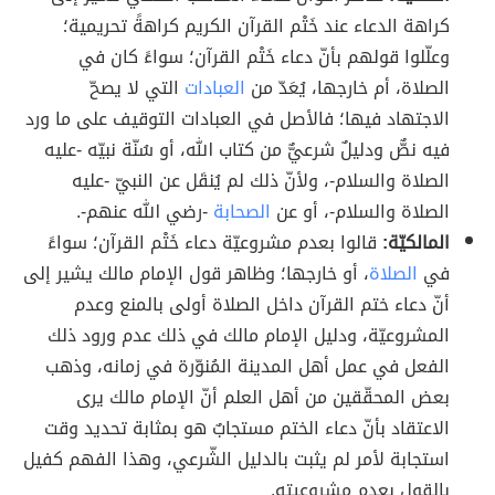
كراهة الدعاء عند خَتْم القرآن الكريم كراهةً تحريمية؛
وعلّلوا قولهم بأنّ دعاء خَتْم القرآن؛ سواءً كان في
الصلاة، أم خارجها، يُعَدّ من
العبادات
التي لا يصحّ
الاجتهاد فيها؛ فالأصل في العبادات التوقيف على ما ورد
فيه نصٌّ ودليلٌ شرعيٌّ من كتاب الله، أو سُنّة نبيّه -عليه
الصلاة والسلام-، ولأنّ ذلك لم يُنقَل عن النبيّ -عليه
الصلاة والسلام-، أو عن
الصحابة
-رضي الله عنهم-.
المالكيّة:
قالوا بعدم مشروعيّة دعاء خَتْم القرآن؛ سواءً
في
الصلاة
، أو خارجها؛ وظاهر قول الإمام مالك يشير إلى
أنّ دعاء ختم القرآن داخل الصلاة أولى بالمنع وعدم
المشروعيّة، ودليل الإمام مالك في ذلك عدم ورود ذلك
الفعل في عمل أهل المدينة المُنوّرة في زمانه، وذهب
بعض المحقّقين من أهل العلم أنّ الإمام مالك يرى
الاعتقاد بأنّ دعاء الختم مستجابٌ هو بمثابة تحديد وقت
استجابة لأمر لم يثبت بالدليل الشّرعي، وهذا الفهم كفيل
بالقول بعدم مشروعيته.