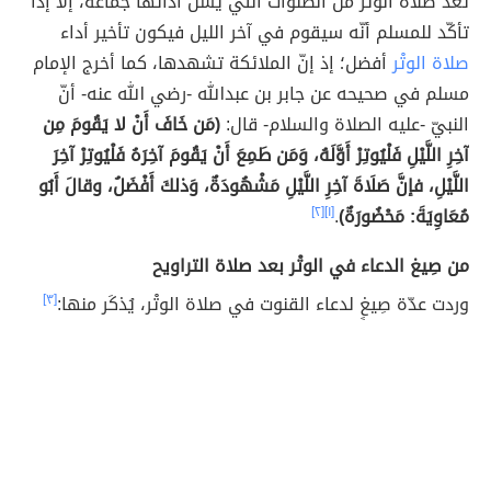
تعدّ صلاة الوتر من الصلوات التي يسنّ أدائها جماعة، إلا إذا
تأكّد للمسلم أنّه سيقوم في آخر الليل فيكون تأخير أداء
صلاة الوتْر
أفضل؛ إذ إنّ الملائكة تشهدها، كما أخرج الإمام
مسلم في صحيحه عن جابر بن عبدالله -رضي الله عنه- أنّ
النبيّ -عليه الصلاة والسلام- قال:
(مَن خَافَ أَنْ لا يَقُومَ مِن
آخِرِ اللَّيْلِ فَلْيُوتِرْ أَوَّلَهُ، وَمَن طَمِعَ أَنْ يَقُومَ آخِرَهُ فَلْيُوتِرْ آخِرَ
اللَّيْلِ، فإنَّ صَلَاةَ آخِرِ اللَّيْلِ مَشْهُودَةٌ، وَذلكَ أَفْضَلُ، وقالَ أَبُو
مُعَاوِيَةَ: مَحْضُورَةٌ)
.
[١]
[٢]
من صِيغ الدعاء في الوتْر بعد صلاة التراويح
وردت عدّة صِيغٍ لدعاء القنوت في صلاة الوتْر، يُذكَر منها:
[٣]