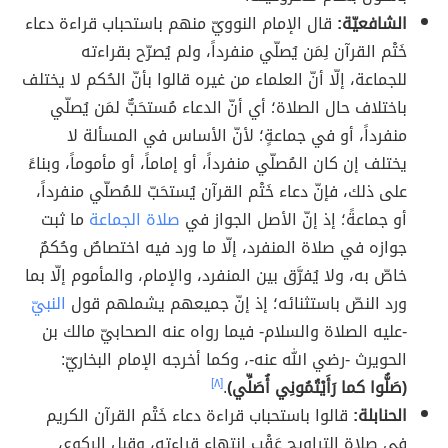
الشافعيّة:
قال الإمام النوويّ منهم باستحباب قراءة دعاء
خَتْم القرآن لِمَن يُصلّي منفرداً، ولم يُصرّح بقراءته
للجماعة، إلّا أنّ العلماء من غيره قالوا بأنّ الحُكم لا يختلف
باختلاف حال الصلاة؛ أي أنّ الدعاء مُستحَبٌّ لمَن يُصلّي
منفرداً، أو في جماعةٍ؛ لأنّ الأساس في المسألة لا
يختلف إن كان المُصلّي منفرداً، أو إماماً، أو مأموماً، وبناءً
على ذلك، فإنّ دعاء خَتْم القرآن يُستحَبّ للمُصلّي منفرداً،
أو جماعةً؛ إذ إنّ الأصل الجواز في
صلاة الجماعة
ما ثبت
جوازه في صلاة المنفرد، إلّا ما ورد فيه اختصاصٌ وحُكمٌ
خاصّ به، ولا يُفرَّق بين المنفرد، والإمام، والمأموم إلّا بما
ورد النصّ باستثنائه؛ إذ إنّ جميعهم يشملهم قول
النبيّ
-عليه الصلاة والسلام- فيما رواه عنه الصحابيّ مالك بن
الحويرث -رضي الله عنه-، وكما أخرجه الإمام البخاريّ:
(صَلُّوا كما رَأَيْتُمُونِي أُصَلِّي)
.
[٨]
الحنابلة:
قالوا باستحباب قراءة دعاء خَتْم القرآن الكريم
في صلاة التراويح عَقْب انتهاء قراءته، وقبل الركوع،