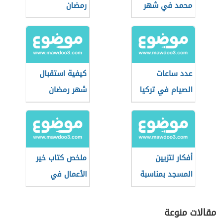
محمد في شهر
رمضان
رمضان المبارك
عدد ساعات
كيفية استقبال
الصيام في تركيا
شهر رمضان
أفكار لتزيين
ملخص كتاب خير
المسجد بمناسبة
الأعمال في
رمضان للأطفال
رمضان
مقالات منوعة