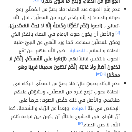
الجوامعَ منَ الدعاءِ، ويَدَعُ ما سوى ذلكَ)
.
عدم رَفْع الصوت عند الدعاء؛ فلا يصحّ من المُصلّي رفع
صوته بالدعاء؛ إذ إنّه يؤذي غيره من المصلّين، قال الله
-تعالى-:
(ادعوا رَبَّكُم تَضَرُّعًا وَخُفيَةً إِنَّهُ لا يُحِبُّ المُعتَدينَ)
،
[١٤]
والأصل أن يكون صوت الإمام في الدعاء بالقَدْر الذي
يُمكن للمصلّين سماعه، كما ورد النّهي عن النبيّ -عليه
الصلاة والسلام-،
للصحابة
-رضي الله عنهم- عن رَفْع
الصوت بالتكبير، قائلاً لهم:
(ارْبَعُوا علَى أنْفُسِكُمْ، إنَّكُمْ لا
تَدْعُونَ أصَمَّ ولَا غَائِبًا، إنَّكُمْ تَدْعُونَ سَمِيعًا قَرِيبًا وهو
معكُمْ)
.
[١٥]
[١٣]
عدم البكاء بصوتٍ عالٍ؛ فلا يصحّ من المصلّي البكاء في
الصلاة بصوتٍ يُزعج غيره من المصلّين، ويشوّش عليهم
صلاتهم، والأصل في ذلك خَفْض الصوت؛ حرصاً على
الإخلاص في نيّة
العبادة
، وبُعداً عن الرِّياء والسُّمعة، كما
أنّ الأولى في الخشوع والتأثّر أن يكون حين قراءة كلام
الله، لا حين الدعاء.
[١٣]