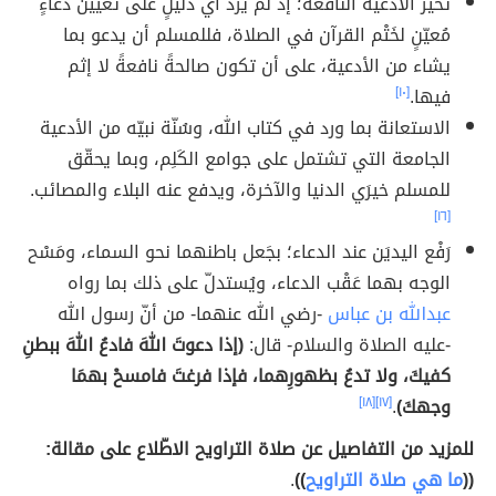
تخيُّر الأدعية النافعة؛ إذ لم يرد أي دليلٍ على تعيين دعاءٍ
مُعيّنٍ لخَتْم القرآن في الصلاة، فللمسلم أن يدعو بما
يشاء من الأدعية، على أن تكون صالحةً نافعةً لا إثم
فيها.
[١٠]
الاستعانة بما ورد في كتاب الله، وسُنّة نبيّه من الأدعية
الجامعة التي تشتمل على جوامع الكَلِم، وبما يحقّق
للمسلم خيرَي الدنيا والآخرة، ويدفع عنه البلاء والمصائب.
[١٦]
رَفْع اليديَن عند الدعاء؛ بجَعل باطنهما نحو السماء، ومَسْح
الوجه بهما عَقْب الدعاء، ويُستدلّ على ذلك بما رواه
عبدالله بن عباس
-رضي الله عنهما- من أنّ رسول الله
-عليه الصلاة والسلام- قال:
(إذا دعوتَ اللهَ فادعُ اللهَ ببطنِ
كفيكَ، ولا تدعُ بظهورِهما، فإذا فرغتَ فامسحْ بهمَا
وجهكَ)
.
[١٧]
[١٨]
للمزيد من التفاصيل عن صلاة التراويح الاطّلاع على مقالة:
((
ما هي صلاة التراويح
))
.