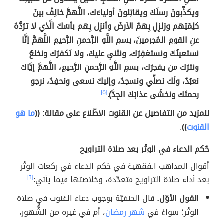
ويكذِّبونَ رسلَكَ ويقاتِلونَ أولياءَك، اللَّهمَّ خالِفْ بينَ
كلِمَتِهم وزلزِلِ بِهمُ الأرضَ وأنزِل بِهم بأسَكَ الَّذي لا ترُدُّهُ
عنِ القومِ المُجرمينَ، بسمِ اللَّهِ الرَّحمنِ الرَّحيمِ اللَّهمَّ إنَّا
نستعينُكَ ونستغفِرُك، ونثني عليكَ، ولا نَكفرُك ونخلعُ
ونترُك من يفجرُك، بسمِ اللَّهِ الرَّحمنِ الرَّحيمِ، اللَّهمَّ إيَّاكَ
نعبُدُ، ولَك نصلِّي ونسجدُ، وإليكَ نسعى ونحفِدُ، نرجو
رحمتَك ونخشَى عذابَكَ الجِدَّ)
.
[٥]
للمزيد من التفاصيل عن القنوت الاطّلاع على مقالة: ((
ما هو
القنوت
))
.
حُكم الدعاء في الوتْر بعد صلاة التراويح
أقوال المذاهب الفقهية في حُكم الدعاء في ركعات الوتْر
بعد أداء صلاة التراويح متعدّدة، وخلاصتها فيما يأتي:
[٦]
القول الأوّل:
قال الحنفيّة بوجوب دعاء القنوت في صلاة
الوتْر؛ سواءً في
شهر رمضان
، أم في غيره من الشُّهور،