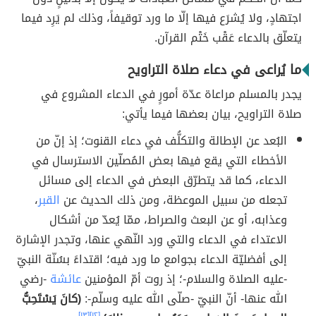
اجتهادٍ، ولا يُشرَع فيها إلّا ما ورد توقيفاً، وذلك لم يَرِد فيما
يتعلّق بالدعاء عَقْب خَتْم القرآن.
ما يُراعى في دعاء صلاة التراويح
يجدر بالمسلم مراعاة عدّة أمورٍ في الدعاء المشروع في
صلاة التراويح، بيان بعضها فيما يأتي:
البُعد عن الإطالة والتكلُّف في دعاء القنوت؛ إذ إنّ من
الأخطاء التي يقع فيها بعض المُصلّين الاسترسال في
الدعاء، كما قد يتطرّق البعض في الدعاء إلى مسائل
تجعله من سبيل الموعظة، ومن ذلك الحديث عن
القبر
،
وعذابه، أو عن البعث والصراط، ممّا يُعدّ من أشكال
الاعتداء في الدعاء والتي ورد النّهي عنها، وتجدر الإشارة
إلى أفضليّة الدعاء بجوامع ما ورد فيه؛ اقتداءً بسُنّة النبيّ
-عليه الصلاة والسلام-؛ إذ روت أمّ المؤمنين
عائشة
-رضي
الله عنها- أنّ النبيّ -صلّى الله عليه وسلّم-:
(كانَ يَسْتَحِبُّ
[١٣]
[١٢]