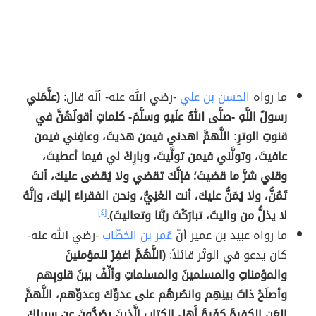
ما رواه
الحسن بن علي
-رضي الله عنه- أنّه قال:
(علَّمَني
رسولُ اللَّهِ -صلَّى اللهُ علَيهِ وسلَّمَ- كلماتٍ أقولُهُنَّ في
قنوتِ الوترِ: اللَّهمَّ اهدني فيمن هديتَ، وعافِني فيمن
عافيتَ، وتولَّني فيمن تولَّيتَ، وبارِكْ لي فيما أعطيتَ،
وقني شرَّ ما قضيتَ؛ فإنَّكَ تقضي ولا يُقضى عليكَ، أنتَ
تَمُنُّ، ولا يُمَنُّ عليكَ، أنت الغنِيُّ، ونحن الفقراءُ إليكَ، وإنَّهُ
لا يذلُّ من واليتَ، تبارَكْتَ ربَّنا وتعاليتَ)
.
[٤]
ما رواه عبيد بن عمير أنّ
عُمر بن الخطّاب
-رضي الله عنه-
كان يدعو في الوتْر قائلاً:
(اللَّهُمَّ اغفِرْ للمؤمنينَ
والمؤمناتِ والمسلمينَ والمسلماتِ وألِّفْ بينَ قلوبِهم
وأصلَحْ ذاتَ بينِهِم وانصُرهُم على عدوِّكَ وعدوِّهم، اللَّهمَّ
العَنِ الكفرةَ كفَرةَ أَهلِ الكتابِ الَّذينَ يصُدُّونَ عن سبيلِكَ