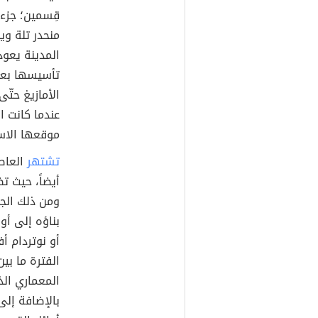
قِسمين؛ جزء 
منحدر تلة وي
تأسيسها بعد
عندما كانت ا
موقعها الاست
تشتهر
العاص
أيضاً، حيث تض
ومن ذلك الجا
أو نوتردام أف
المعماري الذ
بالإضافة إلى