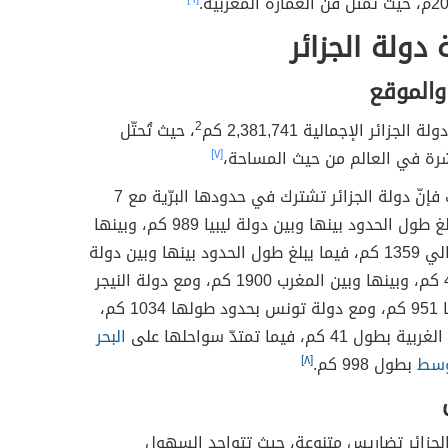
 دولة الجزائر
والموقع
لة الجزائر الإجمالية 2,381,741 كم
2
، حيث تُحتّل
شرة في العالم من حيث المساحة،
[٧]
بناءً على ذلك فإنّ دولة الجزائر تشترك في حدودها البرّية مع 7
دول، حيث يبلغ طول الحدود بينها وبين دولة ليبيا 989 كم، وبينها
وبين دولة مالي 1359 كم، فيما يبلغ طول الحدود بينها وبين دولة
موريتانيا 460 كم، وبينها وبين المغرب 1900 كم، ومع دولة النيجر
بحدود طولها 951 كم، ومع دولة تونس بحدود طولها 1034 كم،
41 كم، فيما تمتدّ سواحلها على
البحر
وسط
بطول 998 كم.
[٨]
لجزائر تضاريس متنوعة، حيث تتواجد السهول