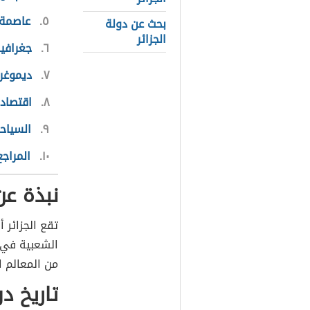
٥
عاصمة د
بحث عن دولة
الجزائر
٦
جغرافية
٧
ديموغرا
٨
اقتصاد 
٩
السياحة
١٠
المراجع
نبذة عن
تقع الجزائر أ
الشعبية في ا
من المعالم ا
تاريخ دو