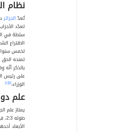
نظام ال
تُعدّ
الجزائر
دو
سلطة في الدو
الاقتراع الشع
لخمس سنوات،
تمنحه الحق ف
على رئيس الد
الوزراء.
[١]
[٤]
علم دولة
يمتاز علم ال
طوله
الأبعاد أحدهم