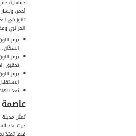
خماسية حمراء
أحمر، ويُشار 
الجزائري ومك
يرمز اللون
السكّان، كم
يرمز اللو
تحقيق الا
يرمز اللو
الاستقلال
تُعدّ الهل
عاصمة د
تُمثّل مدينة 
فيما تمتدّ بمسا