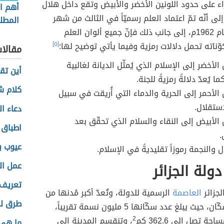
 على حدود اللونين الأخضر والأبيض وتقع داخل هلال
أهم ا
إلى أنّه تمّ اعتماد العلم رسميّاً في الثالث من شهر
المطل
تمّوز في العام 1962م، إلى جانب ذلك فإنّ جميع ألوان العلم
وّناته تحمل دلالات رمزية وفيما يأتي توضيح لها:
[٥]
مقالا
 الأخضر إلى الإسلام الذي يُمثّل الديانة لغالبية
أين تق
ا يُعدّ دلالةً رمزيةً للجنة.
كلام ش
ن الأحمر إلى الحرية والدماء التي أُريقت في سبيل
ستقلال.
دعاء ا
ن الأبيض إلى النقاء والسلام الذي تحقّق بعد
اطباق 
.
عيوب ب
ال والنجمة رموزاً تقليديةً في الإسلام.
ولة الجزائر
عمل ال
تعريف 
الجزائر
العاصمة
الرسمية للدولة، وتُعدّ أكبر مُدنها من
طرق لس
حيث عدد السكّان، حيث يبلغ عدد سكّانها 5 مليون نسمة تقريباً،
حة تصل إلى 362.6 كم
2
، وتنقسم المدينة إلى
ما هي 