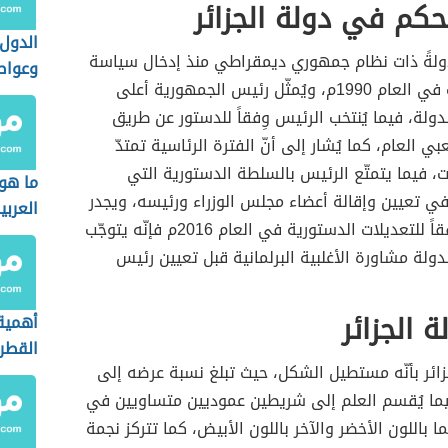
حكم في دولة الجزائر
الدول 
لةً ذات نظام جمهوري ديمقراطي منذ إدخال سياسة
وعواص
تعدّد الأحزاب في العام 1990م، ويُمثّل رئيس الجمهورية أعلى
لة، فيما يُنتخب الرئيس وِفقاً للدستور عن طريق
بي العام، كما يُشار إلى أنّ الفترة الرئاسية تمتدّ
 فيما يتمتّع الرئيس بالسلطة الدستورية التي
ما هو
ي تعيين وإقالة أعضاء مجلس الوزراء ورئيسه، ويجدر
العربي
بالذكر أنّه وِفقاً للتعديلات الدستورية في العام 2016م فإنّه يتوجّب
ولة مشاورة الأغلبية البرلمانية قبل تعيين رئيس
 الجزائر
أهمية 
القطر
جزائر بأنّه مستطيل الشكل، حيث تبلغ نسبة عرضه إلى
 2:3، فيما يُقسم العلم إلى شريطين عموديين متساويين في
ا باللون الأخضر والآخر باللون الأبيض، كما تتركز نجمة