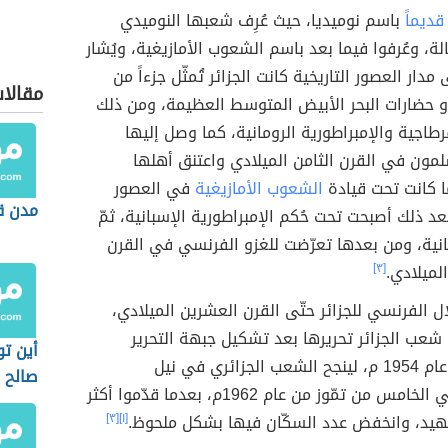
قديماً
باسم نوميديا، حيث عُرِف شعبها النوميدي
لة، وعُرفوا فيما بعد باسم الشعوب الأمازيغية، ويُشار
 مدار العصور التاريخية كانت الجزائر تُمثّل جزءاً من
مقالا
و حضارات البحر الأبيض المتوسط العظيمة، ومن ذلك
رطاجية والإمبراطورية الرومانية، كما وصل إليها
مون في القرن الثامن الميلادي واعتنق أهلها
ا كانت تحت قيادة
الشعوب الأمازيغية
في العصور
مدن ق
 ذلك أصبحت تحت حُكم الإمبراطورية الإسبانية، ثمّ
انية، ومن بعدها تعرّضت للغزو الفرنسي في القرن
لميلادي.
[٣]
لال الفرنسي للجزائر حتّى القرن العشرين الميلادي،
عب الجزائر تحريرها بعد تشكيل جبهة التحرير
أين تو
زائري في نيل
صالح
في الخامس من تمّوز من عام 1962م، بعدما قدّموا أكثر
يد، وانخفض عدد السكّان فيها بشكل ملحوظ.
[١]
[٣]