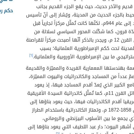
قديم والآخر حديث، حيث يقع الجزء القديم بجانب
حكم رم
حيط بالجزء الحديث من المدينة، ويُشار إلى أنّ تأسيس
المدينة يعود إلى عام 944م، لكنّها كانت تُمثّل مركزاً تجارياً قبل
ّة قرون، كما شكّلت المحور السياسي لسلالة من
الأمازيغ حتّى القرن 12 م، ويجدر بالذكر أنّها أصبحت مركزاً للقراصنة
لمدينة تحت حُكم الإمبراطورية العثمانية؛ بسبب
راتيجي ما بين الإمبراطورية الأوروبية والعثمانية.
[٦]
مة بهندستها المعمارية الفريدة والمميّزة والقديمة
مّ عدداً من المساجد والكاتدرائيات والبيوت المميّزة،
مع الكبير الذي يُعدّ أقدم المساجد فيها، إذ يعود
بناؤه إلى أوائل القرن 11م، كما تُمثّل كاتدرائية السيدة الأفريقية
ريقيا أقدم الكاتدرائيات فيها، حيث يعود بناؤها إلى
الفترة ما بين 1858-1872 م، وتمتاز الكاتدرائية باستخدام الطراز
ي يجمع ما بين الأسلوب البيزنطي والروماني،
 أشهر البيوت؛ دار عبد اللطيف التي يعود بناؤها إلى
[٦]