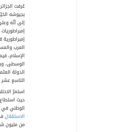
عُرفت الجزائر
بجيوشه الخيّا
إلى أنّه وعلى
إمبراطوريات 
إمبراطورية ق
العرب والمسل
الإسلام، فيم
الوسطى، وبعد
الدولة العثم
التاسع عشر ا
استمرّ الاحت
حيث استطاع ش
الوطني في عام 1954 م، لينجح الشعب الج
الاستقلال
من مليون شه