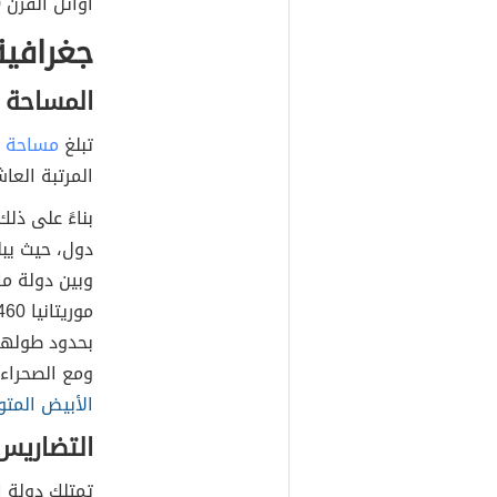
أوائل القرن 20م، حيث تُمثّل فنّ العمارة المغربية.
جغرافية
المساحة 
تبلغ
مساحة
دو
المرتبة العا
ومع الصحراء الغربية بطول 
الأبيض المت
التضاريس
تمتلك دولة ا