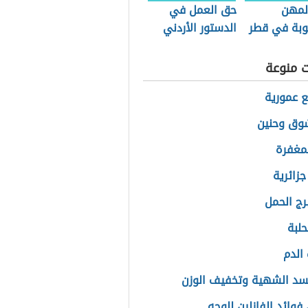
لمهن
حق العمل في
وبة في قطر
الدستور الأردني
ت منوعة
ع عمورية
وق وحنين
لمغفرة
جزائرية
رج الحمل
حلبة
الدم
د الشهية وتخفيف الوزن
فوائد الفازلين للوجه