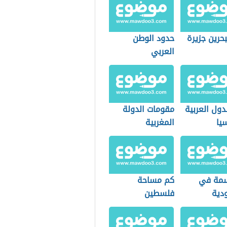
حرين جزيرة
حدود الوطن
العربي
دول العربية
مقومات الدولة
يا
المغربية
مة في
كم مساحة
دية
فلسطين