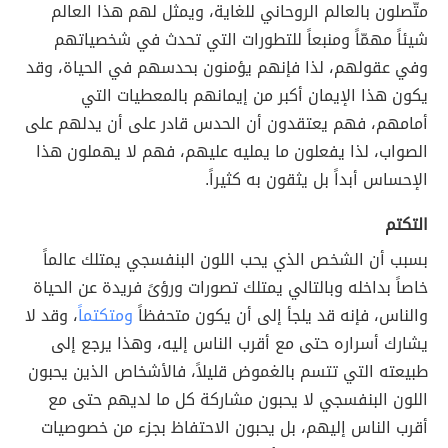
متّصلون بالعالم الروحاني للغاية، ويمثل لهم هذا العالم
شيئاً مهمّاً ومنبعاً للتطورات التي تحدث في شخصياتهم
وفي عقولهم، لذا فإنهم يؤمنون بحدسهم في الحياة، وقد
يكون هذا الإيمان أكبر من إيمانهم بالمعطيات التي
أمامهم، فهم يعتقدون أن الحدس قادر على أن يدلهم على
الصواب، لذا يفعلون ما يمليه عليهم، فهم لا يهملون هذا
الإحساس أبداً بل يثقون به كثيراً.
التكتم
بسبب أن الشخص الذي يحب اللون البنفسجي يمتلك عالماً
خاصاً بداخله وبالتالي يمتلك تصورات ورؤىً فريدة عن الحياة
والناس، فإنه قد يلجأ إلى أن يكون متحفظاً
ومتكتماً
، وقد لا
يشارك أسراره حتى مع أقرب الناس إليه، وهذا يرجع إلى
طبيعته التي تتسم بالغموض قليلاً، فالأشخاص الذين يحبون
اللون البنفسجي لا يحبون مشاركة كل ما لديهم حتى مع
أقرب الناس إليهم، بل يحبون الاحتفاظ بجزء من خصوصيات