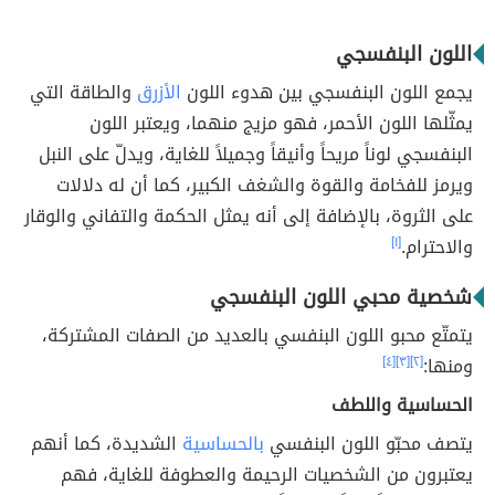
اللون البنفسجي
يجمع اللون البنفسجي بين هدوء اللون
الأزرق
والطاقة التي
يمثّلها اللون الأحمر، فهو مزيج منهما، ويعتبر اللون
البنفسجي لوناً مريحاً وأنيقاً وجميلاً للغاية، ويدلّ على النبل
ويرمز للفخامة والقوة والشغف الكبير، كما أن له دلالات
على الثروة، بالإضافة إلى أنه يمثل الحكمة والتفاني والوقار
والاحترام.
[١]
شخصية محبي اللون البنفسجي
يتمتّع محبو اللون البنفسي بالعديد من الصفات المشتركة،
ومنها:
[٢]
[٣]
[٤]
الحساسية واللطف
يتصف محبّو اللون البنفسي
بالحساسية
الشديدة، كما أنهم
يعتبرون من الشخصيات الرحيمة والعطوفة للغاية، فهم