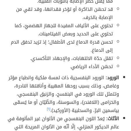
ممّا يُقلّل خطر الإصابة بالنوبات القلبية.
قد تحسّن الذاكرة أو تؤخر فقدانها، وقد تقي من
الإصابة بالخرف.
تحتوي على الألياف المفيدة للجهاز الهضميّ، كما
تحتوي على الحديد وبعض الفيتامينات.
تحسن قدرة الدماغ لدى الأطفال؛ إذ تزيد تدفق الدم
إلى الدماغ.
تقلل حدّة الالتهابات، والإجهاد التأكسدي.
تحسّن الأداء الرياضي.
الورود:
الورود البنفسجية ذات لمسة ملكية وانطباع مؤثر
وغامض، وذلك بسبب روحها المهيبة وأناقتها النادرة،
وتتمثل تلك الورود في البنفسج، والزنبق البنفسجي،
والخزامى (اللافندر)، والسوسنة، والظّيّان أو ما يُسمّى
بياسمين البرّ، والسحلبية (الأوركيد).
[٦]
الأثاث:
يُعدّ اللون البنفسجي من الألوان غير المألوفة في
عالم الديكور المنزلي، إلّا أنّه من الألوان المريحة التي