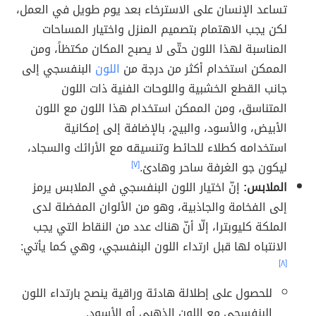
تساعد الإنسان على الاسترخاء بعد يوم طويل في العمل،
لكن يجب الاهتمام بتصميم المنزل واختيار المساحات
المناسبة لهذا اللون حتّى لا يصبح المكان مكتظاً، ومن
الممكن استخدام أكثر من درجة من
اللون
البنفسجي إلى
جانب القطع الخشبية واللوحات الفنية ذات اللون
المتناسق، ومن الممكن استخدام هذا اللون مع اللون
الأبيض، والأسود، والبيج، بالإضافة إلى إمكانية
استخدامه كطلاء للحائط وتنسيقه مع الأرائك والسجاد،
ليكون جو الغرفة ساحر وهادئ.
[٧]
الملابس:
إنّ اختيار اللون البنفسجي في الملابس يرمز
إلى الفخامة والجاذبية، وهو من الألوان المفضلة لدى
الملكة كليوبترا، إلّا أنّ هناك عدد من النقاط التي يجب
الانتباه لها قبل ارتداء اللون البنفسجي، وهي كما يأتي:
[٨]
للحصول على إطلالة هادئة وراقية ينصح بارتداء اللون
البنفسجي مع اللون الذهبي أو الأسود.