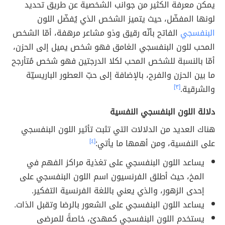
يمكن معرفة الكثير من جوانب الشخصية عن طريق تحديد
لونها المفضّل، حيث يتميز الشخص الذي يُفضّل اللون
البنفسجي
الفاتح بأنّه رقيق وذو مشاعر مرهفة، أمّا الشخص
المحب للون البنفسجي الغامق فهو شخص يميل إلى الحزن،
أمّا بالنسبة للشخص المحب لكلا الدرجتين فهو شخص مُتأرجح
ما بين الحزن والفرح، بالإضافة إلى حبّ العطور الباريسيّة
والشرقية.
[٣]
دلالة اللون البنفسجي النفسية
هناك العديد من الدلالات التي تثبت تأثير اللون البنفسجي
على النفسية، ومن أهمها ما يأتي:
[٤]
يساعد اللون البنفسجي على تغذية مراكز الفهم في
المخ، حيث أطلق الفرنسيون اسم اللون البنفسجي على
إحدى الزهور، والذي يعني باللغة الفرنسية التفكير.
يساعد اللون البنفسجي على الشعور بالرضا وتقبل الذات.
يستخدم اللون البنفسجي كمهدئ، خاصةً للمرضى