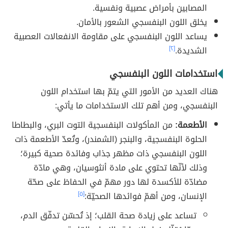
المصابين بأمراض عصبية ونفسية.
يخلق اللون البنفسجي الشعور بالأمان.
يساعد اللون البنفسجي على مقاومة الانفعالات العصبية
الشديدة.
[٢]
استخدامات اللون البنفسجي
هناك العديد من الأمور التي يتمّ بها استخدام اللون
البنفسجي، ومن أهم تلك الاستخدامات ما يأتي:
الأطعمة:
من المأكولات البنفسجية التوت البري، والبطاطا
الحلوة البنفسجية، والبنجر (الشمندر)، وتُعدّ ‫الأطعمة ذات
اللون البنفسجي ذات مظهر جذاب وفائدة صحية كبيرة؛
وذلك لأنّها تحتوي على مادة أنثوسيان، وهي مادّة
مضادّة للأكسدة لها دور مهمّ في الحفاظ على صحّة
الإنسان، ومن أهمّ فوائدها الصحيّة:
[٥]
تساعد على زيادة صحة القلب؛ إذ تُحسّن تدفّق الدم،