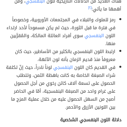
هناك العديد من الدلالات التاريخية للون
البنفسجي
، ومن
أهمها ما يأتي:
[٢]
رمز للملوك والنبلاء في المجتمعات الأوروبية، وخصوصاً
في فترة ما قبل الثورة، حيث لم يكن مسموحاً لأحد ارتداء
اللون
البنفسجي
سوى أفراد العائلة المالكة، والمُقرَّبين
منها.
ارتبط اللون البنفسجي بالكثير من الأساطير، حيث كان
معروفاً منذ قديم الزمان بأنه لون الآلهة.
في القديم كان اللون
البنفسجي
لوناً نادراً، حيث إنّ تكلفة
شراء الصبغة الخاصة به كانت باهظة الثمن، وتتطلب
الحصول على تسعة آلاف كائن رخوي من أجل الحصول
على غرام واحد من الصبغة البنفسجية، أمّا في الحاضر
أصبح من السهل الحصول عليه من خلال عملية المزج ما
بين اللونين الأزرق والأحمر.
دلالة اللون البنفسجي الشخصية