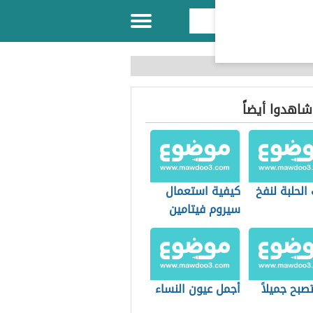
 شاهدوا أيضاً
لحلبة لنفخ
كيفية استعمال
سيروم فيتامين
سي
بح جميلاً
أجمل عيون النساء