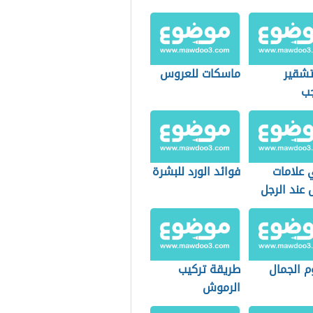
شقير
ماسكات للعروس
جب
 علامات
فوائد الورد للبشرة
 عند الرجل
 الجمال
طريقة تركيب
الرموش