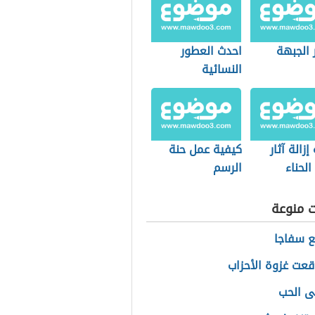
 الجبهة
احدث العطور
النسائية
إزالة آثار
كيفية عمل حنة
لحناء
الرسم
ت منوعة
ع سفاجا
عت غزوة الأحزاب
ى الحب