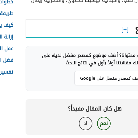
ن طلب، واللبنانية جيسيكا كحلاوي، والمغربية إيمان
خطوات 
طريقة 
ع
كيف يك
إزالة ا
عمل ال
محتوانا؟ أضف موضوع كمصدر مفضل لديك على
فضل ال
 مقالاتنا أولاً بأول في نتائج البحث.
تفسير 
ف كمصدر مفضل على Google
هل كان المقال مفيداً؟
نعم
لا