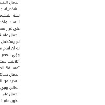
الجمال الطبي
الشخصية، وال
لجنة التحكيم
للنساء، ولكن
على غرار مسا
لم يستكمل ال
له أن أقام م
وفِي العصر 
"مسابقة الجم
الجمال جماه
العديد من ال
الجمال على 
الكون عام 1952.