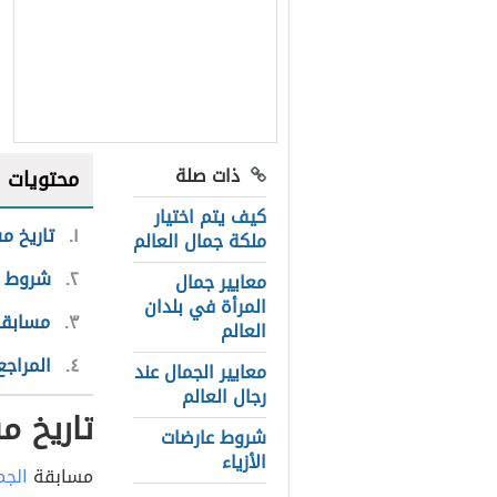
ذات صلة
محتويات
كيف يتم اختيار
١
تاريخ م
ملكة جمال العالم
٢
شروط م
معايير جمال
المرأة في بلدان
٣
مسابقة
العالم
٤
المراجع
معايير الجمال عند
رجال العالم
تاريخ م
شروط عارضات
الأزياء
مسابقة
الجم