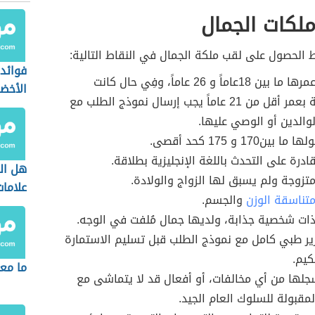
لكات الجمال
الحصول على لقب ملكة الجمال في النقاط التالية:
فوائد
أن يكون عمرها ما بين 18عاماً و 26 عاماً، وفِي حال كانت
الأخض
المتسابقة بعمر أقل من 21 عاماً يجب إرسال نموذج الطلب مع
والدين أو الوصي عليها.
ين170 و 175 كحد أقصى.
ادرة على التحدث باللغة الإنجليزية بطلاقة.
هل ال
متزوجة ولم يسبق لها الزواج والولادة.
علامات
تناسقة الوزن
والجسم.
ات شخصية جذابة، ولديها جمال مُلفت في الوجه.
ير طبي كامل مع نموذج الطلب قبل تسليم الاستمارة
كيم.
ما مع
جلها من أي مخالفات، أو أفعال قد لا يتماشى مع
لمقبولة للسلوك العام الجيد.