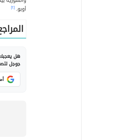
والسورية بيا
أوبو.
[٢]
المراج
هل يعجبك 
جوجل لتصلك
أض