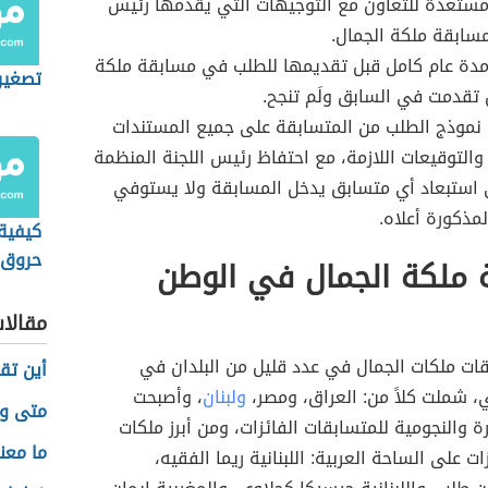
مستعدة للتعاون مع التوجيهات التي يقدمها رئيس
سابقة ملكة الجمال.
مدة عام كامل قبل تقديمها للطلب في مسابقة ملكة
تصغير
 تقدمت في السابق ولَم تنجح.
نموذج الطلب من المتسابقة على جميع المستندات
والتوقيعات اللازمة، مع احتفاظ رئيس اللجنة المنظمة
 استبعاد أي متسابق يدخل المسابقة ولا يستوفي
مذكورة أعلاه.
كيفية 
حروق ا
 ملكة الجمال في الوطن
مقالا
ات ملكات الجمال في عدد قليل من البلدان في
أين تق
، شملت كلاً من: العراق، ومصر،
ولبنان
، وأصبحت
متى وق
ة والنجومية للمتسابقات الفائزات، ومن أبرز ملكات
ما معن
ات على الساحة العربية: اللبنانية ريما الفقيه،