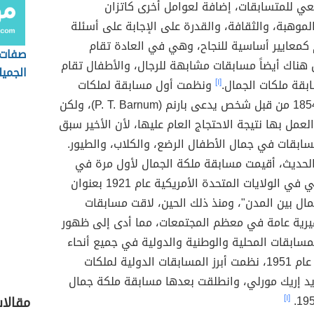
عي للمتسابقات، إضافة لعوامل أخرى كاتزان
موهبة، والثقافة، والقدرة على الإجابة على أسئلة
 كمعايير أساسية للنجاح، وهي في العادة تقام
صفات 
 هناك أيضاً مسابقات مشابهة للرجال، والأطفال تقام
الجميل
بقة ملكات الجمال.
[١]
ونظمت أول مسابقة لملكات
الجمال عام 1854 من قبل شخص يدعى بارنم (P. T. Barnum)، ولكن
عمل بها نتيجة الاحتجاج العام عليها، لأن الأخير سبق
سابقات في جمال الأطفال الرضع، والكلاب، والطيور.
الحديث، أقيمت مسابقة ملكة الجمال لأول مرة في
أتلانتيك سيتي في الولايات المتحدة الأمريكية عام 1921 بعنوان
ال بين المدن"، ومنذ ذلك الحين، لاقت مسابقات
يرية عامة في معظم المجتمعات، مما أدى إلى ظهور
مسابقات المحلية والوطنية والدولية في جميع أنحاء
العالم. وفِي عام 1951، نظمت أبرز المسابقات الدولية لملكات
يد إريك مورلي، وانطلقت بعدها مسابقة ملكة جمال
[١]
مقالات