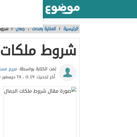
أكبر موقع عربي بالعالم
الرئيسية
/
العناية بالذات
،
جمال
/
شروط
شروط ملكات 
مريم مسا
تمت الكتابة بواسطة:
آخر تحديث:
١٤:٤٩ ، ٢٨ ديسمبر ٢٠٢١