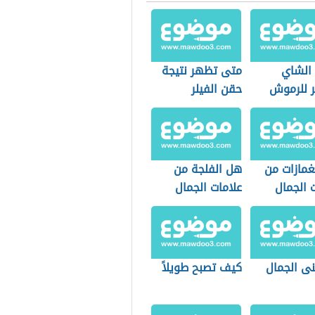
 الشاي
متى تظهر نتيجة
ر للرموش
حقن الفيلر
غمازات من
هل الفلجة من
 الجمال
علامات الجمال
نى الجمال
كيف تصبح طويلاً