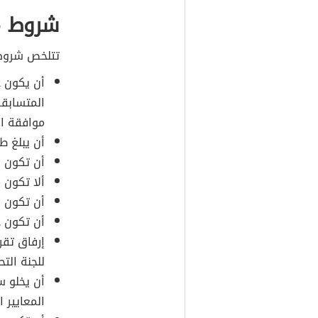
شروط م
تتلخص شروط 
موافقة ال
أن يبلغ طولها ما ب
أن تكون ق
ألا تكون 
أن تكون
م
أن تكون ذ
إرفاق تقر
للجنة التح
أن يخلو س
المعايير ا