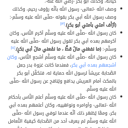
حياته، وكذلك أبو بكر -رضي الله عنه-.
وصف الله -تعالى- رسول الله بأنَّه رؤوف رحيم، وكذلك
وصف رسول الله أبي بكر بقوله -صلّى الله عليه وسلّم-:
(أرْأَف أمتي بأمتي أبو بكرٍ)
.
[١٣]
كان رسول الله -صلَّى الله عليه وسلَّم أكرم النَّاس، وكان
أكرمهم بعده أبي بكر لقول رسول الله -صلَّى الله عليه
وسلَّم-:
(ما نفعَني مالٌ قطُّ ، ما نفَعني مالُ أبي بَكرٍ).
[١٤]
كان رسول الله -صلَّى الله عليه وسلَّم أشجع النَّاس،
وكان
أشجعهم بعده أبي بكر
، فعندما كانت غزوة بدر جعل
الصَّحابة عريشاً لرسول الله حماية له، فتكفَّل أبو بكر
بالمكث أمام العريش يدافع ويُنافح عن رسول الله -صلَّى
الله عليه وسلَّم.
كان رسول الله -صلَّى الله عليه وسلَّم أعلم النَّاس بأحكام
الله -تعالى- وأوامره ونواهييه، وكان أعلمهم بعده أبي
بكر، وممَّا يُظهر ذلك أنَّه عندما توفي رسول الله -صلَّى
الله عليه وسلَّم لم يعرف أحد من الصَّحابة كيفية التَّعامل