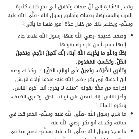
وتجدر الإشارة إلى أنَّ صفات وأخلاق أبي بكرٍ كانت كثيرةَ
القرب والمشابهة بصفات وأخلاق رسول الله -صلَّى الله عليه
وسلَّم- ويظهر ذلك من خلال عدَّة أمور منها ما يأتي:
[١١]
وصفت خديجة -رضي الله عنها- رسول الله عندما جاء
إليها مسرعاً من غار حراء بقولها:
(كَلّا واللَّهِ ما يُخْزِيكَ اللَّهُ أبَدًا، إنَّكَ لَتَصِلُ الرَّحِمَ، وتَحْمِلُ
الكَلَّ، وتَكْسِبُ المَعْدُومَ،
وتَقْرِي الضَّيْفَ، وتُعِينُ علَى نَوائِبِ الحَقِّ)
،
[١٢]
وكذلك وصف
ابن الدغنة أبي بكر -رضي الله عنه- عندما أرادت قريش
إخراجه من مكَّة بقوله: "مثلك لا يخرج؛ أنت أكرم الناس،
وأعز الناس، إنك لتعين على نوائب الحق، وتقري الضيف،
وتكرم السائل".
ما شرب رسول الله -صلَّى الله عليه وسلَّم- الخمر قط في
حياته، وكذلك أبو بكر -رضي الله عنه-.
ما سجد رسول الله -صلَّى الله عليه وسلَّم- لصنمٍ قط في