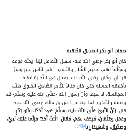
صفات أبو بكر الصديق الخُلقية
كان أبو بكر -رضي الله عنه- سهل التَّعامل ليِّناً، يحبُّه قومه
ومؤلَّفاً لهم، عظيم الشَّأن والنَّسَب، أعلم النَّاس بخيرِ وشرِّ
قريش، وكان -رضي الله عنه- يعمل في التِّجارة فعُرف
بأخلاقه الحسنة حتى كان مثالاً للتَّاجر الصَّادق الخلوق طيِّب
المجالسة، لا سيما وأنَّ رسول الله -صلّى الله عليه وسلّم- قد
وصفه بالصِّديق لما ثبت عن أنس بن مالك -رضي الله عنه-
قال:
(أنَّ النَّبيَّ صَلَّى اللهُ عليه وسلَّمَ صَعِدَ أُحُدًا، وأَبُو بَكْرٍ،
وعُمَرُ، وعُثْمَانُ، فَرَجَفَ بهِمْ، فَقَالَ: اثْبُتْ أُحُدُ؛ فإنَّما عَلَيْكَ نَبِيٌّ،
وصِدِّيقٌ، وشَهِيدَانِ).
[٨]
[٩]
[١٠]