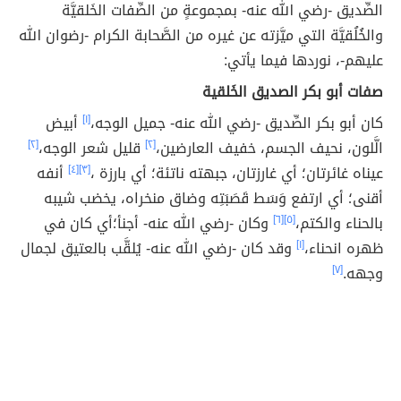
الصِّديق -رضي الله عنه- بمجموعةٍ من الصِّفات الخَلقيَّة
والخُلُقيَّة التي ميَّزته عن غيره من الصَّحابة الكرام -رضوان الله
عليهم-، نوردها فيما يأتي:
صفات أبو بكر الصديق الخَلقية
كان أبو بكر الصِّديق -رضي الله عنه- جميل الوجه،
[١]
أبيض
الَّلون، نحيف الجسم، خفيف العارضين،
[٢]
قليل شعر الوجه،
[٢]
عيناه غائرتان؛ أي غارزتان، جبهته ناتئة؛ أي بارزة ،
[٣]
[٤]
أنفه
أقنى؛ أي ارتفع وَسَط قَصَبَتِه وضاق منخراه، يخضب شيبه
بالحناء والكتم،
[٥]
[٦]
وكان -رضي الله عنه- أجنأ؛أي كان في
ظهره انحناء،
[١]
وقد كان -رضي الله عنه- يُلقَّب بالعتيق لجمال
وجهه.
[٧]