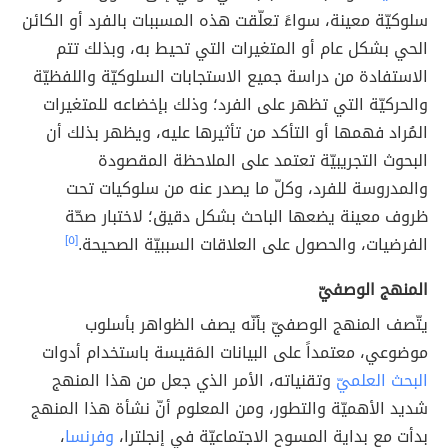
سلوكيّة معينة، سواءً تعلّقت هذه المسببات بالفرد أو الكائن
الحي بشكل عام أو المتغيرات التي تحيط به، وبذلك تتم
الاستفادة من دراسة جميع الاستجابات السلوكيّة واللفظيّة
والحركيّة التي تظهر على الفرد؛ وذلك بإخضاعه للمتغيرات
المُراد فهمها أو التأكد من تأثيرها عليه، ويظهر بذلك أن
البحوث التجريبيّة تعتمد على الملاحظة المقصودة
والمدروسة للفرد، وكلّ ما يصدر عنه من سلوكيات تحت
ظروف معينة يضعها الباحث بشكل دقيق؛ لاختبار صحّة
الفرضيات، والحصول على العلاقات السببيّة الصحيحة.
[٥]
المنهج الوصفيّ
يتّصف المنهج الوصفيّ بأنّه يصف الظواهر بأسلوب
موضوعي، معتمداً على البيانات المَقيسة باستخدام أدوات
البحث العلميّ
وتقنياته، الأمر الذي جعل من هذا المنهج
شديد الأهميّة والتطور، ومن المعلوم أنّ نشأة هذا المنهج
بدأت مع بداية المسوح الاجتماعيّة في إنجلترا،
وفرنسا
،