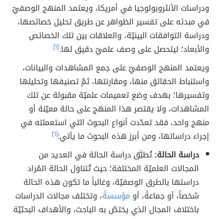
ودراسات الأنثروبولوجيا في أمريكا، ويعتمد المنهج الوصفيّ
في مبدئه على تفسير الظواهر عن طريق تحليل خصائصها،
ودراسة التوافقات البينيّة، والعلاقات بين تلك الخصائص
والأبعاد؛ ليتحصل على وصف علميّ دقيق لها.
[٦]
ويعتمد المنهج الوصفيّ على جمع المشاهدات والبيانات،
واستنباط الحقائق منها، ومقارنتها، ثمّ تصنيفها وتحليلها
وتفسيرها؛ بهدف وضع تعميمات علميّة مقبولة عن تلك
المشاهدات، ولا يقتصر هذا المنهج على حالة معيّنة أو
منهج واحد، فقد تعدّدت أنواع البحوث التي استعملته في
إجراء دراساتها، ومن أبرز هذه البحوث ما يأتي:
[٦]
دراسة الحالة:
تُطبَّق دراسة الحالة في العديد من
المجالات العلميّة المختلفة؛ حيث تُتناوَل الحالة المُراد
دراستها بالطرق الوصفيّة، وغالباً ما تكون هذه الحالة
شخصاً، أو جماعةً، أو
مؤسسةً
، وتختلف مجالات الدراسات
باختلاف المجال الذي يختصّ به الباحث، والأهداف البحثيّة