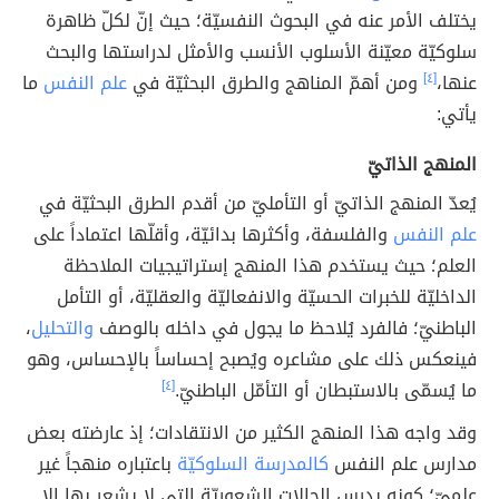
يختلف الأمر عنه في البحوث النفسيّة؛ حيث إنّ لكلّ ظاهرة
سلوكيّة معيّنة الأسلوب الأنسب والأمثل لدراستها والبحث
عنها،
[٤]
ومن أهمّ المناهج والطرق البحثيّة في
علم النفس
ما
يأتي:
المنهج الذاتيّ
يُعدّ المنهج الذاتيّ أو التأمليّ من أقدم الطرق البحثيّة في
علم النفس
والفلسفة، وأكثرها بدائيّة، وأقلّها اعتماداً على
العلم؛ حيث يستخدم هذا المنهج إستراتيجيات الملاحظة
الداخليّة للخبرات الحسيّة والانفعاليّة والعقليّة، أو التأمل
الباطنيّ؛ فالفرد يُلاحظ ما يجول في داخله بالوصف
والتحليل
،
فينعكس ذلك على مشاعره ويُصبح إحساساً بالإحساس، وهو
ما يُسمّى بالاستبطان أو التأمّل الباطنيّ.
[٤]
وقد واجه هذا المنهج الكثير من الانتقادات؛ إذ عارضته بعض
مدارس علم النفس
كالمدرسة السلوكيّة
باعتباره منهجاً غير
علميّ؛ كونه يدرس الحالات الشعوريّة التي لا يشعر بها إلا