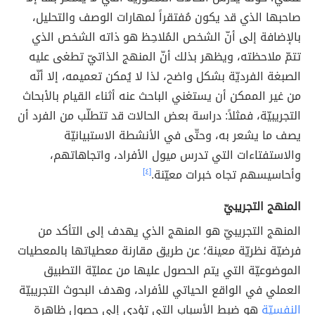
صاحبها الذي قد يكون مُفتقراً لمهارات الوصف والتحليل،
بالإضافة إلى أنّ الشخص المُلاحِظ هو ذاته الشخص الذي
تتمّ ملاحظته، ويظهر بذلك أنّ المنهج الذاتيّ تطغى عليه
الصبغة الفرديّة بشكل واضح، لذا لا يُمكن تعميمه، إلا أنّه
من غير الممكن أن يستغني الباحث عنه أثناء القيام بالأبحاث
التجريبيّة، فمثلاً: دراسة بعض الحالات قد تتطلّب من الفرد أن
يصف ما يشعر به، وحتّى في الأنشطة الاستبيانيّة
والاستفتاءات التي تدرس ميول الأفراد، واتجاهاتهم،
وأحاسيسهم تجاه خبرات معيّنة.
[٤]
المنهج التجريبيّ
المنهج التجريبيّ هو المنهج الذي يهدف إلى التأكد من
فرضيّة نظريّة معينة؛ عن طريق مقارنة معطياتها بالمعطيات
الموضوعيّة التي يتم الحصول عليها من عمليّة التطبيق
العملي في الواقع الحياتي للأفراد، وهدف البحوث التجريبيّة
النفسيّة
هو ضبط الأسباب التي تؤدي إلى حصول ظاهرة