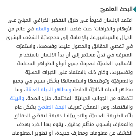
البحث العلميّ
اعتمد الإنسان قديماً على طرق التفكير الخرافي المبنيّ على
الأوهام والخرافات؛ حيث ضاعت المعرفة
والعلم
في عالم من
الخيال والميتافيزيقا، بالإضافة إلى محدوديّة الشغف البشريّ
في تقصي الحقائق والحصول عليها وفهمها، واستمرّت
المعرفة في تدنٍّ مستمر إلى أن بدأ الانسان باستخدام
الأساليب العلميّة لمعرفة جميع أنواع الظواهر المختلفة
وتفسيرها، وكان ذلك بالاعتماد على الخبرات الحسيّة
والمعرفيّة وتوظيفها واستعمالها بشكل سليم في جميع
مظاهر الحياة الذاتيّة الخاصة
ومظاهر الحياة العامّة
، وما
تتضمّنه من الجوانب الحياتيّة المختلفة، مثل: الصحة،
والبيئة
،
والاقتصاد. ومن الممكن تعريف
البحث العلميّ
بشكل عام
بأنّه الطريقة العلميّة والتجريبيّة الدقيقة لتقصّي الحقائق
والمعارف بأسلوب منظّم ودقيق، يقوم بها الفرد بهدف
الكشف عن معلومات ومعارف جديدة، أو تطوير المعلومات