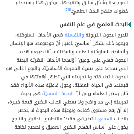
الموجودة بشكل سابق وتنقيحها، ويكون هذا باستخدام
خطوات منهج البحث العلميّ.
[١]
[٢]
البحث العلميّ في علم النفس
تندرج البحوث التربويّة
والنفسيّة
ضمن الأبحاث السلوكيّة،
ويعود ذلك بشكل أساسيّ باعتبار أنّ موضوعها هو الإنسان
وأنماطه السلوكيّة العامة والمختلفة، أمّا طبيعة هذه
البحوث فهي على نوعين؛ أوّلهما الأبحاث النظريّة البحتة
التي تساعد على تنمية المعرفة الأساسيّة، والنوع الثاني هو
البحوث التطبيقيّة والتجريبيّة التي تظهر أهميّتها في
قيمتها في الحياة العمليّة، وحول فاعليّة هذه الأنواع فقد
كان بعض العلماء يرون أنّ
البحوث النفسيّة
هي بحوث
تجريبيّة إلى حد واضح ولا تعطي الجانب النظري قيمة كبيرة،
إلا أنّ رفع مستوى كفاءة ونوعيّة هذه البحوث لا ينحصر
بالجانب
العملي
التطبيقي فقط؛ فالتطبيق الدقيق والناجح
يكون على أساس الفهم النظري العميق والصحيح لكافة