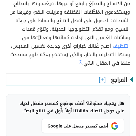
من الاتساخ والتصبّغ بالبقع أو غيرها، فيغسلونها بانتظامٍ،
ويستخدمون المُنظّفات المُختلفة ومزيلات البقع، وغيرها من
المُنتجات؛ للحصول على أفضل النتائج والحفاظ على جودّة
النسيج، ومع تقدّم التكنولوجيا الحديثة، وتنوّع مُعدات
وماكنات الغسيل التي ازدادت كفائتها وفعاليّتها في
التنظيف
أصبح هُنالك خياراتٍ أخرى جديدة لغسيل الملابس،
ومنها التنظيف بالبخار، والذي يُستخدم بعدّة طرقٍ سنتحدث
عنها في المقال الآتي.
[٢]
المراجع
هل يعجبك محتوانا؟ أضف موضوع كمصدر مفضل لديك
على جوجل لتصلك مقالاتنا أولاً بأول في نتائج البحث.
أضف كمصدر مفضل على Google