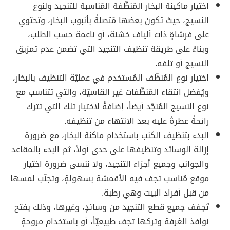
اختيار ماكينة البخار المُنظّفة المُناسبة للتنجيد ولنوع
النسيج، حيث تكون بعضها مُتصلةً بأنبوب البخار، وتحتوي
على فرشاةٍ ذات ألياف خشنة، أو ناعمة حسب الطلب،
وبناءً على طريقة تنظيف التنجيد التي تضمن عدم تمزيق
النسيج أو تلفه.
اختيار نوع المُنظّف المُستخدم في عمليّة التنظيف بالبخار،
ويُفضل انتقاء المُنظّفات غير القاسيّة، والتي تتناسب مع
نوع النسيج المُنجّد أيضاً، إضافةً لاختيار تلك التي تترك
رائحةً عطرةً عليه بعد الانتهاء من تنظيفه.
البدء بتنظيف الكنب باستخدام ماكنة البخار، مع ضرورة
إزالة الوسائد وتنظيفها على حدى أولاً، ثم البدء بالمقاعد
والجوانب وجميع أجزاء التنجيد، ولا ننسى ضرورة اختيار
موقع مُناسب تجف فيه الأقمشة بسهولةٍ، وتجنّب لمسها
من قبل أفراد البيت وهي رطبة.
تُجفف جميع قطع التنجيد من وسائدٍ، وغيرها، وذلك بفتح
نوافذ الغرفة وتركها تجف طبيعيّاً، أو باستخدام مروحةٍ