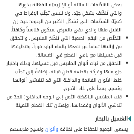
بعض المُنظّفات السائلة أو الإنزيميّة الفعّالة بدورها
والتي تُنظّف بشكلٍ جيّد، ولا ننسى تجنّب الإفراط في
كميّة المُنظّفات التي تُشكّل الكثير من الرغوة؛ حيث إن
القليل منها والذي يفي بالغرض سيكون مُناسباً وكافيّاً.
التخلّص من البقع الصعبة التي تُلطّخ الملابس، والتحقق
من إزالتها تماماً عبر نقعها بالماء البارد فوراً، وتنظيفها
قبل غسيلها مع باقي القطع في الغسالة.
التحقق من ثبات ألوان الملابس قبل غسيلها، وذلك باختبار
جزءٍ منها وفركه بقطعة قطنٍ مُبللة، إضافةً إلى تجنّب
خلط الألوان الفاتحة والداكنة التي قد تتلاشى ألوانها
وتُسبب بقعاً على تلك الأخرى.
قلب الملابس الباهظة الثمن إلى الوجه الداخليّ؛ للحدّ من
تلاشي الألوان وفقدانها، وبُهتان تلك القطع الثمينة.
الغسيل بالبخار
يسعى الجميع للحفاظ على نظافة
وألوان
ونسيج ملابسهم