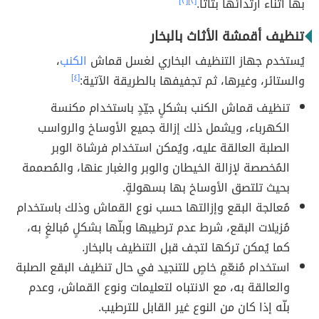
بها أثناء ارتدائها بتاتاً.
[٢]
[٣]
تنظيف أقمشة الأثاث بالبخار
يُستخدم جهاز التنظيف البخاري لغسل قماش
الكنب
،
والستائر، وغيرها، ثم تجفيفها بالطريقة الآتية:
[٤]
تنظيف قماش الكنب بشكلٍ جيّدٍ باستخدام مكنسة
الكهرباء، ويشمل ذلك إزالة جميع الأوساخ والرواسب
الصلبة العالقة عليه، ويُمكن استخدام فرشاة الوبر
المُخصصة لإزالة الخيطان والوبر والغبار عنها، والمُصممة
بحيث تلتصق الأوساخ بها بسهولةٍ.
مُعالجة البقع وإزالتها حسب نوع القماش وذلك باستخدام
مُزيلات البقع، شرط عدم ترطيبها وبلّها بشكلٍ مُبالغٍ به،
كما يُمكن تركها لتجف قبل التنظيف بالبخار.
استخدام مُنعّمٍ خاصٍ للتنجيد في حال تنظيف البقع الصلبة
والعالقة به، مع الانتباه لتعليمات ونوع القماش، وعدم
بلّه إذا كان من النوع غير القابل للترطيب.