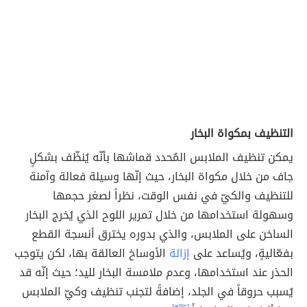
التنظيف بمكواة البخار
يمكن تنظيف الملابس المُحدد قماشها بأنّه يُنظّف بشكلٍ
جاف من خلال مكواة البخار، حيث إنّها وسيلة فعالة وآمنة
للتنظيف والكيّ في نفس الوقت، نظراً لصغر حجمها
وسهولة استخدامها من خلال تمرير اللوح الذي يُخرج البخار
الساخن على الملابس، والذي بدوره يخترق أنسجة القطع
بفعّاليةٍ، ويُساعد على
إزالة
الأوساخ العالقة بها، لكن يتوجب
الحذر عند استخدامها، وعدم ملامسة البخار لليد؛ حيث إنّه قد
يُسبب حروقاً في الجلد، إضافةً لتجنب تنظيف وكيّ الملابس