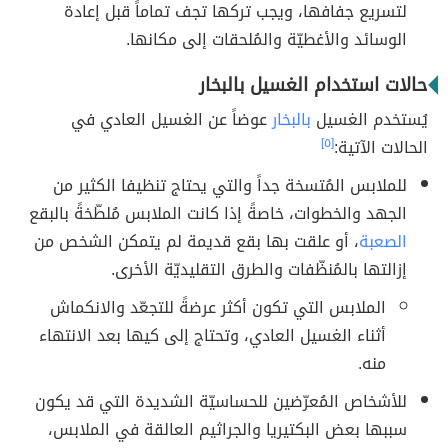
لتسريع جفافها، ويجب تركها تجف تماماً قبل إعادة
الوسائد والأغطيّة والمُلحقات إلى مكانها.
حالات استخدام الغسيل بالبخار
يُستخدم الغسيل
بالبخار
عوضاً عن الغسيل العادي في
الحالات الآتية:
[٥]
للملابس المُتسخة جداً والتي يحتاج تنظيفا الكثير من
الجهد والخطوات، خاصةً إذا كانت الملابس مُلطّخةً بالبقع
الصعبة
، أو علقت بها بقع قديمة لم يتمكن الشخص من
إزالتها بالمُنظّفات والطرق التقليديّة الأخرى.
الملابس التي تكون أكثر عرضةً للتجعّد والانكماش
أثناء الغسيل العادي، وتحتاج إلى كيها بعد الانتهاء
منه.
للأشخاص المُعرّضين للحساسيّة الشديدة التي قد يكون
سببها بعض البكتيريا والجراثيم العالقة في الملابس،