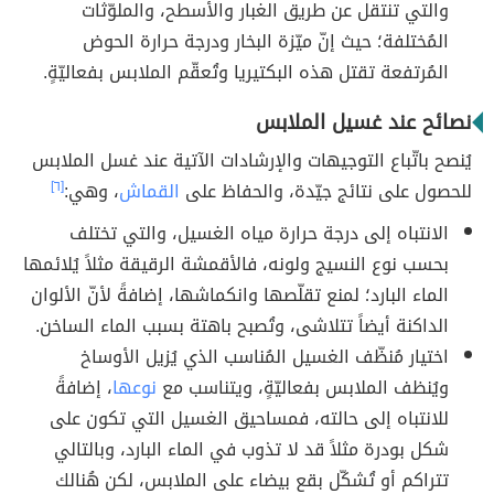
والتي تنتقل عن طريق الغبار والأسطح، والملوّثات
المُختلفة؛ حيث إنّ ميّزة البخار ودرجة حرارة الحوض
المُرتفعة تقتل هذه البكتيريا وتُعقّم الملابس بفعاليّةٍ.
نصائح عند غسيل الملابس
يُنصح باتّباع التوجيهات والإرشادات الآتية عند غسل الملابس
للحصول على نتائج جيّدة، والحفاظ على
القماش
، وهي:
[٦]
الانتباه إلى درجة حرارة مياه الغسيل، والتي تختلف
بحسب نوع النسيج ولونه، فالأقمشة الرقيقة مثلاً يُلائمها
الماء البارد؛ لمنع تقلّصها وانكماشها، إضافةً لأنّ الألوان
الداكنة أيضاً تتلاشى، وتُصبح باهتة بسبب الماء الساخن.
اختيار مُنظّف الغسيل المُناسب الذي يُزيل الأوساخ
ويُنظف الملابس بفعاليّةٍ، ويتناسب مع
نوعها
، إضافةً
للانتباه إلى حالته، فمساحيق الغسيل التي تكون على
شكل بودرة مثلاً قد لا تذوب في الماء البارد، وبالتالي
تتراكم أو تُشكّل بقع بيضاء على الملابس، لكن هُنالك