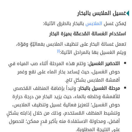
غسيل الملابس بالبخار
يُمكن غسل
الملابس
بالبخار بالطرق الآتية:
استخدام الغسالة المُدعمّة بميزة البخار
تعمل غسالة البخار على تنظيف الملابس بفعاليّةٍ وقوّة،
ويتم الغسيل بها بالمراحل الآتية:
[١]
التحضير الغسيل
: وتتم هذه المرحلة أثناء صب المياه في
حوض الغسيل، حيث يُساعد بخار الماء على نقع وغمر
أقمشة الملابس بشكلٍ تامٍ.
مرحلة الغسيل بالبخار
: وتبدأ بإضافة المنظف المُخصص
للأقمشة وخلطه بالماء، حيث يزيد البخار من درجة حرارة
حوض الغسيل؛ لتعزيز فعالية غسيل وتنظيف الملابس،
وتنشيط المنظف المُستخدم، وذلك من خلال إذابته بشكلٍ
أفضل، ومحاولة الاستفادة منه بأكبر قدرٍ ممكن؛ للحصول
على النتيجة المطلوبة.