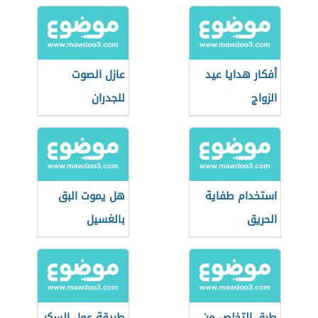
أفكار هدايا عيد
عازل الصوت
الزواج
للجدران
استخدام طفاية
هل يموت البق
الحريق
بالغسيل
طرق التخلص من
طريقة عمل السكر