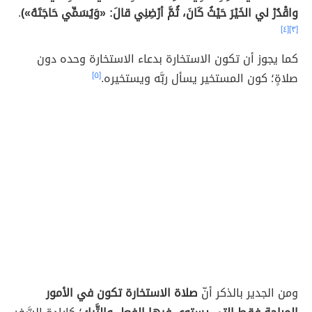
واقْدُرْ لي الخَيْرَ حَيْثُ كَانَ، ثُمَّ أرْضِنِي قالَ: «وَيُسَمِّي حَاجَتَهُ»)
.
[٤]
[٣]
كما يجوز أن تكون الاستخارة بدعاء الاستخارة وحده دون
صلاةٍ؛ كون المستخير يسأل ربَّه ويستخيره.
[٥]
ومن الجدير بالذكر أنّ
صلاة الاستخارة تكون في الأمور