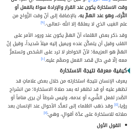
وقت الاستخارة يكون عند القرار والإرادة سواءً بالفعل أو
التَّرك، وهو عند الهمِّ به
، بالإضافة إلى أنّ وقت الزَّواج من
علم الغيب الذي لا يعلمُهُ إلا الله -تعالى-.
[٩]
وقد ذكر بعض العُلماء أنّ الهمَّ يكون عند ورود الأمر على
القلب وقبل أن يتمكَّن عنده ويميل إليه ميلاً شديداً، وقيل إنّ
الهمَّ هو العزيمة؛ لأنّ الخواطر لا ترد على الشخص وتستمرُّ
معه إلّا في حال قَصَد الفعل وصمَّم عليه.
[١٠]
كيفية معرفة نتيجة الاستخارة
يعرف الإنسان نتيجة استخارته من خلال بعض علاماتٍ قد
تظهر عليه أو قد تظهر له بعد صلاة الاستخارة؛ من انشراح
الصَّدر لفعل الشَّيء أو عدمه، وليس شرطاً أن يرى مناماً أو
رؤيا،
[٥]
وقد ذهب العُلماء إلى تعدُّد الأحوال عند الإنسان بعد
صلاته للاستخارة على عدَّة أقوالٍ، وهي:
[١١]
القول الأول