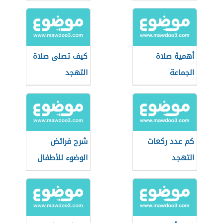
أهمية صلاة
كيف تصلى صلاة
الجماعة
التهجد
كم عدد ركعات
شرح فرائض
التهجد
الوضوء للأطفال