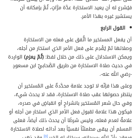
فيُشرع له أن يعيد الاستخارة عدَّة مرَّاتٍ، ثُمَّ بإمكانه أن
يستشير غيره بهذا الأمر.
القول الرابع
أن يفعل المستخير ما اتُّفق على فعله من الاستخارة
وصلاتها ثمّ يُقْدِم على فعل الأمر الذي استخار من أجله،
ويمكن الاستدلال على ذلك من خلال لفظ:
(ثُمّ يعزم)
الواردة
في حديث صلاة الاستخارة من طريق الصَّحابيِّ ابن مسعودٍ
-رضي الله عنه-.
وعلى هذا فإنّه لا توجد علامة محدَّدةٌ على المُستخير أن
ينتظر حصولها عقب صلاة الاستخارة، فقد لا يحدث شيءٌ،
وفي حال شعر المُستخير بانشراحٍ أو انقباضٍ في صدره،
فيكون هذا علامة لقبول فعل الأمر الذي استخار من أجله أو
علامةٌ لعدم فعله، وليس شرطًا أن يحدث ذلك أيضاً، فعلى
المسلم أن يبقى مطمئنّاً نفسيّاً بعد أدائه لصلاة الاستخارة
ويوقن بأنّ الله -سبحانه- سيختار له الخير.
[٥]
وقد ذهب