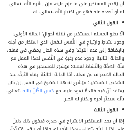
أن يُقدم المستخير على ما عزم عليه، فإن يسَّره الله -تعالى-
له أو أبعده عنه فهو من اختيار الله -تعالى- له.
القول الثاني
ألّا يخلو المسلم المستخير من ثلاثة أحوالٍ؛ الحالة الأولى:
وجود نشاطٍ وارتياحٍ في النَّفس للفعل الذي استخار من أجله
بالإضافة إلى عدم التردّد؛ وفي هذه الحال يمضي في فعله،
والحالة الثانية: وجود عدم رغبةٍ في النَّفس لهذا العمل مع
قلّة الهمَّة والنَّشاط لفعله؛ فيُشرَع للمستخير في هذه
الحالة الانصراف عن فعله، أمّا الحالة الثالثة: بقاء التَّردُّد عند
الشخص المُستخير؛ فيُشرع له هنا المُضيُّ في الفعل إن كان
يعتقد أنّ فيه فائدةً تعود عليه، مع
حُسن الظَّنِّ بالله
-تعالى-
بأنّه سيدبِّر أمره ويختار له الخير.
القول الثالث
إمّا أن يجد المستخير الانشراح في صدره فيكون ذلك دليلٌ
على اختيار الله -تعالى- هذا الأمر له، وإمّا أن يبقى مُتردِّداً،