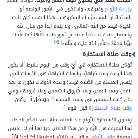
المباحة فقط التي يستوي فيها الفعل والتَّرك
؛ كإرادة السَّفر
وإرادة الزَّواج
وغيرهما، ولا تكون في الأمور الواجبة أو
المحرَّمة أو المستحبَّة أو المكروهة، لهذا السَّبب كان طلبُ
الخيرة فيها من الله -تعالى-. ولا يندم أبداً من سأل الله
واستعان به فيما يطرأ عليه من أمور دنياه كلِّها كما علَّمنا
نبيُّنا محمَّدٌ -صلَّى الله عليه وسلَّم-.
[٦]
[٧]
وقت صلاة الاستخارة
تُؤدَّى صلاةُ الاستخارة في أيِّ وقتٍ من اليوم بشرط ألّا يكون
هذا الوقت وقت كراهةٍ، وأوقات الكراهة هي الأوقات التي
يُنهى المسلم عن الصَّلاة فيها؛ وهذه الأوقات تكون ما بعد
الفجر، وبعد العصر، وعند شُروق الشمس وعند غُروبها، وفي
حال كانت الشمس في وسط السماء،
[٧]
ويُفضَّل أن يكون
وقت صلاة الاستخارة
قبل النوم.
[٨]
وتكون الاستخارة للزَّواج عند الفتاة -مثلاً- بعد تقدُّم الخاطب
لها لمعرفة هل الزَّواج من هذا الخاطب خيرٌ لها أم لا، وليس
لمعرفة
وقت الزَّواج
أو قبل أن يتقدَّم لخطبتها أيُّ أحدٍ؛
لأنّ