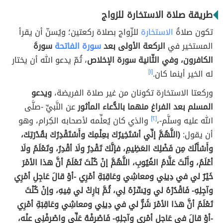
طريقة صلاة الاستخارة للزواج
تكون صلاةُ
الاستخارة
للزّواج بصلاة ركعتين؛ ويُسنّ أن يقرأ
المستخير في
الركعة الأولى بعد
سورة الفاتحة
سورةَ
الكافرون، وفي الثّانية سورة الإخلاص
، ثُمّ يدعو الله أن يختار
له الخير أينما كان.
[١]
وركعتا الاستخارة تكونان من غير صلاة الفريضة،
ويدعو
المسلم بعد الفراغ منهما بالدُّعاء المأثور
عن النَّبيِّ -صلَّى
الله عليه وسلَّم-،
[٢]
والذي كان يُعلِّمه لأصحابه الكِرام، وهو
أن يقول:
(اللَّهُمَّ إنِّي أسْتَخِيرُكَ بعِلْمِكَ وأَسْتَقْدِرُكَ بقُدْرَتِكَ،
وأَسْأَلُكَ مِن فَضْلِكَ العَظِيمِ، فإنَّكَ تَقْدِرُ ولَا أقْدِرُ، وتَعْلَمُ ولَا
أعْلَمُ، وأَنْتَ عَلَّامُ الغُيُوبِ، اللَّهُمَّ إنْ كُنْتَ تَعْلَمُ أنَّ هذا الأمْرَ
خَيْرٌ لي في دِينِي ومعاشِي وعَاقِبَةِ أمْرِي -أوْ قالَ عَاجِلِ أمْرِي
وآجِلِهِ- فَاقْدُرْهُ لي ويَسِّرْهُ لِي، ثُمَّ بَارِكْ لي فِيهِ، وإنْ كُنْتَ
تَعْلَمُ أنَّ هذا الأمْرَ شَرٌّ لي في دِينِي ومعاشِي وعَاقِبَةِ أمْرِي
-أوْ قالَ في عَاجِلِ أمْرِي وآجِلِهِ- فَاصْرِفْهُ عَنِّي واصْرِفْنِي عنْه،