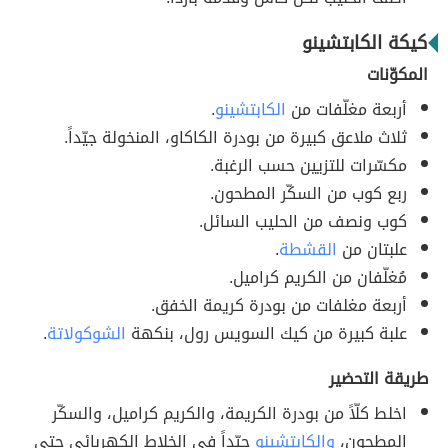
كيكة الكابتشينو
المكوّنات
أربعة مغلّفات من
الكابتشينو
.
ثلاث ملاعق كبيرة من بودرة الكاكاو، المنخولة جيّداً.
مكسّرات للتزيين حسب الرغبة.
ربع كوب من السكّر المطحون.
كوب ونصف من الحليب السائل.
علبتان من
القشطة
.
مُغلّفان من الكريم كراميل.
أربعة مغلفات من بودرة كريمة الخفق.
علبة كبيرة من كيك السويس رول، بنكهة
الشوكولاتة
.
طريقة التحضير
اخلط كلّاً من بودرة الكريمة، والكريم كراميل، والسكّر
المطحون،
والكابتشينو
جيّداً في الخلاط الكهربائي حتى