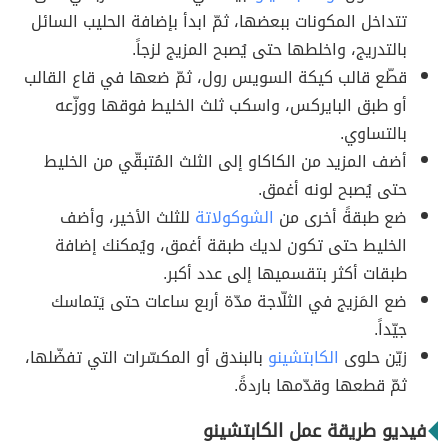
تتداخل المكونات ببعضها، ثمّ ابدأ بإضافة الحليب السائل
بالتدريج، واخلطها حتى يُصبح المزيج لزجاً.
قطّع قالب كيكة السويس رول، ثمّ ضعها في قاع القالب
أو طبق البايركس، واسكب ثلث الخليط فوقها ووزّعه
بالتساوي.
أضف المزيد من الكاكاو إلى الثلث المُتبقّي من الخليط
حتى يُصبح لونه أغمق.
ضع طبقةً أخرى من
الشوكولاتة
للثلث الأخير، وأضف
الخليط حتى تكون لديك طبقة أغمق، ويُمكنك إضافة
طبقات أكثر بتقسميها إلى عدد أكبر.
ضع المَزيج في الثلّاجة مدّة أربع ساعات حتى يَتماسك
جيّداً.
زيّن حلوى
الكابتشينو
بالبندق أو المكسّرات التي تفضّلها،
ثمّ قطعها وقدّمها باردةً.
فيديو طريقة عمل الكابتشينو