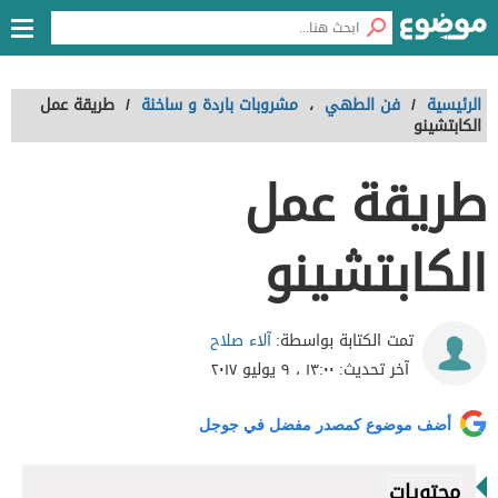
الرئيسية
/
فن الطهي
،
مشروبات باردة و ساخنة
/
طريقة عمل
الكابتشينو
طريقة عمل
الكابتشينو
آلاء صلاح
تمت الكتابة بواسطة:
آخر تحديث:
١٣:٠٠ ، ٩ يوليو ٢٠١٧
أضف موضوع كمصدر مفضل في جوجل
محتويات