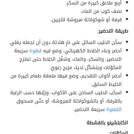
أربع ملاعق كبيرة من السكر.
نصف كوب من الماء.
قرفة أو شوكولاتة مبروشة للتزيين.
طريقة التحضير
:
سخّن الحليب السائل على نارٍ هادئة دون أن تجعله يغلي.
أحضر وعاء الخلاط الكهربائي، وضع فيه
قهوة
سريعة
التحضير، والسكر، والماء، وشغّل الخلاط حتى تمتزج
المكوّنات ويتشكّل لديك مزيج رغويّ.
أحضر أكواب التقديم، وضع فيها ملعقة طعام كبيرة من
الخليط السابق.
اسكب الحليب الساخن على الأكواب، وزيّنها حسب الرغبة
بالقرفة، أو بالشوكولاتة المبروشة، أو حتّى مسحوق
القهوة
سريعة التحضير.
الكابتشينو بالقشطة
المكوّنات
: