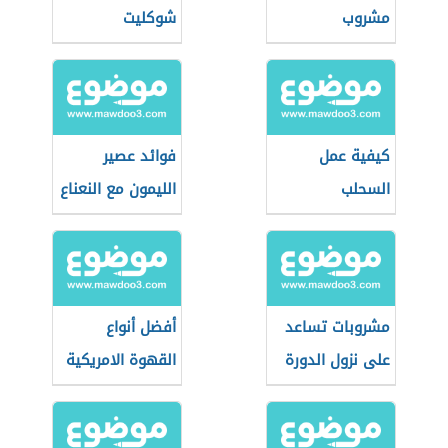
مشروب
شوكليت
الشوكولاتة
الساخنة
كيفية عمل
فوائد عصير
السحلب
الليمون مع النعناع
مشروبات تساعد
أفضل أنواع
على نزول الدورة
القهوة الامريكية
الشهرية