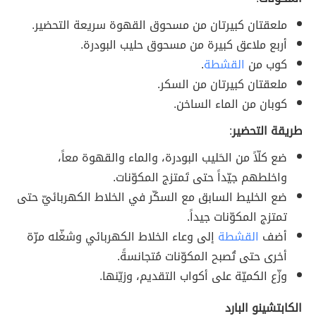
ملعقتان كبيرتان من مسحوق القهوة سريعة التحضير.
أربع ملاعق كبيرة من مسحوق حليب البودرة.
كوب من
القشطة
.
ملعقتان كبيرتان من السكر.
كوبان من الماء الساخن.
طريقة التحضير
:
ضع كلّاً من الحَليب البودرة، والماء والقهوة معاً،
واخلطهم جيّداً حتى تَمتزج المكوّنات.
ضع الخليط السابق مع السكّر في الخلاط الكهربائيّ حتى
تمتزج المكوّنات جيداً.
أضف
القشطة
إلى وعاء الخلاط الكهربائي وشغّله مرّة
أخرى حتى تُصبح المكوّنات مُتجانسةً.
وزّع الكميّة على أكواب التقديم، وزيّنها.
الكابتشينو البارد