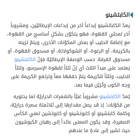
الكابتشينو
يعدّ الكاباتشينو إبداعاً آخر من إبداعات الإيطاليّين، ومَشروباً
آخر لمحبّي القهوة، فهو يتكوّن بشكلٍ أساسيّ من القهوة،
مع إضافة الحليب أو بعض المكوّنات الأخرى، ويتمّ تزينه
بالكريمة، أو الرغوة، أو الشوكولاتة، أو مسحوق القهوة، أو
مسحوق القرفة. حسب الوصفة الإيطاليّة فإنّ
الكابتشينو
يَعتمد على مبدأ الثلث أي إنّ ثلثاً لقهوة الإسبرسو، وثلثاً
للحليب، وثلثاً للكريمة يتمّ خفقها معاً وترتفع الكريمة على
وجه الكوب وتُزيّن فيما بعد.
يُعدّ
الكابتشينو
مشروباً غنيّاً بالسّعرات الحراريّة لما يحتويه
من مُكوّنات؛ إذ قَد يصل مقدارها إلى ثلاثمئة سعرة حراريّة،
وكلمة كابتشينو أو كابوتشينو أو كابوتشين تعني الكأس
الصغيرة، وقد يكون المعنى عائداً إلى رهبان الكبوشيون
حيث تشير إلى عادةٍ ما عندهم.