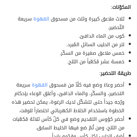
المكوّنات
:
ثلاث ملاعق كبيرة وثلث من مسحوق
القهوة
سريعة
التّحضير.
كوب من الماء الدافئ.
لتر من الحليب السائل المُبرد.
خمس ملاعق صغيرة من السكّر.
خمسة عشر مُكعّباً من الثلج.
طريقة التحضير
:
أحضر وعاءً وضع فيه كلّاً من مَسحوق
القهوة
سريعة
التحضير، والسكّر، والماء الدافئ، وأغلق الوعاء بإحكام
ورّجه جيداً حتى تتشكّل لديك الرغوة، يمكن تحضير هذه
الخطوة باستخدام الخلاط الكهربائي اختصاراً للوقت.
أحضر كؤوس التقديم وضع في كلّ كأس ثلاثة مُكعّبات
من الثلج، ومن ثُمّ ضع فيها الخليط السابق.
أضف الحليب لكل كأس وقدّمه بارداً.