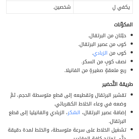
يكفي لِ
شخصين.
المكوِّنات
حبّتان من البرتقال.
كوب من عصير البرتقال.
كوب من
الزبادي
.
نصف كوبٍ من السكر.
ربع ملعقةٍ صغيرةٍ من الفانيلا.
طريقة التَّحضير
تقشير البرتقال وتقطيعه إلى قطع متوسطة الحجم، ثمَّ
وضعه في وعاء الخلاط الكهربائي.
إضافة عصير البرتقال،
السّكر
، الزبادي والفانيليا إلى قطع
البرتقال.
تشغيل الخلاط على سرعة متوسطة، والخلط لمدة دقيقة
حتَّى تمتزج كافة المقادير.