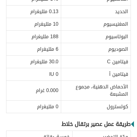
الحديد
0.13 ملليغرام
المغنيسيوم
10 ملليغرام
البوتاسيوم
188 ملليغرام
الصوديوم
6 ملليغرام
فيتامين C
30.0 ملليغرام
فيتامين أ
0 IU
الأحماض الدهنية، مجموع
0.000 غرام
المشبعة
كولسترول
0 ملليغرام
طريقة عمل عصير برتقال خلاط
مدّة التحضير
خمسة دقائق.