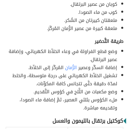
كوبان من عصير البرتقال.
كوب من ماء الصودا.
ملعقتان كبيرتان من السُّكر.
ملعقة كبيرة من عصير الرُّمان المُركّز.
طريقة التَّحضير
وضع قطع الفراولة في وعاء الخلاّط الكهربائي، وإضافة
عصير البرتقال.
إضافة السكّر وعصير
الرُّمان
المُركّز إلى الخلاّط.
تشغيل الخلاّط الكهربائي على درجة متوسطة، والخلط
لمدّة دقيقة حتَّى تتجانس كافة المكوِّنات.
وضع مكعبات من الثَّلج في كؤوس التَّقديم.
ملء الكؤوس بثلثي العصير، ثمَّ إضافة ماء الصودا،
وتقديمه مباشرة.
كوكتيل برتقال بالليمون والعسل