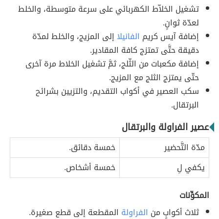
تشغيل الخلاّط الكهربائي على سرعة متوسطة، والخلط
لعدّة ثوانٍ.
إضافة آيس كريم
الفانيلا
إلى المزيج، والخلط لمدّة
دقيقة حتَّى تمتزج كافة المقادير.
إضافة مكعبات من الثّلج، ثمَّ تشغيل الخلاط مرة آخرى
حتّى يمتزج الثلج مع المزيج.
سكب العصير في أكواب التقديم، والتزيين بشرائح
البرتقال.
عصير الفراولة والبرتقال
مدّة التَّحضير
خمسة دقائق.
يكفي لِ
خمسة أشخاص.
المكوِّنات
ثلاث أكوابٍ من
الفراولة
المقطعة إلى قطع صغيرة.