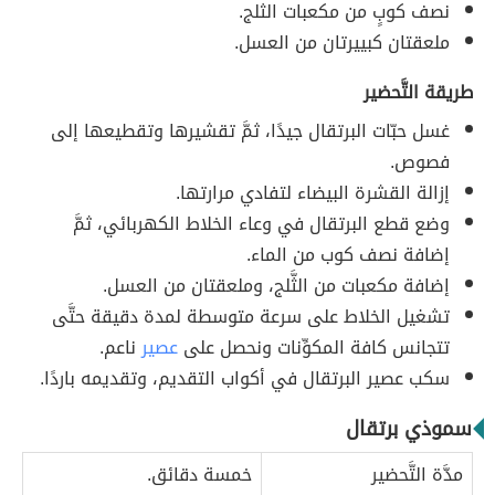
نصف كوبٍ من مكعبات الثلج.
ملعقتان كبييرتان من العسل.
طريقة التَّحضير
غسل حبّات البرتقال جيدًا، ثمَّ تقشيرها وتقطيعها إلى
فصوص.
إزالة القشرة البيضاء لتفادي مرارتها.
وضع قطع البرتقال في وعاء الخلاط الكهربائي، ثمَّ
إضافة نصف كوب من الماء.
إضافة مكعبات من الثَّلج، وملعقتان من العسل.
تشغيل الخلاط على سرعة متوسطة لمدة دقيقة حتَّى
تتجانس كافة المكوِّنات ونحصل على
عصير
ناعم.
سكب عصير البرتقال في أكواب التقديم، وتقديمه باردًا.
سموذي برتقال
مدَّة التَّحضير
خمسة دقائق.