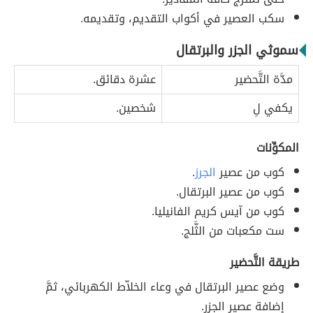
سكب العصير في أكواب التقديم، وتقديمه.
سموثي الجزر والبرتقال
مدَّة التَّحضير
عشرة دقائق.
يكفي لِ
شخصين.
المكوِّنات
كوب من عصير
الجرز
.
كوب من عصير البرتقال.
كوب من آيس كريم الفانيليا.
ست مكعبات من الثَّلج.
طريقة التَّحضير
وضع عصير البرتقال في وعاء الخلاّط الكهربائي، ثمَّ
إضافة عصير الجزر.