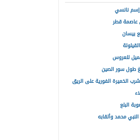
إسم نانسي
 عاصمة قطر
ع بيسان
لقيلولة
ميل للعروس
غ طول سور الصين
شرب الخميرة الفورية على الريق
اء
بة البلع
النبي محمد وألقابه