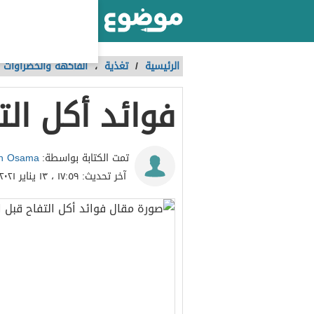
أكبر موقع عربي بالعالم
الرئيسية
/
تغذية
،
الفاكهة والخضراوات
فوائد أكل الت
h Osama
تمت الكتابة بواسطة:
آخر تحديث:
١٧:٥٩ ، ١٣ يناير ٢٠٢١