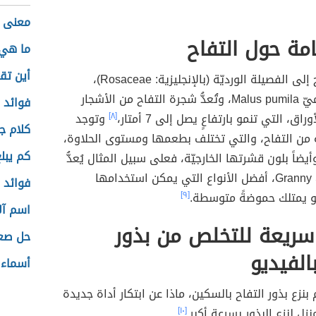
معنى 
مة حول التفاح
ما هي
أين تق
ينتمي التفاح إلى الفصيلة الورديّة (بالإنجليزية: Rosaceae)،
واسمه العلميّ Malus pumila، وتُعدُّ شجرة التفاح من الأشجار
فوائد ا
اق، التي تنمو بارتفاعٍ يصل إلى 7 أمتار،
[٨]
وتوجد
كلام ج
ة من التفاح، والتي تختلف بطعمها ومستوى الحلاوة،
كم يبل
ضاً بلون قشرتها الخارجيّة، فعلى سبيل المثال يُعدُّ
تفاح Granny Smiths، أفضل الأنواع التي يمكن استخدامها
فوائد 
 يمتلك حموضةً متوسطة.
[٩]
اسم آل
سريعة للتخلص من بذور
حل صعو
الفيديو
أسماء 
 بنزع بذور التفاح بالسكين، ماذا عن ابتكار أداة جديدة
نزل لنزع البذور بسرعة أكبر.
[١٠]