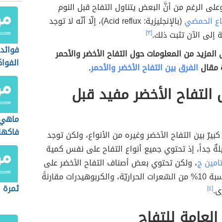
لى الرغم من أنَّ البعض يتناول التفاح قبل النوم
جاع الحمضي
(بالإنجليزية: Acid reflux)، إلّا أنّه لا توجد
 إلى الآن تثبت ذلك.
[٣]
فوائد
ى المزيد من المعلومات حول التفاح الأخضر والأحمر
الفوا
 مقال
الفرق بين التفاح الأخضر والأحمر
.
التفاح الأخضر مفيد قبل
ماهي 
فاكهة
كبيرٌ بين التفاح الأخضر وغيره من الأنواع، ولكن توجد
يلةٌ جداً، إذ تحتوي جميع أنواع التفاح على نفس كمية
امين ج
، ولكن تحتوي بعض أصناف التفاح الأخضر على
كميةٍ أقل بنسبة 10% من السّعرات الحراريّة، والكربوهيدرات مقارنةً
ثمرة ا
ى.
[٤]
 العامة للتفاح