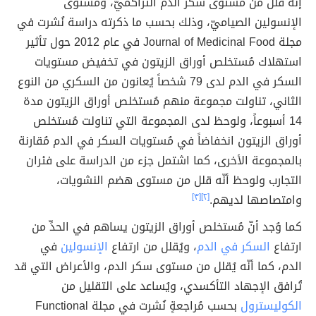
إنّه قلل من مستوى سكر الدم التراكميّ، ومستوى
الإنسولين الصياميّ، وذلك بحسب ما ذكرته دراسة نُشرت في
مجلة Journal of Medicinal Food في عام 2012 حول تأثير
استهلاك مُستخلص أوراق الزيتون في تخفيض مستويات
السكر في الدم لدى 79 شخصاً يُعانون من السكري من النوع
الثاني، تناولت مجموعة منهم مُستخلص أوراق الزيتون مدة
14 أسبوعاً، ولوحظ لدى المجموعة التي تناولت مُستخلص
أوراق الزيتون انخفاضاً في مُستويات السكر في الدم مُقارنة
بالمجموعة الأخرى، كما اشتمل جزء من الدراسة على فئران
التجارب ولوحظ أنّه قلل من مستوى هضم النشويات،
وامتصاصها لديهم.
[٢]
[٣]
كما وُجد أنّ مُستخلص أوراق الزيتون يساهم في الحدِّ من
ارتفاع
السكر في الدم
، ويُقلل من ارتفاع
الإنسولين
في
الدم، كما أنّه يُقلل من مستوى سكر الدم، والأعراض التي قد
تُرافق الإجهاد التأكسدي، ويُساعد على التقليل من
الكوليسترول
بحسب مُراجعةٍ نُشرت في مجلة Functional