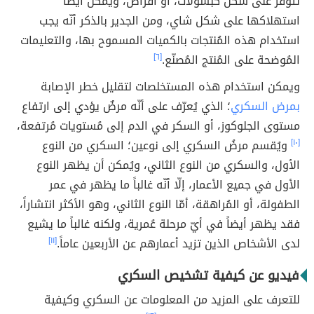
تتوفر على شكل كبسولات، أو أقراص، ويمكن أيضاً
استهلاكها على شكل شاي، ومن الجدير بالذكر أنّه يجب
استخدام هذه المُنتجات بالكميات المسموح بها، والتعليمات
المُوضحة على المُنتج المُصنّع.
[٦]
ويمكن استخدام هذه المستخلصات لتقليل خطر الإصابة
بمرض السكري
؛ الذي يُعرّف على أنّه مرضٌ يؤدي إلى ارتفاع
مستوى الجلوكوز، أو السكر في الدم إلى مُستويات مُرتفعة،
[١٠]
ويُقسم مرضُ السكري إلى نوعين؛ السكري من النوع
الأول، والسكري من النوع الثاني، ويُمكن أن يظهر النوع
الأول في جميع الأعمار، إلّا أنّه غالباً ما يظهر في عمر
الطفولة، أو المُراهقة، أمّا النوع الثاني، وهو الأكثر انتشاراً،
فقد يظهر أيضاً في أيّ مرحلة عُمرية، ولكنه غالباً ما يشيع
لدى الأشخاص الذين تزيد أعمارهم عن الأربعين عاماً.
[١١]
فيديو عن كيفية تشخيص السكري
للتعرف على المزيد من المعلومات عن السكري وكيفية