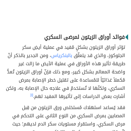
فوائد أوراق الزيتون لمرضى السكري
تؤثر أوراق الزيتون بشكلٍ مُفيد في عملية أيضِ سكر
الجلوكوز، والذي قد يتعلّق
بالبنكرياس
، ومن الجدير بالذكر أنّ
طريقة تأثير هذه الأوراق في عملية الأيض ما زالت غير
واضحة المعالم بشكل كبير، ومع ذلك فإنّ أوراق الزيتون تُعدُّ
مُكملاً غذائيّاً للمُساعدة على تقليل خطر الإصابة بمرض
السكري، ولكنّها لا تُستخدمُ في علاجه حال الإصابة به، ولكن
أشارت بعض الدراسات إلى تأثيرها المفيد لهم.
[١]
فقد يُساعد استهلاك مُستخلص ورق الزيتون من قِبل
المصابين بمرض السكري من النوع الثاني على التحكم في
مرض السكري، واستقرار مستويات سكر الدم لديهم؛ حيث