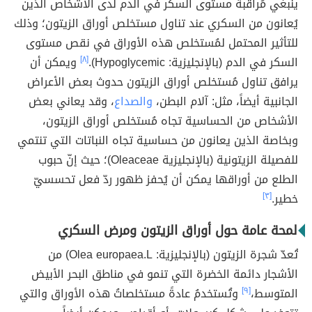
ينبغي مُراقبة مستوى السكر في الدم لدى الأشخاص الذين
يُعانون من السكري عند تناول مستخلص أوراق الزيتون؛ وذلك
للتأثير المحتمل لمُستخلص هذه الأوراق في نقص مستوى
السكر في الدم (بالإنجليزية: Hypoglycemic).
[٨]
ويمكن أن
يرافق تناول مُستخلص أوراق الزيتون حدوث بعض الأعراض
الجانبية أيضاً، مثل: آلام البطن،
والصداع
، وقد يعاني بعض
الأشخاص من الحساسية تجاه مُستخلص أوراق الزيتون،
وبخاصة الذين يعانون من حساسية تجاه النباتات التي تنتمي
للفصيلة الزيتونية (بالإنجليزية Oleaceae)؛ حيث إنّ حبوب
الطلع من أوراقها يمكن أن يُحفز ظهور ردّ فعل تحسسيّ
خطير.
[٣]
لمحة عامة حول أوراق الزيتون ومرض السكري
تُعدّ شجرة الزيتون (بالإنجليزية: Olea europaea.L) من
الأشجار دائمة الخضرة التي تنمو في مناطق البحر الأبيض
المتوسط،
[٩]
وتُستخدمُ عادةً مستخلصاتُ هذه الأوراق والتي