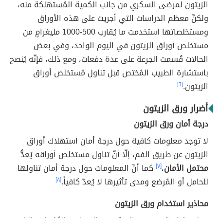
الزيتون لمرضى السكري من جانب الكمية المُستهلكة منه،
ولكنّ معظم الدراسات التي أجريت على هذه الأوراق
ومستخلصاتها استخدمت ما يُقارب 500-1000 مليغرامٍ من
مستخلص أوراق الزيتون في اليوم الواحد، وفي بعض
الحالات قُسمت الجرعة على عدة دفعات، ومع ذلك، فإنّه يُنصح
باستشارة الطبيب المُختص قبل تناول مُستخلص أوراق
الزيتون.
[٦]
أضرار ورق الزيتون
درجة أمان ورق الزيتون
لا توجد معلومات كافية حول درجة أمان استهلاك أوراق
الزيتون عن طريق الفم، إلّا أنّ تناول مستخلص أوراقه يُعدُّ
محتمل الأمان
،
[٧]
كما أنّ المعلومات حول درجة أمان تناولها
للحامل أو المُرضع ومدى تأثيرها لا يُعدّ كافياً.
[٨]
محاذير استخدام ورق الزيتون