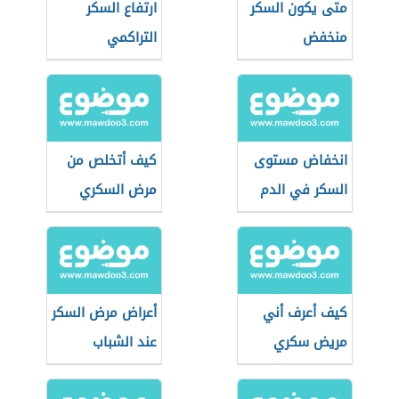
متى يكون السكر
ارتفاع السكر
منخفض
التراكمي
انخفاض مستوى
كيف أتخلص من
السكر في الدم
مرض السكري
كيف أعرف أني
أعراض مرض السكر
مريض سكري
عند الشباب