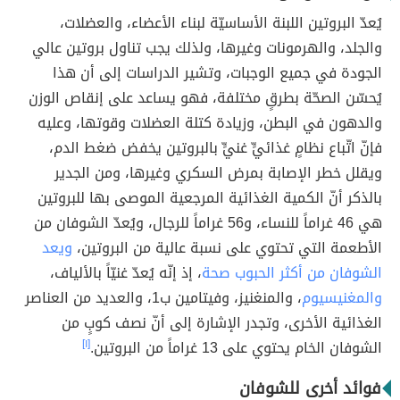
يُعدّ البروتين اللبنة الأساسيّة لبناء الأعضاء، والعضلات،
والجلد، والهرمونات وغيرها، ولذلك يجب تناول بروتين عالي
الجودة في جميع الوجبات، وتشير الدراسات إلى أن هذا
يُحسّن الصحّة بطرقٍ مختلفة، فهو يساعد على إنقاص الوزن
والدهون في البطن، وزيادة كتلة العضلات وقوتها، وعليه
فإنّ اتّباع نظامٍ غذائيٍّ غنيٍّ بالبروتين يخفض ضغط الدم،
ويقلل خطر الإصابة بمرض السكري وغيرها، ومن الجدير
بالذكر أنّ الكمية الغذائية المرجعية الموصى بها للبروتين
هي 46 غراماً للنساء، و56 غراماً للرجال، ويُعدّ الشوفان من
الأطعمة التي تحتوي على نسبة عالية من البروتين،
ويعد
الشوفان من أكثر الحبوب صحة
، إذ إنّه يُعدّ غنيّاً بالألياف،
والمغنيسيوم
، والمنغنيز، وفيتامين ب1، والعديد من العناصر
الغذائية الأخرى، وتجدر الإشارة إلى أنّ نصف كوبٍ من
الشوفان الخام يحتوي على 13 غراماً من البروتين.
[١]
فوائد أخرى للشوفان