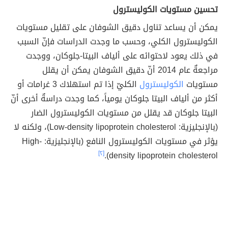
تحسين مستويات الكوليسترول
يمكن أن يساعد تناول دقيق الشوفان على تقليل مستويات
الكوليسترول الكلي، وحسب ما وجدت الدراسات فإنّ السبب
في ذلك يعود لاحتوائه على ألياف البيتا-جلوكان، ووجدت
مراجعةٌ عام 2014 أنّ دقيق الشوفان يمكن أن يقلل
مستويات
الكوليسترول
الكليّ إذا تم استهلاك 3 غرامات أو
أكثر من ألياف البيتا جلوكان يومياً، كما وجدت دراسةٌ أخرى أنّ
البيتا جلوكان قد يقلل من مستويات الكوليسترول الضار
(بالإنجليزية: Low-density lipoprotein cholesterol)، ولكنه لا
يؤثر في مستويات الكوليسترول النافع (بالإنجليزية: High-
[٢]
density lipoprotein cholesterol).