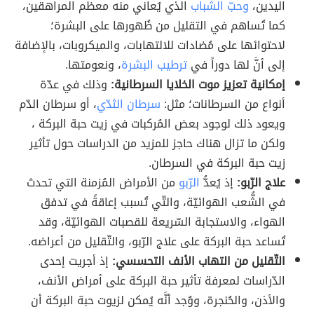
اليدين،
وحبّ الشباب
الذي يُعاني منه معظم المراهقين،
كما تُساهم في التقليل من ظُهورها على البشرة؛
لاحتوائها على مُضادات للالتهابات، والميكروبات، بالإضافة
إلى أنَّ لها دوراً في
ترطيب البشرة
، ونعومتها.
إمكانية تعزيز موت الخلايا السرطانية:
وذلك في عدّة
أنواع من السرطانات؛ مثل:
سرطان الثدّي
، أو سرطان الدّم
ويعود ذلك لوجود بعض المُركبات في زيت حبة البركة ،
ولكن ما تزال هناك حاجز للمزيد من الدراسات حول تأثير
زيت حبة البركة في السرطان.
علاج الرّبو:
إذ يُعدُّ
الرّبو
من الأمراض المُزمنة التي تحدث
في الشُّعب الهوائيّة، والتّي تُسبب إعاقةً في تدفق
الهواء، والاستجابة السّريعة للقصبات الهوائيّة، وقد
تُساعد حبة البركة على علاج الرّبو، والتّقليل من أعراضه.
التّقليل من التهاب الأنف التحسسي:
إذ أجريت إحدى
الدّراسات لمعرفة تأثير حبة البركة على أمراض الأنف،
والأذن، والحُنجرة، ووُجد أنَّه يُمكن لزيوت حبة البركة أن