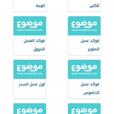
للكلى
للوجه
فوائد عسل
فوائد العسل
الصنوبر
للحروق
فوائد عسل
لون عسل السدر
الدغموس