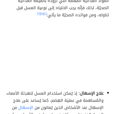
المواد الغذائية المُهمة التي تُزوّده بالقيمة الغذائية
الصحيّة، لذلك فإنّه يجب الانتباه إلى نوعية العسل قبل
تناوله، ومن فوائده الصحيّة ما يأتي:
[٤]
[٥]
[٦]
علاج الإسهال:
إذ يُمكن استخدام العسل لتهدِئة الأمعاء،
والمُساهمة في عملية الهِضم، كما يُساعد على علاج
الإسهال عند الأشخاص الذين يُعانون من
الإسهال
من