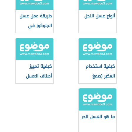
أنواع عسل النحل
طريقة عمل عسل
الجلوكوز في
المنزل
كيفية استخدام
كيفية تمييز
العكبر (صمغ
أصناف العسل
النحل)
التركي
ما هو العسل الحر