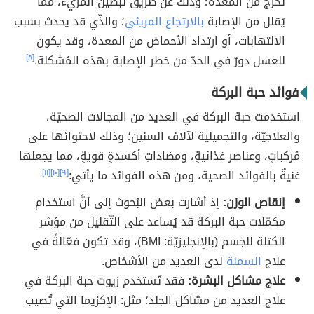
تخرُج من المعدة؛ وذلك عن طريق تبطين المريء، مما
يُقلل من الإصابة
بالارتجاع المريئي
؛ والذّي قد يحدث بسبب
الالتهابات، أو ارتداد الأحماض من المعدة، وقد يكون
للعسل دورٌ في الحدّ من خطر الإصابة بهذه المُشكلة.
[٨]
فوائد حبة البركة
استخدمت حبة البركة في العديد من المجالات الصحيّة،
والعلاجيّة، والتجميلية لآلاف السنين؛ وذلك لاحتوائها على
مُركباتٍ، وعناصر غذائيةٍ، ومضاداتِ أكسدةٍ قويةٍ، مما يجعلها
غنيةٌ بالفوائد الصحية، ومن هذه الفوائد ما يأتي:
[٩]
[١٠]
[١١]
إنقاص الوزن:
إذ أشارت بعض البُحوث إلى أنَّ استخدام
مكمّلات حبة البركة قد يُساعد على التّقليل من مؤشر
الكتلة للجسم (بالإنجليزيّة: BMI)، وقد تكون فعّالةً في
علاج
السمنة
لدى العديد من الأشخاص.
علاج مشاكل البشرة:
فقد تُستخدم زيوت حبة البركة في
علاج العديد من مشاكل الجلد؛ مثل: الإكزيما التي تُصيب