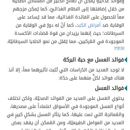
وفوائد غذائيةٍ يُمكن أن تُعالج الكثير من المشاكل الصحية
من خلال إضافتها إلى النظام الغذائيّ، كما يُمكن مزجهم
معاً للحصول على الفائدة الغذائية، مما قد يُساعد على
الوقاية ضد
أمراض الكبد
، كما أنّ له دورٌ في الوقاية من
السرطانات؛ حيث إنهما يزيدان من قوة مُضادات الأكسدة
الموجودة في المُركبين، مما يُقلل من نمو الخلايا السرطانيّة.
[٣]
[٢]
[١]
فوائد العسل مع حبة البركة
لا توجد العديد من الدّراسات التي تُثبت تأثيرهما معاً، إلا أنذ
هناك فوائد لكلٍّ منهما على حدّة:
فوائد العسل
يحتوي العَسل على العديد من الفوائد الصحيّة، ولكن تختلف
أنواع العسل الموجودة في الأسواق اعتماداً على مصدرها،
والمُعالجة التي تمت عليها، كما يتأثر العسل بشكلٍ كبيرٍ في
العديد من العوامل الطبيعيّة، ومن المُمكن أن يفقد بعض