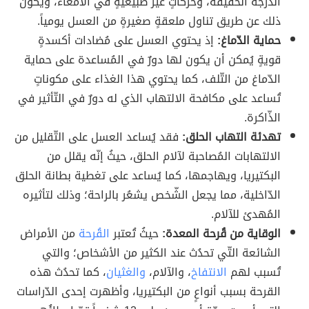
الدرجة الخفيفة، وحركاتٍ غير طبيعيةٍ في الأمعاء، ويكون
ذلك عن طريق تناول ملعقةٍ صغيرةٍ من العسل يومياً.
حماية الدّماغ:
إذ يحتوي العسل على مُضادات أكسدةٍ
قويةٍ يُمكن أن يكون لها دورٌ في المُساعدة على حماية
الدّماغ من التّلف، كما يحتوي هذا الغذاء على مكوناتٍ
تُساعد على مكافحة الالتهاب الذي له دورٌ في التّأثير في
الذّاكرة.
تهدئة التهاب الحلق:
فقد يُساعد العسل على التّقليل من
الالتهابات المُصاحبة لآلام الحلق، حيثُ إنّه يقلل من
البكتيريا، ويهاجمها، كما يُساعد على تغطية بطانة الحلق
الدّاخلية، مما يجعل الشّخص يشعُر بالراحة؛ وذلك لتأثيره
المُهدئ للآلام.
الوقاية من قُرحة المعدة:
حيثُ تُعتبر
القُرحة
من الأمراض
الشائعة التّي تحدُث عند الكثير من الأشخاص؛ والتي
تُسبب لهم
الانتفاخ
، والآلام،
والغثيان
، كما تحدُث هذه
القرحة بسبب أنواعٍ من البكتيريا، وأظهرت إحدى الدّراسات