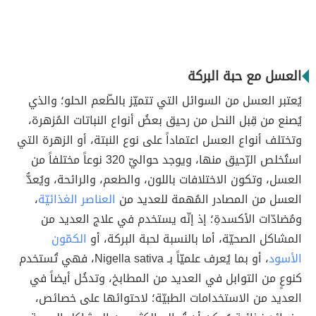
العسل مع حبة البركة
يُعتبر العسل من السوائل التي تتميّز بالطّعم الحلو؛ والذي
يُصنع من قِبل النحل من رحيق بعضُ أنواع النباتات المُزهرة،
وتختلف أنواع العسل اعتماداً على نوع النبتة، أو الزهرة التي
استُخلص الرّحيق منها، ويوجد حواليّ 320 نوعاً مختلفاً من
العسل، وتكون الاختلافات باللون، والطعم، والرائحة، ويُعدُّ
العسل من المصادر المُهمة للعديد من
العناصر الغذائيّة
،
ومُضادّات الأكسدةِ؛ إذ إنّه يستخدم في علاج العديد من
المشاكل الصحيّة، أما بالنسبة لحبة البركة، أو
الكمّون
الأسود
، أو بما يُعرف علميّاً بـ Nigella sativa، فهي تُستخدم
كنوعٍ من التوابل في العديد من المطابخ، وتدخُل أيضاً في
العديد من الاستخدامات الطبيّة؛ لاحتوائها على خصائص،