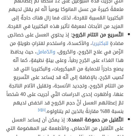
التي أجريت مدّة أسبوعين على 12 شخصاً تمّ إعطائُهم
ملعقةً كبيرةً من عسل المانوكا يومياً أنَّه لم يقلل لديهم
البكتيريا المُسببة للقرحة، لذلك فما زال هناك حاجةٌ إلى
المزيد من الأبحاث لمعرفة تأثير هذه البكتيريا في القرحة.
التّسريع من التئام الجُروح:
إذ يحتوي العسل على خصائصٍ
مضادةٍ
للبكتيريا
، والأكسدة، واستخدم لفتراتٍ طويلةٍ من
الزّمن في علاج الجّروح، والحُروق،
والدّمامل
، حيث يحافظ
هذا الغذاء على الجُرح رطباً، وعلى بيئةٍ نظيفةٍ، كما أنّه
يصنع حاجزاً للحمايةِ من الميكروبات، والبكتيريا التي قد
تُصيب الجُرح، بالإضافة إلى أنَّه قد يُساعد على التّسريع
من التئام الجّروح، وتجديد الأنسجة، وتقليل الآلام الناتجة
عنها، وأظهرت إحدى الدراسات التّي أجريت على 40 شخصاً
تمّ إعطائهم العسل أنَّ حجم الجُروح قد انخفض لديهم
بنسبة 88% مقارنةً بالذين لم يتناولوه.
[٥]
[٧]
التّقليل من حموضة المعدة:
إذ يمكن أن يُساعد العسل
على التّقليل من الأحماض، والأطعمة غير المهضومة التي