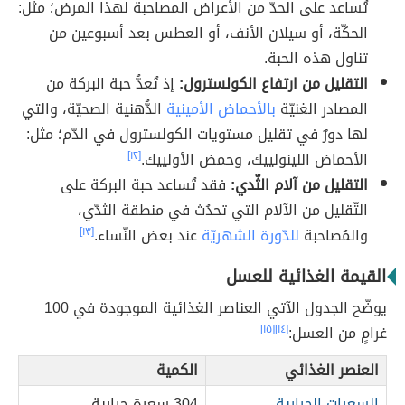
تُساعد على الحدّ من الأعراض المصاحبة لهذا المرض؛ مثل:
الحكّة، أو سيلان الأنف، أو العطس بعد أسبوعين من
تناول هذه الحبة.
التقليل من ارتفاع الكولسترول:
إذ تُعدُّ حبة البركة من
المصادر الغنيّة
بالأحماض الأمينية
الدُّهنية الصحيّة، والتي
لها دورٌ في تقليل مستويات الكولسترول في الدّم؛ مثل:
الأحماض اللينولييك، وحمض الأولييك.
[١٢]
التقليل من آلام الثّدي:
فقد تُساعد حبة البركة على
التّقليل من الآلام التي تحدُث في منطقة الثدّي،
والمُصاحبة
للدّورة الشهريّة
عند بعض النّساء.
[١٣]
القيمة الغذائية للعسل
يوضّح الجدول الآتي العناصر الغذائية الموجودة في 100
غرامٍ من العسل:
[١٤]
[١٥]
العنصر الغذائي
الكمية
السعرات الحرارية
304 سعرة حرارية