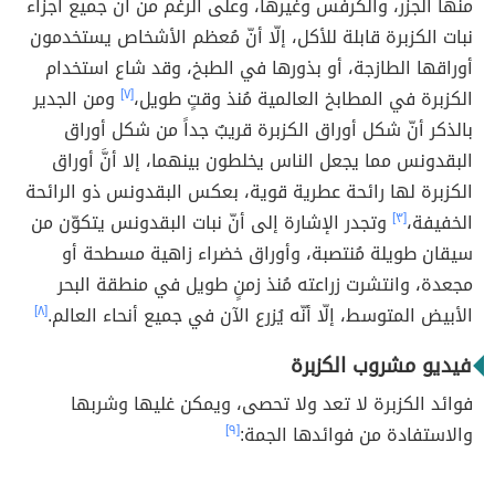
منها الجزر، والكرفس وغيرها، وعلى الرغم من أنّ جميع أجزاء
نبات الكزبرة قابلة للأكل، إلّا أنّ مُعظم الأشخاص يستخدمون
أوراقها الطازجة، أو بذورها في الطبخ، وقد شاع استخدام
الكزبرة في المطابخ العالمية مُنذ وقتٍ طويل،
[٧]
ومن الجدير
بالذكر أنّ شكل أوراق الكزبرة قريبٌ جداً من شكل أوراق
البقدونس مما يجعل الناس يخلطون بينهما، إلا أنَّ أوراق
الكزبرة لها رائحة عطرية قوية، بعكس البقدونس ذو الرائحة
الخفيفة،
[٣]
وتجدر الإشارة إلى أنّ نبات البقدونس يتكوّن من
سيقان طويلة مُنتصبة، وأوراق خضراء زاهية مسطحة أو
مجعدة، وانتشرت زراعته مُنذ زمنٍ طويل في منطقة البحر
الأبيض المتوسط، إلّا أنّه يُزرع الآن في جميع أنحاء العالم.
[٨]
فيديو مشروب الكزبرة
فوائد الكزبرة لا تعد ولا تحصى، ويمكن غليها وشربها
والاستفادة من فوائدها الجمة:
[٩]