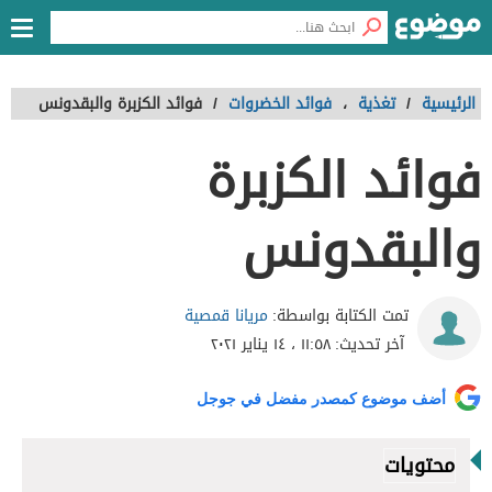
الرئيسية
/
تغذية
،
فوائد الخضروات
/
فوائد الكزبرة والبقدونس
فوائد الكزبرة
والبقدونس
مريانا قمصية
تمت الكتابة بواسطة:
آخر تحديث:
١١:٥٨ ، ١٤ يناير ٢٠٢١
أضف موضوع كمصدر مفضل في جوجل
محتويات