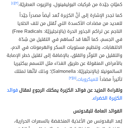
كميّاتٍ جيّدة من مُركبات البوليفينول، والزيوت العطريّة.
[٣]
[٤]
كما تجدر الإشارة إلى أنَّ الكزبرة تُعد أيضاً مصدراً جيّداً
للعديد من مضادات الأكسدة التي تُقلل من تلف الخلايا
الناجم عن تراكم الجذور الحرة (بالإنجليزيّة: Free Radicals)
في الجسم، كما أنّها قد تُساهم في التقليل من شِدّة
الالتهابات، وتنظيم مستويات السكر والهرمونات في الدم،
والتقليل من التوتّر والقلق، بالإضافة إلى تقليل خطر الإصابة
بالأمراض المنقولة عن طريق الغذاء مثل التسمم ببكتيريا
السالمونيلا (بالإنجليزيّة: Salmonella)؛ وذلك لأنّها تمتلك
تأثيراً مضاداً
للميكروبات
.
[٥]
[٣]
ولقراءة المزيد عن فوائد الكزبرة يمكنك الرجوع لمقال
فوائد
الكزبرة الخضراء
.
الفوائد العامة للبقدونس
يُعد البقدونس من الأغذية المنخفضة بالسعرات الحرارية،