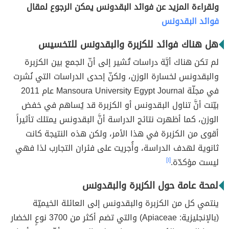
ولقراءة المزيد عن فوائد البقدونس يمكن الرجوع لمقال
فوائد البقدونس
هل هناك فوائد للكزبرة والبقدونس للتخسيس
لم تكن هناك أيَّة دراسات تُشير إلى أنّ الجمع بين الكزبرة
والبقدونس لخسارة الوزن، ولكنّ إحدى الدراسات التي نُشرت
في مجلّة Mansoura University Egypt Journal عام 2011
بيّنت أنَّ تناول البقدونس أو الكزبرة قد يُساهم في خفض
الوزن، كما أظهرت نتائج الدراسة أنَّ البقدونس يمتلك تأثيراً
أقوى من الكزبرة في هذا الأمر، ولكن هذه النتيجة كانت
ثانوية لهدف الدراسة، وأُجريت على فئران التجارب لذا فهي
ليست مؤكدّة.
[١]
لمحة عامة حول الكزبرة والبقدونس
ينتمي كل من الكزبرة والبقدونس إلى العائلة الخيميّة
(بالإنجليزية: Apiaceae) والتي تضم أكثر من 3700 نوعٍ الخضار