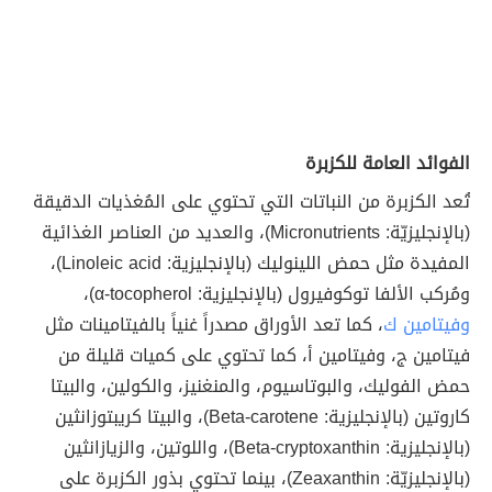
الفوائد العامة للكزبرة
تُعد الكزبرة من النباتات التي تحتوي على المُغذيات الدقيقة
(بالإنجليزيّة: Micronutrients)، والعديد من العناصر الغذائية
المفيدة مثل حمض اللينوليك (بالإنجليزية: Linoleic acid)،
ومُركب الألفا توكوفيرول (بالإنجليزية: α-tocopherol)،
وفيتامين ك
، كما تعد الأوراق مصدراً غنياً بالفيتامينات مثل
فيتامين ج، وفيتامين أ، كما تحتوي على كميات قليلة من
حمض الفوليك، والبوتاسيوم، والمنغنيز، والكولين، والبيتا
كاروتين (بالإنجليزية: Beta-carotene)، والبيتا كريبتوزانثين
(بالإنجليزية: Beta-cryptoxanthin)، واللوتين، والزيازانثين
(بالإنجليزيّة: Zeaxanthin)، بينما تحتوي بذور الكزبرة على