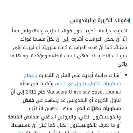
فوائد الكزبرة والبقدونس
لا يوجد دراسات أجريت حول فوائد الكزبرة والبقدونس معاً،
إلّا أنَّ بعض الدراسات أشارت إلى أنَّ لكلّ منهما فوائد
مُعيّنة، كما أنّ هذه الدراسات كانت مخبرية، أو أجريت على
حيوانات التجارب لذا فهي ليست قاطعة ومؤكدة، ومنها ما
يأتي:
أشارت دراسة أجريت على الفئران المُصابة
بارتفاع
مستويات الكوليسترول في الدم
، ونُشرت في مجلّة
Mansoura University Egypt Journal عام 2011 إلى أنَّ
تناول الكزبرة أو البقدونس قد يُساهم في
خفض
مستويات دهنيّات الدم
؛ ومنها الدهون الثلاثيّة،
والكوليسترول الكلي، والبروتين الدهني منخفض الكثافة
أو ما يُعرف بالكوليسترول الضار، كما تبيّن أنّ لاستهلاك
[١]