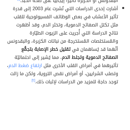
البقدونس أو الكزبرة تأثيراً إيجابيّاً على صحّة الكبد.
أشارت إحدى الدراسات التي نُشرت عام 2003 إلى قدرة
تأثير الأعشاب في بعض الوظائف الفسيولوجية للقلب
مثل تكتل الصفائح الدموية، وتخثر الدم، وقد أظهرت
نتائج الدراسة التي أُجريت على الزيوت الطيّارة
والمُستخلصات المُستخرجة من نباتات الكزبرة، والبقدونس
أنّهما قد يُساهمان في
تقليل خطر الإصابة بتجمُّع
الصفائح الدموية وتجلط الدم
، مما يُشير إلى احتماليّة
تأثيرهما في أمراض القلب الأخرى مثل
ارتفاع ضغط الدم
،
وتصلب الشرايين، أو أمراض نقص التروية، ولكن ما زالت
توجد حاجة للمزيد من الدراسات لإثبات ذلك.
[٢]