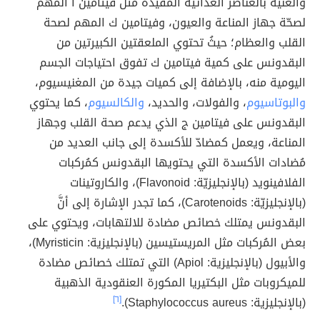
والغنية بالعناصر الغذائية المفيدة مثل فيتامين أ المُهم
لصحّة جهاز المناعة والعيون، وفيتامين ك المهم لصحة
القلب والعظام؛ حيثُ تحتوي الملعقتين الكبيرتين من
البقدونس على كمية فيتامين ك تفوق احتياجات الجسم
اليومية منه، بالإضافة إلى كميات جيدة من المغنيسيوم،
والبوتاسيوم
، والفولات، والحديد،
والكالسيوم
، كما يحتوي
البقدونس على فيتامين ج الذي يدعم صحة القلب وجهاز
المناعة، ويعمل كمضادّ للأكسدة إلى جانب العديد من
مُضادات الأكسدة التي يحتويها البقدونس كمُركبات
الفلافينويد (بالإنجليزيّة: Flavonoid)، والكاروتينات
(بالإنجليزيّة: Carotenoids)، كما تجدر الإشارة إلى أنَّ
البقدونس يمتلك خصائص مضادة للالتهابات، ويحتوي على
بعض المُركبات مثل المريستيسين (بالإنجليزية: Myristicin)،
والأبيول (بالإنجليزية: Apiol) التي تمتلك خصائص مضادة
للميكروبات مثل البكتيريا المكورة العنقودية الذهبية
(بالإنجليزية: Staphylococcus aureus).
[٦]