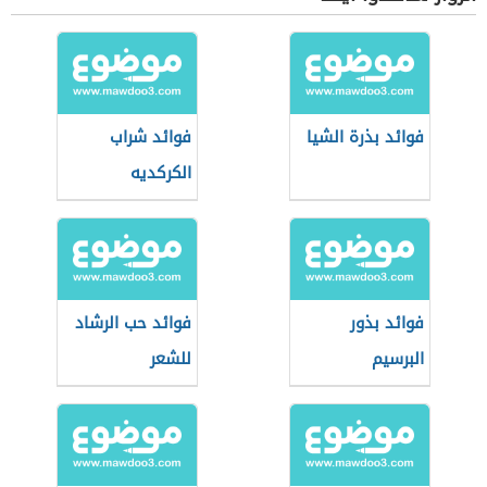
فوائد بذرة الشيا
فوائد شراب
الكركديه
فوائد بذور
فوائد حب الرشاد
البرسيم
للشعر