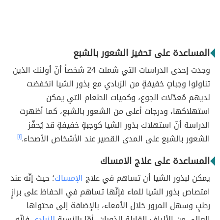
المساعدة على تحفيز الشعور بالشبع
وجدت إحدى الدراسات التي شملت 24 شخصاً أنّ أولئك الذين
تناولوا وجباتٍ خفيفةٍ من الزبادي مع بذور الشيا انخفضت
لديهم مُعدّلات الجوع، وكميات الطعام التي يمكن
استهلاكها، ودرجات أعلى من الشعور بالشبع، كما أظهرت
الدراسة أنّ استهلاك بذور الشيا كوجبةٍ خفيفةٍ قد يُحفّز
الشعور بالشبع على المدى القصير عند الأشخاص الأصحاء.
[١]
المساعدة على علاج الامساك
يمكن لبذور الشيا أن تساهم في علاج
الإمساك
؛ حيث إنّه عند
امتصاص بذور الشيا للماء فإنّها تساهم في الحفاظ على برازٍ
رطبٍ وسهل المرور خلال الأمعاء، بالإضافة إلى محتواها
العالي من الألياف القابلة للذوبان، أمّا بالنسبة
للزبادي
فإنّه