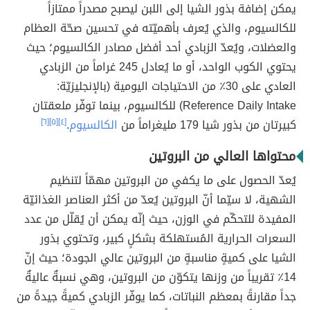
يمكن إضافة بذور الشيا إلى اللبن ليصبح مصدراً ممتازاً
للكالسيوم، والذي يُعرف بأهميّته في تحسين صحّة العظام
والعضلات، ويُعدّ الزبادي أحد أفضل مصادر الكالسيوم؛ حيث
يحتوي الكوب الواحد، أو ما يُعادل 245 غراماً من الزبادي
العادي على 30٪ من الاحتياجات اليومية (بالإنجليزيّة:
Reference Daily Intake) للكالسيوم، بينما توفّر ملعقتان
كبيرتان من بذور شيا 179 مليغراماً من
الكالسيوم
.
[٤]
[٥]
[٦]
محتواها العالي من البروتين
يُعدّ الحصول على ما يكفي من البروتين مهمّاً لتنظيم
الشهية، لا سيّما أنّ البروتين يُعدّ من أكثر العناصر الغذائيّة
المفيدة للتحكّم في الوزن، حيث إنّه يمكن أن يُقلّل من عدد
السعرات الحرارية المُستهلكة بشكلٍ كبير، وتحتوي بذور
الشيا على كميةٍ مناسبةٍ من البروتين عالي الجودة؛ حيث إنّ
14٪ تقريباً من وزنها يتكوّن من البروتين، وهي نسبةٌ عاليةٌ
جداً مقارنةً بمعظم النباتات، كما يوفّر الزبادي كميةً جيدةً من