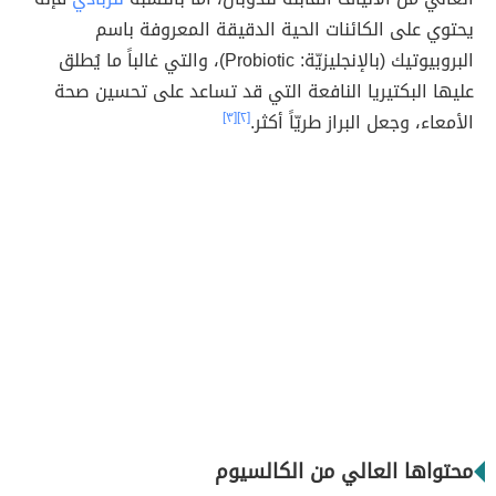
يحتوي على الكائنات الحية الدقيقة المعروفة باسم
البروبيوتيك (بالإنجليزيّة: Probiotic)، والتي غالباً ما يُطلق
عليها البكتيريا النافعة التي قد تساعد على تحسين صحة
الأمعاء، وجعل البراز طريّاً أكثر.
[٢]
[٣]
محتواها العالي من الكالسيوم