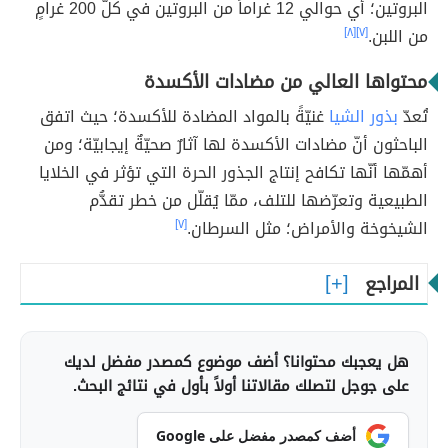
البروتين؛ أي حوالي 12 غراماً من البروتين في كلّ 200 غرامٍ
من اللبن.
[٧]
[٨]
محتواها العالي من مضادات الأكسدة
تُعدّ
بذور الشيا
غنيّةً بالمواد المضادة للأكسدة؛ حيث اتفق
الباحثون أنّ مضادات الأكسدة لها آثارٌ صحيّةٌ إيجابيّة؛ ومن
أهمّها أنّها تكافح إنتاج الجذور الحرة التي تؤثر في الخلايا
الطبيعية وتعرّضها للتلف، ممّا يُقلّل من خطر تقدُّم
الشيخوخة والأمراض؛ مثل السرطان.
[٧]
المراجع
هل يعجبك محتوانا؟ أضف موضوع كمصدر مفضل لديك
على جوجل لتصلك مقالاتنا أولاً بأول في نتائج البحث.
أضف كمصدر مفضل على Google