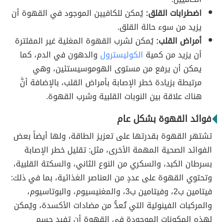
اضطرابات القلق:
يُمكن للكافيين الموجود في القهوة أن
يزيد من سوء حالة القلق.
أمراض القلب:
يُمكن لشرب القهوة المغلية غير المفلترة
أن يزيد من كمية
الكوليسترول
والدهون في الدم، كما
يمكن أن يرفع من مستوى الهوموسيستئين، وهي
مرتبطة بزيادة خطر الإصابة بأمراض القلب، بالإضافة أنَّ
هناك علاقة بين النوبات القلبية وشرب القهوة.
فوائد القهوة بشكل عام
تشتهر القهوة بقدرتها على تعزيز الطاقة، ولها أيضاً بعض
الفوائد الصحية المهمة الأخرى، مثل: تقليل خطر الإصابة
بسرطان الكبد، والسكري من النوع الثاني، والسكتة القلبية،
وتحتوي القهوة على عددٍ من العناصر الغذائية، بما في ذلك:
فيتامين ب2، وفيتامين ب3، والمغنيسيوم، والبوتاسيوم،
والمركبات الفينولية التي تُعدُّ من مضادات الأكسدة، ويُمكن
لهذه المكونات الموجودة في القهوة أن تفيد جسم