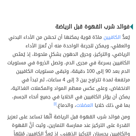
فوائد شرب القهوة قبل الرياضة
يُعدُّ
الكافيين
مادّة قوية يمكنها أن تحسّن من الأداء البدني
والعقلي، ويمكن للجرعة الواحدة منه أن تُعزز الأداء
الرياضي، والتركيز، وحرق الدهون بشكلٍ ملحوظ، إذ يُمتَص
الكافيين بسرعة في مجرى الدم، وتصل الذروة في مستويات
الدم بعد 90 إلى 100 دقيقة، وتبقى مستويات الكافيين
مرتفعة لمدة تتراوح بين 3 إلى 4 ساعات، ثم تبدأ في
الانخفاض، وعلى عكس معظم المواد والمكملات الغذائية،
يمكن أن يؤثر الكافيين في الخلايا في جميع أنحاء الجسم،
بما في ذلك خلايا
العضلات
، والدماغ.
[١]
ومن فوائد شرب القهوة قبل الرياضة أنَّها تساعد على تعزيز
القدرة على التركيز عند ممارسة التمارين، وثبت أنَّ القهوة
والكافيين يحسنان التركيز الذهني، إذ يُعدُّ الكافيين مُنبّهاً