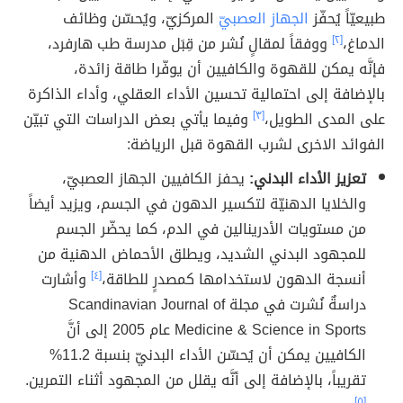
طبيعيّاً يُحفّز
الجهاز العصبيّ
المركزيّ، ويُحسّن وظائف
الدماغ،
[٢]
ووفقاً لمقالٍ نُشر من قِبَل مدرسة طب هارفرد،
فإنَّه يمكن للقهوة والكافيين أن يوفّرا طاقة زائدة،
بالإضافة إلى احتمالية تحسين الأداء العقلي، وأداء الذاكرة
على المدى الطويل،
[٣]
وفيما يأتي بعض الدراسات التي تبيّن
الفوائد الاخرى لشرب القهوة قبل الرياضة:
تعزيز الأداء البدني:
يحفز الكافيين الجهاز العصبيّ،
والخلايا الدهنيّة لتكسير الدهون في الجسم، ويزيد أيضاً
من مستويات الأدرينالين في الدم، كما يحضّر الجسم
للمجهود البدني الشديد، ويطلق الأحماض الدهنية من
أنسجة الدهون لاستخدامها كمصدرٍ للطاقة،
[٤]
وأشارت
دراسةٌ نُشرت في مجلة Scandinavian Journal of
Medicine & Science in Sports عام 2005 إلى أنَّ
الكافيين يمكن أن يُحسّن الأداء البدنيّ بنسبة 11.2%
تقريباً، بالإضافة إلى أنَّه يقلل من المجهود أثناء التمرين.
[٥]