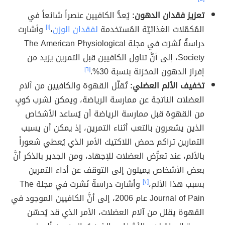
تعزيز فقدان الدهون:
يُعدُّ الكافيين عنصراً شائعاً في
المُكمّلات الغذائيّة المُستخدمة
لفقدان الوزن
،
[١]
وأشارت
دراسةٌ نُشرَت في مجلة The American Physiological
Society، إلى أنَّ تناول الكافيين قبل التمرين يزيد من
إفراز الدهون المخزنة بنسبة 30%.
[٦]
تخفيف الألم العضلي:
تُقلّل القهوة والكافيين من آلام
العضلات الناتجة عن ممارسة الرياضة، ويمكن لشرب كوبٍ
من القهوة قبل ممارسة الرياضة أن يُساعد الأشخاص
الذين يشعرون بالتعب أثناء التمرين، إذ يمكن أن يسبب
التمارين تراكم حمض اللاكتيك الأمر الذي يُعطي شعوراً
بالألم، عند تعرُّض العضلات للإجهاد، ومن الجدير بالذكر أنَّ
بعض الأشخاص يميلون إلى التوقف عن أداء التمرين
بسبب هذا الألم،
[٢]
وأشارت دراسةٌ نُشرت في مجلة The
Journal of Pain عام 2006، إلى أنَّ الكافيين الموجود في
القهوة يقلل من آلام العضلات، الأمر الذي قد يُحسّن