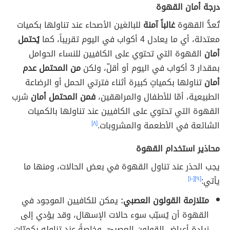
درجة أمان القهوة
تُعدُّ القهوة
غالباً آمنة
للبالغين الأصحاء عند تناولها بكميات
معتدلة، أي ما يعادل 4 أكواب في اليوم تقريباً، كما
يُحتمل
أمان
القهوة التي تحتوي على الكافيين للنساء الحوامل
بمقدار 3 أكواب في اليوم أو أقلّ، ولكن
من المحتمل عدم
أمان
تناولها بكمياتٍ كبيرة أثناء فترتي الحمل أو الرضاعة
الطبيعية، أمّا للأطفال والمراهقين،
فمن المحتمل أمان
شرب
القهوة التي تحتوي على الكافيين عند تناولها بالكميات
الشائعة في الأطعمة والمشروبات.
[٨]
محاذير استخدام القهوة
يجب الحذر عند تناول القهوة في بعض الحالات، ومنها ما
يأتي:
[٩]
[١٠]
متلازمة القولون العصبي:
يمكن للكافيين الموجود في
القهوة أن يُسبّب سوء حالات الإسهال، وقد يؤدي إلى
زيادة أعراض القولون العصبيّ، وخاصةً عند تناوله بكميّاتٍ