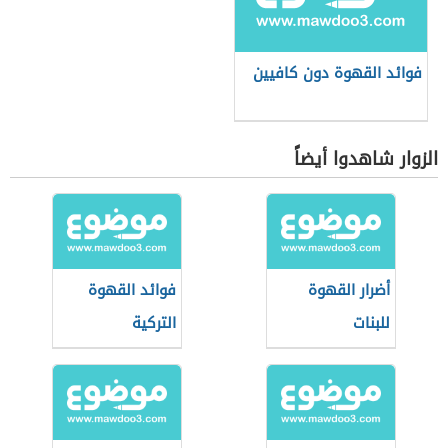
فوائد القهوة دون كافيين
الزوار شاهدوا أيضاً
أضرار القهوة
فوائد القهوة
للبنات
التركية