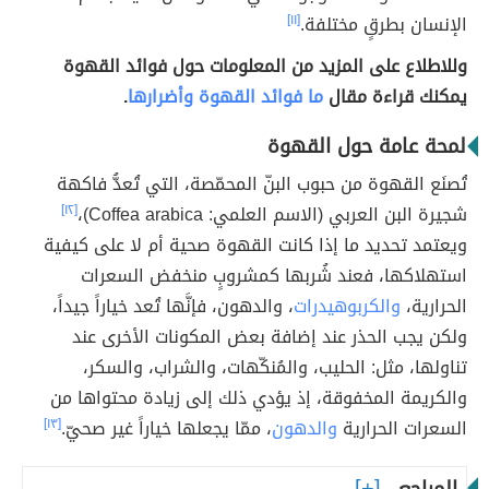
الإنسان بطرقٍ مختلفة.
[١١]
وللاطلاع على المزيد من المعلومات حول فوائد القهوة
يمكنك قراءة مقال
ما فوائد القهوة وأضرارها
.
لمحة عامة حول القهوة
تُصنَع القهوة من حبوب البنّ المحمّصة، التي تُعدُّ فاكهة
شجيرة البن العربي (الاسم العلمي: Coffea arabica)،
[١٢]
ويعتمد تحديد ما إذا كانت القهوة صحية أم لا على كيفية
استهلاكها، فعند شُربها كمشروبٍ منخفض السعرات
الحرارية،
والكربوهيدرات
، والدهون، فإنَّها تُعد خياراً جيداً،
ولكن يجب الحذر عند إضافة بعض المكونات الأخرى عند
تناولها، مثل: الحليب، والمُنكّهات، والشراب، والسكر،
والكريمة المخفوقة، إذ يؤدي ذلك إلى زيادة محتواها من
السعرات الحرارية
والدهون
، ممّا يجعلها خياراً غير صحيّ.
[١٣]