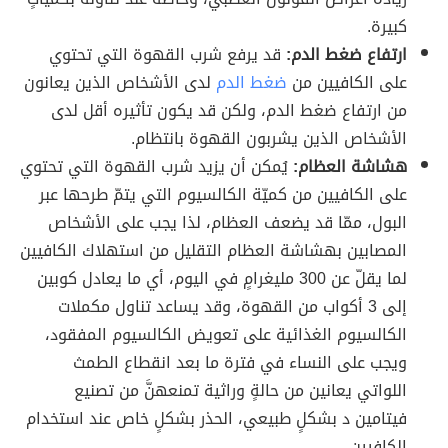
كبيرة.
ارتفاع ضغط الدم:
قد يرفع شرب القهوة التي تحتوي
على الكافيين من
ضغط الدم
لدى الأشخاص الذين يعانون
من ارتفاع ضغط الدم، ولكن قد يكون تأثيره أقل لدى
الأشخاص الذين يشربون القهوة بانتظام.
هشاشة العظام:
يُمكن أن يزيد شرب القهوة التي تحتوي
على الكافيين من كميّة الكالسيوم التي يتمّ طرحها عبر
البول، ممّا قد يضعف العظام، لذا يجب على الأشخاص
المصابين بهشاشة العظام التقليل من استهلاك الكافيين
لما يقلّ عن 300 مليغرامٍ في اليوم، أي ما يعادل كوبين
إلى 3 أكواب من القهوة، وقد يساعد تناول مكملات
الكالسيوم الغذائية على تعويض الكالسيوم المفقود،
ويجب على النساء في فترة ما بعد انقطاع الطمث
اللواتي يعانين من حالةٍ وراثية تمنعهنَّ من تصنيع
فيتامين د بشكلٍ طبيعي، الحذر بشكلٍ خاص عند استخدام
الكافيين.