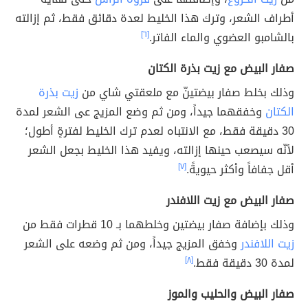
أطراف الشعر، وترك هذا الخليط لعدة دقائق فقط، ثم إزالته
بالشامبو العضوي والماء الفاتر.
[٦]
صفار البيض مع زيت بذرة الكتان
وذلك بخلط صفار بيضتينّ مع ملعقتي شاي من
زيت بذرة
الكتان
وخفقهما جيداً، ومن ثم وضع المزيج عى الشعر لمدة
30 دقيقة فقط، مع الانتباه لعدم ترك الخليط لفترةٍ أطول؛
لأنّه سيصعب حينها إزالته، ويفيد هذا الخليط بجعل الشعر
أقل جفافاً وأكثر حيويةً.
[٧]
صفار البيض مع زيت اللافندر
وذلك بإضافة صفار بيضتين وخلطهما بـ 10 قطرات فقط من
زيت اللافندر
وخفق المزيج جيداً، ومن ثم وضعه على الشعر
لمدة 30 دقيقة فقط.
[٨]
صفار البيض والحليب والموز