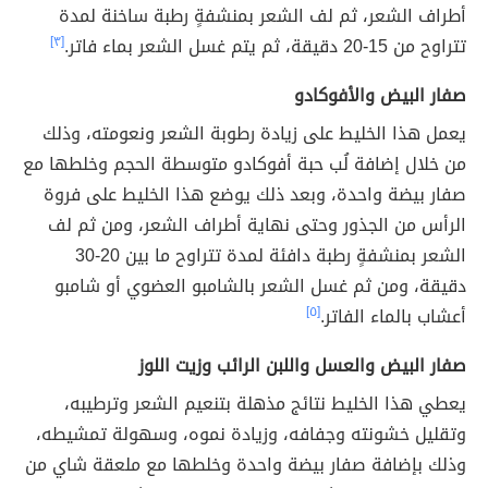
أطراف الشعر، ثم لف الشعر بمنشفةٍ رطبة ساخنة لمدة
تتراوح من 15-20 دقيقة، ثم يتم غسل الشعر بماء فاتر.
[٣]
صفار البيض والأفوكادو
يعمل هذا الخليط على زيادة رطوبة الشعر ونعومته، وذلك
من خلال إضافة لُب حبة أفوكادو متوسطة الحجم وخلطها مع
صفار بيضة واحدة، وبعد ذلك يوضع هذا الخليط على فروة
الرأس من الجذور وحتى نهاية أطراف الشعر، ومن ثم لف
الشعر بمنشفةٍ رطبة دافئة لمدة تتراوح ما بين 20-30
دقيقة، ومن ثم غسل الشعر بالشامبو العضوي أو شامبو
أعشاب بالماء الفاتر.
[٥]
صفار البيض والعسل واللبن الرائب وزيت اللوز
يعطي هذا الخليط نتائج مذهلة بتنعيم الشعر وترطيبه،
وتقليل خشونته وجفافه، وزيادة نموه، وسهولة تمشيطه،
وذلك بإضافة صفار بيضة واحدة وخلطها مع ملعقة شاي من