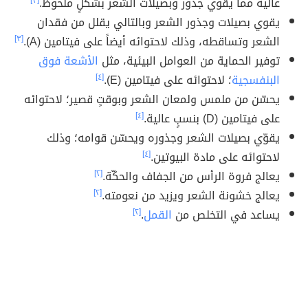
عالية مما يقوي جذور وبصيلات الشعر بشكلٍ ملحوظ.
[٣]
يقوي بصيلات وجذور الشعر وبالتالي يقلل من فقدان
الشعر وتساقطه، وذلك لاحتوائه أيضاً على فيتامين (A).
[٣]
توفير الحماية من العوامل البيئية، مثل
الأشعة فوق
البنفسجية
؛ لاحتوائه على فيتامين (E).
[٤]
يحسّن من ملمس ولمعان الشعر وبوقتٍ قصير؛ لاحتوائه
على فيتامين (D) بنسبٍ عالية.
[٤]
يقوّي بصيلات الشعر وجذوره ويحسّن قوامه؛ وذلك
لاحتوائه على مادة البيوتين.
[٤]
يعالج فروة الرأس من الجفاف والحكّة.
[٢]
يعالج خشونة الشعر ويزيد من نعومته.
[٢]
يساعد في التخلص من
القمل
.
[٢]