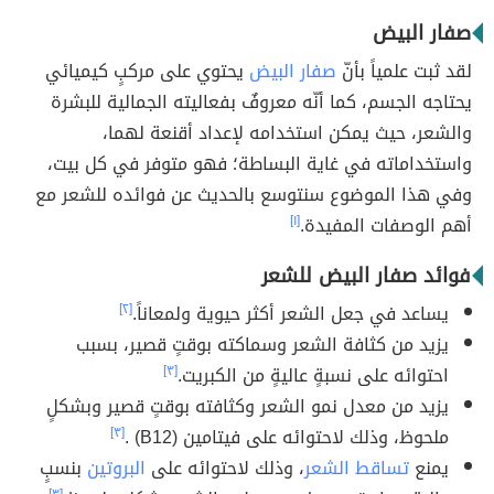
صفار البيض
لقد ثبت علمياً بأنّ
صفار البيض
يحتوي على مركبٍ كيميائي
يحتاجه الجسم، كما أنّه معروفٌ بفعاليته الجمالية للبشرة
والشعر، حيث يمكن استخدامه لإعداد أقنعة لهما،
واستخداماته في غاية البساطة؛ فهو متوفر في كل بيت،
وفي هذا الموضوع سنتوسع بالحديث عن فوائده للشعر مع
أهم الوصفات المفيدة.
[١]
فوائد صفار البيض للشعر
يساعد في جعل الشعر أكثر حيوية ولمعاناً.
[٢]
يزيد من كثافة الشعر وسماكته بوقتٍ قصير، بسبب
احتوائه على نسبةٍ عاليةٍ من الكبريت.
[٣]
يزيد من معدل نمو الشعر وكثافته بوقتٍ قصير وبشكلٍ
ملحوظ، وذلك لاحتوائه على فيتامين (B12) .
[٣]
يمنع
تساقط الشعر
، وذلك لاحتوائه على
البروتين
بنسبٍ