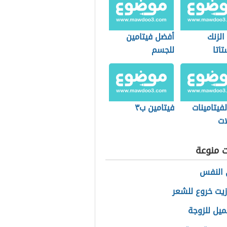
الزنك
أفضل فيتامين
تاتا
للجسم
فيتامينات
فيتامين ب٣
ات
ت منوعة
 النفس
زيت خروع للشعر
ميل للزوجة