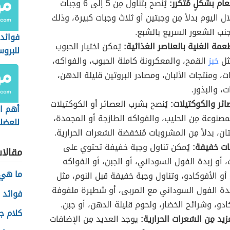
ام بشكلٍ مُتكرر:
يُنصح بتناول مِن 5 إلى 6 وجبات
 اليوم بدلاً مِن وجبتين أو ثلاث وجبات كبيرة، وذلك
جنب الشعور السريع بالشبع.
فوائد 
عمة الغنية بالعناصر الغذائية:
يُمكن اختيار الحبوب
للبروس
ثل
خبز
القمح، والمعكرونة كاملة الحبوب، والفواكه،
ت، ومنتجات الألبان، ومصادر البروتين قليلة الدهن،
، والبذور.
ائر والكوكتيلات:
يُنصح بشرب العصائر أو الكوكتيلات
أهم ال
مصنوعة مِن الحليب، والفواكه الطازجة أو المجمدة،
للعضل
ان، بدلاً مِن المشروبات مُنخفضة السُعرات الحرارية.
ات خفيفة:
يُمكن تناول وجبة خفيفة تحتوي على
مقالا
 أو زبدة الفول السوداني، أو الجبن، أو الفواكه
ما هي
 أو الأفوكادو، وتناول وجبة خفيفة قبل النوم، مثل
دة الفول السوداني مع المربى، أو شطيرة ملفوفة
فوائد 
ادو، وشرائح الخضار، ولحوم قليلة الدهن، أو جبن.
كلام ج
يد مِن السُعرات الحرارية:
يوجد العديد مِن الإضافات