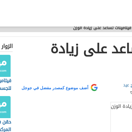
فيتامينات تساعد على زيادة الوزن
اعد على زيادة
الزوار
فيتام
 عيد
للجسم
أضف موضوع كمصدر مفضل في جوجل
حقن ف
المرك