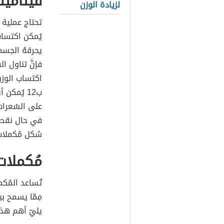
فيتامين
لزيادة الوزن
تحتاج عملية 
يُمكن اكتساب
يحرقهُ الجسم،
فإنَّ تناول 
اكتساب الوزن
ب12 يُمك
على السُعرات 
شكل مُكملات
مُكملات
تُساعد المُك
مِمّا يسمح ب
يليّ أهم هذهِ