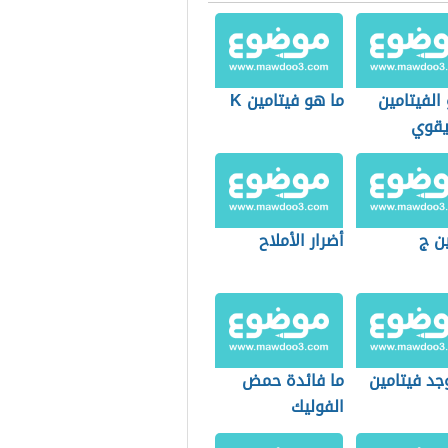
الفيتامين
ما هو فيتامين K
يقوي
اب
ن ج
أضرار الأملاح
جد فيتامين
ما فائدة حمض
الفوليك