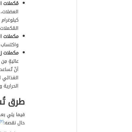
مُكملات ال
كيلوغرام 
المُكملات 
مكملات ال
واكتساب ا
مكملات زي
عاليةٍ مِن
أنّ تُساع
الغذائي ا
الحرارية 
طرق تُس
فيما يلي بع
حال نقصه:
[٣]