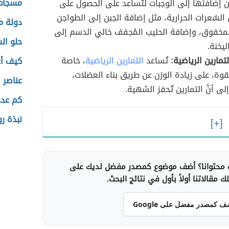
مسجات
ن إضافتها إلى الوجبات لتُساعد على الحصول على
ن السُعرات الحرارية، مثل إضافة الجبن إلى الطواجن
دولة م
مخفوق، وإضافة الحليب المُجفف خالي الدسم إلى
حلو ال
ليخنة.
تمارين الرياضية:
تُساعد
التمارين الرياضية
، خاصة
كيف أع
لقوة، على زيادة الوزن عن طريق بناء العضلات،
عناصر ا
لى أنَّ التمارين تُحفز الشهية.
كم عدد
نبذة رو
محتوانا؟ أضف موضوع كمصدر مفضل لديك على
 مقالاتنا أولاً بأول في نتائج البحث.
ف كمصدر مفضل على Google