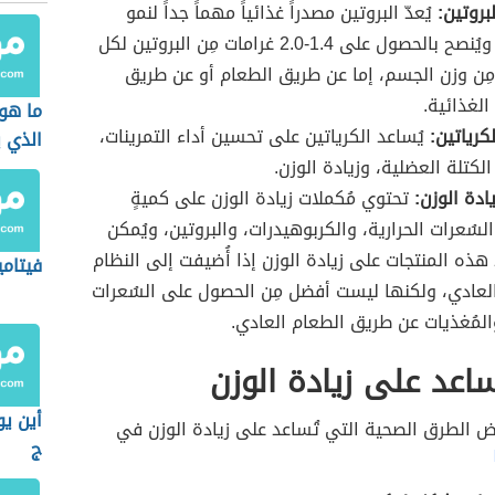
بروتين:
يُعدّ البروتين مصدراً غذائياً مهماً جداً لنمو
العضلات، ويُنصح بالحصول على 1.4-2.0 غرامات مِن البروتين لكل
مِن وزن الجسم، إما عن طريق الطعام أو عن طريق
الغذائية.
ما هو 
كرياتين:
يُساعد الكرياتين على تحسين أداء التمرينات،
الذي 
لكتلة العضلية، وزيادة الوزن.
الأعص
ادة الوزن:
تحتوي مُكملات زيادة الوزن على كميةٍ
 السُعرات الحرارية، والكربوهيدرات، والبروتين، ويُمكن
د هذه المنتجات على زيادة الوزن إذا أُضيفت إلى النظام
فيتامي
لعادي، ولكنها ليست أفضل مِن الحصول على السُعرات
والمُغذيات عن طريق الطعام العادي.
اعد على زيادة الوزن
أين يو
ض الطرق الصحية التي تُساعد على زيادة الوزن في
ج