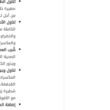
تناول الطع
صغيرة خلال
مِن أجل ت
تناول الأط
الكاملة م
والخضراوا
والمكسرات
شُرب العص
الصحية ال
وبذور الكت
تناول وجب
المكسرات،
المُجففة،
شطيرة زب
مع الأفوك
إضافة المز