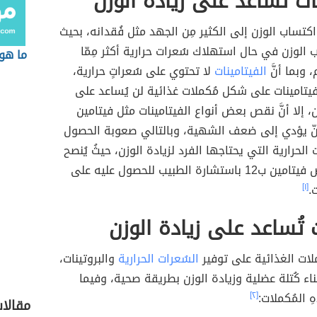
ات تساعد على زيادة الوزن
اكتساب الوزن إلى الكثير مِن الجهد مثل فُقدانه، بحيث
 الوزن في حال استهلاك سُعرات حرارية أكثر مِمّا
ما هو
 وبما أنَّ
الفيتامينات
لا تحتوي على سُعراتٍ حرارية،
الفيتامينات على شكل مُكملات غذائية لن يُساعد على
، إلا أنَّ نقص بعض أنواع الفيتامينات مثل فيتامين
ن أنّ يؤدي إلى ضعف الشهية، وبالتالي صعوبة الحصول
الحرارية التي يحتاجها الفرد لزيادة الوزن، حيثُ يُنصح
في حال نقص فيتامين ب12 باستشارة الطبيب للحصول عليه على
.
[١]
 تُساعد على زيادة الوزن
ملات الغذائية على توفير
السُعرات الحرارية
والبروتينات،
بناء كُتلة عضلية وزيادة الوزن بطريقة صحية، وفيما
 المُكملات:
[٢]
مقالا