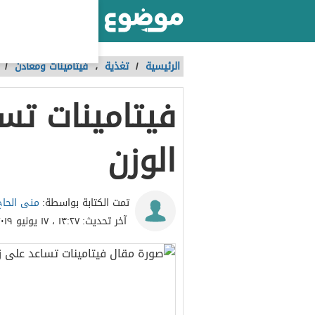
أكبر موقع عربي بالعالم
الرئيسية
/
تغذية
،
فيتامينات ومعادن
/
فيتامينات تس
الوزن
منى الحاج
تمت الكتابة بواسطة:
آخر تحديث:
١٣:٢٧ ، ١٧ يونيو ٢٠١٩