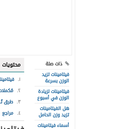
ذات صلة
محتويات
فيتامينات تزيد
١
فيتامين
الوزن بسرعة
٢
مُكملات
فيتامينات لزيادة
الوزن في أسبوع
٣
طرق تُس
هل الفيتامينات
٤
مراجع
تزيد وزن الحامل
أسماء فيتامينات