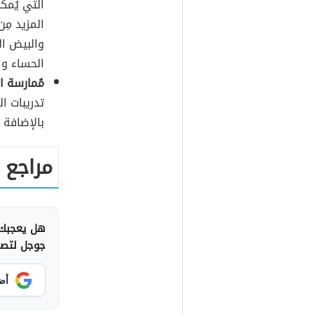
التي يُمك
المزيد مِ
والبيض ال
الحساء وا
مُمارسة ال
تدريبات ا
بالإضافة إ
مراجع
هل يعجبك 
جوجل لتصلك
أض