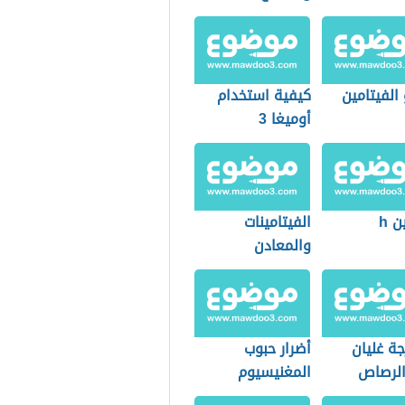
الفيتامين
كيفية استخدام
أوميغا 3
ن h
الفيتامينات
والمعادن
ة غليان
أضرار حبوب
الرصاص
المغنيسيوم