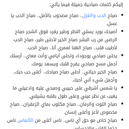
إليكم كلمات صباحية جميلة فيما يأتي:
صباح
الحب والغزل
.. صباح مصحوب بالأمل.. صباح الحب يا
عسل.
أصبحك بورد يسلي النظر وطير يغرد فوق الشجر صباح
الرضى من رب البشر صباح الخير لأحلى طير، صباح الحب
لأطيب قلب.. صباح الهنا لعمري أنا.. صباح الحب.
يحلى صباحي بوجودك وتحلى أيامي وأنت معاي.. أرسلك
أجمل مسج صباحي يفرح قلبك ويسعد يومك.
صباح الخير حياتي.. أحلى صباح صباحك.. أغلى حب حبك..
وأجمل شيء أني أحبك.
يا شمس أشرقي على حبيبي وصبحي عليه وادعيلي ما
يغيب عن نظر عيني وعلى طول بقلبه يشيلني.
صباح التوت والرمان.. صباح مكتوب بماي الزعفران.. صباح
مخصوص لأعز وأغلى إنسان.
صباح خاص مو حق أي ناس.. ناس أغلى من
الألماس
ناس
خذوا القلب والإحساس.