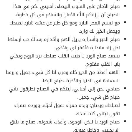
صباح الأمان على القلوب البيضاء، أمنيتي لكم في هذا
الصباح أن يرزقكم الله الأمان والسلام في كل خطوة.
مع نسيم الفجر البارد ومع كل طير عن عشه شارد نصبحك
ويجعل الخير لك وارد.
صباح الخير وأسراره يزيل الهم وأكداره رسالة حب أرسلها
لخل زاد مقداره فأغفر لي ولأخي.
يسعد صباح الورد يا طيب القلب صباحك يرد الروح ويخلي
باب القلب مفتوح.
اللهم أعطنا من الخير كله وقرب لنا كل شيء جميل وارزقنا
السعادة في الدنيا والآخرة..صباح الرضا.
صباحي يحن إلى أحبابي، ليتكم في الصباح تطرقون بابي
صباح كل شيء جميل.
لصباحك وردتان: وردة حمراء تقول أحبّك، ووردة صفراء
تقول ليتني كنت عندك.
صباح الورد يا نبض الوجود، وأعذب شجونه، صباح ما يليق
إلا بحبيبي وخاطر عيونه.