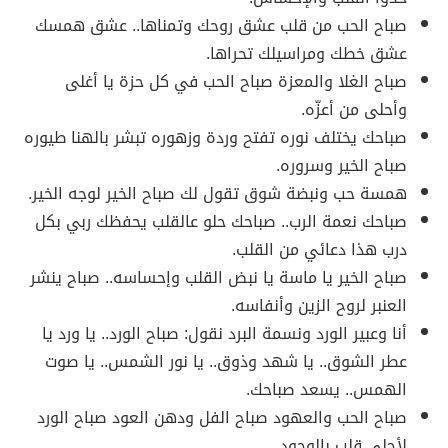
صباح الحب من قلب عشق روحك وتمناها.. عشق همسك
عشق خطك ومراسيلك تحراها.
صباح الغلا والمعزة صباح الحب في كل حزة يا أغلى
وأحلى من أعزّه.
صباحك يختلف نوره تفتح وردة وزهوره تبشر بالهنا طيوره
صباح الخير وسروره.
همسة حب ونبضة شوق تقول لك صباح الخير لوجه الخير.
صباحك نعمة الرب.. صباحك حلو عالقلب يحفظك ربي بكل
درب هذا دعائي من القلب.
صباح الخير يا ماسة يا نبض القلب وإحساسه.. صباح ينشر
العنبر لروح الزين وأنفاسه.
أنا وعبير الورد ونسمة البرد نقول: صباح الورد.. يا ورد يا
عطر الشوق.. يا شهد وذوق.. يا نور الشمس.. يا صوت
الهمس.. يسعد صباحك.
صباح الحب والعهود صباح الفل ودهن العود صباح الورد
لأحلى قلب بالوجود.