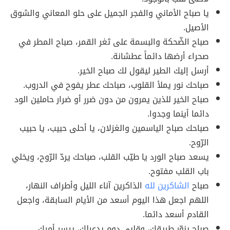
يا صباح الأماني والفجر الجميل على حلو المعاني والشوق
الأصيل.
صباح الضّحكة والبسمة على ثغر القمر، صباح المطر في
صحراء أرضها دائماً عطشانة.
أرسل إليك الطير ليقول لك صباح الخير.
صباحك نور يملأ القلوب، صباحك عطر يفوح في الدروب.
صباح الخير للذين يمرون من دون ضرر أو ضرار حاملين الود
دائما أينما وجدوا.
صباحك صباح الياسمين والغزلان، يا أحلى حبيب، يا حبيب
الرّوح.
يسعد صباح الورد يا طيّب القلب، صباحك يردّ الرّوح، ويخلي
باب القلب مفتوح.
صباح
الشاكرين لله
الذاكرين آناء الليل وأطراف النهار،
اللهم اجعل هذا اليوم أسعد من الأيام السابقة، واجعل
القادم أسعد دائما.
صباح ينوّر طريقك، وقلبي دوم يدعيلك، ييسر أمرك