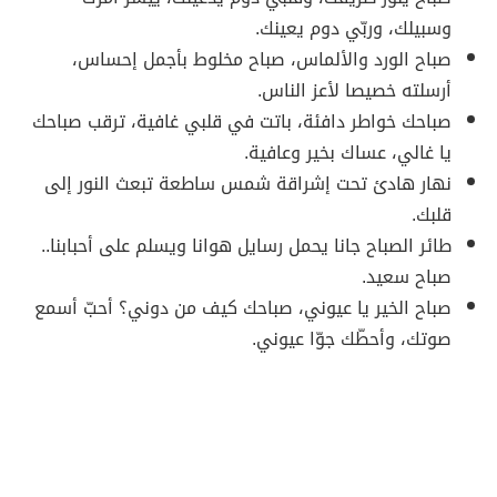
وسبيلك، وربّي دوم يعينك.
صباح الورد والألماس، صباح مخلوط بأجمل إحساس،
أرسلته خصيصا لأعز الناس.
صباحك خواطر دافئة، باتت في قلبي غافية، ترقب صباحك
يا غالي، عساك بخير وعافية.
نهار هادئ تحت إشراقة شمس ساطعة تبعث النور إلى
قلبك.
طائر الصباح جانا يحمل رسايل هوانا ويسلم على أحبابنا..
صباح سعيد.
صباح الخير يا عيوني، صباحك كيف من دوني؟ أحبّ أسمع
صوتك، وأحطّك جوّا عيوني.