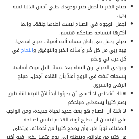
صباح الخير يا أجمل طير بوجودك جنبي أحس الدنيا لسه
بخير.
أجمل الوجوه في الصباح ليست أحلاها خِلقة.. وإنما
أكثرها ابتسامة صباحكم مُبتسم.
صباح يحمل في باطن سماه ألف أمنية.. صباح استعيذ
فِيه ربي من كل ضُر وأسأله الخير والتوفيق و
النجاح
في
كل درب لي ولكم.
ويرتدي الصباح لون النقاء بعد عتمة الليل فيبث أنفاسه
بِنسمات تنفث في الروح أملاً بأن القادم أجمل.. صباح
الرضى والسرور.
هناك أشخاص لا أتمنى أن يحزنُوا أبداً لأنّ الابِتسَامْة تليق
بهم كثيراً يسعدلي صباحكم.
لا شكّ أن الصباح هو بعث جديد لحياة جديدة، ومن الواجب
على الإنسان أن يطرح ثوبه القديم ليلبس لصباحه
المختلف ثوباً آخر، وأن يصحح كثيراً من أخطائه، ويتخلى
عن كثير من عاداته، ويتطلع إلى يوم متميز يكون فيه أكثر