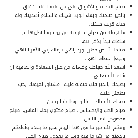
صباح المحبة والأشواق على من عليه القلب خفاق.
بالخير صبحتك وبماء الورد رشيتك والسلام أهديتك ولو
خدك قريب حبيتك.
ما أجمله من صباح ما أروعه من يوم وما أطيبها من
ساعات تبدأ بذكر الله.
صباحك أبيض مطرز بورد زاهي يرعاك ربي الآمر الناهي
ويجعل حظك زاهي.
أسعد الله صباحك وكساك من حلل السعادة والعافية إن
شاء الله تعالى.
يصبحك بالخير قلب متوله عليك.. مشتاق لعيونك يحب
يطمئن عليك.
صبحك الله بالخير والنور وطاعة الرحمن.
صباح الحب والإحساس.. صباح مكتوب بماء الماس.. صباح
مخصوص لأعز الناس.
رزقكم الله خير ما في هذا اليوم وخير ما بعده وأعاذكم
برحمته من شر ما فيه وشر ما بعده.. صباح الخير.