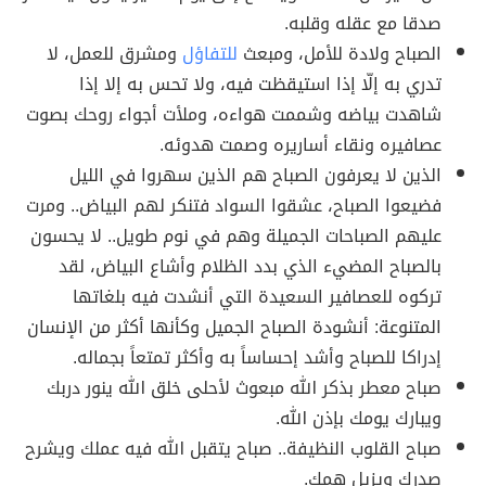
صدقا مع عقله وقلبه.
الصباح ولادة للأمل، ومبعث
للتفاؤل
ومشرق للعمل، لا
تدري به إلّا إذا استيقظت فيه، ولا تحس به إلا إذا
شاهدت بياضه وشممت هواءه، وملأت أجواء روحك بصوت
عصافيره ونقاء أساريره وصمت هدوئه.
الذين لا يعرفون الصباح هم الذين سهروا في الليل
فضيعوا الصباح، عشقوا السواد فتنكر لهم البياض.. ومرت
عليهم الصباحات الجميلة وهم في نوم طويل.. لا يحسون
بالصباح المضيء الذي بدد الظلام وأشاع البياض، لقد
تركوه للعصافير السعيدة التي أنشدت فيه بلغاتها
المتنوعة: أنشودة الصباح الجميل وكأنها أكثر من الإنسان
إدراكا للصباح وأشد إحساساً به وأكثر تمتعاً بجماله.
صباح معطر بذكر الله مبعوث لأحلى خلق الله ينور دربك
ويبارك يومك بإذن الله.
صباح القلوب النظيفة.. صباح يتقبل الله فيه عملك ويشرح
صدرك ويزيل همك.