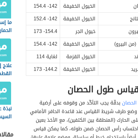
ن
الخيول الخفيفة
142- 154.4
انج
الخيول الخفيفة
142- 152.4
ما إس
الحمار
رون
خيول الجر
154.4- 173
من البيرو)
الخيول الخفيفة
142- 154.4
د
الخيول القزمة
لغاية 114
علاج 
ريد
الخيول الخفيفة
144.2- 173
القطط
بالنشا
قياس طول الحصان
الحصان
بدقّة يجب التأكّد من وقوفه على أرضية
نبذة 
 وضع طرف شريط القياس عند قاعدة الحافر الأمامي
السي
على الحارك (المنطقة بين الكتفين)، مع الأخذ بعين
م احتساب رأس الحصان ضمن طوله، كما يمكن قياس
مقالا
أيضاً باستخدام خيط أو سلسلة، ووضع علامة عليها،