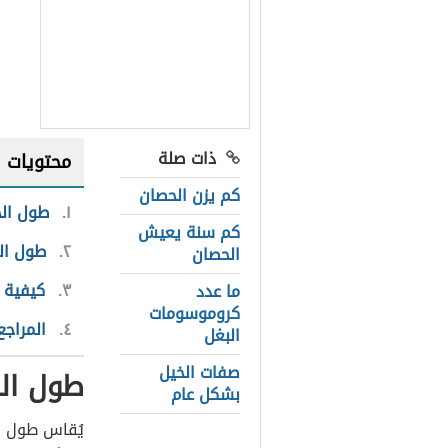
ذات صلة
محتويات
كم يزن الحصان
١
طول ال
كم سنة يعيش
٢
طول ال
الحصان
٣
كيفية 
ما عدد
كروموسومات
٤
المراجع
البغل
صفات الخيل
طول ال
بشكل عام
يُقاس طول ال