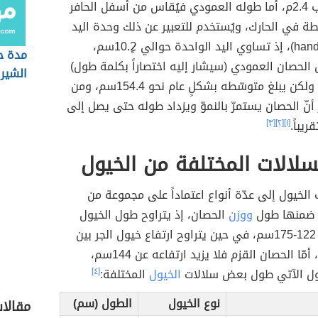
عادةً ما يُقارب 2.4م، أما طوله العمودي فيُقاس من أسفل الحافر
ة في الحارك، ويُستخدم للتعبير عن ذلك وحدة اليد
(بالإنجليزيّة: hand)، إذ تساوي اليد الواحدة حوالي 10.2ٍسم،
مدة ح
لحصان العمودي (سيشار إليه اختصاراً بكلمة طول)
الشيرا
لآخر، ولكن يبلغ متوسّطه بشكلٍ عام نحو 154.4سم، ومن
ر أنّ الحصان يستمرّ بالنموّ ويزداد طوله حتى يصل إلى
ريباً.
[١]
[٢]
[٣]
لالات المختلفة من الخيول
لخيول إلى عدّة أنواع اعتماداً على مجموعة من
ن ضمنها طول
ووزن
الحصان، إذ يتراوح طول الخيول
الخفيفة بين 122-175سم، في حين يتراوح ارتفاع خيول الجر بين
144-175سم، أمّا الحصان القزم فلا يزيد ارتفاعه عن 144سم،
ول الآتي طول بعض سلالات
الخيول
المختلفة:
[٤]
نوع الخيول
الطول (سم)
مقالات