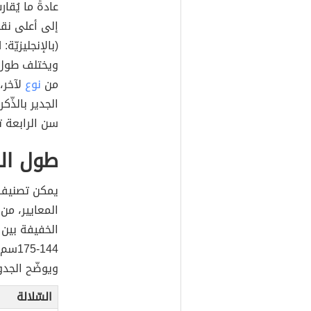
إلى أعلى نقط
ويختلف طول ا
من
نوع
الجدير بالذّك
سن الرابعة تق
طول الس
يمكن تصنيف ا
المعايير، م
ويوضّح الجد
السّلالة