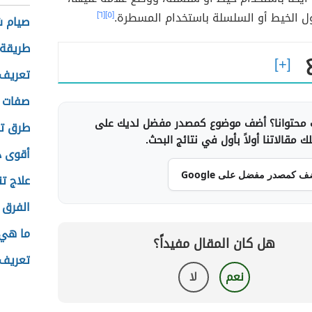
ل الخيط أو السلسلة باستخدام المسطرة.
[٥]
[٦]
صيام 
طريقة 
تعريف 
صفات ل
محتوانا؟ أضف موضوع كمصدر مفضل لديك على
طرق تك
 مقالاتنا أولاً بأول في نتائج البحث.
أقوى د
ف كمصدر مفضل على Google
علاج ت
الفرق 
ما هي 
هل كان المقال مفيداً؟
تعريف 
نعم
لا