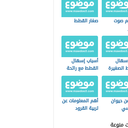
م صوت
صغار القطط
إسهال
أسباب إسهال
 الصغيرة
القطط مع رائحة
كريهة
عن حيوان
أهم المعلومات عن
سي
تربية القرود
المنزلية
ت منوعة