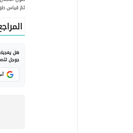
ثمّ قياس طو
المراجع
هل يعجبك 
جوجل لتصلك
أض