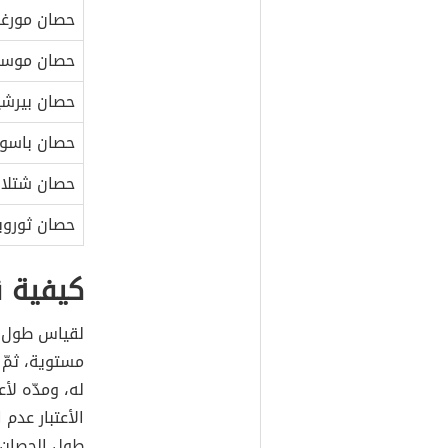
حصان مورغا
حصان موست
حصان بيرشي
حصان باسو (
حصان شتلان
حصان ثوروب
كيفية 
لقياس طول
مستوية، ثمّ
له، ومدّه لأ
الأعتبار عد
طول الحصان 