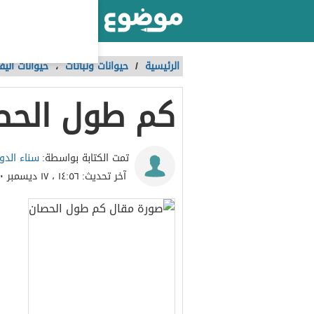
أكبر موقع عربي بالعالم
الرئيسية
/
حيوانات ونباتات
،
حيوانات أليف
كم طول الحص
سناء الدو
تمت الكتابة بواسطة:
آخر تحديث:
١٤:٥٦ ، ١٧ ديسمبر ٢٠٢٠