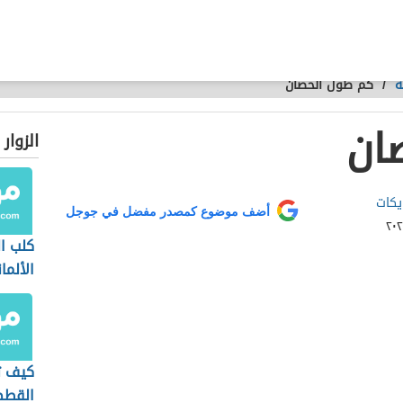
ة
/
كم طول الحصان
ان
الزوار
يكات
أضف موضوع كمصدر مفضل في جوجل
كلب ا
الألما
كيف ت
القطط