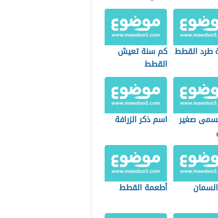
 طرد القطط
كم سنة تعيش
القطط
يسمى صغير
اسم ذكر الزرافة
السمان
أطعمة القطط