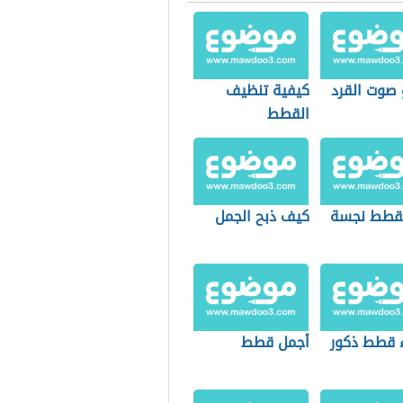
 صوت القرد
كيفية تنظيف
القطط
قطط نجسة
كيف ذبح الجمل
 قطط ذكور
أجمل قطط