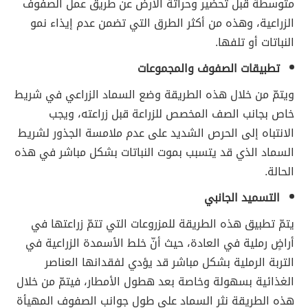
متوسطة قبل تحضير وحراثة الأرض عن طريق عمل الصفوف
الزراعية، وهذه من أكثر الطرق التي تضمن عدم إيذاء نمو
النباتات أو تلفها.
تطبيقات الصفوف والمجموعات
ويتمّ من خلال هذه الطريقة وضع السماد الزراعي في شريط
خاص بجانب الصف المخصص للزراعة قبل زراعته، ويجب
الانتباه إلى الحرص الشديد على عدم ملامسة الجذور لشريط
السماد الذي قد يتسبب بموت النباتات بشكل مباشر في هذه
الحالة.
التسميد الجانبي
يتمّ تطبيق هذه الطريقة للمزروعات التي تتمّ زراعتها في
أراضٍ رملية في العادة، حيث أنّ خلط الأسمدة الزراعية في
التربة الرملية بشكل مباشر قد يؤدي لفقدانها العناصر
الغذائية بسهولة وخاصة بعد هطول الأمطار، فيتمّ من خلال
هذه الطريقة نثر السماد على طول جوانب الصفوف المهيأة