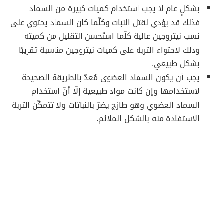
بشكلٍ عام لا يجب استخدام كميات كبيرة من السماد
فذلك قد يؤدي لقتل النبات وكلّما كان السماد يحتوي على
نسب نيتروجين عالية كلّما استُحسن التقليل من كميته
وذلك لاحتواء التربة على كميات نيتروجين مناسبة تقريبًا
بشكل طبيعي.
يجب أن يكون السماد العضوي مُعدّ بالطريقة الصحيحة
لاستخدامها وإن كانت مواد طبيعية إلّا أنّ استخدام
السماد العضوي وهو طازج يضرّ بالنباتات ولا تتمكّن التربة
الاستفادة منه بالشكل الملائم.