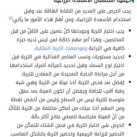
كيفية استعمال الأسمدة الزراعية
يجب الحرص على العديد من النقاط الهامّة عند وقبل
استخدام الأسمدة الزراعية، ومن أهمّ هذه الأمور ما يأتي:
[١]
يجب اختبار التربة وجودتها كلّ عامين على الأقلّ من قبل
المختصين، وهذا أمر مهم خاصّة لمن ليس لديه خبرة
كافية في الزراعة
ومواصفات التربة المثالية
.
تحديد مستويات ونسب العناصر الغذائية في التربة قبل
اختيار نوع السماد وقبل تحديد كمياته المراد استخدامها
من أجل مراعاة الحاجة الصحيحة من المعادن للتربة.
يُفضل عند فحص التربة أخذ عينة من التربة وهي شبه
رطبة أقرب للجافة ويفضل أن تكون العينة بعد عمق
متوسط للتربة ليس من السطح وليس من أخفض نقطة
ومن المهم أخذ عينات من أماكن مختلفة من التربة للتأكّد
من أنّ العينة متجانسة لتعطي نتائج أكثر دقّة.
الحرص على اختبار التربة في فصل الشتاء للتمكّن من
التحضير للزراعة الربيعية وتحضير التربة بالشكل المناسب.