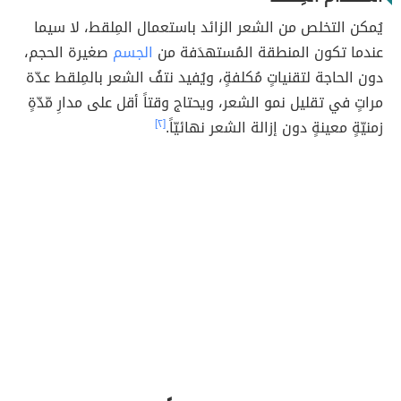
يُمكن التخلص من الشعر الزائد باستعمال المِلقط، لا سيما
عندما تكون المنطقة المُستهدَفة من
الجسم
صغيرة الحجم،
دون الحاجة لتقنياتٍ مُكلفةٍ، ويُفيد نتفُ الشعر بالمِلقط عدّة
مراتٍ في تقليل نمو الشعر، ويحتاج وقتاً أقل على مدارِ مّدّةٍ
زمنيّةٍ معينةٍ دون إزالة الشعر نهائيّاً.
[٢]