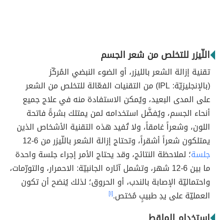
اللّيزر للتخلص من شعر الجسم
تقنية إزالة الشعر بالليزر، أو الضوء النبضي المُركّز
(بالإنجليزيّة: IPL) من التقنيات الفعّالة للتخلص من الشعر
على المدى البعيد، ويُمكن الاستفادة منه في علاج جميع
أنحاء الجسم، ويُفضَّل استخدامه لمن يمتلك بشرةً فاتحة
اللون، وشعراً غامقاً، ولا تُفيد هذه التقنية الأشخاص الذين
يمتلكون شعراً أشقراً، وتحتاج إزالة الشعر باللّيزر من 6-12
جلسة
؛ لملاحظة النتائج، وقد يحتاج الأمر إجراء جلسة واحدة
ما بين 6-12 شهر، وتشمل آثاره الجانبيّة: الاحمرار، والتورّمات،
واحتماليّة الإصابة بالندب، أو الحروق؛ لذلك يُنصَح أن تكون
العمليّة على يدِ طبيبٍ مُختص.
[١]
استخدام المِلقط