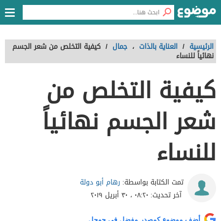
الرئيسية
/
العناية بالذات
،
جمال
/
كيفية التخلص من شعر الجسم
نهائياً للنساء
كيفية التخلص من
شعر الجسم نهائياً
للنساء
رهام أبو دولة
تمت الكتابة بواسطة:
آخر تحديث:
٠٨:٢٠ ، ٣٠ أبريل ٢٠١٩
أضف موضوع كمصدر مفضل في جوجل