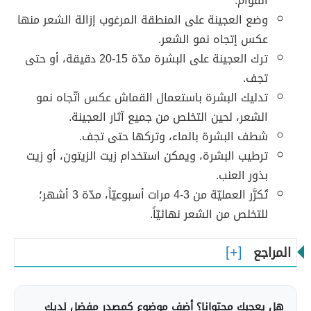
القوام.
وضع العجينة على المنطقة المرغوب إزالة الشعر منها
عكس إتجاه نمو الشعر.
ترك العجينة على البشرة مدّة 15-20 دقيقة، أو حتى
تجف.
تدليك البشرة باستعمال القماش عكس اتّجاه نمو
الشعر، لحين التخلص من جميع آثار العجينة.
شطف البشرة بالماء، وتركها حتى تجف.
ترطيب البشرة، ويمكن استخدام زيت الزيتون، أو زيت
بذور العنب.
تُكرَّر العمليّة من 3-4 مرات أسبوعيّاً، مدّة 3 أشهر؛
للتخلص من الشعر نهائيّاً.
المراجع
هل يعجبك محتوانا؟ أضف موضوع كمصدر مفضل لديك