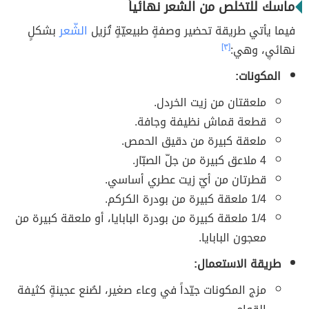
ماسك للتخلص من الشعر نهائياً
فيما يأتي طريقة تحضير وصفةٍ طبيعيّةٍ تُزيل
الشّعر
بشكلٍ
نهائيٍ، وهي:
[٣]
المكونات:
ملعقتان من زيت الخردل.
قطعة قماش نظيفة وجافة.
ملعقة كبيرة من دقيق الحمص.
4 ملاعق كبيرة من جلّ الصبّار.
قطرتان من أيّ زيت عطري أساسي.
1/4 ملعقة كبيرة من بودرة الكركم.
1/4 ملعقة كبيرة من بودرة البابايا، أو ملعقة كبيرة من
معجون البابايا.
طريقة الاستعمال:
مزج المكونات جيّداً في وعاء صغير، لصُنع عجينةٍ كثيفة