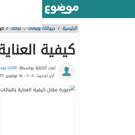
أكبر موقع عربي بالعالم
الرئيسية
/
حيوانات ونباتات
،
نباتات
/
كيف
كيفية العناية 
raja.U2W
تمت الكتابة بواسطة:
آخر تحديث:
١٠:٠٤ ، ١٥ نوفمبر ٢٠٢٢