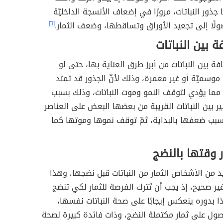
ذور النباتات، مرورًا في إضعاف الأنسجة الداخليّة
لًا إلى تجعيد الأوراق وتساقطها، وضعف الثمار.
[٦]
 بين النباتات
فة بين النباتات من أبرز طرق العناية بها، حتى لو
ت موسميّة أو غير معمرة، وذلك لأنّ الجذور قد تمتد
مما يؤدي لتوقف النمو وموت النباتات، وذلك بسبب
ير بين النباتات القريبة من بعضها البعض على العناصر
يُسبب ضعفها بالبداية، ثمّ توقف نموها وموتها كما
ر وقتها بالنضج
من الأشخاص الثمار من النباتات قبل نضجها، وهذا
 غير صحيح، إذ يجب أن تُترك الفرصة للثمار لكي تنضج
ا بدوره ينعكس إيجابًا على صحة النباتات نفسها،
صول على ثمار مكتملة النضج، وذات فائدة كبيرة لصحة