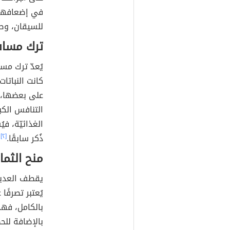
في إضعافها ج
للسيقان، وصو
ترك مسافة
يُعدّ ترك مسا
كانت النباتا
على بعضها، 
التنافس الكب
الغذائيّة، ف
ذُكر سابقًا.
[٢]
منح الثما
يقطف العديد 
يُعتبر تصرفًا
بالكامل، فهذ
بالإضافة للح