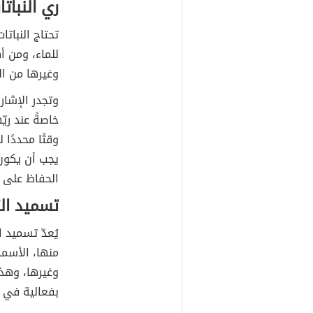
ري النباتا
تحتاج النباتا
للماء، ومن أ
وغيرها من الن
وتجدر الإشار
خاصةً عند ريّ
وقتًا محددًا 
يجب أن يكون 
الحفاظ على ا
تسميد الت
يُعدّ تسميد ا
منها، الأسمد
وغيرها، وهذه
بفعالية في إغ