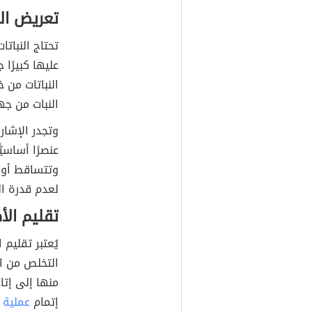
تعريض ال
تحتاج النبات
عليها كبيرًا 
النباتات من 
النبات من جه
وتجدر الإشار
عنصرًا أساسي
وتتساقط أور
لعدم قدرة ا
تقليم الأ
يُعتبر تقليم 
التخلص من ا
منها إلى إتا
إتمام
عملية ا