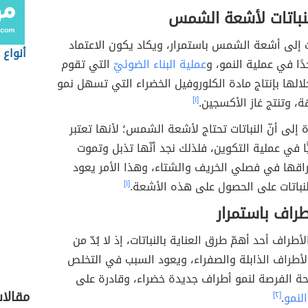
نباتات لأشعة الشمس
ات إلى أشعة الشمس باستمرار، ويكاد يكون الاعتماد
أنواع 
جدًا في عملية النمو، و
عملية البناء الضوئيّ
التي تقوم
خلالها بإنتاج مادة الكلوروفيل الخضراء التي تسهل نمو
ة، وتنتج غاز الأكسجين.
[١]
ة إلى أنّ النباتات تحتاج لأشعة الشمس؛ لأنها تعتبر
ًّا في عملية التكوين، فلذلك نجد أنّها تذبل وتموت
اقها في فصلي الخريف والشتاء، وهذا الأمر يعود
لنباتات على الحصول على هذه الأشعة.
[١]
طراف باستمرار
الأطراف أحد أهمّ طرق العناية بالنباتات، إذ لا بُدّ من
لأطراف الذابلة والصفراء، ويعود السبب في التخلص
حة الفرصة لنمو أطراف جديدة خضراء، وقادرة على
مقالات
لنمو
.
[٢]