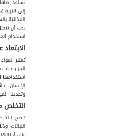
تساعد إضافة 
إلى التربة ف
الغذائيّة بال
يجب أن تتحلل 
استخدام العن
الابتعاد ع
تُعتبر المواد
المزروعات، وز
استخدامها لم
الإنسان، والآ
وتحديدًا الم
التخلص م
يُنصح بالتخ
النباتات، وذل
على أجزائها 