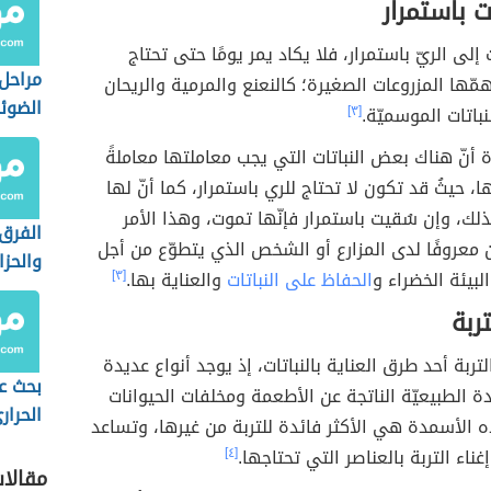
ت باستمرار
ت إلى الريّ باستمرار، فلا يكاد يمر يومًا حتى تحتاج
مراحل 
همّها المزروعات الصغيرة؛ كالنعنع والمرمية والريحان
الضوئ
باتات الموسميّة.
[٣]
ة أنّ هناك بعض النباتات التي يجب معاملتها معاملةً
ها، حيثُ قد تكون لا تحتاج للري باستمرار، كما أنّ لها
لذلك، وإن سُقيت باستمرار فإنّها تموت، وهذا الأمر
الفرق 
معروفًا لدى المزارع أو الشخص الذي يتطوّع من أجل
والحزا
لبيئة الخضراء و
الحفاظ على النباتات
والعناية بها.
[٣]
ربة
لتربة أحد طرق العناية بالنباتات، إذ يوجد أنواع عديدة
بحث ع
ة الطبيعيّة الناتجة عن الأطعمة ومخلفات الحيوانات
الحرار
 الأسمدة هي الأكثر فائدة للتربة من غيرها، وتساعد
ناء التربة بالعناصر التي تحتاجها.
[٤]
مقالا