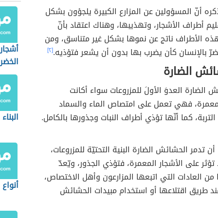
كره أنّ المسؤولين عن المزارع الكبيرة يلجؤون بشكل
ليم أطراف الأشجار، وتهذيبها، وهناك اعتقاد بأنّ
ذه الأطراف ناتج عن نموها بشكل غير متناسق، ومن
أشجار 
رّ بالإنسان كأن يضرب بها بدون أن يشعر فتؤذيه.
[٢]
الخضرة
ائش الضارة
ش الضارة العدوَ الأولَ للمزروعات سواء أكانت
معمرة، فهي تعمل على امتصاص الماء والسماد
البناء
لتربة، كما أنّها تؤذي أطراف النبات وجذورها بالكامل.
ن تدمر الحشائش الضارة البنية التحتيّة للمزروعات،
 تؤثر على الأشجار المعمرة، فتؤذي الجذور، ويّعدّ
من العادات التي اتبعها المزارعون وأهل الاختصاص،
أنواع ا
ند طريق اقتلاعها أو استخدام مبيدات الحشائش