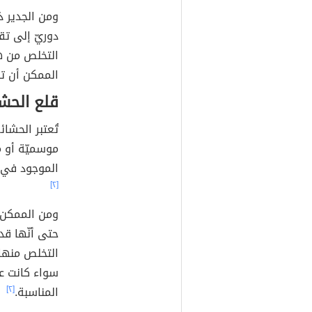
ومن الجدير ذ
دوريّ إلى تق
التخلص من ه
الممكن أن تض
قلع الحش
تُعتبر الحشائ
موسميّة أو 
الموجود في ا
[٢]
ومن الممكن أ
حتى أنّها قد
التخلص منها 
سواء كانت ع
المناسبة.
[٢]