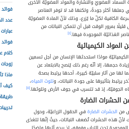
السماد العضويّ والنشارة والمواد العضويّة الأخرى
فوائد 
ي جعلها أكثر جودةً، ولكنها قد لا توفر العناصر
سرعة الكافية لكلّ ما يُزرع، وذلك لأنّ المادة العضويّة
عدد ال
قليلًا بمرور الوقت قبل أن تتمكن النباتات من
عبارات 
اصر الغذائيّة الموجودة فيها.
[٤]
فوائد 
ن المواد الكيميائية
كلام ع
 الكيميائيّة موادًا استحدثها الإنسان من أجل تسمين
زوجات 
يادة حجمها، إلا أنّه رغم ذلك يُنصح بالابتعاد عن
ا لها من آثار سلبيّة كبيرة، أحدها يرتبط بصحة
ماذا ت
خر يرتبط بتأثيرها على جودة النباتات، و
تلوث المياه
،
كيف أع
ياه الجوفيّة، إذ قد تتسرب في جوف الأرض وتلوثها.
[٥]
طريقة 
ن الحشرات الضارة
تدريبا
لص من
الحشرات الضارة
في الحقول الزراعيّة، وحول
ك لأنّ هذه الحشرات تُضعف النباتات، حيثُ إنّها تتغذى
الموجودة تحت التراب وفوقه، إذ يبدو أثرها واضحًا