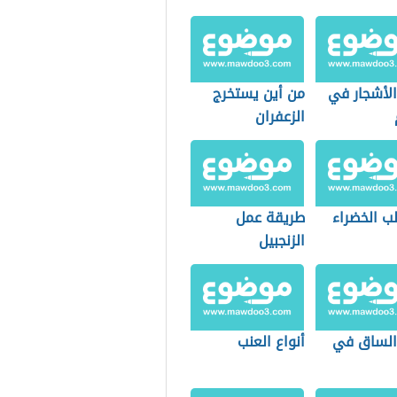
الأشجار في
من أين يستخرج
الزعفران
ب الخضراء
طريقة عمل
الزنجبيل
 الساق في
أنواع العنب