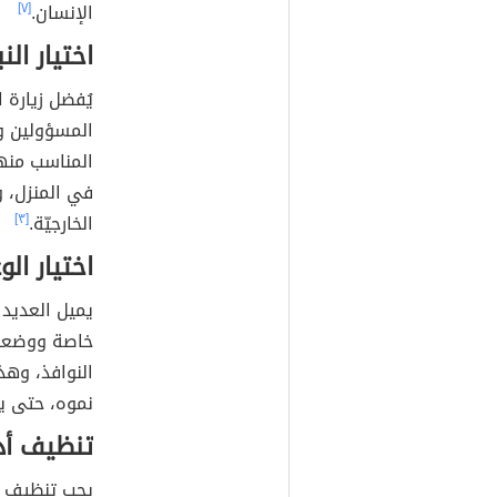
الإنسان.
[٧]
اختيار ال
يُفضل زيارة 
المسؤولين وا
المناسب منها،
في المنزل، وا
الخارجيّة.
[٣]
اختيار ال
يميل العديد 
خاصة ووضعها 
النوافذ، وهذا
نموه، حتى يك
تنظيف أد
يجب تنظيف 